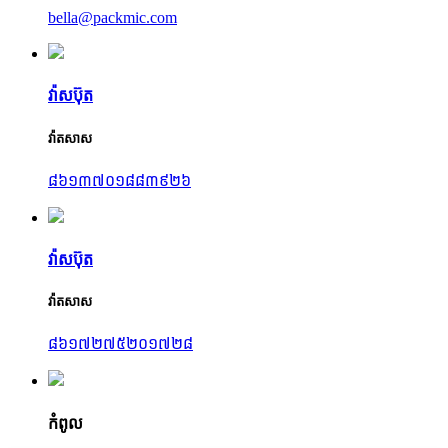
bella@packmic.com
វ៉ាសប៊ុត
វ៉ាតសាស
៨៦១៣៧០១៨៨៣៩២៦
វ៉ាសប៊ុត
វ៉ាតសាស
៨៦១៧២៧៥២០១៧២៨
កំពូល