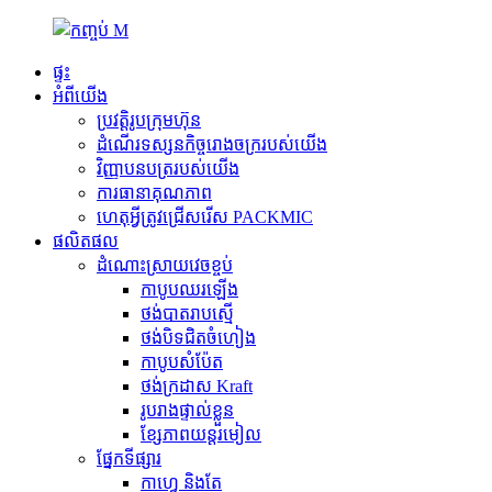
ផ្ទះ
អំពីយើង
ប្រវត្តិរូបក្រុមហ៊ុន
ដំណើរទស្សនកិច្ចរោងចក្ររបស់យើង
វិញ្ញាបនបត្ររបស់យើង
ការធានាគុណភាព
ហេតុអ្វីត្រូវជ្រើសរើស PACKMIC
ផលិតផល
ដំណោះស្រាយវេចខ្ចប់
កាបូបឈរឡើង
ថង់បាតរាបស្មើ
ថង់​បិទ​ជិត​ចំហៀង
កាបូបសំប៉ែត
ថង់ក្រដាស Kraft
រូបរាងផ្ទាល់ខ្លួន
ខ្សែភាពយន្តរមៀល
ផ្នែកទីផ្សារ
កាហ្វេ និងតែ