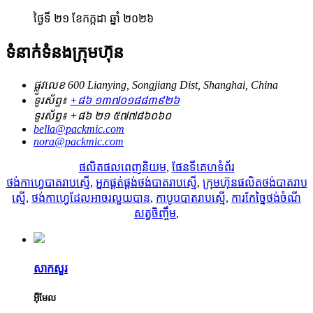
ថ្ងៃទី ២១ ខែកក្កដា ឆ្នាំ ២០២៦
ទំនាក់ទំនងក្រុមហ៊ុន
ផ្លូវលេខ 600 Lianying, Songjiang Dist, Shanghai, China
ទូរស័ព្ទ៖
+៨៦ ១៣៧០១៨៨៣៩២៦
ទូរស័ព្ទ៖
+៨៦ ២១ ៥៧៧៨៦០៦០
bella@packmic.com
nora@packmic.com
ផលិតផលពេញនិយម
,
ផែនទីគេហទំព័រ
ថង់កាហ្វេបាតរាបស្មើ
,
អ្នកផ្គត់ផ្គង់ថង់បាតរាបស្មើ
,
ក្រុមហ៊ុនផលិតថង់បាតរាប
ស្មើ
,
ថង់កាហ្វេដែលអាចរលួយបាន
,
កាបូបបាតរាបស្មើ
,
ការកែច្នៃថង់ចំណី
សត្វចិញ្ចឹម
,
សាកសួរ
អ៊ីមែល