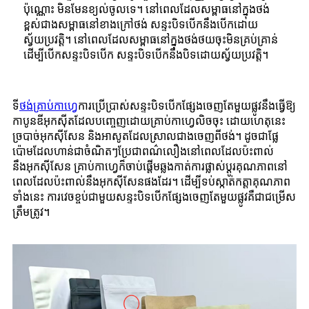
ប៉ុណ្ណោះ មិនមែនខ្យល់ចូលទេ។ នៅពេលដែលសម្ពាធនៅក្នុងថង់
ខ្ពស់ជាងសម្ពាធនៅខាងក្រៅថង់ សន្ទះបិទបើកនឹងបើកដោយ
ស្វ័យប្រវត្តិ។ នៅពេលដែលសម្ពាធនៅក្នុងថង់ថយចុះមិនគ្រប់គ្រាន់
ដើម្បីបើកសន្ទះបិទបើក សន្ទះបិទបើកនឹងបិទដោយស្វ័យប្រវត្តិ។
ទី
ថង់គ្រាប់កាហ្វេ
ការប្រើប្រាស់សន្ទះបិទបើកផ្សែងចេញតែមួយផ្លូវនឹងធ្វើឱ្យ
កាបូនឌីអុកស៊ីតដែលបញ្ចេញដោយគ្រាប់កាហ្វេលិចចុះ ដោយហេតុនេះ
ច្របាច់អុកស៊ីសែន និងអាសូតដែលស្រាលជាងចេញពីថង់។ ដូចជាផ្លែ
ប៉ោមដែលហាន់ជាចំណិតៗប្រែជាពណ៌លឿងនៅពេលដែលប៉ះពាល់
នឹងអុកស៊ីសែន គ្រាប់កាហ្វេក៏ចាប់ផ្តើមឆ្លងកាត់ការផ្លាស់ប្តូរគុណភាពនៅ
ពេលដែលប៉ះពាល់នឹងអុកស៊ីសែនផងដែរ។ ដើម្បីទប់ស្កាត់កត្តាគុណភាព
ទាំងនេះ ការវេចខ្ចប់ជាមួយសន្ទះបិទបើកផ្សែងចេញតែមួយផ្លូវគឺជាជម្រើស
ត្រឹមត្រូវ។