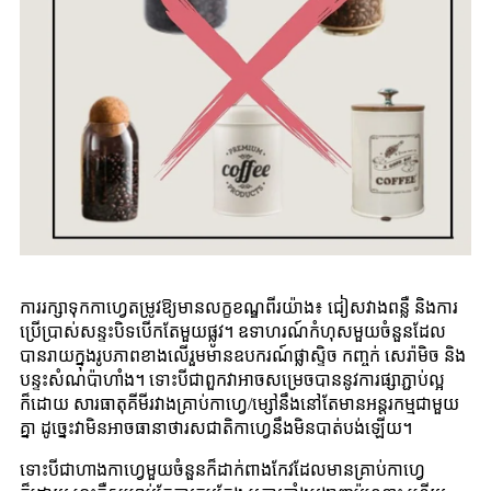
ការរក្សាទុកកាហ្វេតម្រូវឱ្យមានលក្ខខណ្ឌពីរយ៉ាង៖ ជៀសវាងពន្លឺ និងការ
ប្រើប្រាស់សន្ទះបិទបើកតែមួយផ្លូវ។ ឧទាហរណ៍កំហុសមួយចំនួនដែល
បានរាយក្នុងរូបភាពខាងលើរួមមានឧបករណ៍ផ្លាស្ទិច កញ្ចក់ សេរ៉ាមិច និង
បន្ទះសំណប៉ាហាំង។ ទោះបីជាពួកវាអាចសម្រេចបាននូវការផ្សាភ្ជាប់ល្អ
ក៏ដោយ សារធាតុគីមីរវាងគ្រាប់កាហ្វេ/ម្សៅនឹងនៅតែមានអន្តរកម្មជាមួយ
គ្នា ដូច្នេះវាមិនអាចធានាថារសជាតិកាហ្វេនឹងមិនបាត់បង់ឡើយ។
ទោះបីជាហាងកាហ្វេមួយចំនួនក៏ដាក់ពាងកែវដែលមានគ្រាប់កាហ្វេ