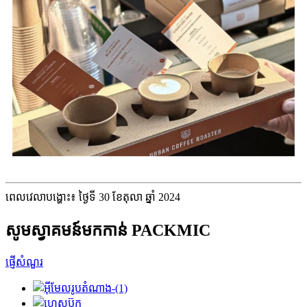
ពេលវេលាបង្ហោះ៖ ថ្ងៃទី 30 ខែតុលា ឆ្នាំ 2024
សូមស្វាគមន៍មកកាន់ PACKMIC
ផ្ញើសំណួរ