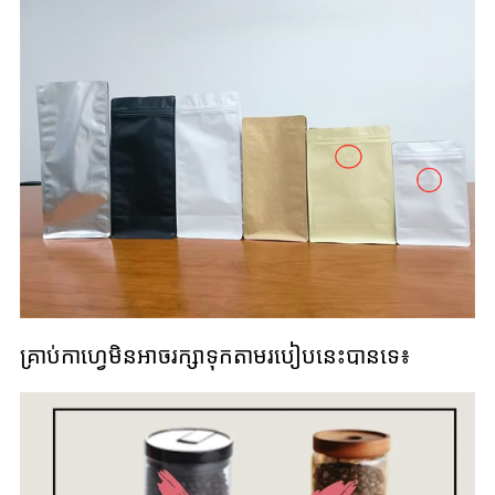
គ្រាប់កាហ្វេមិនអាចរក្សាទុកតាមរបៀបនេះបានទេ៖