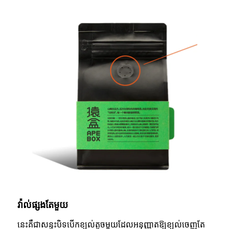
វ៉ាល់​ផ្សង​តែមួយ
នេះគឺជាសន្ទះបិទបើកខ្យល់តូចមួយដែលអនុញ្ញាតឱ្យខ្យល់ចេញតែ