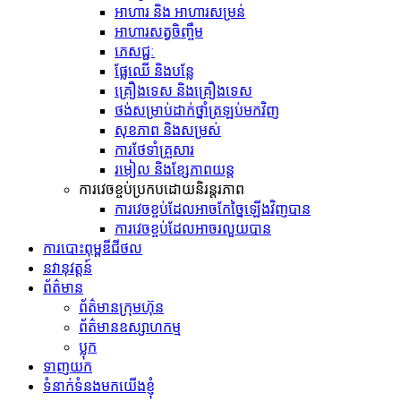
អាហារ និង អាហារសម្រន់
អាហារសត្វចិញ្ចឹម
ភេសជ្ជៈ
ផ្លែឈើ និងបន្លែ
គ្រឿងទេស និង​គ្រឿង​ទេស
ថង់​សម្រាប់​ដាក់​ថ្នាំ​ត្រឡប់​មក​វិញ
សុខភាព និងសម្រស់
ការថែទាំគ្រួសារ
រមៀល និងខ្សែភាពយន្ត
ការវេចខ្ចប់ប្រកបដោយនិរន្តរភាព
ការវេចខ្ចប់ដែលអាចកែច្នៃឡើងវិញបាន
ការវេចខ្ចប់ដែលអាចរលួយបាន
ការបោះពុម្ពឌីជីថល
នវានុវត្តន៍
ព័ត៌មាន
ព័ត៌មានក្រុមហ៊ុន
ព័ត៌មានឧស្សាហកម្ម
ប្លុក
ទាញយក
ទំនាក់ទំនងមកយើងខ្ញុំ