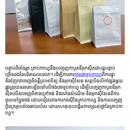
បន្ទាប់ពីអាំងរួច គ្រាប់កាហ្វេនឹងបញ្ចេញកាបូនឌីអុកស៊ីតជាបន្តបន្ទាប់
ច្រើនដងនៃបរិមាណរបស់វា។ ដើម្បីការពារ
ការវេចខ្ចប់កាហ្វេ
ពីការផ្ទុះ
និងញែកវាចេញពីពន្លឺព្រះអាទិត្យ និងអុកស៊ីសែន សន្ទះបិទបើកផ្សែងមួយ
ផ្លូវត្រូវបានរចនាឡើងនៅលើថង់វេចខ្ចប់កាហ្វេ ដើម្បីបញ្ចេញកាបូនឌីអុក
ស៊ីតលើសចេញពីខាងក្រៅថង់ និងរារាំងសំណើម និងអុកស៊ីសែនពីការ
ចូលទៅក្នុងថង់ ដោយជៀសវាងការកត់សុីនៃគ្រាប់កាហ្វេ និងការបញ្ចេញ
ក្លិនក្រអូបយ៉ាងឆាប់រហ័ស ដោយហេតុនេះបង្កើនភាពស្រស់ថ្លានៃគ្រាប់កា
ហ្វេ។