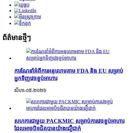
ព័ត៌មានថ្មីៗ
ការណែនាំអំពីការអនុលោមតាម FDA និង EU សម្រាប់
អ្នកទិញវេចខ្ចប់អាហារ
សីហា-០៥-២០២៦
សហការជាមួយ PACKMIC សម្រាប់ការវេចខ្ចប់អាហារ
ដែលអាចបិទជិតបានយ៉ាងជឿជាក់