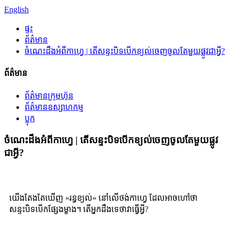
English
ផ្ទះ
ព័ត៌មាន
ចំណេះដឹងអំពីកាហ្វេ | តើសន្ទះបិទបើកខ្យល់ចេញចូលតែមួយផ្លូវជាអ្វី?
ព័ត៌មាន
ព័ត៌មានក្រុមហ៊ុន
ព័ត៌មានឧស្សាហកម្ម
ប្លុក
ចំណេះដឹងអំពីកាហ្វេ | តើសន្ទះបិទបើកខ្យល់ចេញចូលតែមួយផ្លូវ
ជាអ្វី?
យើងតែងតែឃើញ «រន្ធខ្យល់» នៅលើថង់កាហ្វេ ដែលអាចហៅថា
សន្ទះបិទបើកផ្សែងម្ខាង។ តើអ្នកដឹងទេថាវាធ្វើអ្វី?