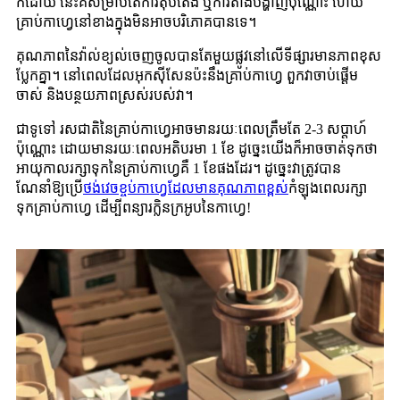
ក៏ដោយ នេះគឺសម្រាប់តែការតុបតែង ឬការតាំងបង្ហាញប៉ុណ្ណោះ ហើយ
គ្រាប់កាហ្វេនៅខាងក្នុងមិនអាចបរិភោគបានទេ។
គុណភាពនៃវ៉ាល់ខ្យល់ចេញចូលបានតែមួយផ្លូវនៅលើទីផ្សារមានភាពខុស
ប្លែកគ្នា។ នៅពេលដែលអុកស៊ីសែនប៉ះនឹងគ្រាប់កាហ្វេ ពួកវាចាប់ផ្តើម
ចាស់ និងបន្ថយភាពស្រស់របស់វា។
ជាទូទៅ រសជាតិនៃគ្រាប់កាហ្វេអាចមានរយៈពេលត្រឹមតែ 2-3 សប្តាហ៍
ប៉ុណ្ណោះ ដោយមានរយៈពេលអតិបរមា 1 ខែ ដូច្នេះយើងក៏អាចចាត់ទុកថា
អាយុកាលរក្សាទុកនៃគ្រាប់កាហ្វេគឺ 1 ខែផងដែរ។ ដូច្នេះវាត្រូវបាន
ណែនាំឱ្យប្រើ
ថង់វេចខ្ចប់កាហ្វេដែលមានគុណភាពខ្ពស់
កំឡុងពេលរក្សា
ទុកគ្រាប់កាហ្វេ ដើម្បីពន្យារក្លិនក្រអូបនៃកាហ្វេ!