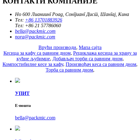
КОНТАКТИ КОМПАНИЈЕ
Но 600 Лианиинг Роад, Сонгјианг Дист, Шангај, Кина
Тел:
+86 13701883926
Тел:
+86 21 57786060
bella@packmic.com
nora@packmic.com
Врући производи
,
Мапа сајта
Кесица за кафу са равним дном
,
Рециклажа кесица за храну за
кућне љубимце
,
Добављач торби са равним дном
,
Компостибилне кесе за кафу
,
Произвођач кеса са равним дном
,
Торба са равним дном
,
УПИТ
Е-пошта
bella@packmic.com