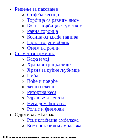
Решење за паковање
Стојећа кесица
Торбица са равним дном
Бочна торбица са уметком
Равна торбица
Кесица од крафт папира
Прилагођени облик
Филм на ролни
Сегменти тржишта
Кафа и чај
Храна и грицкалице
Храна за кућне љубимце
Пића
Воће и поврће
зачин и зачин
Ретортна кеса
Здравље и лепота
Нега домаћинства
Ролне и филмови
Одржива амбалажа
Рециклабилна амбалажа
Компостабилна амбалажа