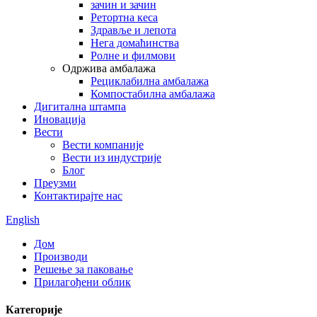
зачин и зачин
Ретортна кеса
Здравље и лепота
Нега домаћинства
Ролне и филмови
Одржива амбалажа
Рециклабилна амбалажа
Компостабилна амбалажа
Дигитална штампа
Иновација
Вести
Вести компаније
Вести из индустрије
Блог
Преузми
Контактирајте нас
English
Дом
Производи
Решење за паковање
Прилагођени облик
Категорије