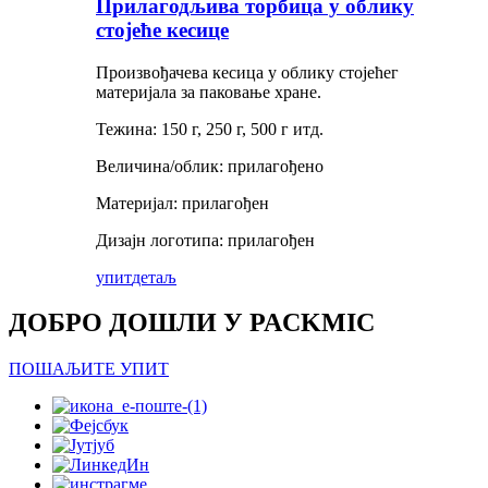
Прилагодљива торбица у облику
стојеће кесице
Произвођачева кесица у облику стојећег
материјала за паковање хране.
Тежина: 150 г, 250 г, 500 г итд.
Величина/облик: прилагођено
Материјал: прилагођен
Дизајн логотипа: прилагођен
упит
детаљ
ДОБРО ДОШЛИ У PACKMIC
ПОШАЉИТЕ УПИТ