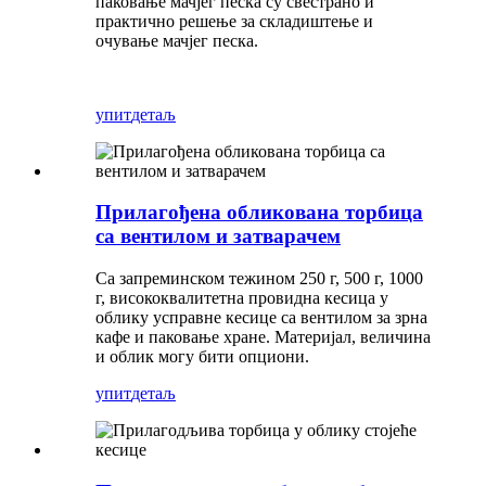
паковање мачјег песка су свестрано и
практично решење за складиштење и
очување мачјег песка.
упит
детаљ
Прилагођена обликована торбица
са вентилом и затварачем
Са запреминском тежином 250 г, 500 г, 1000
г, висококвалитетна провидна кесица у
облику усправне кесице са вентилом за зрна
кафе и паковање хране. Материјал, величина
и облик могу бити опциони.
упит
детаљ