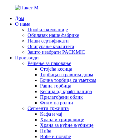
Дом
О нама
Профил компаније
Обилазак наше фабрике
Наши сертификати
Осигурање квалитета
Зашто изабрати PACKMIC
Производи
Решење за паковање
Стојећа кесица
Торбица са равним дном
Бочна торбица са уметком
Равна торбица
Кесица од крафт папира
Прилагођени облик
Филм на ролни
Сегменти тржишта
Кафа и чај
Храна и грицкалице
Храна за кућне љубимце
Пића
Воће и поврће