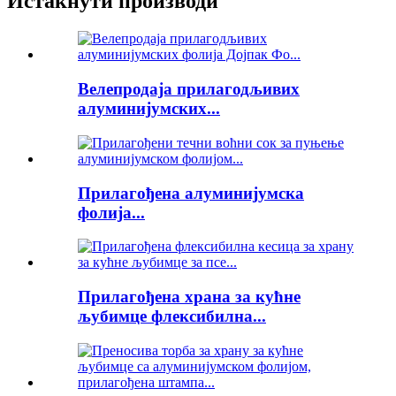
Истакнути производи
Велепродаја прилагодљивих
алуминијумских...
Прилагођена алуминијумска
фолија...
Прилагођена храна за кућне
љубимце флексибилна...