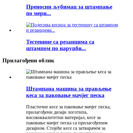
Преносни љубимац за штампање
по мери...
Тестенине са резанцима са
штампом по наруџби...
Прилагођени облик
Штампана машина за прављење
кеса за паковање мачјег песка
Пластичне кесе за паковање мачјег песка,
прилагођени дизајн логотипа,
висококвалитетни материјал, кесе за
паковање мачјег песка са прилагођеним
дизајном. Стојеће кесе са затварачем за