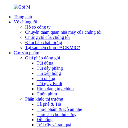
Trang chủ
Về chúng tôi
Hồ sơ công ty
Chuyến tham quan nhà máy của chúng tôi
Chứng chỉ của chúng tôi
Đảm bảo chất lượng
Tại sao nên chọn PACKMIC?
Các sản phẩm
Giải pháp đóng gói
Túi đứng
Túi đáy phẳng
Túi xếp hông
Túi phẳng
Túi giấy Kraft
Hình dạng tùy chỉnh
Cuộn phim
Phân khúc thị trường
Cà phê & Trà
Thực phẩm & Đồ ăn nhẹ
Thức ăn cho thú cưng
Đồ uống
Trái cây và rau quả