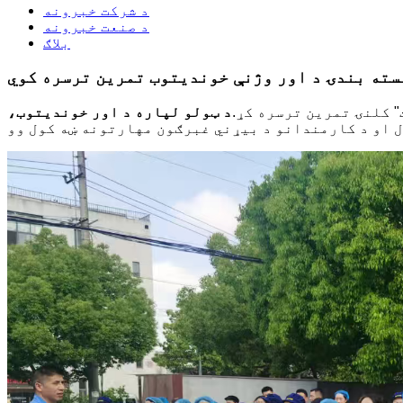
د شرکت خبرونه
د صنعت خبرونه
بلاګ
سته بندۍ د اور وژنې خوندیتوب تمرین ترسره کوي
" کلنۍ تمرین ترسره کړ.
د ټولو لپاره د اور خوندیتوب،