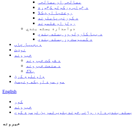
مصالحې او مصالحې
د ځواب ورکولو کڅوړه
روغتیا او ښکلا
د کورنۍ پاملرنه
رولز او فلمونه
دوامداره بسته بندي
د بیا کارولو وړ بسته بندي
د کمپوست وړ بسته بندي
ډیجیټل چاپ
نوښت
خبرونه
د شرکت خبرونه
د صنعت خبرونه
بلاګ
ډاونلوډ کړئ
موږ سره اړیکه ونیسئ
English
کور
خبرونه
سته بندۍ د اور وژنې خوندیتوب تمرین ترسره کوي
خبرونه