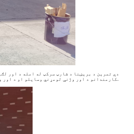
کارمندانو د اور وژنې لومړني وسایلو او د اور وژنې نلیونو په کارولو سره اور وژونکي ترسره کړل. ټول پرسونل په خوندي ډول راټول شول پرته له کوم ټپي کیدو.