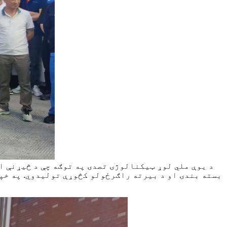
د یوې ملي لوړ ټیکنالوژۍ تصدۍ په توګه چې د څیړنې ا
بسته بندۍ او د بیرته راګرځولو کڅوړې تولیدوي. په خپ