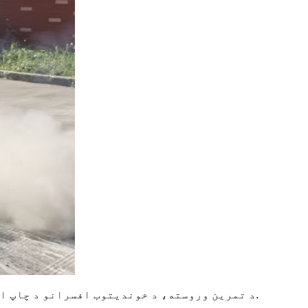
د تمرین وروسته، د خوندیتوب افسرانو د چاپ او بسته بندۍ صنعت کې د اور وژنې خطرونو په اړه لنډ روزنه ورکړه او د اور وژنې تجهیزاتو سمه کارول یې وښودل.