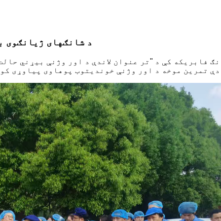
د شانګهای ژیانګوی ب
 فابریکه کې د "تر عنوان لاندې د اور وژنې بیړني حالت