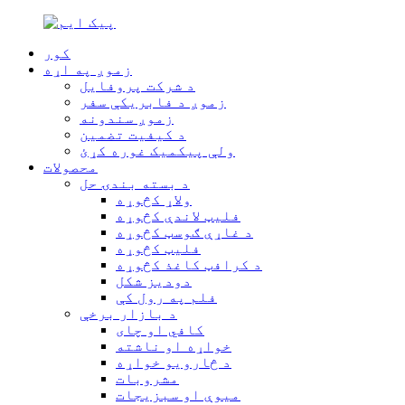
کور
زموږ په اړه
د شرکت پروفایل
زموږ د فابریکې سفر
زموږ سندونه
د کیفیت تضمین
ولې پیکمیک غوره کړئ
محصولات
د بسته بندۍ حل
ولاړ کڅوړه
فلیټ لاندې کڅوړه
د غاړې ګوسټ کڅوړه
فلیټ کڅوړه
د کرافټ کاغذ کڅوړه
دودیز شکل
فلم په رول کې
د بازار برخې
کافي او چای
خواړه او ناشته
د څارویو خواړه
مشروبات
میوې او سبزیجات