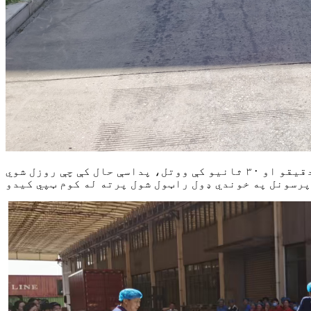
دې تمرین د بریښنا د شارټ سرکټ له امله د اور لګیدو انعکاس وکړ. کارمندان په ټاکل شویو لارو کې په دوه دقیقو او ۳۰ ثانیو کې ووتل، پداسې حال کې چې روزل شوي