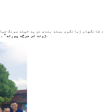
د شانګهای ژیانګوی بسته بندۍ نن په خپله سونګ جیانګ
د دې تمرین موخه د اور وژنې خوندیتوب پوهاوی پیاوړی کول او د کارمندانو د بیړني غبرګون مهارتونه ښه کول وو.
ژوند تر هرڅه پورته
"