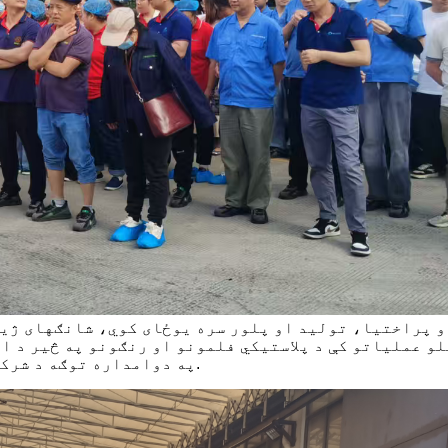
و پراختیا، تولید او پلور سره یوځای کوي، شانګهای ژیا
لو عملیاتو کې د پلاستيکي فلمونو او رنګونو په څیر د 
په دوامداره توګه د شرکت د کاري ځای د خوندیتوب مدیریت ترټولو مهم تمرکز دی.