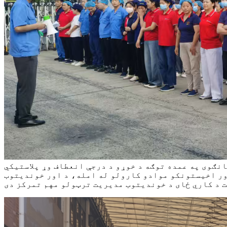
نګوی په عمده توګه د خوړو د درجې انعطاف وړ پلاستيکي
اور اخیستونکو موادو کارولو له امله، د اور خوندیتوب