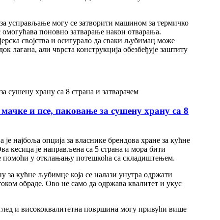
 за усправљање могу се затворити машином за термичко
ус омогућава поновно затварање након отварања.
ерска својства и осигурало да сваки љубимац може
ок лагана, али чврста конструкција обезбеђује заштиту
мачке и псе, паковање за сушену храну са 8
 је најбоља опција за власнике брендова хране за кућне
а кесица је направљена са 5 страна и мора бити
то ће помоћи у отклањању потешкоћа са складиштењем.
у за кућне љубимце која се налази унутра одржати
оком обраде. Ово не само да одржава квалитет и укус
лед и висококвалитетна површина могу привући више