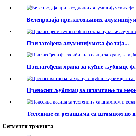
Велепродаја прилагодљивих алуминијумс
Прилагођена алуминијумска фолија...
Прилагођена храна за кућне љубимце фл
Преносни љубимац за штампање по мери.
Тестенине са резанцима са штампом по н
Сегменти тржишта