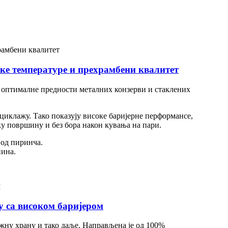
ке температуре и прехрамбени квалитет
ју оптималне предности металних конзерви и стаклених
ециклажу. Тако показују високе баријерне перформансе,
ку површину и без бора након кувања на пари.
 од пиринча.
нина.
у са високом баријером
ажну храну и тако даље. Направљена је од 100%