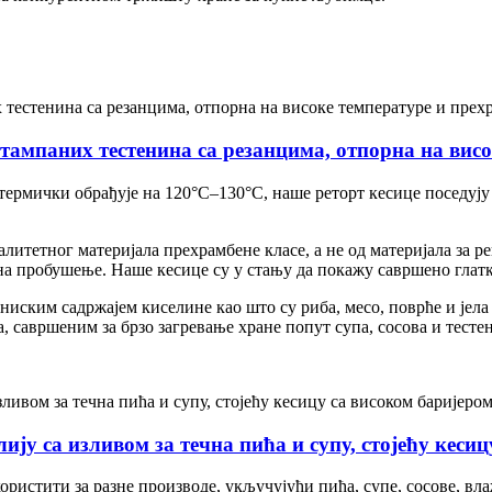
ампаних тестенина са резанцима, отпорна на висо
е термички обрађује на 120°C–130°C, наше реторт кесице поседу
итетног материјала прехрамбене класе, а не од материјала за р
 на пробушење. Наше кесице су у стању да покажу савршено глат
ниским садржајем киселине као што су риба, месо, поврће и јела
 савршеним за брзо загревање хране попут супа, сосова и тесте
ју са изливом за течна пића и супу, стојећу кесиц
користити за разне производе, укључујући пића, супе, сосове, вл