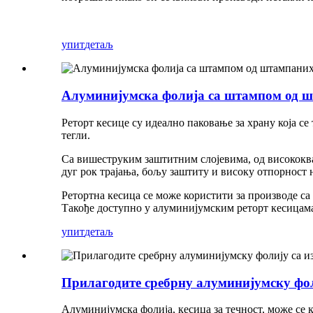
упит
детаљ
Алуминијумска фолија са штампом од шт
Реторт кесице су идеално паковање за храну која с
тегли.
Са вишеструким заштитним слојевима, од висококвал
дуг рок трајања, бољу заштиту и високу отпорност
Ретортна кесица се може користити за производе са 
Такође доступно у алуминијумским реторт кесицама,
упит
детаљ
Прилагодите сребрну алуминијумску фоли
Алуминијумска фолија, кесица за течност, може се 