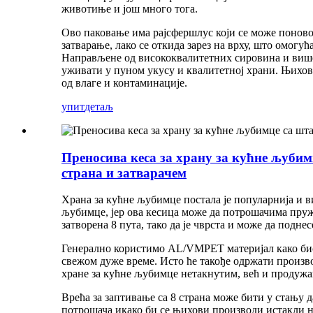
животиње и још много тога.
Ово паковање има рајсфершлус који се може поново
затварање, лако се откида зарез на врху, што омогу
Направљене од висококвалитетних сировина и вишес
уживати у пуном укусу и квалитетној храни. Њихов 
од влаге и контаминације.
упит
детаљ
Преносива кеса за храну за кућне љубим
страна и затварачем
Храна за кућне љубимце постала је популарнија и ви
љубимце, јер ова кесица може да потрошачима пруж
затворена 8 пута, тако да је чврста и може да подн
Генерално користимо AL/VMPET материјал како бисмо
свежом дуже време. Исто ће такође одржати произво
хране за кућне љубимце нетакнутим, већ и продужа
Врећа за заптивање са 8 страна може бити у стању 
потрошача и
како би се њихови производи истакли 