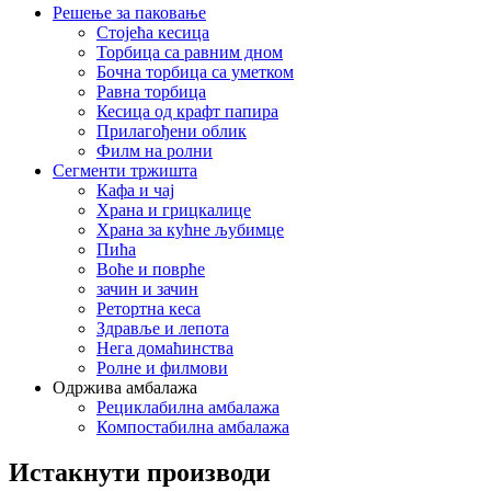
Решење за паковање
Стојећа кесица
Торбица са равним дном
Бочна торбица са уметком
Равна торбица
Кесица од крафт папира
Прилагођени облик
Филм на ролни
Сегменти тржишта
Кафа и чај
Храна и грицкалице
Храна за кућне љубимце
Пића
Воће и поврће
зачин и зачин
Ретортна кеса
Здравље и лепота
Нега домаћинства
Ролне и филмови
Одржива амбалажа
Рециклабилна амбалажа
Компостабилна амбалажа
Истакнути производи