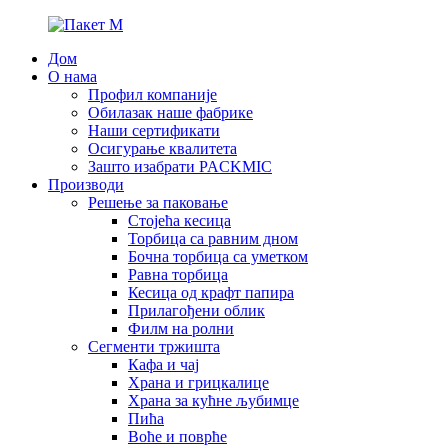
Дом
О нама
Профил компаније
Обилазак наше фабрике
Наши сертификати
Осигурање квалитета
Зашто изабрати PACKMIC
Производи
Решење за паковање
Стојећа кесица
Торбица са равним дном
Бочна торбица са уметком
Равна торбица
Кесица од крафт папира
Прилагођени облик
Филм на ролни
Сегменти тржишта
Кафа и чај
Храна и грицкалице
Храна за кућне љубимце
Пића
Воће и поврће