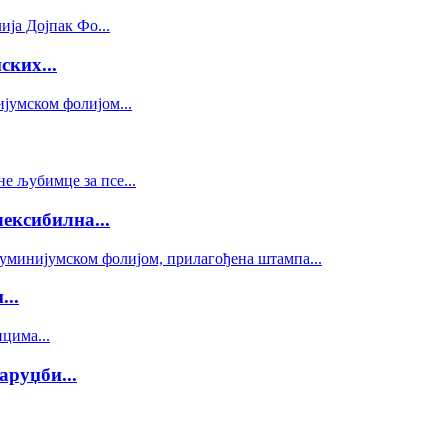
ких...
ексибилна...
..
аруџби...