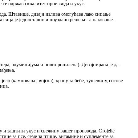
 се одржава квалитет производа и укус.
ода. Штавише, дизајн излива омогућава лако сипање
есица је једноставно и поуздано решење за паковање.
тера, алуминијума и полипропилена). Дизајнирана је да
лађења.
ело (камповање, војска), храну за бебе, туњевину, сосове
сица.
 и заштити укус и свежину вашег производа. Стојеће
ице за псе, семе за птице, витамине и суплементе за