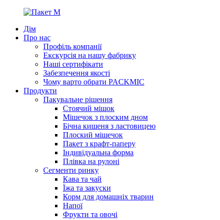
Дім
Про нас
Профіль компанії
Екскурсія на нашу фабрику
Наші сертифікати
Забезпечення якості
Чому варто обрати PACKMIC
Продукти
Пакувальне рішення
Стоячий мішок
Мішечок з плоским дном
Бічна кишеня з ластовицею
Плоский мішечок
Пакет з крафт-паперу
Індивідуальна форма
Плівка на рулоні
Сегменти ринку
Кава та чай
Їжа та закуски
Корм для домашніх тварин
Напої
Фрукти та овочі