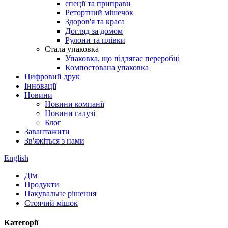
спеції та приправи
Ретортний мішечок
Здоров'я та краса
Догляд за домом
Рулони та плівки
Стала упаковка
Упаковка, що підлягає переробці
Компостована упаковка
Цифровий друк
Інновації
Новини
Новини компанії
Новини галузі
Блог
Завантажити
Зв'яжіться з нами
English
Дім
Продукти
Пакувальне рішення
Стоячий мішок
Категорії