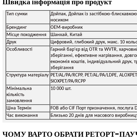
Швидка інформація про продукт
Тип сумки
Дойпак, Дойпак із застібкою-блискавкою,
носиком
Брендинг
OEM-виробник
Місце походження
Шанхай, Китай
Друк
Цифровий, глибокий друк, макс. 10 коль
Особливості
Гарний бар'єр від OTR та WVTR, харчови
зберіганні, ефективне нагрівання, довг
економія коштів, індивідуальний друк, 
зберігання
Структура матеріалу
PET/AL/PA/RCPP, PET/AL/PA/LDPE, ALOXPET
SIOXPET/PA/RCPP
Мінімальна
10 000 шт.
кількість
замовлення
Ціна Термін
FOB або CIF Порт призначення, послуга 
Час виконання
Близько 20 днів для масового виробниц
ЧОМУ ВАРТО ОБРАТИ РЕТОРТ-ПАУ