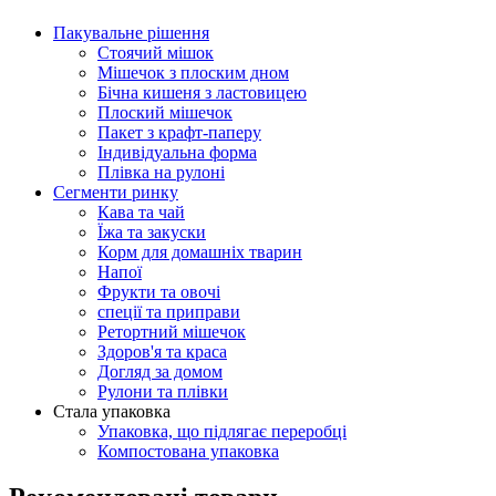
Пакувальне рішення
Стоячий мішок
Мішечок з плоским дном
Бічна кишеня з ластовицею
Плоский мішечок
Пакет з крафт-паперу
Індивідуальна форма
Плівка на рулоні
Сегменти ринку
Кава та чай
Їжа та закуски
Корм для домашніх тварин
Напої
Фрукти та овочі
спеції та приправи
Ретортний мішечок
Здоров'я та краса
Догляд за домом
Рулони та плівки
Стала упаковка
Упаковка, що підлягає переробці
Компостована упаковка