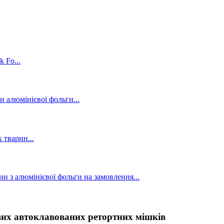
их автоклавованих ретортних мішків