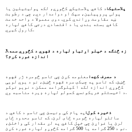
پلاستیک:
د کافي پلاستيکي کڅوړې، لکه پولیتیلین یا
پولی پروپیلین، سپک او دوامدار دي، چې د رطوبت
ښه مقاومت وړاندې کوي. دوی معمولا د واحد خدمت
کافي بسته بندۍ یا د اقتصادي درجې کافي لپاره
کارول کیږي.
3.
زه څنګه د خپلو اړتیاو لپاره د قهوې د کڅوړې سمه
اندازه غوره کړم؟
د مصرف کچه:
معلومه کړئ چې تاسو څومره ژر قهوه
څښئ. که تاسو په چټکۍ سره قهوه څښئ، نو د یوې لویې
کڅوړې اندازه لکه ۱ کیلوګرامه ممکن د نویو توکو
د اخیستلو فریکونسي کمولو لپاره ډیره مناسبه وي.
ذخیره کول:
په پام کې ونیسئ چې تاسو د کافي د
ساتلو لپاره څومره ځای لرئ. که تاسو محدود ځای
لرئ یا غواړئ چې خپل کافي په لږ مقدار کې واخلئ،
نو د 250 ګرامه یا 500 ګرامه کڅوړو لپاره غوره کړئ.