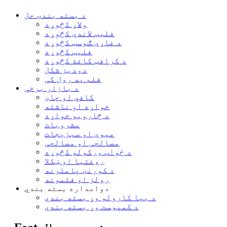
د بسته بندۍ حل
ولاړ کڅوړه
فلیټ لاندې کڅوړه
د غاړې ګوسټ کڅوړه
فلیټ کڅوړه
د کرافټ کاغذ کڅوړه
دودیز شکل
فلم په رول کې
د بازار برخې
کافي او چای
خواړه او ناشته
د څارویو خواړه
مشروبات
میوې او سبزیجات
مصالحې او مصالحې
د ځواب ورکولو کڅوړه
روغتیا او ښکلا
د کورنۍ پاملرنه
رولز او فلمونه
دوامداره بسته بندي
د بیا کارولو وړ بسته بندي
د کمپوست وړ بسته بندي