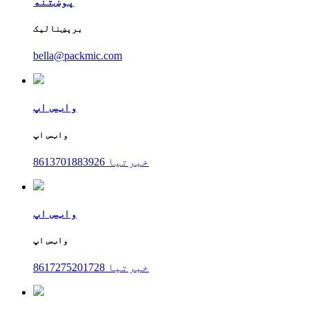
پوښتنه
برېښنالیک
bella@packmic.com
واټس اپ
واټس اپ
8613701883926 خبرتیا
واټس اپ
واټس اپ
8617275201728 خبرتیا