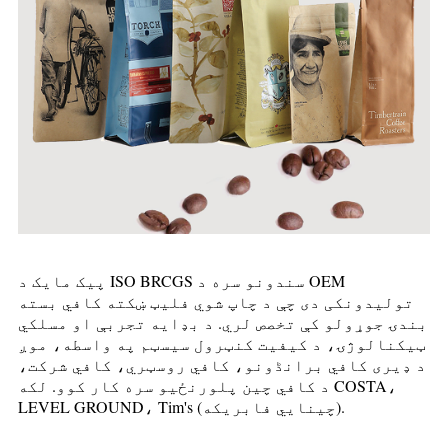
پیک مایک د ISO BRCGS سندونو سره د OEM
تولیدونکی دی چې د چاپ شوي فلیټ ښکته کافي بسته
بندۍ جوړولو کې تخصص لري. د بډایه تجربې او مسلکي
ټیکنالوژۍ، د کیفیت کنټرول سیسټم په واسطه، موږ
د ډیری کافي برانڈونو، کافي روسټري، کافي شرکت،
د کافي چین پلورنځیو سره کار کوو. لکه COSTA،
s (چینایي فابریکه).
LEVEL GROUND، Tim
'