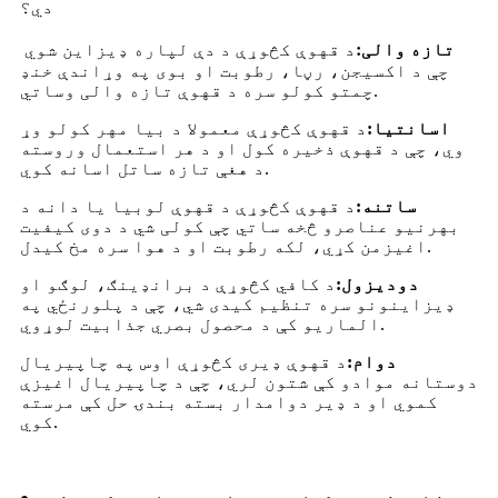
دي؟
تازه والی:
د قهوې کڅوړې د دې لپاره ډیزاین شوي
چې د اکسیجن، رڼا، رطوبت او بوی په وړاندې خنډ
چمتو کولو سره د قهوې تازه والی وساتي.
اسانتیا:
د قهوې کڅوړې معمولا د بیا مهر کولو وړ
وي، چې د قهوې ذخیره کول او د هر استعمال وروسته
د هغې تازه ساتل اسانه کوي.
ساتنه:
د قهوې کڅوړې د قهوې لوبیا یا دانه د
بهرنیو عناصرو څخه ساتي چې کولی شي د دوی کیفیت
اغیزمن کړي، لکه رطوبت او د هوا سره مخ کیدل.
دودیزول:
د کافي کڅوړې د برانډینګ، لوګو او
ډیزاینونو سره تنظیم کیدی شي، چې د پلورنځي په
الماریو کې د محصول بصري جذابیت لوړوي.
دوام:
د قهوې ډیری کڅوړې اوس په چاپیریال
دوستانه موادو کې شتون لري، چې د چاپیریال اغیزې
کموي او د ډیر دوامدار بسته بندۍ حل کې مرسته
کوي.