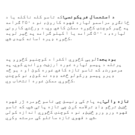
د استعمال فریکونسی:
که تاسو کله ناکله یا د
ځانګړو مراسمو لپاره قهوه کاروئ، نو د ۲۵۰ ګرامه
په څیر کوچنۍ کڅوړه ممکن کافي وي. د ورځني کارونې
لپاره، د ۵۰۰ ګرامه یا ۱ کیلو ګرامه په څیر لویه
کڅوړه ډیره اسانه کیدی شي.
بودیجه:
لویې کڅوړې اکثرا د کوچنیو کڅوړو په
پرتله د پیسو لپاره غوره ارزښت وړاندې کوي. په
هرصورت، که تاسو تازه کافي غوره کوئ او د یو څه
ډیرو پیسو ورکولو څخه ډډه نه کوئ، نو کوچنۍ
کڅوړې ممکن غوره انتخاب وي.
تازه والی:
په پام کې ونیسئ چې تاسو څومره ژر قهوه
څښئ ترڅو ډاډ ترلاسه کړئ چې تازه پاتې شي. که تاسو
قهوه ورو ورو څښئ، نو د کوچنۍ کڅوړې اندازه کولی
شي د قهوې تازه ساتلو کې مرسته وکړي.