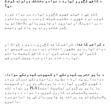
2.
د کافي کڅوړو لپاره د موادو مختلف ډولونه کوم
دي؟
کله چې د خپلو قهوې کڅوړو لپاره سم مواد غوره
کوئ، نو د قهوې د مطلوب شیلف ژوند، د بوی ساتلو،
د برانډینګ اړتیاوې، او چاپیریالي ملاحظاتو په
څیر فکتورونه په پام کې ونیسئ.
د کرافټ کاغذ:
د کرافټ کاغذ کڅوړې د دوی د ځواک او
دوام لپاره یو مشهور انتخاب دی. دوی ډیر طبیعي او
کلیوالي بڼه چمتو کوي او د کافي کیفیت ساتلو
لپاره د خنډ موادو سره پوښل کیدی شي.
د بایو تخریب کیدونکي او کمپوسټ کیدونکي مواد:
د
دوامدارۍ په اړه د مخ په زیاتیدونکي تمرکز سره،
د قهوې کڅوړو لپاره د بایوډیګریډ وړ او کمپوست
وړ مواد لکه PLA (پولی لیکټیک اسید) یا بایو پر
بنسټ پلاستیکونه کارول کیږي. دا مواد د دودیزو
پلاستیکونو په پرتله په چاپیریال کې په اسانۍ سره
ماتیږي.