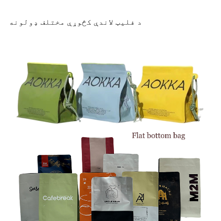
د فلیټ لاندې کڅوړې مختلف ډولونه