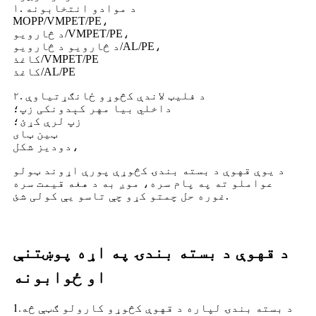
۱. د موادو انتخابونه
MOPP/VMPET/PE،
د څارویو/VMPET/PE،
د څارویو د څارویو/AL/PE،
کاغذ/VMPET/PE
کاغذ/AL/PE
۲. د فلیټ لاندې کڅوړو ځانګړتیاوې
داخلي بیا مهر کېدونکی زپ؛
زپ لرې کړئ؛
ټین ټای
دودیز شکل،
د یوې قهوې د بسته بندۍ کڅوړې پورې اړوند ټولو
عواملو ته په پام سره، موږ به د هغه قیمت سره
غوره حل چمتو کړو چې تاسو یې کولی شئ.
د قهوې د بسته بندۍ په اړه پوښتنې
او ځوابونه
1.
د بسته بندۍ لپاره د قهوې کڅوړو کارولو ګټې څه