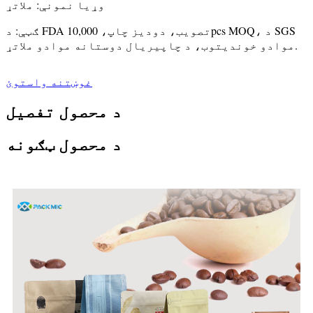
وړیا نمونې: ملاتړ
ګټې: د FDA تصویب، دودیز چاپ، 10,000pcs MOQ، د SGS
موادو خوندیتوب، د چاپیریال دوستانه موادو ملاتړ.
غوښتنه واستوئ
د محصول تفصیل
د محصول ټګونه