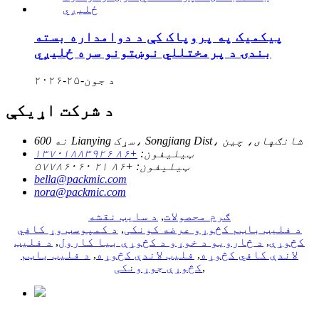
پیکمیک په پروپاک کې د دوامداره بسته
بندۍ د پرمختللي نوښتونو سره ځلیږي
د جون-۲۵-۲۰۲۶
د شرکت اړیکې
نه 600 Lianying سړک، Songjiang Dist، شانګهای، چین
ټیلیفون:
+۸۶ ۱۳۷۰۱۸۸۳۹۲۶
ټیلیفون:
+۸۶ ۲۱ ۵۷۷۸۶۰۶۰
bella@packmic.com
nora@packmic.com
ګرم محصولات
,
د سایټ نقشه
د فلیټ باټم کڅوړو عرضه کونکی
,
د کمپوسټ وړ کافي
کڅوړې
,
د څارویو د خوړو د کڅوړې بیا کارول
,
د فلیټ
لاندې کافي کڅوړه
,
فلیټ لاندې کڅوړه
,
د فلیټ باټم
,
کڅوړې جوړونکی