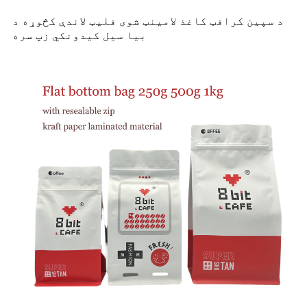
د سپین کرافټ کاغذ لامینټ شوی فلیټ لاندې کڅوړه د
بیا سیل کیدونکي زپ سره