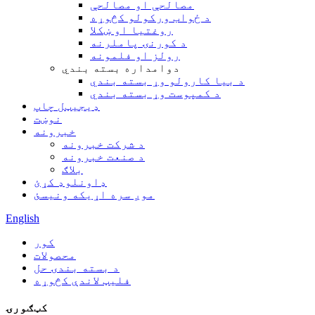
مصالحې او مصالحې
د ځواب ورکولو کڅوړه
روغتیا او ښکلا
د کورنۍ پاملرنه
رولز او فلمونه
دوامداره بسته بندي
د بیا کارولو وړ بسته بندي
د کمپوست وړ بسته بندي
ډیجیټل چاپ
نوښت
خبرونه
د شرکت خبرونه
د صنعت خبرونه
بلاګ
ډاونلوډ کړئ
موږ سره اړیکه ونیسئ
English
کور
محصولات
د بسته بندۍ حل
فلیټ لاندې کڅوړه
کټګورۍ