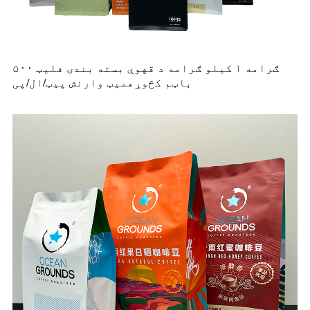
۵۰۰ ګرامه ۱ کیلو ګرامه د قهوې بسته بندۍ فلیټ
میټ وارنش پیټ/ال/پی
باټم کڅوړه