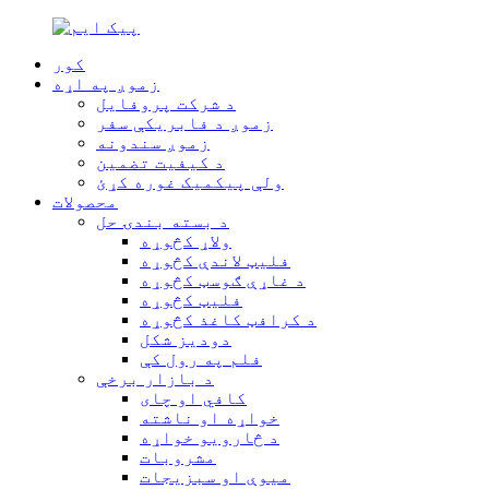
کور
زموږ په اړه
د شرکت پروفایل
زموږ د فابریکې سفر
زموږ سندونه
د کیفیت تضمین
ولې پیکمیک غوره کړئ
محصولات
د بسته بندۍ حل
ولاړ کڅوړه
فلیټ لاندې کڅوړه
د غاړې ګوسټ کڅوړه
فلیټ کڅوړه
د کرافټ کاغذ کڅوړه
دودیز شکل
فلم په رول کې
د بازار برخې
کافي او چای
خواړه او ناشته
د څارویو خواړه
مشروبات
میوې او سبزیجات