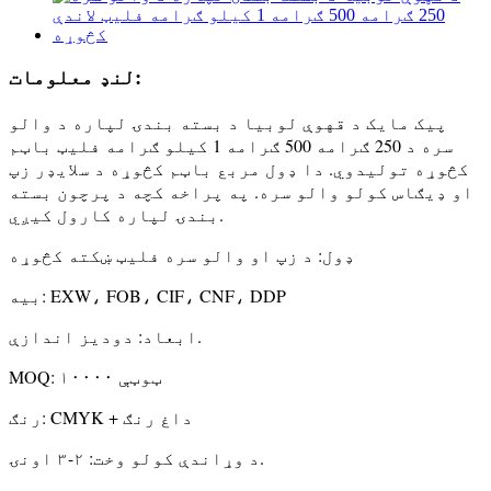
لنډ معلومات:
پیک مایک د قهوې لوبیا د بسته بندۍ لپاره د والو
سره د 250 ګرامه 500 ګرامه 1 کیلو ګرامه فلیټ باټم
کڅوړه تولیدوي. دا ډول مربع باټم کڅوړه د سلایډر زپ
او ډیګاس کولو والو سره. په پراخه کچه د پرچون بسته
بندۍ لپاره کارول کیږي.
ډول: د زپ او والو سره فلیټ ښکته کڅوړه
بیه: EXW، FOB، CIF، CNF، DDP
ابعاد: دودیز اندازې.
MOQ: ۱۰۰۰۰ ټوټې
رنګ: CMYK + داغ رنګ
د وړاندې کولو وخت: ۲-۳ اونۍ.