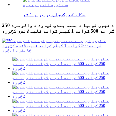
د ګمرک چاپ وړ وړ پالتو F...
د قهوې لوبیا د بسته بندۍ لپاره د والو سره 250
ګرامه 500 ګرامه 1 کیلو ګرامه فلیټ لاندې کڅوړه