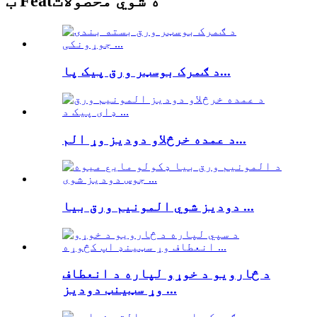
ب Featه شوي محصولات
د ګمرک بوسټر ورق پیک پا...
د عمده خرڅلاو دودیز وړ الم...
دودیز شوي المونیم ورق بیا ...
د څارویو د خوړو لپاره د انعطاف
وړ سټینټ دودیز ...