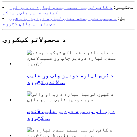
مخکینی:
د کافي لوبیا بسته بندۍ لپاره دودیز لوړ
کیفیت فلیټ باټم پاکټ
بل:
د هیمپ تخم بسته بندۍ لپاره دودیز چاپ شوی
سټینډ اپ پاؤچ کڅوړه
د محصولاتو کټګورۍ
د ګری لپاره دودیز چاپ وړ فلیټ
لاندې کڅوړه ...
د زپ او وی سره دودیز فلیټ لاندې
کڅوړه ...