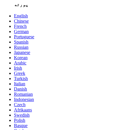
پورته
English
Chinese
French
German
Portuguese
Spanish
Russian
Japanese
Korean
Arabic
Irish
Greek
Turkish
Italian
Danish
Romanian
Indonesian
Czech
Afrikaans
Swedish
Polish
Basque