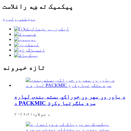
پیکمیک ته ښه راغلاست
پوښتنې ولېږئ
تازه خبرونه
د باور وړ مهر وړ خوراکي بسته بندۍ لپاره
د PACKMIC سره ملګرتیا وکړئ
د جولای-۲۱-۲۰۲۶