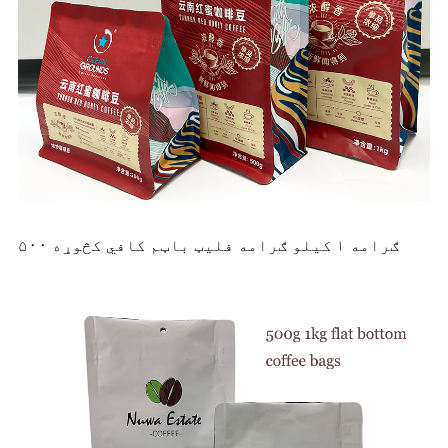
۵۰۰ ګرامه ۱ کیلو ګرامه فلیټ باټم کافي کڅوړه