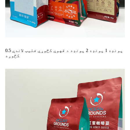
0.5 پونډه 1 پونډه 2 پونډه د قهوې کڅوړې فلیټ لاندې
کڅوړه