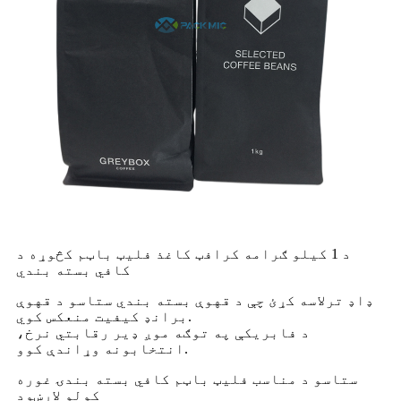
د 1 کیلو ګرامه کرافټ کاغذ فلیټ باټم کڅوړه د
کافي بسته بندي
ډاډ ترلاسه کړئ چې د قهوې بسته بندي ستاسو د قهوې
برانډ کیفیت منعکس کوي.
د فابریکې په توګه موږ ډیر رقابتي نرخ،
انتخابونه وړاندې کوو.
ستاسو د مناسب فلیټ باټم کافي بسته بندۍ غوره
کولو لارښود