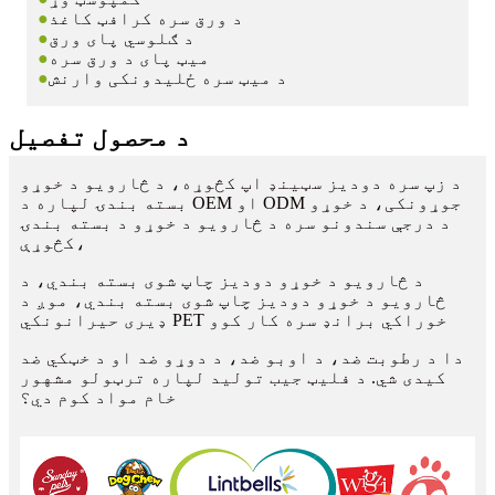
د ورق سره کرافټ کاغذ
●
د ګلوسي پای ورق
●
میټ پای د ورق سره
●
د میټ سره ځلیدونکی وارنش
●
د محصول تفصیل
د زپ سره دودیز سټینډ اپ کڅوړه، د څارویو د خوړو
بسته بندۍ لپاره د OEM او ODM جوړونکی، د خوړو
د درجې سندونو سره د څارویو د خوړو د بسته بندۍ
کڅوړې،
د څارویو د خوړو دودیز چاپ شوی بسته بندي، د
څارویو د خوړو دودیز چاپ شوی بسته بندي، موږ د
ډیری حیرانونکي PET خوراکي برانډ سره کار کوو
دا د رطوبت ضد، د اوبو ضد، د دوړو ضد او د خټکي ضد
کیدی شي. د فلیټ جیب تولید لپاره ترټولو مشهور
خام مواد کوم دي؟