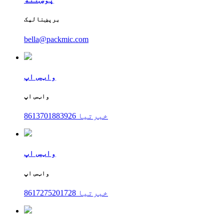
برېښنالیک
bella@packmic.com
واټس اپ
واټس اپ
8613701883926 خبرتیا
واټس اپ
واټس اپ
8617275201728 خبرتیا