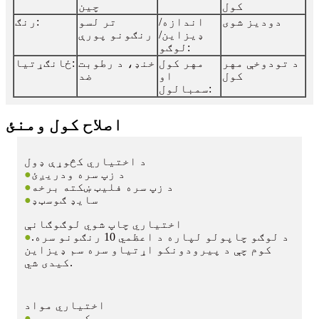
کول
چین
دودیز شوی
اندازه/
تر لسو
رنګ:
ډیزاین/
رنګونو پورې
لوګو:
د تودوخې مهر
مهر کول
خنډ، د رطوبت
ځانګړتیا:
کول
او
ضد
سمبالول:
اصلاح کول ومنئ
د اختیاري کڅوړې ډول
د زپ سره ودریږئ
●
د زپ سره فلیټ ښکته برخه
●
سایډ ګوسټډ
●
اختیاري چاپ شوي لوګوګانې
د لوګو چاپولو لپاره د اعظمي 10 رنګونو سره.
●
کوم چې د پیرودونکو اړتیاو سره سم ډیزاین
کیدی شي.
اختیاري مواد
کمپوسټ وړ
●