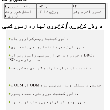
>۳۰۰۰
۱-۳۰،۰۰۰
مقدار (ټوټې)
خبرې اترې وشي
۱۲-۱۶ ورځې
اټکل شوی وخت
(ورځې)
د ولاړ کڅوړې / کڅوړې لپاره زموږ ګټې
د لوړ کیفیت روټوګراوور چاپ
●
د ډیزاین شویو انتخابونو پراخه لړۍ.
●
د خوړو د درجې ازموینې راپورونو او BRC،
●
ISO سندونو سره.
د نمونو او تولید لپاره ګړندی مخکښ وخت
●
د OEM او ODM خدمت، د مسلکي ډیزاین ټیم سره
●
د لوړ کیفیت جوړونکی، عمده پلور.
●
د پیرودونکو لپاره ډیر جذب او رضایت
●