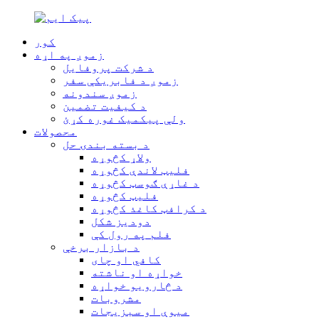
کور
زموږ په اړه
د شرکت پروفایل
زموږ د فابریکې سفر
زموږ سندونه
د کیفیت تضمین
ولې پیکمیک غوره کړئ
محصولات
د بسته بندۍ حل
ولاړ کڅوړه
فلیټ لاندې کڅوړه
د غاړې ګوسټ کڅوړه
فلیټ کڅوړه
د کرافټ کاغذ کڅوړه
دودیز شکل
فلم په رول کې
د بازار برخې
کافي او چای
خواړه او ناشته
د څارویو خواړه
مشروبات
میوې او سبزیجات