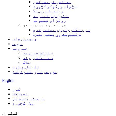
مصالحې او مصالحې
د ځواب ورکولو کڅوړه
روغتیا او ښکلا
د کورنۍ پاملرنه
رولز او فلمونه
دوامداره بسته بندي
د بیا کارولو وړ بسته بندي
د کمپوست وړ بسته بندي
ډیجیټل چاپ
نوښت
خبرونه
د شرکت خبرونه
د صنعت خبرونه
بلاګ
ډاونلوډ کړئ
موږ سره اړیکه ونیسئ
English
کور
محصولات
د بسته بندۍ حل
ولاړ کڅوړه
کټګورۍ