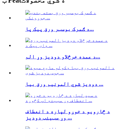
ب Featه شوي محصولات
د ګمرک بوسټر ورق پیک پا...
د عمده خرڅلاو دودیز وړ الم...
دودیز شوي المونیم ورق بیا ...
د څارویو د خوړو لپاره د انعطاف
وړ سټینټ دودیز ...