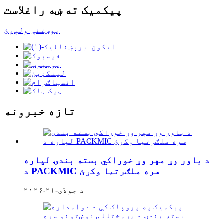
پیکمیک ته ښه راغلاست
پوښتنې ولېږئ
تازه خبرونه
د باور وړ مهر وړ خوراکي بسته بندۍ لپاره
د PACKMIC سره ملګرتیا وکړئ
د جولای-۲۱-۲۰۲۶