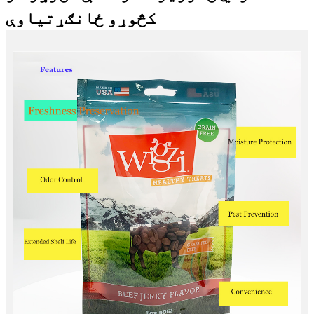
کڅوړو ځانګړتیاوې