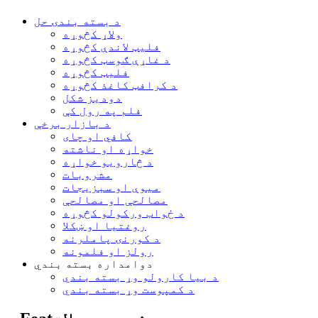
د بسته بندۍ حل
ولاړ کڅوړه
فلیټ لاندې کڅوړه
د غاړې ګوسټ کڅوړه
فلیټ کڅوړه
د کرافټ کاغذ کڅوړه
دودیز شکل
فلم په رول کې
د بازار برخې
کافي او چای
خواړه او ناشته
د څارویو خواړه
مشروبات
میوې او سبزیجات
مصالحې او مصالحې
د ځواب ورکولو کڅوړه
روغتیا او ښکلا
د کورنۍ پاملرنه
رولز او فلمونه
دوامداره بسته بندي
د بیا کارولو وړ بسته بندي
د کمپوست وړ بسته بندي