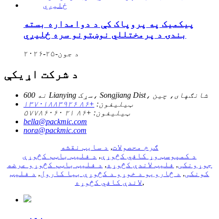
پیکمیک په پروپاک کې د دوامداره بسته
بندۍ د پرمختللي نوښتونو سره ځلیږي
د جون-۲۵-۲۰۲۶
د شرکت اړیکې
نه 600 Lianying سړک، Songjiang Dist، شانګهای، چین
ټیلیفون:
+۸۶ ۱۳۷۰۱۸۸۳۹۲۶
ټیلیفون:
+۸۶ ۲۱ ۵۷۷۸۶۰۶۰
bella@packmic.com
nora@packmic.com
ګرم محصولات
,
د سایټ نقشه
د کمپوسټ وړ کافي کڅوړې
,
د فلیټ باټم کڅوړې
جوړونکی
,
فلیټ لاندې کڅوړه
,
د فلیټ باټم کڅوړو عرضه
کونکی
,
د څارویو د خوړو د کڅوړې بیا کارول
,
د فلیټ
,
لاندې کافي کڅوړه
پوښتنه