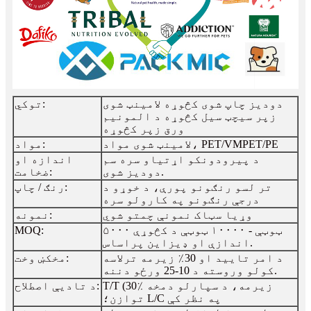
دودیز چاپ شوی کڅوړه لامینټ شوی
توکي:
زپر سیچټ سیل کڅوړه د المونیم
ورق زپر کڅوړه
لامینټ شوی مواد، PET/VMPET/PE
مواد:
د پیرودونکو اړتیاو سره سم
اندازه او
دودیز شوی.
ضخامت:
تر لسو رنګونو پورې، د خوړو د
رنګ / چاپ:
درجې رنګونو په کارولو سره
وړیا سټاک نمونې چمتو شوي
نمونه:
۵۰۰۰ ټوټې - ۱۰۰۰۰ ټوټې د کڅوړې
MOQ:
اندازې او ډیزاین پراساس.
د امر تایید او 30٪ زیرمه ترلاسه
مخکښ وخت:
کولو وروسته د 10-25 ورځو دننه.
T/T (30٪ زیرمه، د سپارلو دمخه
د تادیې اصطلاح:
توازن؛ L/C په نظر کې