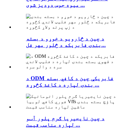
میوه جوس دودیز شوی ...
د چین د څارویو د خوړو د بسته
بندۍ فابریکه د څلور مهر فل...
د ODM فابریکې چین د کافي بسته
بندۍ لپاره د کاغذ کڅوړه ...
د چین نایجیریا ګرم پلور آټو
لپاره مناسب قیمت ...