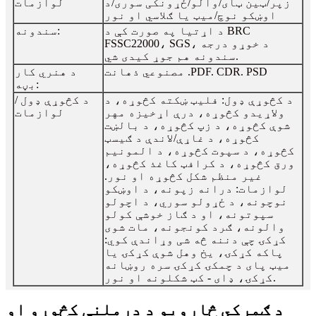
زپر/ټین ټای/والو/ځړونکی سوری/د
لوازمات
اوښکو نوچ/میټ یا ګلاسي او نور
د اړتیا په صورت کې د BRC
سندونه:
FSSC22000، SGS، د خوړو درجه
سندونه هم جوړ کیدی شي.
مصنوعي ذهانت .PDF. CDR. PSD
د هنري کار
بڼه:
د کڅوړې ډول: فلیټ ښکته کڅوړه، د
د کڅوړې ډول /
ولاړیدو کڅوړه، درې اړخیزه مهر
لوازمات
شوې کڅوړه، د زپ کڅوړه، د بالښت
کڅوړه، د غاړې/لاندې د ګیسټ
کڅوړه، د سپوت کڅوړه، د المونیم
ورق کڅوړه، د کرافټ کاغذ کڅوړه،
غیر منظم شکل کڅوړه او نور.
لوازمات: درانه زپونه، د اوښکو
نوچونه، د ځړولو سوري، د اچولو
سپوتونه، او د ګاز خوشې کولو
والونه، ګرد کونجونه، مات شوی
کړکۍ چې دننه څه شی وړاندې کوي:
پاکه کړکۍ، یخ وهل شوې کړکۍ یا
میټ پای د چمکۍ کړکۍ سره روښانه
کړکۍ، ډای - کټ شکلونه او نور.
د ګمرکي څارویو د درملنې کڅوړو او