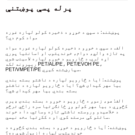
پرله پسې پوښتنې
پوښتنه: د سپي د خوړو د ذخیره کولو لپاره غوره
مواد کوم دي؟
الف. د سپي د خوړو د ذخیره کولو لپاره غوره مواد
په تازه والي، دوام، خوندیتوب او اسانتیا پورې
اړه لري. د څارویو د خوړو لپاره لامینټ شوي
ریپرونه لکه PET/AL/PE، PET/EVOH PE،
PET/VMPET/PE سپارښتنه کیږي.
پوښتنه: ایا د څارویو لپاره د ناشتو بسته بندي
بیا مهر کېدای شي؟ ایا د څارویو لپاره د ناشتو
بسته بندي بیا مهر کېدای شي؟
الف: هو، زموږ د څارویو د خوړو د بسته بندۍ ډیری
کڅوړې د بیا مهر کولو وړ ځانګړتیا سره راځي ترڅو
د خلاصیدو وروسته ناشتې تازه وساتي. دا د خوند
ساتلو کې مرسته کوي او د ککړتیا مخه نیسي.
پوښتنه: آیا د څارویو د خوړو د بسته بندۍ کڅوړه د
خوندیتوب لپاره ازمول شوې ده؟