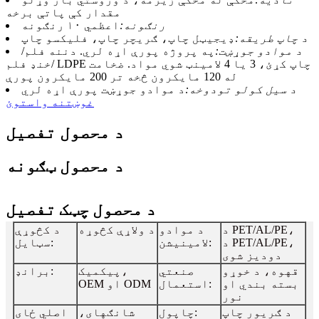
مقدار کې پاتې برخه
رنګونه:
اعظمي ۱۰ رنګونه
د چاپ طریقه:
ډیجیټل چاپ، ګریچر چاپ، فلیکسو چاپ
د موادو جوړښت:
په پروژه پورې اړه لري. دننه فلم/
خنډ فلم/ LDPE چاپ کړئ، 3 یا 4 لامینټ شوي مواد. ضخامت
له 120 مایکرون څخه تر 200 مایکرون پورې
د سیل کولو تودوخه:
د موادو جوړښت پورې اړه لري
غوښتنه واستوئ
د محصول تفصیل
د محصول ټګونه
د محصول چټک تفصیل
د PET/AL/PE،
د موادو
د ولاړې کڅوړه
د کڅوړې
د PET/AL/PE،
لامینیشن:
سټایل:
دودیز شوی
قهوه، د خوړو
صنعتي
پیکمیک،
برانډ:
بسته بندي او
استعمال:
OEM او ODM
نور
د ګریور چاپ
چاپول:
شانګهای،
اصلي ځای