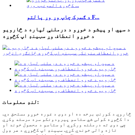
د ګمرک چاپ وړ وړ پالتو F...
د سپي او پیشو د خوړو د درملنې لپاره د څارویو
د خوړو انعطاف وړ سټینډ اپ کڅوړه
لنډ معلومات:
څاروي د کورنۍ برخه ده او دوی د غوره خوړو مستحق دي.
دا کڅوړه کولی شي ستاسو پیرودونکو سره مرسته وکړي
چې دوی ته درملنه ورکړي او ستاسو د محصول خوند او
تازه والی خوندي کړي. سټینډ اپ کڅوړې د هر ډول