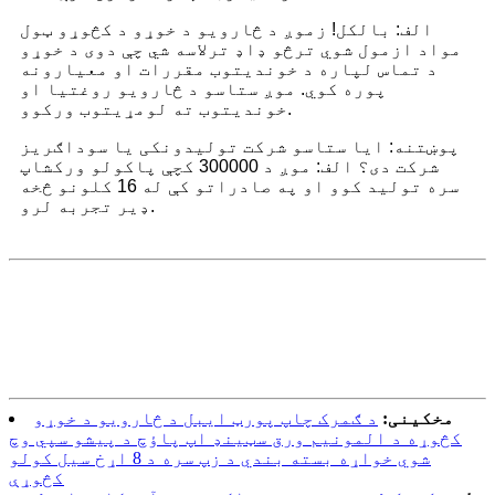
الف: بالکل! زموږ د څارویو د خوړو د کڅوړو ټول
مواد ازمول شوي ترڅو ډاډ ترلاسه شي چې دوی د خوړو
د تماس لپاره د خوندیتوب مقررات او معیارونه
پوره کوي. موږ ستاسو د څارویو روغتیا او
خوندیتوب ته لومړیتوب ورکوو.
پوښتنه: ایا ستاسو شرکت تولیدونکی یا سوداګریز
شرکت دی؟ الف: موږ د 300000 کچې پاکولو ورکشاپ
سره تولید کوو او په صادراتو کې له 16 کلونو څخه
ډیر تجربه لرو.
مخکینی:
د ګمرک چاپ پورټ ایبل د څارویو د خوړو
کڅوړه د المونیم ورق سټینډ اپ پاؤچ د پیشو سپي وچ
شوي خواړه بسته بندي د زپ سره د 8 اړخ سیل کولو
کڅوړې