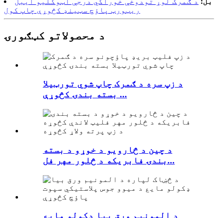
بل:
د ګمرک لوړ تودوخې خوراکي درجې آټوکلیو ایبل
ریټورټ پاؤچ سټینډ کڅوړې چاپ کول
د محصولاتو کټګورۍ
د زپ سره د ګمرک چاپ شوي تورټیلا
بسته بندۍ کڅوړې ...
د چین د څارویو د خوړو د بسته
بندۍ فابریکه د څلور مهر فل...
د المونیم ورق بیا ډکولو مایع