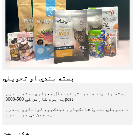
بسته بندي او تحویلي
بسته بندي: د صادراتو نورمال معیاري بسته بندي،
په یوه کارتن کې 500-3000pcs؛
د تحویلي بندر: شانګهای، نینګبو، ګوانګزو بندر،
په چین کې هر بندر؛
مخکښ وخت