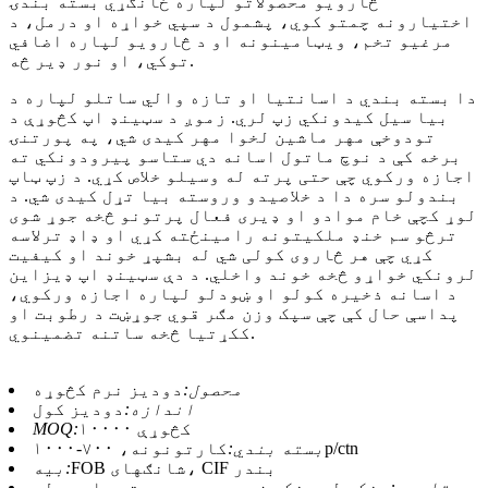
څارویو محصولاتو لپاره ځانګړي بسته بندۍ
اختیارونه چمتو کوي، پشمول د سپي خواړه او درمل، د
مرغیو تخم، ویټامینونه او د څارویو لپاره اضافي
توکي، او نور ډیر څه.
دا بسته بندي د اسانتیا او تازه والي ساتلو لپاره د
بیا سیل کیدونکي زپ لري. زموږ د سټینډ اپ کڅوړې د
تودوخې مهر ماشین لخوا مهر کیدی شي، په پورتنۍ
برخه کې د نوچ ماتول اسانه دي ستاسو پیرودونکي ته
اجازه ورکوي چې حتی پرته له وسیلو خلاص کړي. د زپ ټاپ
بندولو سره دا د خلاصیدو وروسته بیا تړل کیدی شي. د
لوړ کچې خام موادو او ډیری فعال پرتونو څخه جوړ شوی
ترڅو سم خنډ ملکیتونه رامینځته کړي او ډاډ ترلاسه
کړي چې هر څاروی کولی شي له بشپړ خوند او کیفیت
لرونکي خواړو څخه خوند واخلي. د دې سټینډ اپ ډیزاین
د اسانه ذخیره کولو او ښودلو لپاره اجازه ورکوي،
پداسې حال کې چې سپک وزن مګر قوي جوړښت د رطوبت او
ککړتیا څخه ساتنه تضمینوي.
محصول:
دودیز نرم کڅوړه
اندازه:
دودیز کول
۱۰۰۰۰ کڅوړې
MOQ:
کارتونونه، ۷۰۰-۱۰۰۰p/ctn
بسته بندي:
FOB شانګهای، CIF بندر
بیه:
تادیه:
مخکې له مخکې زیرمه، د وروستي بار وړلو