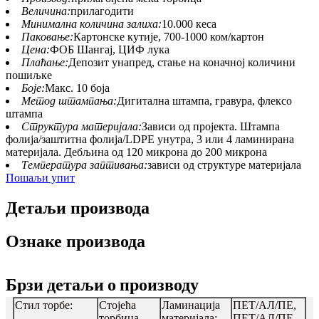
Величина:
прилагодити
Минимална количина залиха:
10.000 кеса
Паковање:
Картонске кутије, 700-1000 ком/картон
Цена:
ФОБ Шангај, ЦИФ лука
Плаћање:
Депозит унапред, стање на коначној количини
пошиљке
Боје:
Макс. 10 боја
Метод штампања:
Дигитална штампа, гравура, флексо
штампа
Структура материјала:
Зависи од пројекта. Штампа
фолија/заштитна фолија/LDPE унутра, 3 или 4 ламинирана
материјала. Дебљина од 120 микрона до 200 микрона
Температура заптивања:
зависи од структуре материјала
Пошаљи упит
Детаљи производа
Ознаке производа
Брзи детаљи о производу
Стил торбе:
Стојећа
Ламинација
ПЕТ/АЛ/ПЕ,
торбица
материјала:
ПЕТ/АЛ/ПЕ,