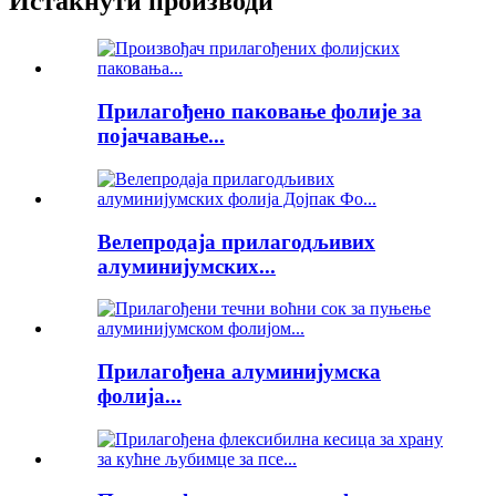
Истакнути производи
Прилагођено паковање фолије за
појачавање...
Велепродаја прилагодљивих
алуминијумских...
Прилагођена алуминијумска
фолија...