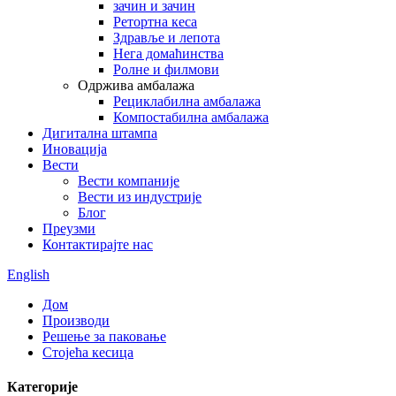
зачин и зачин
Ретортна кеса
Здравље и лепота
Нега домаћинства
Ролне и филмови
Одржива амбалажа
Рециклабилна амбалажа
Компостабилна амбалажа
Дигитална штампа
Иновација
Вести
Вести компаније
Вести из индустрије
Блог
Преузми
Контактирајте нас
English
Дом
Производи
Решење за паковање
Стојећа кесица
Категорије