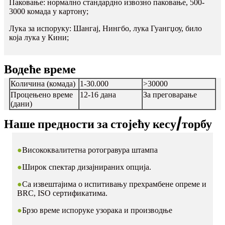
Паковање: нормално стандардно извозно паковање, 500-
3000 комада у картону;
Лука за испоруку: Шангај, Нингбо, лука Гуангџоу, било
која лука у Кини;
Водеће време
Количина (комада)
1-30.000
>30000
Процењено време
12-16 дана
За преговарање
(дани)
Наше предности за стојећу кесу/торбу
●
Висококвалитетна ротогравура штампа
●
Широк спектар дизајнираних опција.
●
Са извештајима о испитивању прехрамбене опреме и
BRC, ISO сертификатима.
●
Брзо време испоруке узорака и производње