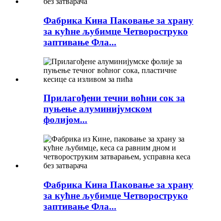
Фабрика Кина Паковање за храну
за кућне љубимце Четвороструко
заптивање Фла...
Прилагођени течни воћни сок за
пуњење алуминијумском
фолијом...
Фабрика Кина Паковање за храну
за кућне љубимце Четвороструко
заптивање Фла...