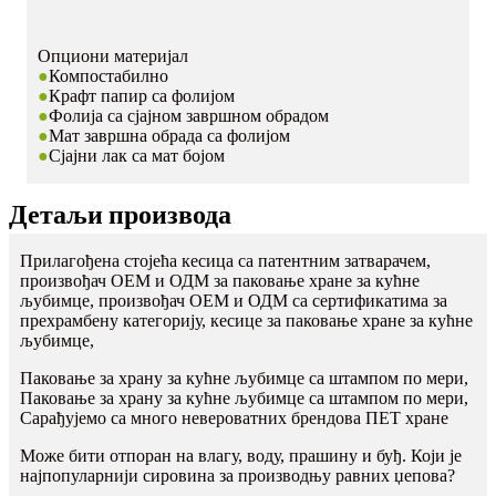
Опциони материјал
●
Компостабилно
●
Крафт папир са фолијом
●
Фолија са сјајном завршном обрадом
●
Мат завршна обрада са фолијом
●
Сјајни лак са мат бојом
Детаљи производа
Прилагођена стојећа кесица са патентним затварачем,
произвођач ОЕМ и ОДМ за паковање хране за кућне
љубимце, произвођач ОЕМ и ОДМ са сертификатима за
прехрамбену категорију, кесице за паковање хране за кућне
љубимце,
Паковање за храну за кућне љубимце са штампом по мери,
Паковање за храну за кућне љубимце са штампом по мери,
Сарађујемо са много невероватних брендова ПЕТ хране
Може бити отпоран на влагу, воду, прашину и буђ. Који је
најпопуларнији сировина за производњу равних џепова?