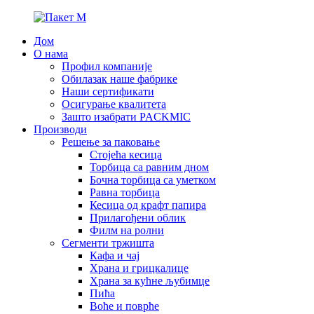
Дом
О нама
Профил компаније
Обилазак наше фабрике
Наши сертификати
Осигурање квалитета
Зашто изабрати PACKMIC
Производи
Решење за паковање
Стојећа кесица
Торбица са равним дном
Бочна торбица са уметком
Равна торбица
Кесица од крафт папира
Прилагођени облик
Филм на ролни
Сегменти тржишта
Кафа и чај
Храна и грицкалице
Храна за кућне љубимце
Пића
Воће и поврће