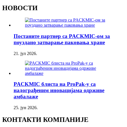
НОВОСТИ
Постаните партнер са PACKMIC-ом за
поуздано затварање паковања хране
21. јул 2026.
PACKMIC блиста на ProPak-у са
надограђеним иновацијама одрживе
амбалаже
25. јун 2026.
КОНТАКТИ КОМПАНИЈЕ