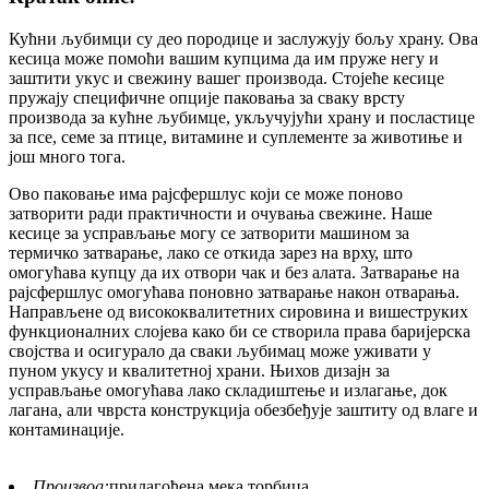
Кућни љубимци су део породице и заслужују бољу храну. Ова
кесица може помоћи вашим купцима да им пруже негу и
заштити укус и свежину вашег производа. Стојеће кесице
пружају специфичне опције паковања за сваку врсту
производа за кућне љубимце, укључујући храну и посластице
за псе, семе за птице, витамине и суплементе за животиње и
још много тога.
Ово паковање има рајсфершлус који се може поново
затворити ради практичности и очувања свежине. Наше
кесице за усправљање могу се затворити машином за
термичко затварање, лако се откида зарез на врху, што
омогућава купцу да их отвори чак и без алата. Затварање на
рајсфершлус омогућава поновно затварање након отварања.
Направљене од висококвалитетних сировина и вишеструких
функционалних слојева како би се створила права баријерска
својства и осигурало да сваки љубимац може уживати у
пуном укусу и квалитетној храни. Њихов дизајн за
усправљање омогућава лако складиштење и излагање, док
лагана, али чврста конструкција обезбеђује заштиту од влаге и
контаминације.
Производ:
прилагођена мека торбица