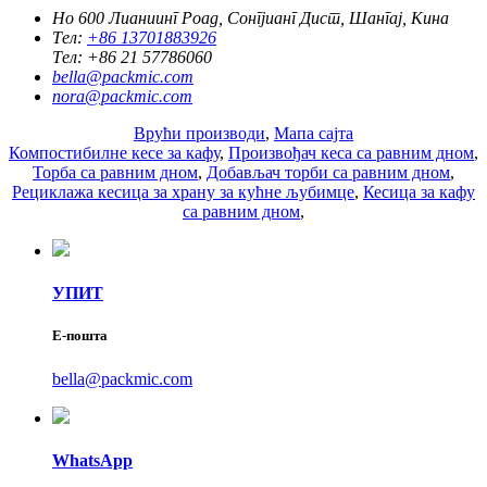
Но 600 Лианиинг Роад, Сонгјианг Дист, Шангај, Кина
Тел:
+86 13701883926
Тел:
+86 21 57786060
bella@packmic.com
nora@packmic.com
Врући производи
,
Мапа сајта
Компостибилне кесе за кафу
,
Произвођач кеса са равним дном
,
Торба са равним дном
,
Добављач торби са равним дном
,
Рециклажа кесица за храну за кућне љубимце
,
Кесица за кафу
са равним дном
,
УПИТ
Е-пошта
bella@packmic.com
WhatsApp