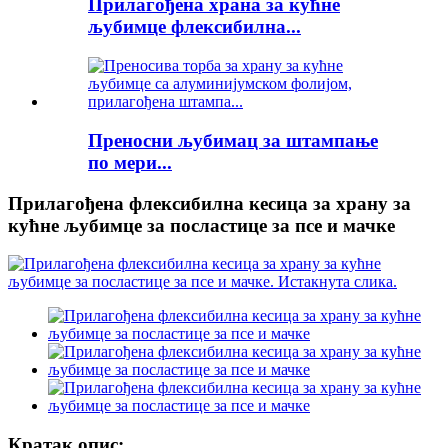
Прилагођена храна за кућне
љубимце флексибилна...
Преносни љубимац за штампање
по мери...
Прилагођена флексибилна кесица за храну за
кућне љубимце за посластице за псе и мачке
Кратак опис: