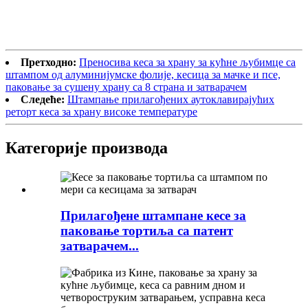
Претходно:
Преносива кеса за храну за кућне љубимце са
штампом од алуминијумске фолије, кесица за мачке и псе,
паковање за сушену храну са 8 страна и затварачем
Следеће:
Штампање прилагођених аутоклавирајућих
реторт кеса за храну високе температуре
Категорије производа
Прилагођене штампане кесе за
паковање тортиља са патент
затварачем...