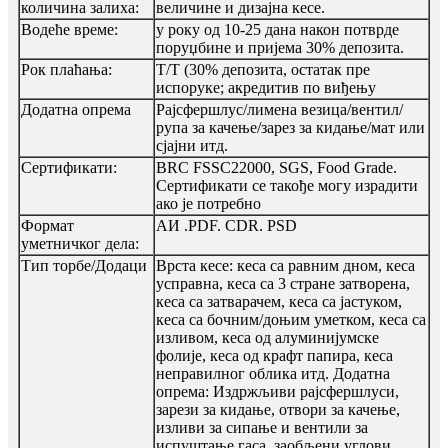
количина залиха:
величине и дизајна кесе.
Водеће време:
у року од 10-25 дана након потврде
поруџбине и пријема 30% депозита.
Рок плаћања:
Т/Т (30% депозита, остатак пре
испоруке; акредитив по виђењу
Додатна опрема
Рајсфершлус/лимена везица/вентил/
рупа за качење/зарез за кидање/мат или
сјајни итд.
Сертификати:
BRC FSSC22000, SGS, Food Grade.
Сертификати се такође могу израдити
ако је потребно
Формат
АИ .PDF. CDR. PSD
уметничког дела:
Тип торбе/Додаци
Врста кесе: кеса са равним дном, кеса
усправна, кеса са 3 стране затворена,
кеса са затварачем, кеса са јастуком,
кеса са бочним/доњим уметком, кеса са
изливом, кеса од алуминијумске
фолије, кеса од крафт папира, кеса
неправилног облика итд. Додатна
опрема: Издржљиви рајсфершлуси,
зарези за кидање, отвори за качење,
изливи за сипање и вентили за
испуштање гаса, заобљени углови,