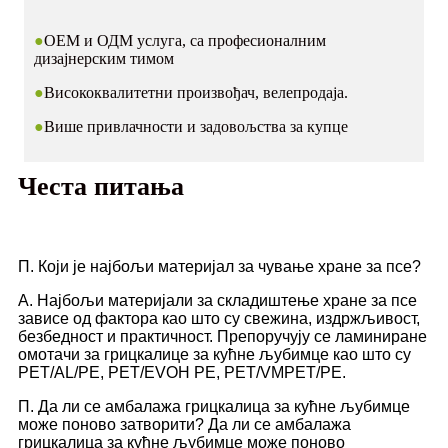
●
ОЕМ и ОДМ услуга, са професионалним
дизајнерским тимом
●
Висококвалитетни произвођач, велепродаја.
●
Више привлачности и задовољства за купце
Честа питања
П. Који је најбољи материјал за чување хране за псе?
A. Најбољи материјали за складиштење хране за псе
зависе од фактора као што су свежина, издржљивост,
безбедност и практичност. Препоручују се ламиниране
омотачи за грицкалице за кућне љубимце као што су
PET/AL/PE, PET/EVOH PE, PET/VMPET/PE.
П. Да ли се амбалажа грицкалица за кућне љубимце
може поново затворити? Да ли се амбалажа
грицкалица за кућне љубимце може поново