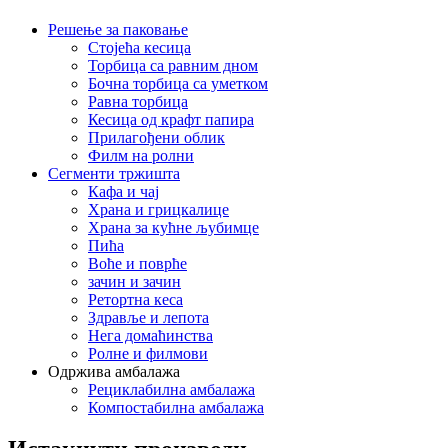
Решење за паковање
Стојећа кесица
Торбица са равним дном
Бочна торбица са уметком
Равна торбица
Кесица од крафт папира
Прилагођени облик
Филм на ролни
Сегменти тржишта
Кафа и чај
Храна и грицкалице
Храна за кућне љубимце
Пића
Воће и поврће
зачин и зачин
Ретортна кеса
Здравље и лепота
Нега домаћинства
Ролне и филмови
Одржива амбалажа
Рециклабилна амбалажа
Компостабилна амбалажа