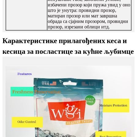
избачени прозор који пружа увид у оно
што је унутра: провидни прозор,
матиран прозор или мат завршна
обрада са сјајним прозором, провидни
прозор, изрезани облици итд.
Карактеристике прилагођених кеса и
кесица за посластице за кућне љубимце