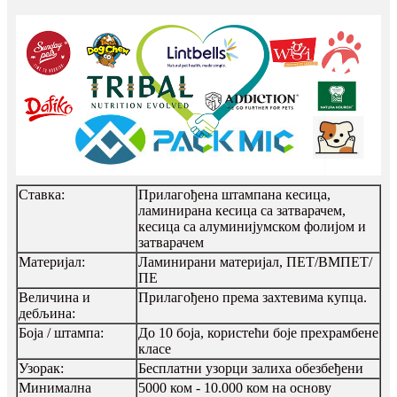
Ставка:
Прилагођена штампана кесица,
ламинирана кесица са затварачем,
кесица са алуминијумском фолијом и
затварачем
Материјал:
Ламинирани материјал, ПЕТ/ВМПЕТ/
ПЕ
Величина и
Прилагођено према захтевима купца.
дебљина:
Боја / штампа:
До 10 боја, користећи боје прехрамбене
класе
Узорак:
Бесплатни узорци залиха обезбеђени
Минимална
5000 ком - 10.000 ком на основу