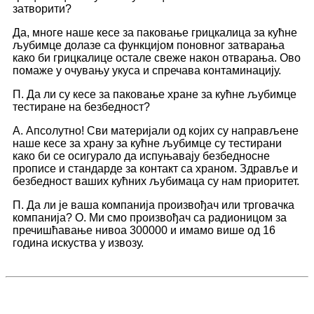
затворити?
Да, многе наше кесе за паковање грицкалица за кућне
љубимце долазе са функцијом поновног затварања
како би грицкалице остале свеже након отварања. Ово
помаже у очувању укуса и спречава контаминацију.
П. Да ли су кесе за паковање хране за кућне љубимце
тестиране на безбедност?
А. Апсолутно! Сви материјали од којих су направљене
наше кесе за храну за кућне љубимце су тестирани
како би се осигурало да испуњавају безбедносне
прописе и стандарде за контакт са храном. Здравље и
безбедност ваших кућних љубимаца су нам приоритет.
П. Да ли је ваша компанија произвођач или трговачка
компанија? О. Ми смо произвођач са радионицом за
пречишћавање нивоа 300000 и имамо више од 16
година искуства у извозу.