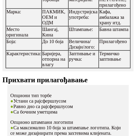
прилагођено
Марка:
ПАКМИК,
Индустријска
Кафа,
ОЕМ и
употреба:
амбалажа за
ОДМ
храну итд.
Место
Шангај,
Штампање:
Бавна штампа
оригинала
Кина
Боја:
До 10 боја
Величина/
Прилагођено
Дизајн/лого:
Карактеристика:
Баријера,
Заптивање и
Термичко
отпорна на
ручка:
заптивање
влагу
Прихвати прилагођавање
Опциони тип торбе
●
Устани са рајсфершлусом
●
Равно дно са рајсфершлусом
●
Са бочним уметцима
Опционо штампани логотипи
●
Са максимално 10 боја за штампање логотипа. Који
се може дизајнирати према захтевима клијената.