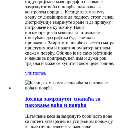
индустријско и малопродајно паковање
замрзнутог воћа и поврћа, паковање са
контролом порција. Кесице за замрзнуту
храну су дизајниране да поднесу строг ланац
дистрибуције замрзнуте хране и да привуку
потрошаче на куповину. Наша
високопрецизна машина за штампање
омогућава да графика буде светла и
привлачна. Замрзнуто поврће се често сматра
приступачном и практичном алтернативом
свежем поврћу. Обично је не само јефтиније
и лакше за припрему, већ има и дужи рок
трајања и може се купити током целе године.
упит
детаљ
Кесица замрзнутог спанаћа за
паковање воћа и поврћа
Штампана кеса за замрзнуто бобичасто воће
са патент затварачем на усправном положају
је практично решење за паковање