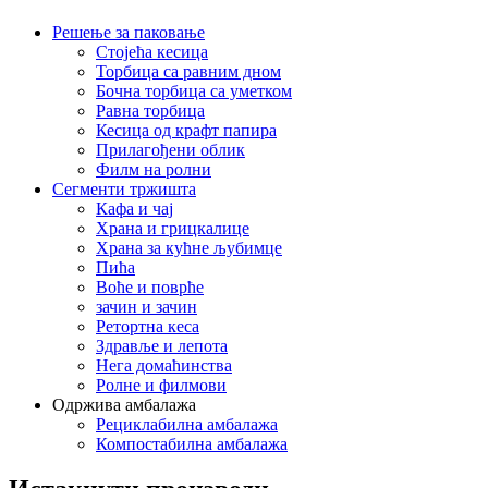
Решење за паковање
Стојећа кесица
Торбица са равним дном
Бочна торбица са уметком
Равна торбица
Кесица од крафт папира
Прилагођени облик
Филм на ролни
Сегменти тржишта
Кафа и чај
Храна и грицкалице
Храна за кућне љубимце
Пића
Воће и поврће
зачин и зачин
Ретортна кеса
Здравље и лепота
Нега домаћинства
Ролне и филмови
Одржива амбалажа
Рециклабилна амбалажа
Компостабилна амбалажа