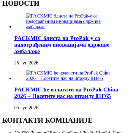
НОВОСТИ
PACKMIC блиста на ProPak-у са
надограђеним иновацијама одрживе
амбалаже
25. јун 2026.
PACKMIC ће излагати на ProPak China
2026 – Посетите нас на штанду 81F65
05. јун 2026.
КОНТАКТИ КОМПАНИЈЕ
Но 600 Лианиинг Роад, Сонгјианг Дист, Шангај, Кина