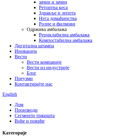
зачин и зачин
Ретортна кеса
Здравље и лепота
Нега домаћинства
Ролне и филмови
Одржива амбалажа
Рециклабилна амбалажа
Компостабилна амбалажа
Дигитална штампа
Иновација
Вести
Вести компаније
Вести из индустрије
Блог
Преузми
Контактирајте нас
English
Дом
Производи
Сегменти тржишта
Воће и поврће
Категорије