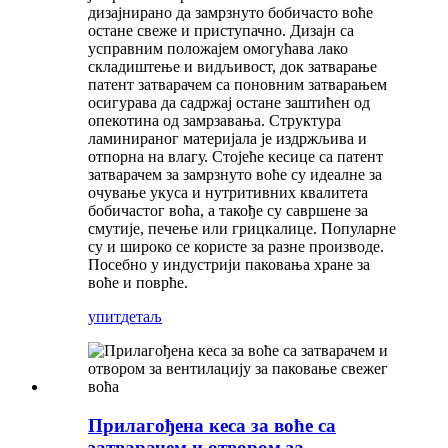
дизајнирано да замрзнуто бобичасто воће
остане свеже и приступачно. Дизајн са
усправним положајем омогућава лако
складиштење и видљивост, док затварање
патент затварачем са поновним затварањем
осигурава да садржај остане заштићен од
опекотина од замрзавања. Структура
ламинираног материјала је издржљива и
отпорна на влагу. Стојеће кесице са патент
затварачем за замрзнуто воће су идеалне за
очување укуса и нутритивних квалитета
бобичастог воћа, а такође су савршене за
смутије, печење или грицкалице. Популарне
су и широко се користе за разне производе.
Посебно у индустрији паковања хране за
воће и поврће.
упит
детаљ
Прилагођена кеса за воће са
затварачем и отвором за