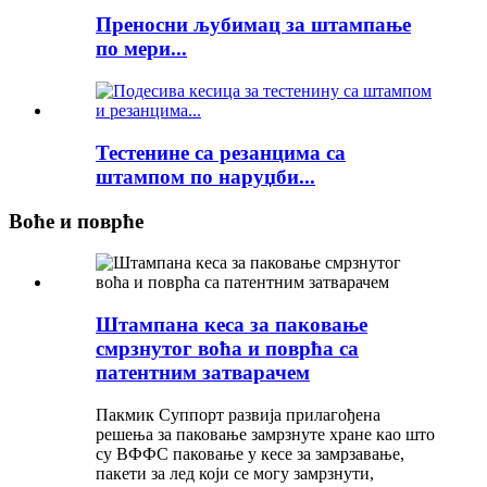
Преносни љубимац за штампање
по мери...
Тестенине са резанцима са
штампом по наруџби...
Воће и поврће
Штампана кеса за паковање
смрзнутог воћа и поврћа са
патентним затварачем
Пакмик Суппорт развија прилагођена
решења за паковање замрзнуте хране као што
су ВФФС паковање у кесе за замрзавање,
пакети за лед који се могу замрзнути,