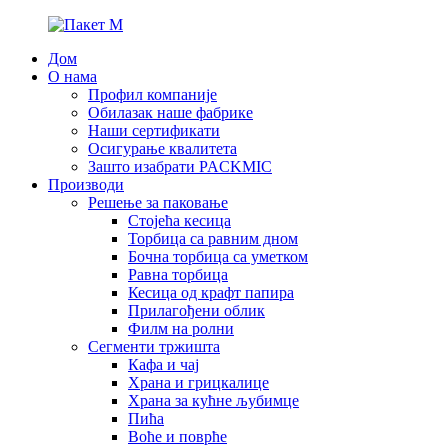
Дом
О нама
Профил компаније
Обилазак наше фабрике
Наши сертификати
Осигурање квалитета
Зашто изабрати PACKMIC
Производи
Решење за паковање
Стојећа кесица
Торбица са равним дном
Бочна торбица са уметком
Равна торбица
Кесица од крафт папира
Прилагођени облик
Филм на ролни
Сегменти тржишта
Кафа и чај
Храна и грицкалице
Храна за кућне љубимце
Пића
Воће и поврће