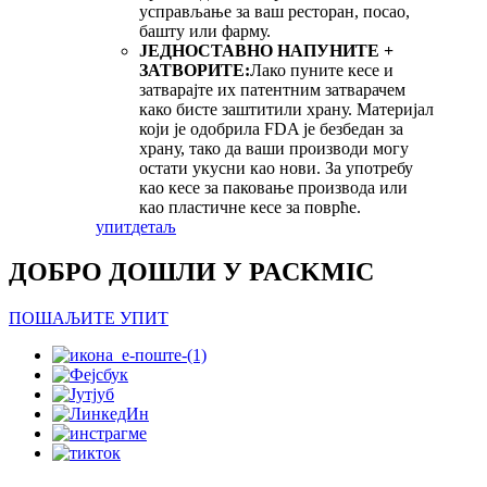
усправљање за ваш ресторан, посао,
башту или фарму.
ЈЕДНОСТАВНО НАПУНИТЕ +
ЗАТВОРИТЕ:
Лако пуните кесе и
затварајте их патентним затварачем
како бисте заштитили храну. Материјал
који је одобрила FDA је безбедан за
храну, тако да ваши производи могу
остати укусни као нови. За употребу
као кесе за паковање производа или
као пластичне кесе за поврће.
упит
детаљ
ДОБРО ДОШЛИ У PACKMIC
ПОШАЉИТЕ УПИТ