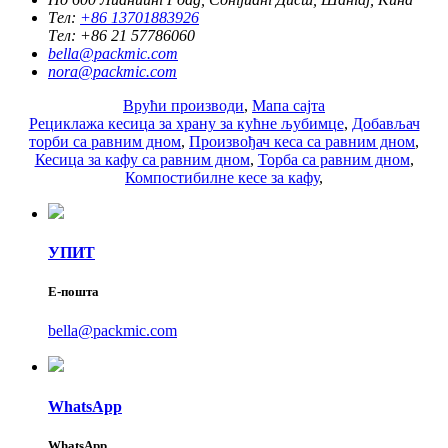
Тел:
+86 13701883926
Тел:
+86 21 57786060
bella@packmic.com
nora@packmic.com
Врући производи
,
Мапа сајта
Рециклажа кесица за храну за кућне љубимце
,
Добављач
торби са равним дном
,
Произвођач кеса са равним дном
,
Кесица за кафу са равним дном
,
Торба са равним дном
,
Компостибилне кесе за кафу
,
УПИТ
Е-пошта
bella@packmic.com
WhatsApp
WhatsApp