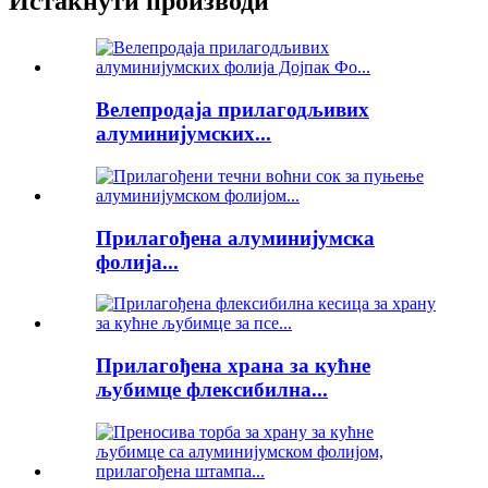
Истакнути производи
Велепродаја прилагодљивих
алуминијумских...
Прилагођена алуминијумска
фолија...
Прилагођена храна за кућне
љубимце флексибилна...