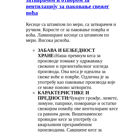
вентилацију за паковање свежег
воћа
Кесице са штампом по мери, са затварачем и
ручком. Користе се за паковање поврћа и
воћа. Ламиниране кесице са штампом по
мери. Висока јасноћа.
ЗАБАВА И БЕЗБЕДНОСТ
ХРАНЕ:
Наша премиум кеса за
производе помаже у одржавању
свежине и презентабилног изгледа
производа. Ова кеса је идеална за
свеже воће и поврће. Одлична је за
употребу као паковање производа које
се може поново затворити.
КАРАКТЕРИСТИКЕ И
ПРЕДНОСТИ:
Чувајте грожђе, лимете,
лимуне, паприке, поморанџе и остатке
свежијим помоћу ове вентилиране кесе
са равним дном. Вишенаменске
провидне кесе за употребу са
кварљивим прехрамбеним
производима. Савршене кесе за