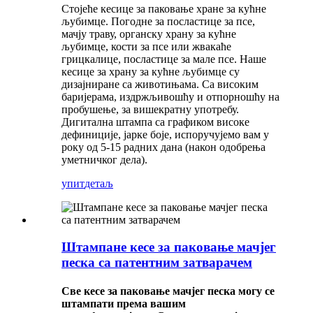
Стојеће кесице за паковање хране за кућне
љубимце. Погодне за посластице за псе,
мачју траву, органску храну за кућне
љубимце, кости за псе или жвакаће
грицкалице, посластице за мале псе. Наше
кесице за храну за кућне љубимце су
дизајниране са животињама. Са високим
баријерама, издржљивошћу и отпорношћу на
пробушење, за вишекратну употребу.
Дигитална штампа са графиком високе
дефиниције, јарке боје, испоручујемо вам у
року од 5-15 радних дана (након одобрења
уметничког дела).
упит
детаљ
Штампане кесе за паковање мачјег
песка са патентним затварачем
Све кесе за паковање мачјег песка могу се
штампати према вашим