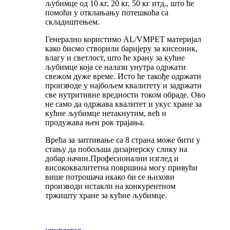
љубимце од 10 кг, 20 кг, 50 кг итд., што ће
помоћи у отклањању потешкоћа са
складиштењем.
Генерално користимо AL/VMPET материјал
како бисмо створили баријеру за кисеоник,
влагу и светлост, што ће храну за кућне
љубимце која се налази унутра одржати
свежом дуже време. Исто ће такође одржати
производе у најбољем квалитету и задржати
све нутритивне вредности током обраде. Ово
не само да одржава квалитет и укус хране за
кућне љубимце нетакнутим, већ и
продужава њен рок трајања.
Врећа за заптивање са 8 страна може бити у
стању да побољша дизајнерску слику на
добар начин.
Професионални изглед и
висококвалитетна површина могу привући
више потрошача и
како би се њихови
производи истакли на конкурентном
тржишту хране за кућне љубимце.