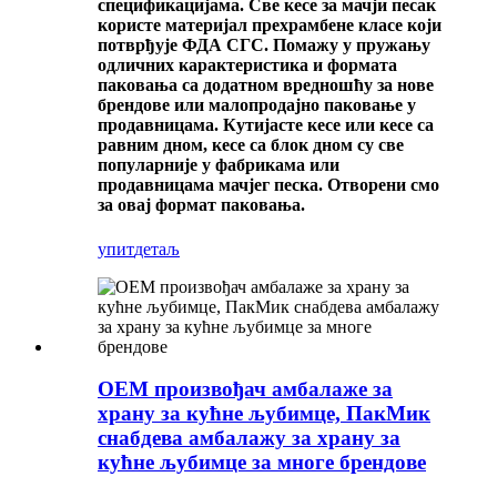
спецификацијама. Све кесе за мачји песак
користе материјал прехрамбене класе који
потврђује ФДА СГС. Помажу у пружању
одличних карактеристика и формата
паковања са додатном вредношћу за нове
брендове или малопродајно паковање у
продавницама. Кутијасте кесе или кесе са
равним дном, кесе са блок дном су све
популарније у фабрикама или
продавницама мачјег песка. Отворени смо
за овај формат паковања.
упит
детаљ
ОЕМ произвођач амбалаже за
храну за кућне љубимце, ПакМик
снабдева амбалажу за храну за
кућне љубимце за многе брендове