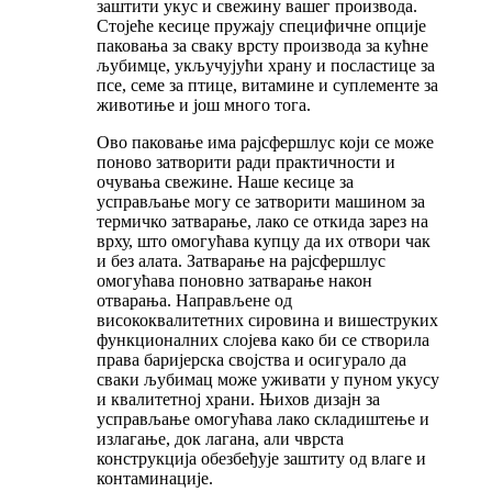
заштити укус и свежину вашег производа.
Стојеће кесице пружају специфичне опције
паковања за сваку врсту производа за кућне
љубимце, укључујући храну и посластице за
псе, семе за птице, витамине и суплементе за
животиње и још много тога.
Ово паковање има рајсфершлус који се може
поново затворити ради практичности и
очувања свежине. Наше кесице за
усправљање могу се затворити машином за
термичко затварање, лако се откида зарез на
врху, што омогућава купцу да их отвори чак
и без алата. Затварање на рајсфершлус
омогућава поновно затварање након
отварања. Направљене од
висококвалитетних сировина и вишеструких
функционалних слојева како би се створила
права баријерска својства и осигурало да
сваки љубимац може уживати у пуном укусу
и квалитетној храни. Њихов дизајн за
усправљање омогућава лако складиштење и
излагање, док лагана, али чврста
конструкција обезбеђује заштиту од влаге и
контаминације.