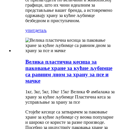
графици, што их чини идеалним за
представљање вашег бренда, а истовремено
одржавају храну за кућне љубимце
безбедном и приступачном.
упит
детаљ
Велика пластична кесица за
паковање хране за кућне љубимце
са равним дном за храну за псе и
мачке
1кг, 3кг, 5кг, 10кг 15кг Велика Ф амбалажа за
храну за кућне љубимце Пластична кеса за
усправљање за храну за псе
Стојеће кесице са затварачем за паковање
хране за кућне љубимце су веома популарне
и широко се користе за разне производе.
Посебно за индустрију паковања хране за