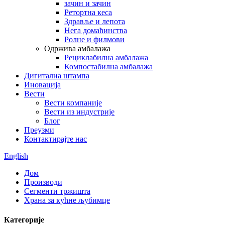
зачин и зачин
Ретортна кеса
Здравље и лепота
Нега домаћинства
Ролне и филмови
Одржива амбалажа
Рециклабилна амбалажа
Компостабилна амбалажа
Дигитална штампа
Иновација
Вести
Вести компаније
Вести из индустрије
Блог
Преузми
Контактирајте нас
English
Дом
Производи
Сегменти тржишта
Храна за кућне љубимце
Категорије