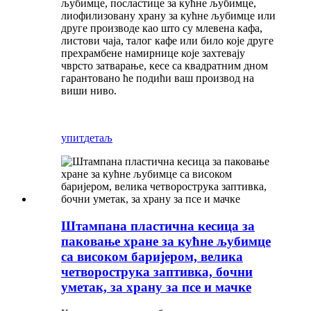
љубимце, посластице за кућне љубимце,
лиофилизовану храну за кућне љубимце или
друге производе као што су млевена кафа,
листови чаја, талог кафе или било које друге
прехрамбене намирнице које захтевају
чврсто затварање, кесе са квадратним дном
гарантовано ће подићи ваш производ на
виши ниво.
упит
детаљ
Штампана пластична кесица за
паковање хране за кућне љубимце
са високом баријером, велика
четворострука заптивка, бочни
уметак, за храну за псе и мачке