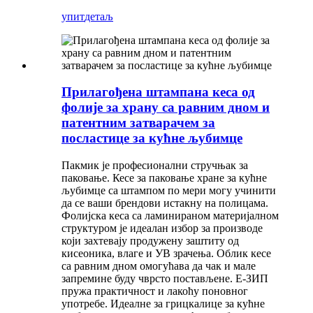
упит
детаљ
Прилагођена штампана кеса од
фолије за храну са равним дном и
патентним затварачем за
посластице за кућне љубимце
Пакмик је професионални стручњак за
паковање. Кесе за паковање хране за кућне
љубимце са штампом по мери могу учинити
да се ваши брендови истакну на полицама.
Фолијска кеса са ламинираном материјалном
структуром је идеалан избор за производе
који захтевају продужену заштиту од
кисеоника, влаге и УВ зрачења. Облик кесе
са равним дном омогућава да чак и мале
запремине буду чврсто постављене. Е-ЗИП
пружа практичност и лакоћу поновног
употребе. Идеалне за грицкалице за кућне