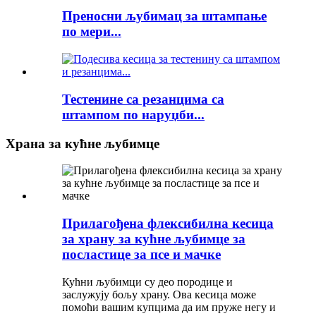
Преносни љубимац за штампање
по мери...
Тестенине са резанцима са
штампом по наруџби...
Храна за кућне љубимце
Прилагођена флексибилна кесица
за храну за кућне љубимце за
посластице за псе и мачке
Кућни љубимци су део породице и
заслужују бољу храну. Ова кесица може
помоћи вашим купцима да им пруже негу и