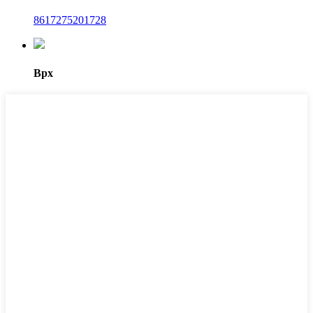
8617275201728
Врх