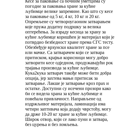
Кесе за паковање са бочним уметцима су
погодне за паковања хране за кућне
љубимце велике запремине. Као што су кесе
за паковање од 5 кг, 4 кг, 10 кг и 20 кг.
Опремљене су четвороугаоним затварањем
које пружа додатну подршку за велика
оптерећења. За израду кесица за храну за
кућне љубимце коришћен је материјал који је
потврдио безбедност хране према СГС тесту.
Обезбеђује врхунски квалитет хране за псе
или мачке. Са затварачем који се затвара
притиском, крајњи корисници могу добро
затворити кесе одједном, продужавајући рок
трајања производа за кућне љубимце.
Кука2кука затварач такође може бити добра
опција, јер захтева мањи притисак за
затварање. Лакше је затварање кроз прах и
остатке. Доступни су исечени прозори како
би се видела храна за кућне љубимце и
повећала привлачност. Направљене од
издржљивог материјала, ламинација има
четири заптивача која додају чврстоћу, могу
да држе 10-20 кг хране за кућне љубимце.
Широк отвор, који се лако пуни и затвара,
без цурења и без ломљења.