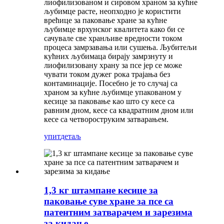
лиофилизованом и сировом храном за кућне
љубимце расте, неопходно је користити
врећице за паковање хране за кућне
љубимце врхунског квалитета како би се
сачувале све хранљиве вредности током
процеса замрзавања или сушења. Љубитељи
кућних љубимаца бирају замрзнуту и ​​
лиофилизовану храну за псе јер се може
чувати током дужег рока трајања без
контаминације. Посебно је то случај са
храном за кућне љубимце упакованом у
кесице за паковање као што су кесе са
равним дном, кесе са квадратним дном или
кесе са четвороструким затварањем.
упит
детаљ
1,3 кг штампане кесице за
паковање суве хране за псе са
патентним затварачем и зарезима
за кидање