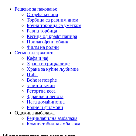
Решење за паковање
Стојећа кесица
Торбица са равним дном
Бочна торбица са уметком
Равна торбица
Кесица од крафт папира
Прилагођени облик
Филм на ролни
Сегменти тржишта
Кафа и чај
Храна и грицкалице
Храна за кућне љубимце
Пића
Воће и поврће
зачин и зачин
Ретортна кеса
Здравље и лепота
Нега домаћинства
Ролне и филмови
Одржива амбалажа
Рециклабилна амбалажа
Компостабилна амбалажа