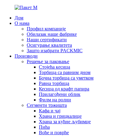
Дом
О нама
Профил компаније
Обилазак наше фабрике
Наши сертификати
Осигурање квалитета
Зашто изабрати PACKMIC
Производи
Решење за паковање
Стојећа кесица
Торбица са равним дном
Бочна торбица са уметком
Равна торбица
Кесица од крафт папира
Прилагођени облик
Филм на ролни
Сегменти тржишта
Кафа и чај
Храна и грицкалице
Храна за кућне љубимце
Пића
Воће и поврће