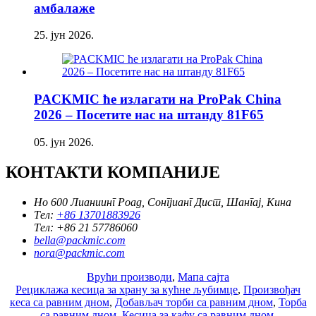
амбалаже
25. јун 2026.
PACKMIC ће излагати на ProPak China
2026 – Посетите нас на штанду 81F65
05. јун 2026.
КОНТАКТИ КОМПАНИЈЕ
Но 600 Лианиинг Роад, Сонгјианг Дист, Шангај, Кина
Тел:
+86 13701883926
Тел:
+86 21 57786060
bella@packmic.com
nora@packmic.com
Врући производи
,
Мапа сајта
Рециклажа кесица за храну за кућне љубимце
,
Произвођач
кеса са равним дном
,
Добављач торби са равним дном
,
Торба
са равним дном
,
Кесица за кафу са равним дном
,