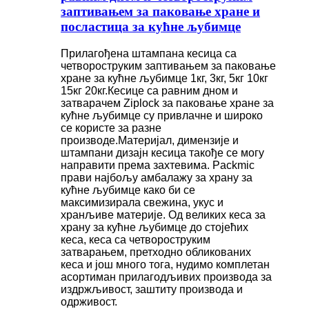
заптивањем за паковање хране и
посластица за кућне љубимце
Прилагођена штампана кесица са
четвороструким заптивањем за паковање
хране за кућне љубимце 1кг, 3кг, 5кг 10кг
15кг 20кг.
Кесице са равним дном и
затварачем Ziplock за паковање хране за
кућне љубимце су привлачне и широко
се користе за разне
производе.
Материјал, димензије и
штампани дизајн кесица такође се могу
направити према захтевима. Packmic
прави најбољу амбалажу за храну за
кућне љубимце како би се
максимизирала свежина, укус и
хранљиве материје. Од великих кеса за
храну за кућне љубимце до стојећих
кеса, кеса са четвороструким
затварањем, претходно обликованих
кеса и још много тога, нудимо комплетан
асортиман прилагодљивих производа за
издржљивост, заштиту производа и
одрживост.