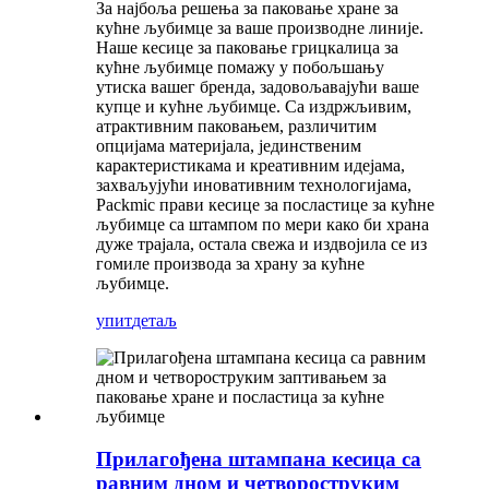
За најбоља решења за паковање хране за
кућне љубимце за ваше производне линије.
Наше кесице за паковање грицкалица за
кућне љубимце помажу у побољшању
утиска вашег бренда, задовољавајући ваше
купце и кућне љубимце. Са издржљивим,
атрактивним паковањем, различитим
опцијама материјала, јединственим
карактеристикама и креативним идејама,
захваљујући иновативним технологијама,
Packmic прави кесице за посластице за кућне
љубимце са штампом по мери како би храна
дуже трајала, остала свежа и издвојила се из
гомиле производа за храну за кућне
љубимце.
упит
детаљ
Прилагођена штампана кесица са
равним дном и четвороструким