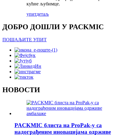
кућне љубимце.
упит
детаљ
ДОБРО ДОШЛИ У PACKMIC
ПОШАЉИТЕ УПИТ
НОВОСТИ
PACKMIC блиста на ProPak-у са
надограђеним иновацијама одрживе