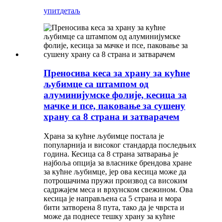
упит
детаљ
Преносива кеса за храну за кућне
љубимце са штампом од
алуминијумске фолије, кесица за
мачке и псе, паковање за сушену
храну са 8 страна и затварачем
Храна за кућне љубимце постала је
популарнија и високог стандарда последњих
година. Кесица са 8 страна затварања је
најбоља опција за власнике брендова хране
за кућне љубимце, јер ова кесица може да
потрошачима пружи производ са високим
садржајем меса и врхунском свежином. Ова
кесица је направљена са 5 страна и мора
бити затворена 8 пута, тако да је чврста и
може да поднесе тешку храну за кућне