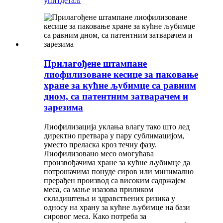
упит
детаљ
Прилагођене штампане
лиофилизоване кесице за паковање
хране за кућне љубимце са равним
дном, са патентним затварачем и
зарезима
Лиофилизација уклања влагу тако што лед
директно претвара у пару сублимацијом,
уместо преласка кроз течну фазу.
Лиофилизовано месо омогућава
произвођачима хране за кућне љубимце да
потрошачима понуде сиров или минимално
прерађен производ са високим садржајем
меса, са мање изазова приликом
складиштења и здравствених ризика у
односу на храну за кућне љубимце на бази
сировог меса. Како потреба за