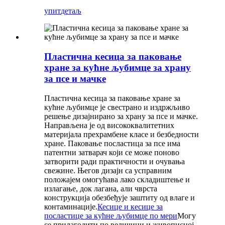
упит
детаљ
Пластична кесица за паковање
хране за кућне љубимце за храну
за псе и мачке
Пластична кесица за паковање хране за
кућне љубимце је свестрано и издржљиво
решење дизајнирано за храну за псе и мачке.
Направљена је од висококвалитетних
материјала прехрамбене класе и безбедности
хране. Паковање посластица за псе има
патентни затварач који се може поново
затворити ради практичности и очувања
свежине. Његов дизајн са усправним
положајем омогућава лако складиштење и
излагање, док лагана, али чврста
конструкција обезбеђује заштиту од влаге и
контаминације.
Кесице и кесице за
посластице за кућне љубимце по мери
Могу
се прилагодити по величини и живописној