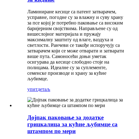
Ламиниране кесице са патент затварачем,
усправне, погодне су за влажну и суву храну
за псе којој је потребно паковање са високим
баријерним својствима. Направљене су од
вишеслојног материјала и пружају
максималну заштиту од влаге, ваздуха и
светлости. Ранчеви се такође испоручују са
затварачем који се може отварати и затварати
више пута. Самоносећи доњи уметак
осигурава да кесице слободно стоје на
полицама. Идеалне су за суплементе,
семенске производе и храну за кућне
љубимце.
упит
детаљ
Дојпак паковање за додатке
грицкалица за кућне љубимце са
штампом по мери