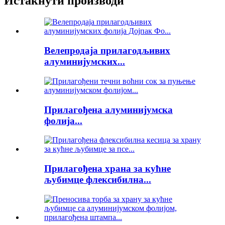
Истакнути производи
Велепродаја прилагодљивих
алуминијумских...
Прилагођена алуминијумска
фолија...
Прилагођена храна за кућне
љубимце флексибилна...