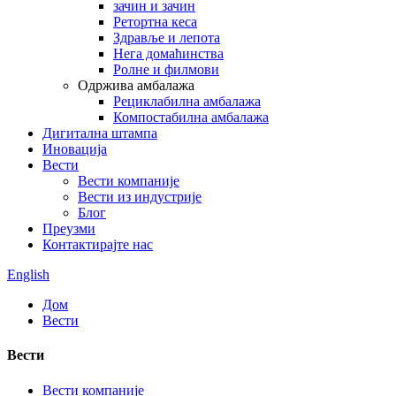
зачин и зачин
Ретортна кеса
Здравље и лепота
Нега домаћинства
Ролне и филмови
Одржива амбалажа
Рециклабилна амбалажа
Компостабилна амбалажа
Дигитална штампа
Иновација
Вести
Вести компаније
Вести из индустрије
Блог
Преузми
Контактирајте нас
English
Дом
Вести
Вести
Вести компаније