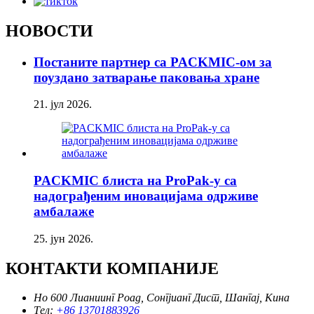
НОВОСТИ
Постаните партнер са PACKMIC-ом за
поуздано затварање паковања хране
21. јул 2026.
PACKMIC блиста на ProPak-у са
надограђеним иновацијама одрживе
амбалаже
25. јун 2026.
КОНТАКТИ КОМПАНИЈЕ
Но 600 Лианиинг Роад, Сонгјианг Дист, Шангај, Кина
Тел:
+86 13701883926