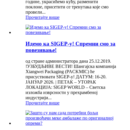
године, украсићемо кућу, разменити
поклоне, присетити се тренутака које смо
провели...
Прочитајте више
Идемо ка SIGEP-у! Спремни смо за
повезивање!
од стране администратора дана 25.12.2019.
!УЗБУДЉИВЕ ВЕСТИ! Шангајска компанија
Xiangwei Packaging (PACKMIC) ће
присуствовати SIGEP-у! ДАТУМ: 16-20.
ЈАНУАР 2026. | ПЕТАК – УТОРАК
ЛОКАЦИЈА: SIGEP WORLD – Светска
изложба изврсности у прехрамбеној
индустрији...
Прочитајте више