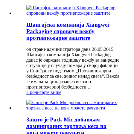
Шангајска компанија Xiangwei
Packaging спроводи вежбу
противпожарне заштите
од стране администратора дана 26.05.2015.
Шангајска компанија Xiangwei Packaging
данас је одржала годишњу вежбу за ванредне
ситуације у случају пожара у својој фабрици
у Сонгђангу под темом „Противпожарна
безбедност за све, живот изнад свега“. Вежба
је имала за циљ јачање свести о
противпожарној безбедности...
Прочитајте више
Зашто је Pack Mic добављач
ламинираних тортиља кеса на
кога можете рачунати