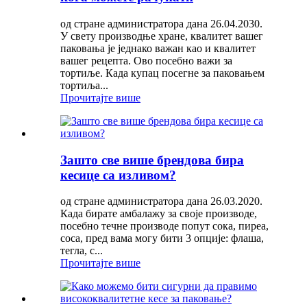
од стране администратора дана 26.04.2030.
У свету производње хране, квалитет вашег
паковања је једнако важан као и квалитет
вашег рецепта. Ово посебно важи за
тортиље. Када купац посегне за паковањем
тортиља...
Прочитајте више
Зашто све више брендова бира
кесице са изливом?
од стране администратора дана 26.03.2020.
Када бирате амбалажу за своје производе,
посебно течне производе попут сока, пиреа,
соса, пред вама могу бити 3 опције: флаша,
тегла, с...
Прочитајте више