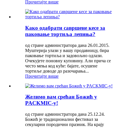
Прочитајте више
Како одабрати савршене кесе за
паковање тортиља лепиња?
од стране администратора дана 26.01.2015.
Муштерија улази у вашу продавницу, бира
паковање тортиља и задовољно одлази.
Очекујете поновну куповину. Али прича се
често мења код куће: бајате, осушене
тортиље доводе до разочарања...
Прочитајте више
Желимо вам срећан Божић у
PACKMIC-у!
од стране администратора дана 25.12.24.
Божић је традиционални фестивал за
секуларни породични празник. На крају