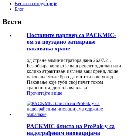
Вести из индустрије
Блог
Вести
Постаните партнер са PACKMIC-
ом за поуздано затварање
паковања хране
од стране администратора дана 26.07.21.
Без обзира колико је ваш рецепт одличан или
колико атрактиван изгледа ваш бренд, лоше
паковање може брзо да оштети ваш углед.
Паковање које губи свој печат током
транспорта, дозвољава влази...
Прочитајте више
PACKMIC блиста на ProPak-у са
надограђеним иновацијама