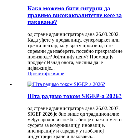
Како можемо бити сигурни да
правимо висококвалитетне кесе за
паковање?
од стране администратора дана 26.03.2002.
Када уђете у продавницу, супермаркет или
тржни центар, коју врсту производа сте
спремни да изаберете, посебно прехрамбене
производе? Јефтинију цену? Промоцију
продаје? Изнад овога, мислим да је
најважније...
Прочитајте више
Шта радимо током SIGEP-а 2026?
од стране администратора дана 26.02.2007.
SIGEP 2026 је био више од традиционалне
међународне изложбе - био је снажно место
сусрета за комуникацију, иновације,
инспирацију и сарадњу у глобалној
индустрији хране и паковања...