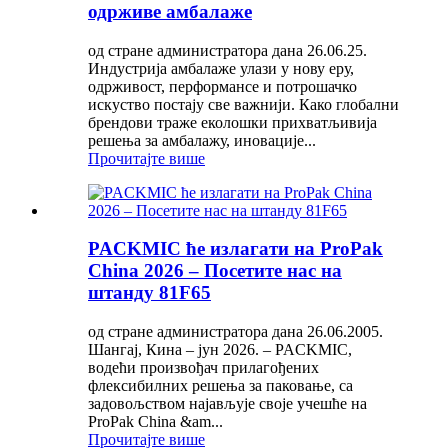
одрживе амбалаже
од стране администратора дана 26.06.25.
Индустрија амбалаже улази у нову еру,
одрживост, перформансе и потрошачко
искуство постају све важнији. Како глобални
брендови траже еколошки прихватљивија
решења за амбалажу, иновације...
Прочитајте више
PACKMIC ће излагати на ProPak
China 2026 – Посетите нас на
штанду 81F65
од стране администратора дана 26.06.2005.
Шангај, Кина – јун 2026. – PACKMIC,
водећи произвођач прилагођених
флексибилних решења за паковање, са
задовољством најављује своје учешће на
ProPak China &am...
Прочитајте више