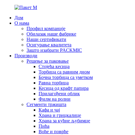
Дом
О нама
Профил компаније
Обилазак наше фабрике
Наши сертификати
Осигурање квалитета
Зашто изабрати PACKMIC
Производи
Решење за паковање
Стојећа кесица
Торбица са равним дном
Бочна торбица са уметком
Равна торбица
Кесица од крафт папира
Прилагођени облик
Филм на ролни
Сегменти тржишта
Кафа и чај
Храна и грицкалице
Храна за кућне љубимце
Пића
Воће и поврће