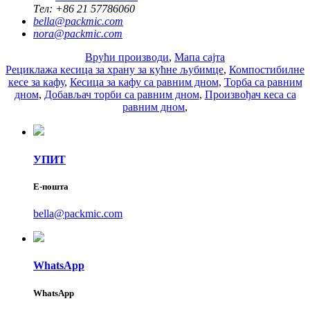
Тел:
+86 21 57786060
bella@packmic.com
nora@packmic.com
Врући производи
,
Мапа сајта
Рециклажа кесица за храну за кућне љубимце
,
Компостибилне
кесе за кафу
,
Кесица за кафу са равним дном
,
Торба са равним
дном
,
Добављач торби са равним дном
,
Произвођач кеса са
равним дном
,
УПИТ
Е-пошта
bella@packmic.com
WhatsApp
WhatsApp