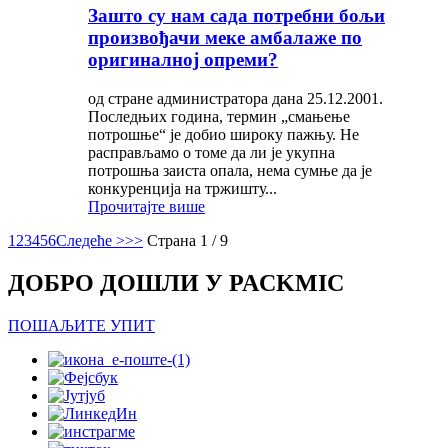
Зашто су нам сада потребни бољи
произвођачи меке амбалаже по
оригиналној опреми?
од стране администратора дана 25.12.2001.
Последњих година, термин „смањење
потрошње“ је добио широку пажњу. Не
расправљамо о томе да ли је укупна
потрошња заиста опала, нема сумње да је
конкуренција на тржишту...
Прочитајте више
1
2
3
4
5
6
Следеће >
>>
Страна 1 / 9
ДОБРО ДОШЛИ У PACKMIC
ПОШАЉИТЕ УПИТ