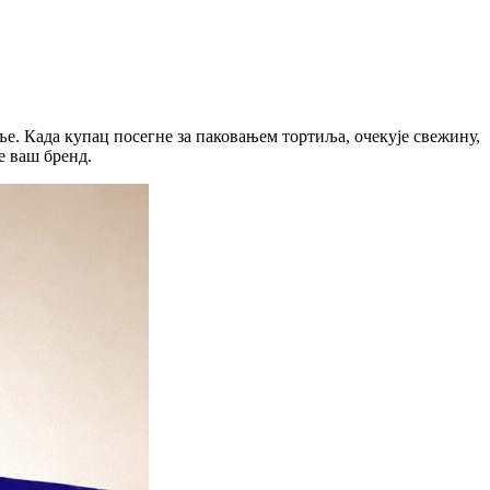
ље. Када купац посегне за паковањем тортиља, очекује свежину,
e ваш бренд.