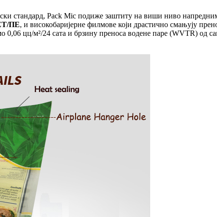
ски стандард, Pack Mic подиже заштиту на виши ниво напредни
ЕТ/ПЕ
, и високобаријерне филмове који драстично смањују прено
о 0,06 цц/м²/24 сата и брзину преноса водене паре (WVTR) од с