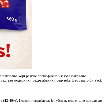
за паковање који разуме специфичне изазове паковања
е захтеве модерних прехрамбених предузећа. Ево зашто би Pack
е (42-46%). Главни непријатељ је губитак влаге, што доводи до