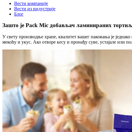
Вести компаније
Вести из индустрије
Блог
Зашто је Pack Mic добављач ламинираних тортиљ
У свету производње хране, квалитет вашег паковања је једнако
мекоћу и укус. Ако отворе кесу и пронађу суве, устајале или 