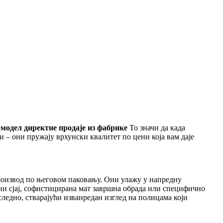
.
модел директне продаје из фабрике
То значи да када
 – они пружају врхунски квалитет по цени која вам даје
роизвод по његовом паковању. Они улажу у напредну
ајни сјај, софистицирана мат завршна обрада или специфично
едно, стварајући изванредан изглед на полицама који