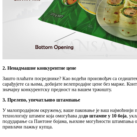
2. Ненадмашне конкурентне цене
Зашто плаћати посреднике? Као водећи произвођач са седиштем у
сарађујете са њима, добијате велепродајне цене без марже. Ко
значајну конкурентску предност на вашем тржишту.
3. Прелепо, упечатљиво штампање
У малопродајном окружењу, ваше паковање је ваш најмоћнији 
технологију штампе која омогућава до
до штампе у 10 боја
, ук
подударање са Пантоне бојама, њихове могућности штампања ос
привлачи пажњу купца.