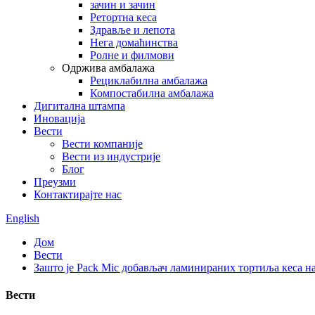
зачин и зачин
Ретортна кеса
Здравље и лепота
Нега домаћинства
Ролне и филмови
Одржива амбалажа
Рециклабилна амбалажа
Компостабилна амбалажа
Дигитална штампа
Иновација
Вести
Вести компаније
Вести из индустрије
Блог
Преузми
Контактирајте нас
English
Дом
Вести
Зашто је Pack Mic добављач ламинираних тортиља кеса на
Вести