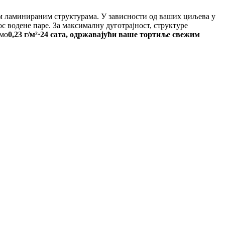
м ламинираним структурама. У зависности од ваших циљева у
с водене паре. За максималну дуготрајност, структуре
амо
0,23 г/м²·24 сата, одржавајући ваше тортиље свежим