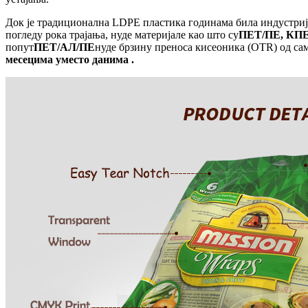
Док је традиционална LDPE пластика годинама била индустриј
погледу рока трајања, нуде материјале као што су
ПЕТ/ПЕ, КП
попут
ПЕТ/АЛ/ПЕ
нуде брзину преноса кисеоника (OTR) од сам
месецима уместо данима
.