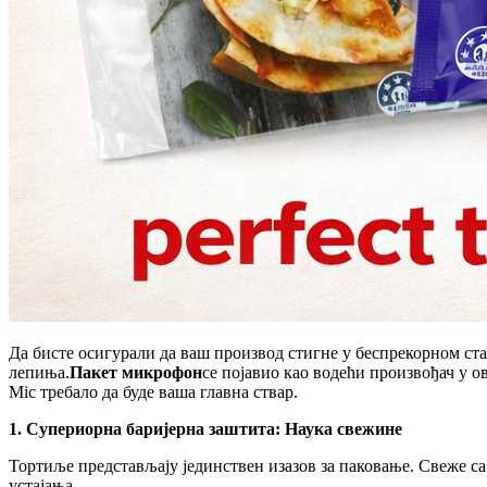
Да бисте осигурали да ваш производ стигне у беспрекорном ста
лепиња.
Пакет микрофон
се појавио као водећи произвођач у о
Mic требало да буде ваша главна ствар.
1. Супериорна баријерна заштита: Наука свежине
Тортиље представљају јединствен изазов за паковање. Свеже са 
устајања.