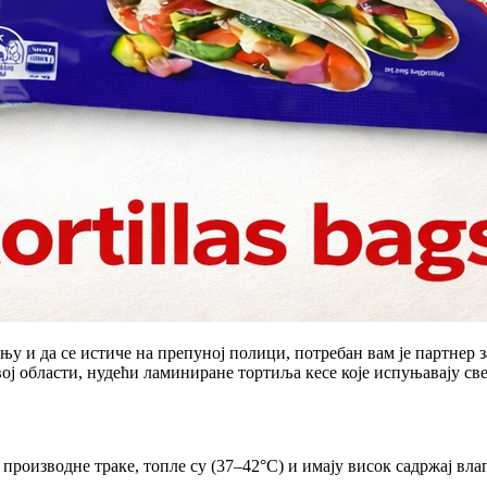
њу и да се истиче на препуној полици, потребан вам је партнер 
вој области, нудећи ламиниране тортиља кесе које испуњавају св
производне траке, топле су (37–42°C) и имају висок садржај влаг