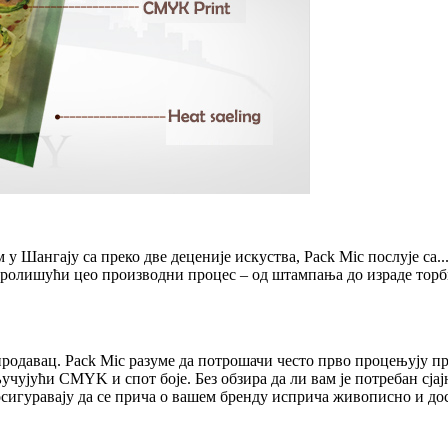
 Шангају са преко две деценије искуства, Pack Mic послује са..
нтролишући цео производни процес – од штампања до израде торби
продавац. Pack Mic разуме да потрошачи често прво процењују п
ључујући CMYK и спот боје. Без обзира да ли вам је потребан сј
игуравају да се прича о вашем бренду исприча живописно и досл