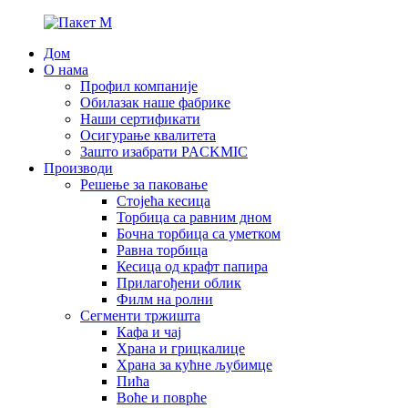
Дом
О нама
Профил компаније
Обилазак наше фабрике
Наши сертификати
Осигурање квалитета
Зашто изабрати PACKMIC
Производи
Решење за паковање
Стојећа кесица
Торбица са равним дном
Бочна торбица са уметком
Равна торбица
Кесица од крафт папира
Прилагођени облик
Филм на ролни
Сегменти тржишта
Кафа и чај
Храна и грицкалице
Храна за кућне љубимце
Пића
Воће и поврће