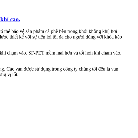
khí cao.
có thể bảo vệ sản phẩm cà phê bên trong khỏi không khí, hơi
c thiết kế với sự tiện lợi tối đa cho người dùng với khóa kéo
c khi chạm vào. SF-PET mềm mại hơn và tốt hơn khi chạm vào.
óng. Các van được sử dụng trong công ty chúng tôi đều là van
ng vị tốt.