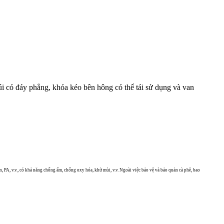
i có đáy phẳng, khóa kéo bên hông có thể tái sử dụng và van
, PA, v.v., có khả năng chống ẩm, chống oxy hóa, khử mùi, v.v. Ngoài việc bảo vệ và bảo quản cà phê, bao