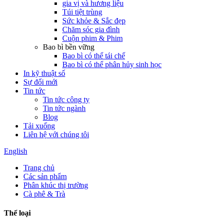
gia vị và hương liệu
Túi tiệt trùng
Sức khỏe & Sắc đẹp
Chăm sóc gia đình
Cuộn phim & Phim
Bao bì bền vững
Bao bì có thể tái chế
Bao bì có thể phân hủy sinh học
In kỹ thuật số
Sự đổi mới
Tin tức
Tin tức công ty
Tin tức ngành
Blog
Tải xuống
Liên hệ với chúng tôi
English
Trang chủ
Các sản phẩm
Phân khúc thị trường
Cà phê & Trà
Thể loại