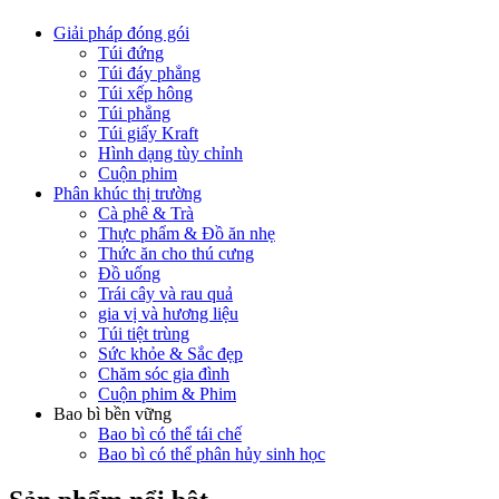
Giải pháp đóng gói
Túi đứng
Túi đáy phẳng
Túi xếp hông
Túi phẳng
Túi giấy Kraft
Hình dạng tùy chỉnh
Cuộn phim
Phân khúc thị trường
Cà phê & Trà
Thực phẩm & Đồ ăn nhẹ
Thức ăn cho thú cưng
Đồ uống
Trái cây và rau quả
gia vị và hương liệu
Túi tiệt trùng
Sức khỏe & Sắc đẹp
Chăm sóc gia đình
Cuộn phim & Phim
Bao bì bền vững
Bao bì có thể tái chế
Bao bì có thể phân hủy sinh học