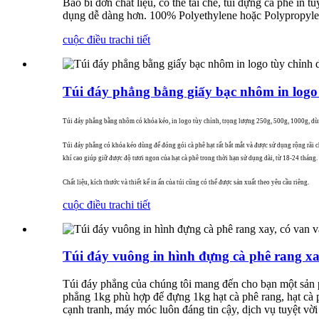
Bao bì đơn chất liệu, có thể tái chế, túi đựng cà phê in 
dụng dễ dàng hơn. 100% Polyethylene hoặc Polypropylene
cuộc điều tra
chi tiết
Túi đáy phẳng bằng giấy bạc nhôm in logo 
Túi đáy phẳng bằng nhôm có khóa kéo, in logo tùy chỉnh, trọng lượng 250g, 500g, 1000g, dùn
Túi đáy phẳng có khóa kéo dùng để đóng gói cà phê hạt rất bắt mắt và được sử dụng rộng rãi ch
khí cao giúp giữ được độ tươi ngon của hạt cà phê trong thời hạn sử dụng dài, từ 18-24 tháng
Chất liệu, kích thước và thiết kế in ấn của túi cũng có thể được sản xuất theo yêu cầu riêng.
cuộc điều tra
chi tiết
Túi đáy vuông in hình đựng cà phê rang xa
Túi đáy phẳng của chúng tôi mang đến cho bạn một sản phẩ
phẳng 1kg phù hợp để đựng 1kg hạt cà phê rang, hạt cà p
cạnh tranh, máy móc luôn đáng tin cậy, dịch vụ tuyệt vời