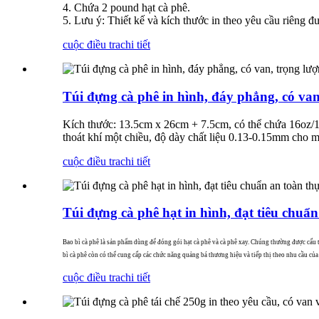
4. Chứa 2 pound hạt cà phê.
5. Lưu ý: Thiết kế và kích thước in theo yêu cầu riêng đ
cuộc điều tra
chi tiết
Túi đựng cà phê in hình, đáy phẳng, có van,
Kích thước: 13.5cm x 26cm + 7.5cm, có thể chứa 16oz/1l
thoát khí một chiều, độ dày chất liệu 0.13-0.15mm cho m
cuộc điều tra
chi tiết
Túi đựng cà phê hạt in hình, đạt tiêu chuẩ
Bao bì cà phê là sản phẩm dùng để đóng gói hạt cà phê và cà phê xay. Chúng thường được cấu tạ
bì cà phê còn có thể cung cấp các chức năng quảng bá thương hiệu và tiếp thị theo nhu cầu của
cuộc điều tra
chi tiết