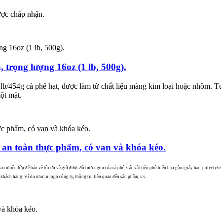
ược chấp nhận.
 trọng lượng 16oz (1 lb, 500g).
b/454g cà phê hạt, được làm từ chất liệu màng kim loại hoặc nhôm. Tú
ột mặt.
n an toàn thực phẩm, có van và khóa kéo.
o nhiều lớp để bảo vệ tối ưu và giữ được độ tươi ngon của cà phê. Các vật liệu phổ biến bao gồm giấy bạc, polyetylen
 khách hàng. Ví dụ như in logo công ty, thông tin liên quan đến sản phẩm, v.v.