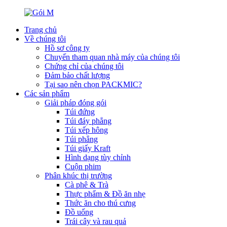
Trang chủ
Về chúng tôi
Hồ sơ công ty
Chuyến tham quan nhà máy của chúng tôi
Chứng chỉ của chúng tôi
Đảm bảo chất lượng
Tại sao nên chọn PACKMIC?
Các sản phẩm
Giải pháp đóng gói
Túi đứng
Túi đáy phẳng
Túi xếp hông
Túi phẳng
Túi giấy Kraft
Hình dạng tùy chỉnh
Cuộn phim
Phân khúc thị trường
Cà phê & Trà
Thực phẩm & Đồ ăn nhẹ
Thức ăn cho thú cưng
Đồ uống
Trái cây và rau quả