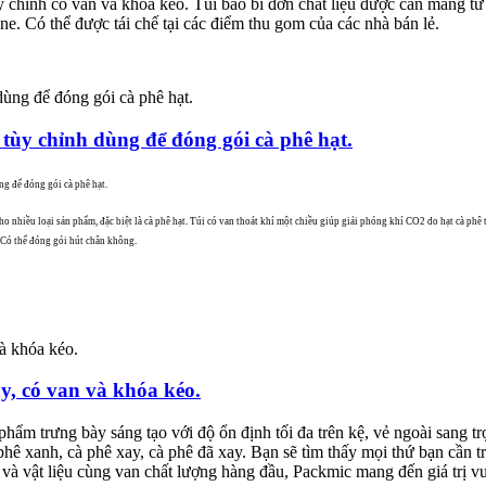
tùy chỉnh có van và khóa kéo. Túi bao bì đơn chất liệu được cán màng từ 
. Có thể được tái chế tại các điểm thu gom của các nhà bán lẻ.
tùy chỉnh dùng để đóng gói cà phê hạt.
g để đóng gói cà phê hạt.
o nhiều loại sản phẩm, đặc biệt là cà phê hạt. Túi có van thoát khí một chiều giúp giải phóng khí CO2 do hạt cà phê
. Có thể đóng gói hút chân không.
y, có van và khóa kéo.
m trưng bày sáng tạo với độ ổn định tối đa trên kệ, vẻ ngoài sang trọ
hê xanh, cà phê xay, cà phê đã xay. Bạn sẽ tìm thấy mọi thứ bạn cần t
 và vật liệu cùng van chất lượng hàng đầu, Packmic mang đến giá trị vượ