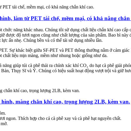
hình, làm từ PET tái chế, mềm mại, có khả năng chắn 
t chức năng khác nhau. Chúng tôi sử dụng chất liệu chắn khí cao cấp 
iữ được độ tươi ngon cũng như chất lượng của sản phẩm. Bao bì này đượ
lực ấn nhẹ. Chúng bền và có thể tái sử dụng nhiều lần.
F-PET. Sự khác biệt giữa SF-PET và PET thông thường nằm ở cảm giá
t chất liệu mịn màng, mềm như nhung hoặc giống như da.
ả năng giúp túi cà phê thải ra chính xác khí CO₂ do hạt cà phê giải ph
 Bản, Thụy Sĩ và Ý. Chúng có hiệu suất hoạt động vượt trội và giữ hươ
 hình, màng chắn khí cao, trọng lượng 2LB, kèm van.
ôm.
tươi ngon. Thích hợp cho cả cà phê xay và cà phê hạt nguyên chất.
 mở.