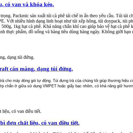
u, có van và khóa kéo.
trọng. Packmic sản xuất túi cà phê tái chế in ấn theo yêu cầu. Túi tái
 Với nhiều hình dạng linh hoạt như túi xếp hông, túi doypack, túi phẳn
500g, 1kg hạt cà phê. Khả năng chắn khí cao giúp bảo vệ hạt cà phê k
 ngành thực phẩm, đồ uống và hàng tiêu dùng hàng ngày. Không giới hạ
Kraft cán màng, dạng túi đứng.
i trà cho máy đóng gói tự động. Túi đựng trà của chúng tôi giúp thương hiệu c
. Lớp chắn ở giữa sử dụng VMPET hoặc giấy bạc nhôm, có khả năng giữ hương t
bì đơn chất liệu, có van điều tiết.