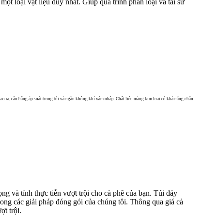
một loại vật liệu duy nhất. Giúp quá trình phân loại và tái sử
 tạo ra, cân bằng áp suất trong túi và ngăn không khí xâm nhập. Chất liệu màng kim loại có khả năng chắn
ng và tính thực tiễn vượt trội cho cà phê của bạn. Túi đáy
rong các giải pháp đóng gói của chúng tôi. Thông qua giá cả
t trội.