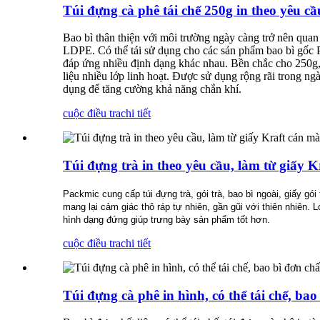
Túi đựng cà phê tái chế 250g in theo yêu cầ
Bao bì thân thiện với môi trường ngày càng trở nên quan 
LDPE. Có thể tái sử dụng cho các sản phẩm bao bì gốc PE.
đáp ứng nhiều định dạng khác nhau. Bền chắc cho 250g, 
liệu nhiều lớp linh hoạt. Được sử dụng rộng rãi trong
dụng để tăng cường khả năng chắn khí.
cuộc điều tra
chi tiết
Túi đựng trà in theo yêu cầu, làm từ giấy 
Packmic cung cấp túi đựng trà, gói trà, bao bì ngoài, giấy gó
mang lại cảm giác thô ráp tự nhiên, gần gũi với thiên nhiên
hình dạng đứng giúp trưng bày sản phẩm tốt hơn.
cuộc điều tra
chi tiết
Túi đựng cà phê in hình, có thể tái chế, bao 