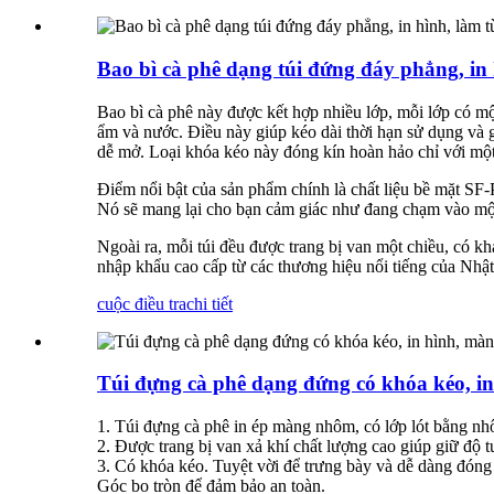
Bao bì cà phê dạng túi đứng đáy phẳng, in 
Bao bì cà phê này được kết hợp nhiều lớp, mỗi lớp có mộ
ẩm và nước. Điều này giúp kéo dài thời hạn sử dụng và g
dễ mở. Loại khóa kéo này đóng kín hoàn hảo chỉ với một 
Điểm nổi bật của sản phẩm chính là chất liệu bề mặt S
Nó sẽ mang lại cho bạn cảm giác như đang chạm vào mộ
Ngoài ra, mỗi túi đều được trang bị van một chiều, có kh
nhập khẩu cao cấp từ các thương hiệu nổi tiếng của Nhật
cuộc điều tra
chi tiết
Túi đựng cà phê dạng đứng có khóa kéo, in
1. Túi đựng cà phê in ép màng nhôm, có lớp lót bằng nh
2. Được trang bị van xả khí chất lượng cao giúp giữ độ 
3. Có khóa kéo. Tuyệt vời để trưng bày và dễ dàng đóng
Góc bo tròn để đảm bảo an toàn.