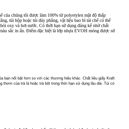
 chế của chúng tôi được làm 100% từ polyetylen mật độ thấp
g, túi hộp hoặc túi đáy phẳng, vật liệu bao bì tái chế có thể
hỏi oxy và hơi nước. Có thời hạn sử dụng đáng kể nhờ chất
n màu sắc in ấn. Điểm đặc biệt là lớp nhựa EVOH mỏng được sử
ủa bạn nổi bật hơn so với các thương hiệu khác. Chất liệu giấy Kraft
hơm của trà lá hoặc trà bột trong thời hạn sử dụng lâu dài. Túi có