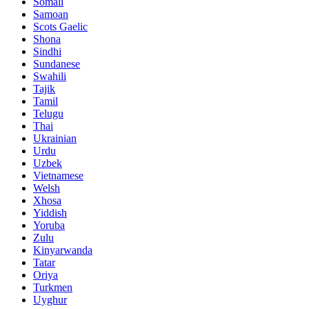
Somali
Samoan
Scots Gaelic
Shona
Sindhi
Sundanese
Swahili
Tajik
Tamil
Telugu
Thai
Ukrainian
Urdu
Uzbek
Vietnamese
Welsh
Xhosa
Yiddish
Yoruba
Zulu
Kinyarwanda
Tatar
Oriya
Turkmen
Uyghur