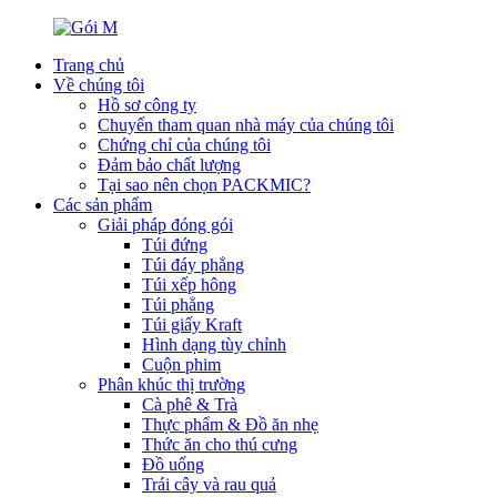
Trang chủ
Về chúng tôi
Hồ sơ công ty
Chuyến tham quan nhà máy của chúng tôi
Chứng chỉ của chúng tôi
Đảm bảo chất lượng
Tại sao nên chọn PACKMIC?
Các sản phẩm
Giải pháp đóng gói
Túi đứng
Túi đáy phẳng
Túi xếp hông
Túi phẳng
Túi giấy Kraft
Hình dạng tùy chỉnh
Cuộn phim
Phân khúc thị trường
Cà phê & Trà
Thực phẩm & Đồ ăn nhẹ
Thức ăn cho thú cưng
Đồ uống
Trái cây và rau quả