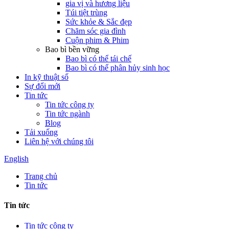
gia vị và hương liệu
Túi tiệt trùng
Sức khỏe & Sắc đẹp
Chăm sóc gia đình
Cuộn phim & Phim
Bao bì bền vững
Bao bì có thể tái chế
Bao bì có thể phân hủy sinh học
In kỹ thuật số
Sự đổi mới
Tin tức
Tin tức công ty
Tin tức ngành
Blog
Tải xuống
Liên hệ với chúng tôi
English
Trang chủ
Tin tức
Tin tức
Tin tức công ty