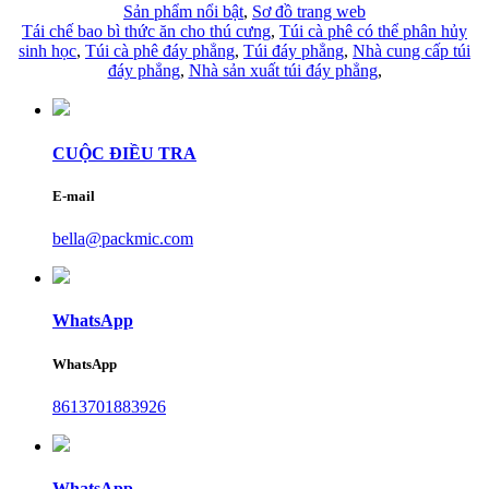
Sản phẩm nổi bật
,
Sơ đồ trang web
Tái chế bao bì thức ăn cho thú cưng
,
Túi cà phê có thể phân hủy
sinh học
,
Túi cà phê đáy phẳng
,
Túi đáy phẳng
,
Nhà cung cấp túi
đáy phẳng
,
Nhà sản xuất túi đáy phẳng
,
CUỘC ĐIỀU TRA
E-mail
bella@packmic.com
WhatsApp
WhatsApp
8613701883926
WhatsApp