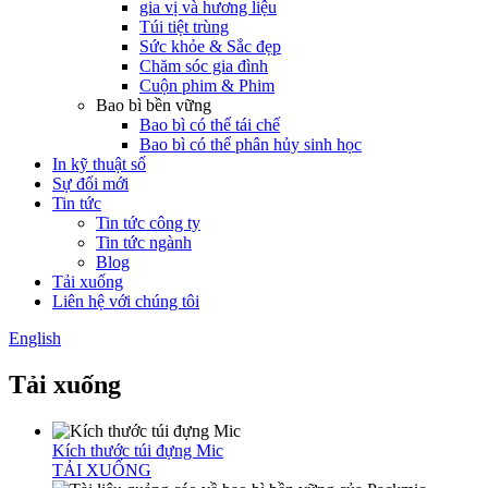
gia vị và hương liệu
Túi tiệt trùng
Sức khỏe & Sắc đẹp
Chăm sóc gia đình
Cuộn phim & Phim
Bao bì bền vững
Bao bì có thể tái chế
Bao bì có thể phân hủy sinh học
In kỹ thuật số
Sự đổi mới
Tin tức
Tin tức công ty
Tin tức ngành
Blog
Tải xuống
Liên hệ với chúng tôi
English
Tải xuống
Kích thước túi đựng Mic
TẢI XUỐNG