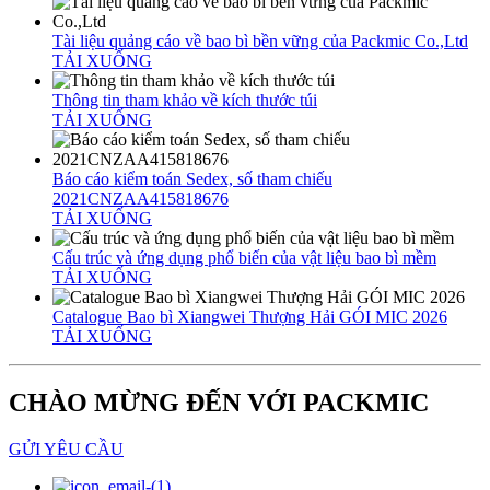
Tài liệu quảng cáo về bao bì bền vững của Packmic Co.,Ltd
TẢI XUỐNG
Thông tin tham khảo về kích thước túi
TẢI XUỐNG
Báo cáo kiểm toán Sedex, số tham chiếu
2021CNZAA415818676
TẢI XUỐNG
Cấu trúc và ứng dụng phổ biến của vật liệu bao bì mềm
TẢI XUỐNG
Catalogue Bao bì Xiangwei Thượng Hải GÓI MIC 2026
TẢI XUỐNG
CHÀO MỪNG ĐẾN VỚI PACKMIC
GỬI YÊU CẦU