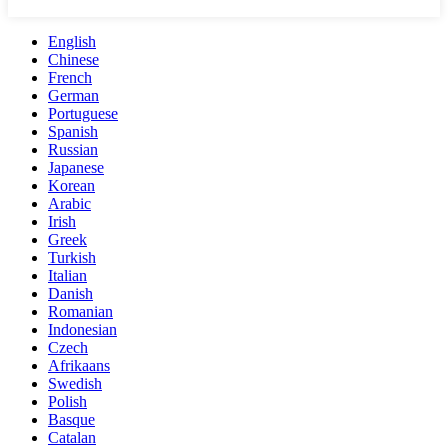
English
Chinese
French
German
Portuguese
Spanish
Russian
Japanese
Korean
Arabic
Irish
Greek
Turkish
Italian
Danish
Romanian
Indonesian
Czech
Afrikaans
Swedish
Polish
Basque
Catalan