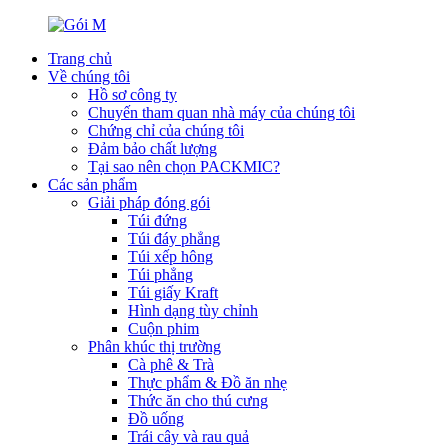
Trang chủ
Về chúng tôi
Hồ sơ công ty
Chuyến tham quan nhà máy của chúng tôi
Chứng chỉ của chúng tôi
Đảm bảo chất lượng
Tại sao nên chọn PACKMIC?
Các sản phẩm
Giải pháp đóng gói
Túi đứng
Túi đáy phẳng
Túi xếp hông
Túi phẳng
Túi giấy Kraft
Hình dạng tùy chỉnh
Cuộn phim
Phân khúc thị trường
Cà phê & Trà
Thực phẩm & Đồ ăn nhẹ
Thức ăn cho thú cưng
Đồ uống
Trái cây và rau quả