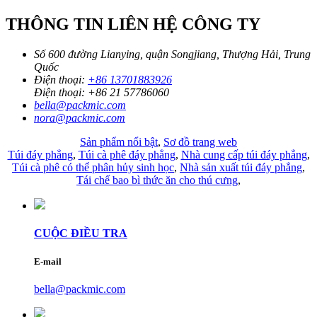
THÔNG TIN LIÊN HỆ CÔNG TY
Số 600 đường Lianying, quận Songjiang, Thượng Hải, Trung
Quốc
Điện thoại:
+86 13701883926
Điện thoại:
+86 21 57786060
bella@packmic.com
nora@packmic.com
Sản phẩm nổi bật
,
Sơ đồ trang web
Túi đáy phẳng
,
Túi cà phê đáy phẳng
,
Nhà cung cấp túi đáy phẳng
,
Túi cà phê có thể phân hủy sinh học
,
Nhà sản xuất túi đáy phẳng
,
Tái chế bao bì thức ăn cho thú cưng
,
CUỘC ĐIỀU TRA
E-mail
bella@packmic.com