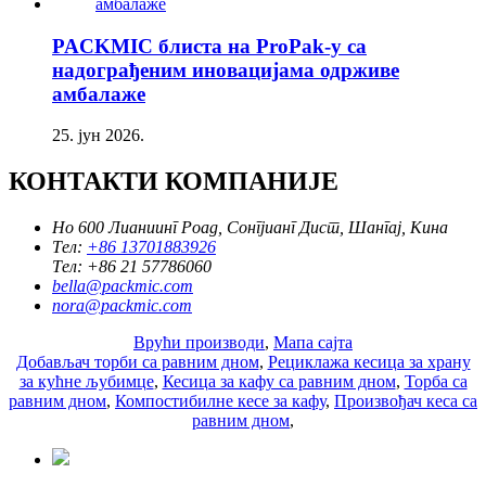
PACKMIC блиста на ProPak-у са
надограђеним иновацијама одрживе
амбалаже
25. јун 2026.
КОНТАКТИ КОМПАНИЈЕ
Но 600 Лианиинг Роад, Сонгјианг Дист, Шангај, Кина
Тел:
+86 13701883926
Тел:
+86 21 57786060
bella@packmic.com
nora@packmic.com
Врући производи
,
Мапа сајта
Добављач торби са равним дном
,
Рециклажа кесица за храну
за кућне љубимце
,
Кесица за кафу са равним дном
,
Торба са
равним дном
,
Компостибилне кесе за кафу
,
Произвођач кеса са
равним дном
,