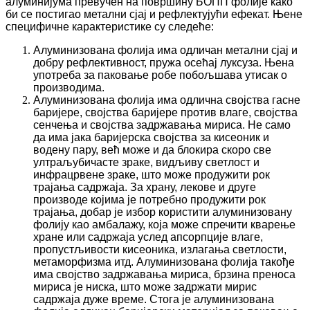
алуминијума превучен на површину БОПП фолије како
би се постигао метални сјај и рефлектујући ефекат. Њене
специфичне карактеристике су следеће:
Алуминизована фолија има одличан метални сјај и
добру рефлективност, пружа осећај луксуза. Њена
употреба за паковање робе побољшава утисак о
производима.
Алуминизована фолија има одлична својства гасне
баријере, својства баријере против влаге, својства
сенчења и својства задржавања мириса. Не само
да има јака баријерска својства за кисеоник и
водену пару, већ може и да блокира скоро све
ултраљубичасте зраке, видљиву светлост и
инфрацрвене зраке, што може продужити рок
трајања садржаја. За храну, лекове и друге
производе којима је потребно продужити рок
трајања, добар је избор користити алуминизовану
фолију као амбалажу, која може спречити кварење
хране или садржаја услед апсорпције влаге,
пропустљивости кисеоника, излагања светлости,
метаморфизма итд. Алуминизована фолија такође
има својство задржавања мириса, брзина преноса
мириса је ниска, што може задржати мирис
садржаја дуже време. Стога је алуминизована