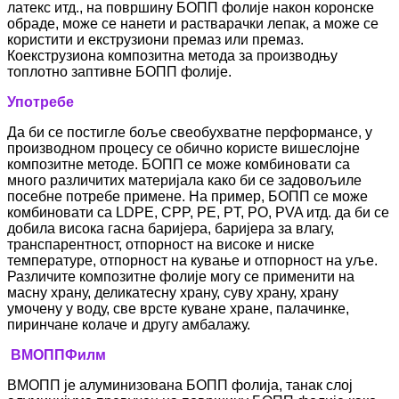
латекс итд., на површину БОПП фолије након коронске
обраде, може се нанети и растварачки лепак, а може се
користити и екструзиони премаз или премаз.
Коекструзиона композитна метода за производњу
топлотно заптивне БОПП фолије.
Употребе
Да би се постигле боље свеобухватне перформансе, у
производном процесу се обично користе вишеслојне
композитне методе. БОПП се може комбиновати са
много различитих материјала како би се задовољиле
посебне потребе примене. На пример, БОПП се може
комбиновати са LDPE, CPP, PE, PT, PO, PVA итд. да би се
добила висока гасна баријера, баријера за влагу,
транспарентност, отпорност на високе и ниске
температуре, отпорност на кување и отпорност на уље.
Различите композитне фолије могу се применити на
масну храну, деликатесну храну, суву храну, храну
умочену у воду, све врсте куване хране, палачинке,
пиринчане колаче и другу амбалажу.
ВМОПП
Филм
ВМОПП је алуминизована БОПП фолија, танак слој