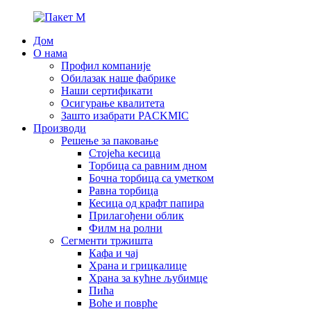
Дом
О нама
Профил компаније
Обилазак наше фабрике
Наши сертификати
Осигурање квалитета
Зашто изабрати PACKMIC
Производи
Решење за паковање
Стојећа кесица
Торбица са равним дном
Бочна торбица са уметком
Равна торбица
Кесица од крафт папира
Прилагођени облик
Филм на ролни
Сегменти тржишта
Кафа и чај
Храна и грицкалице
Храна за кућне љубимце
Пића
Воће и поврће