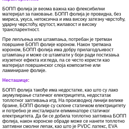
БОПП фолија је веома важна као флексибилни
материјал за паковање. БОПП фолија је провидна, без
мириса, укуса, нетоксична и има високу затезну чврстоћу,
ударну чврстоћу, крутост, жилавост и високу
транспарентност.
Пре лепљења или штампања, потребан је третман
површине БОПП фолије короном. Након третмана
короном, БОПП фолија има добру прилагодљивост
штампању и може се штампати у боји ради постизања
изузетног ефекта изгледа, па се често користи као
материјал површинског слоја композитне или
ламиниране фолије.
Несташице
:
БОПП фолија такође има недостатке, као што су лако
акумулирање статичког електрицитета, недостатак
топлотног заптивања итд. На производној линији велике
брзине, БОПП фолије су склоне статичком електрицитету
и потребно је инсталирати елиминаторе статичког
електрицитета. Да би се добила топлотно заптивна БОПП
фолија, након коронске обраде може се нанети топлотно
заптивни смолни лепак, као што је PVDC латекс, EVA