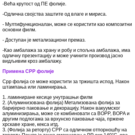
-Већа крутост од ПЕ фолије.
-Одлична својства заштите од влаге и мириса.
- Мултифункционалан, може се користити као композитни
основни филм.
- Доступан је метализациони премаз.
-Као амбалажа за храну и робу и спољна амбалажа, има
одличну презентацију и може учинити производ јасно
видљивим кроз амбалажу.
Примена CPP фолије
Cpp фолија се може користити за тржишта испод. Након
штампања или ламинирања.
1. ламиниране кесице унутрашњи филм
2. (Алуминизована фолија) Метализована фолија за
баријерно паковање и декорацију. Након вакуумског
алуминизирања, може се комбиновати са BOPP, BOPA и
другим подлогама за врхунско паковање чаја, пржене
хрскаве хране, кекса итд.
3. (Фолија за реторту) CPP са одличном отпорношћу на