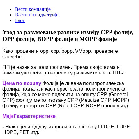
Вести компаније
Вести из индустрије
Блог
Увод за разумевање разлике између CPP фолије,
OPP фолије, BOPP фолије и MOPP фолије
Како проценити opp, cpp, bopp, VMopp, проверите
следеће.
ПП је назив за полипропилен. Према својствима и
намени употребе, створене су различите врсте ПП-а.
Цена по позиву
Фолија је ливена полипропиленска
фолија, позната и као нерастезана полипропиленска
фолија, која се може поделити на општу CPP (General
CPP) фолију, метализовану CPP (Metalize CPP, MCPP)
фолију и ретортну CPP (Retort CPP, RCPP) фолију итд.
M
ајн
F
карактеристике
- Нижа цена од других фолија као што су LLDPE, LDPE,
HDPE, PET итд.