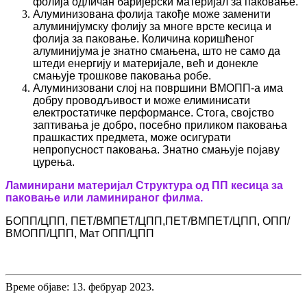
фолија одличан баријерски материјал за паковање.
Алуминизована фолија такође може заменити
алуминијумску фолију за многе врсте кесица и
фолија за паковање. Количина коришћеног
алуминијума је знатно смањена, што не само да
штеди енергију и материјале, већ и донекле
смањује трошкове паковања робе.
Алуминизовани слој на површини ВМОПП-а има
добру проводљивост и може елиминисати
електростатичке перформансе. Стога, својство
заптивања је добро, посебно приликом паковања
прашкастих предмета, може осигурати
непропусност паковања. Знатно смањује појаву
цурења.
Ламинирани материјал Структура од ПП кесица за
паковање или ламинираног филма.
БОПП/ЦПП, ПЕТ/ВМПЕТ/ЦПП,ПЕТ/ВМПЕТ/ЦПП, ОПП/
ВМОПП/ЦПП, Мат ОПП/ЦПП
Време објаве: 13. фебруар 2023.