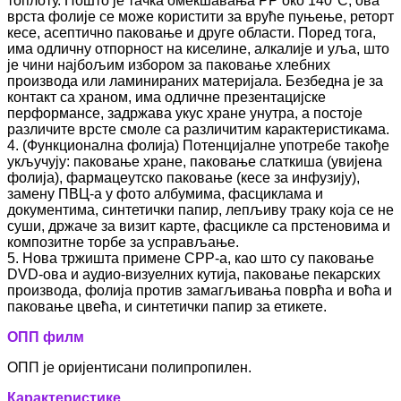
топлоту. Пошто је тачка омекшавања PP око 140°C, ова
врста фолије се може користити за вруће пуњење, реторт
кесе, асептично паковање и друге области. Поред тога,
има одличну отпорност на киселине, алкалије и уља, што
је чини најбољим избором за паковање хлебних
производа или ламинираних материјала. Безбедна је за
контакт са храном, има одличне презентацијске
перформансе, задржава укус хране унутра, а постоје
различите врсте смоле са различитим карактеристикама.
4. (Функционална фолија) Потенцијалне употребе такође
укључују: паковање хране, паковање слаткиша (увијена
фолија), фармацеутско паковање (кесе за инфузију),
замену ПВЦ-а у фото албумима, фасциклама и
документима, синтетички папир, лепљиву траку која се не
суши, држаче за визит карте, фасцикле са прстеновима и
композитне торбе за усправљање.
5. Нова тржишта примене CPP-а, као што су паковање
DVD-ова и аудио-визуелних кутија, паковање пекарских
производа, фолија против замагљивања поврћа и воћа и
паковање цвећа, и синтетички папир за етикете.
ОПП филм
ОПП је оријентисани полипропилен.
Карактеристике