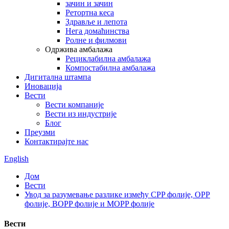
зачин и зачин
Ретортна кеса
Здравље и лепота
Нега домаћинства
Ролне и филмови
Одржива амбалажа
Рециклабилна амбалажа
Компостабилна амбалажа
Дигитална штампа
Иновација
Вести
Вести компаније
Вести из индустрије
Блог
Преузми
Контактирајте нас
English
Дом
Вести
Увод за разумевање разлике између CPP фолије, OPP
фолије, BOPP фолије и MOPP фолије
Вести