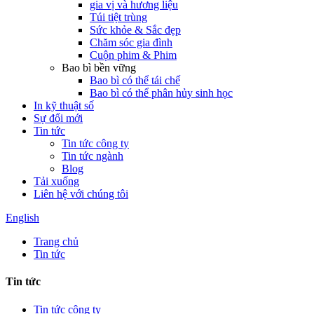
gia vị và hương liệu
Túi tiệt trùng
Sức khỏe & Sắc đẹp
Chăm sóc gia đình
Cuộn phim & Phim
Bao bì bền vững
Bao bì có thể tái chế
Bao bì có thể phân hủy sinh học
In kỹ thuật số
Sự đổi mới
Tin tức
Tin tức công ty
Tin tức ngành
Blog
Tải xuống
Liên hệ với chúng tôi
English
Trang chủ
Tin tức
Tin tức
Tin tức công ty