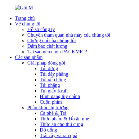
Trang chủ
Về chúng tôi
Hồ sơ công ty
Chuyến tham quan nhà máy của chúng tôi
Chứng chỉ của chúng tôi
Đảm bảo chất lượng
Tại sao nên chọn PACKMIC?
Các sản phẩm
Giải pháp đóng gói
Túi đứng
Túi đáy phẳng
Túi xếp hông
Túi phẳng
Túi giấy Kraft
Hình dạng tùy chỉnh
Cuộn phim
Phân khúc thị trường
Cà phê & Trà
Thực phẩm & Đồ ăn nhẹ
Thức ăn cho thú cưng
Đồ uống
Trái cây và rau quả