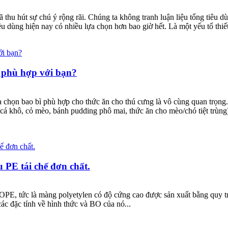
 thu hút sự chú ý rộng rãi. Chúng ta không tranh luận liệu tổng tiêu 
iêu dùng hiện nay có nhiều lựa chọn hơn bao giờ hết. Là một yếu tố thiết
 phù hợp với bạn?
a chọn bao bì phù hợp cho thức ăn cho thú cưng là vô cùng quan trọng
cá khô, cỏ mèo, bánh pudding phô mai, thức ăn cho mèo/chó tiệt trùng)
u PE tái chế đơn chất.
, tức là màng polyetylen có độ cứng cao được sản xuất bằng quy trì
ác đặc tính về hình thức và BO của nó...