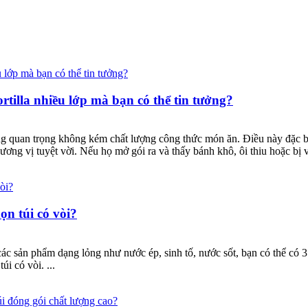
rtilla nhiều lớp mà bạn có thể tin tưởng?
ũng quan trọng không kém chất lượng công thức món ăn. Điều này đặc b
ơng vị tuyệt vời. Nếu họ mở gói ra và thấy bánh khô, ôi thiu hoặc bị v
ọn túi có vòi?
ác sản phẩm dạng lỏng như nước ép, sinh tố, nước sốt, bạn có thể có 3 l
i có vòi. ...