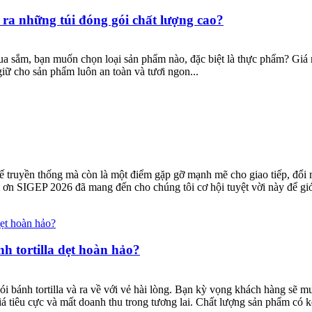
ra những túi đóng gói chất lượng cao?
ua sắm, bạn muốn chọn loại sản phẩm nào, đặc biệt là thực phẩm? Giá r
iữ cho sản phẩm luôn an toàn và tươi ngon...
ế truyền thống mà còn là một điểm gặp gỡ mạnh mẽ cho giao tiếp, đổi
ơn SIGEP 2026 đã mang đến cho chúng tôi cơ hội tuyệt vời này để giới
h tortilla dẹt hoàn hảo?
 bánh tortilla và ra về với vẻ hài lòng. Bạn kỳ vọng khách hàng sẽ 
iá tiêu cực và mất doanh thu trong tương lai. Chất lượng sản phẩm có k