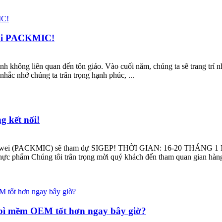
tại PACKMIC!
ình không liên quan đến tôn giáo. Vào cuối năm, chúng ta sẽ trang trí 
nhắc nhở chúng ta trân trọng hạnh phúc, ...
 kết nối!
ngwei (PACKMIC) sẽ tham dự SIGEP! THỜI GIAN: 16-20 THÁNG
 phẩm Chúng tôi trân trọng mời quý khách đến tham quan gian hàng A
o bì mềm OEM tốt hơn ngay bây giờ?