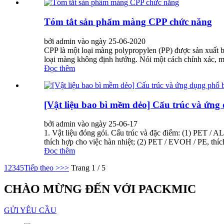
Tóm tắt sản phẩm màng CPP chức năng
bởi admin vào ngày 25-06-2020
CPP là một loại màng polypropylen (PP) được sản xuất
loại màng không định hướng. Nói một cách chính xác, m
Đọc thêm
[Vật liệu bao bì mềm dẻo] Cấu trúc và ứng
bởi admin vào ngày 25-06-17
1. Vật liệu đóng gói. Cấu trúc và đặc điểm: (1) PET / ALU
thích hợp cho việc hàn nhiệt; (2) PET / EVOH / PE, thích
Đọc thêm
1
2
3
4
5
Tiếp theo >
>>
Trang 1 / 5
CHÀO MỪNG ĐẾN VỚI PACKMIC
GỬI YÊU CẦU