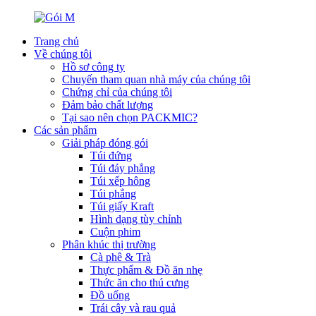
Trang chủ
Về chúng tôi
Hồ sơ công ty
Chuyến tham quan nhà máy của chúng tôi
Chứng chỉ của chúng tôi
Đảm bảo chất lượng
Tại sao nên chọn PACKMIC?
Các sản phẩm
Giải pháp đóng gói
Túi đứng
Túi đáy phẳng
Túi xếp hông
Túi phẳng
Túi giấy Kraft
Hình dạng tùy chỉnh
Cuộn phim
Phân khúc thị trường
Cà phê & Trà
Thực phẩm & Đồ ăn nhẹ
Thức ăn cho thú cưng
Đồ uống
Trái cây và rau quả