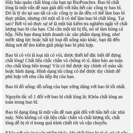
Hãy bảo quản chất lỏng của bạn tại BioPouches. Bao bì chất
lỏng là một vấn đề nan giải đối với hầu hết các công ty bao bì.
Đó là lý do tại sao tất cả các công ty in ấn đều có thể làm bao bì
thực phẩm, nhưng chỉ một số ít có thể làm bao bì chất lỏng. Tại
sao? Bởi vì nó thực sự sẽ là một bài kiểm tra nghiêm ngặt về chất
lượng bao bì của bạn. Chỉ cần một túi bị lỗi, nó sẽ làm hỏng cả
hộp. Nếu bạn đang kinh doanh các sản phẩm dạng lỏng, như
nước tăng lực hoặc bất kỳ loại đồ uống nào khác, bạn đã đến
đúng nơi để tìm kiếm giải pháp bao bì phù hợp.
Bao bì có vòi là loại túi có vòi, được thiết kế đặc biệt để đựng
chất lỏng! Chất liệu chắc chắn và chống rò rỉ, đảm bảo an toàn
cho chất lỏng bên trong! Vòi có thể được tùy chỉnh về màu sắc
hoặc hình dạng. Hình dạng túi cũng có thể được tùy chỉnh để
phù hợp với nhu cầu tiếp thị của bạn.
Bao bì đồ uống: đồ uống của bạn xứng đáng với bao bì tốt nhất.
Nguyên tắc số 1 đối với bao bì chất lỏng là: Khóa chất lỏng an
toàn trong bao bì.
Bao bì dạng lỏng là một vấn đề nan giải đối với hầu hết các nhà
máy. Nếu không có vật liệu chắc chắn và chất lượng tốt, chất
lỏng dễ bị rò rỉ trong quá trình chiết rót và vận chuyển.
Khác với các loại sản phẩm khác, khi chất lỏng bị rò rỉ, nó sẽ gây