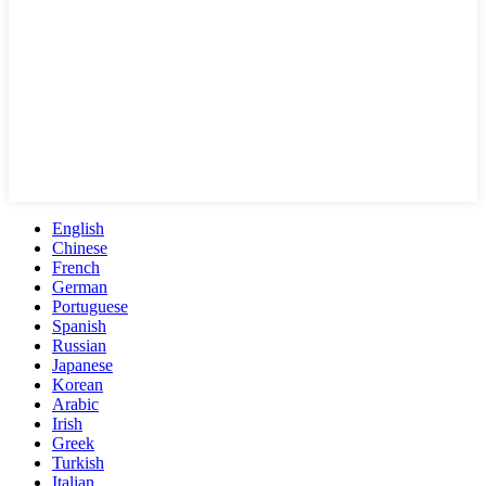
English
Chinese
French
German
Portuguese
Spanish
Russian
Japanese
Korean
Arabic
Irish
Greek
Turkish
Italian