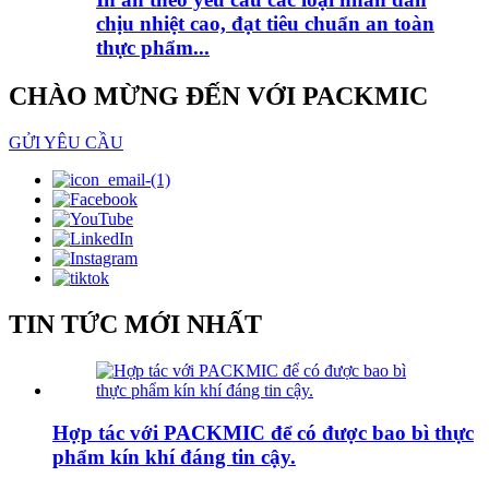
chịu nhiệt cao, đạt tiêu chuẩn an toàn
thực phẩm...
CHÀO MỪNG ĐẾN VỚI PACKMIC
GỬI YÊU CẦU
TIN TỨC MỚI NHẤT
Hợp tác với PACKMIC để có được bao bì thực
phẩm kín khí đáng tin cậy.