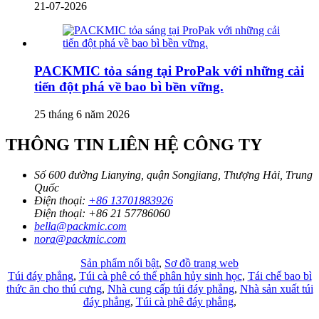
21-07-2026
PACKMIC tỏa sáng tại ProPak với những cải
tiến đột phá về bao bì bền vững.
25 tháng 6 năm 2026
THÔNG TIN LIÊN HỆ CÔNG TY
Số 600 đường Lianying, quận Songjiang, Thượng Hải, Trung
Quốc
Điện thoại:
+86 13701883926
Điện thoại:
+86 21 57786060
bella@packmic.com
nora@packmic.com
Sản phẩm nổi bật
,
Sơ đồ trang web
Túi đáy phẳng
,
Túi cà phê có thể phân hủy sinh học
,
Tái chế bao bì
thức ăn cho thú cưng
,
Nhà cung cấp túi đáy phẳng
,
Nhà sản xuất túi
đáy phẳng
,
Túi cà phê đáy phẳng
,