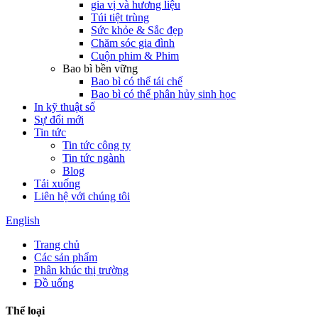
gia vị và hương liệu
Túi tiệt trùng
Sức khỏe & Sắc đẹp
Chăm sóc gia đình
Cuộn phim & Phim
Bao bì bền vững
Bao bì có thể tái chế
Bao bì có thể phân hủy sinh học
In kỹ thuật số
Sự đổi mới
Tin tức
Tin tức công ty
Tin tức ngành
Blog
Tải xuống
Liên hệ với chúng tôi
English
Trang chủ
Các sản phẩm
Phân khúc thị trường
Đồ uống
Thể loại