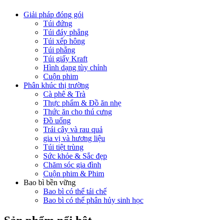
Giải pháp đóng gói
Túi đứng
Túi đáy phẳng
Túi xếp hông
Túi phẳng
Túi giấy Kraft
Hình dạng tùy chỉnh
Cuộn phim
Phân khúc thị trường
Cà phê & Trà
Thực phẩm & Đồ ăn nhẹ
Thức ăn cho thú cưng
Đồ uống
Trái cây và rau quả
gia vị và hương liệu
Túi tiệt trùng
Sức khỏe & Sắc đẹp
Chăm sóc gia đình
Cuộn phim & Phim
Bao bì bền vững
Bao bì có thể tái chế
Bao bì có thể phân hủy sinh học