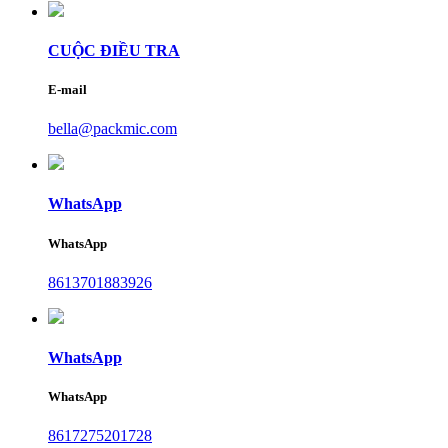
CUỘC ĐIỀU TRA
E-mail
bella@packmic.com
WhatsApp
WhatsApp
8613701883926
WhatsApp
WhatsApp
8617275201728