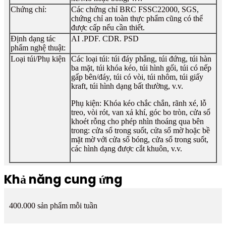
Chứng chỉ:
Các chứng chỉ BRC FSSC22000, SGS,
chứng chỉ an toàn thực phẩm cũng có thể
được cấp nếu cần thiết.
Định dạng tác
AI .PDF. CDR. PSD
phẩm nghệ thuật:
Loại túi/Phụ kiện
Các loại túi: túi đáy phẳng, túi đứng, túi hàn
ba mặt, túi khóa kéo, túi hình gối, túi có nếp
gấp bên/đáy, túi có vòi, túi nhôm, túi giấy
kraft, túi hình dạng bất thường, v.v.
Phụ kiện: Khóa kéo chắc chắn, rãnh xé, lỗ
treo, vòi rót, van xả khí, góc bo tròn, cửa sổ
khoét rỗng cho phép nhìn thoáng qua bên
trong: cửa sổ trong suốt, cửa sổ mờ hoặc bề
mặt mờ với cửa sổ bóng, cửa sổ trong suốt,
các hình dạng được cắt khuôn, v.v.
Khả năng cung ứng
400.000 sản phẩm mỗi tuần