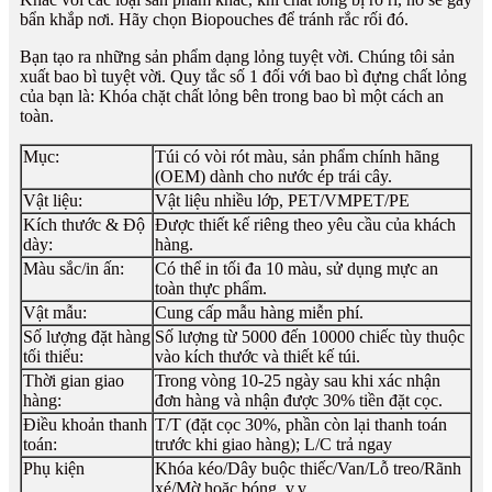
bẩn khắp nơi. Hãy chọn Biopouches để tránh rắc rối đó.
Bạn tạo ra những sản phẩm dạng lỏng tuyệt vời. Chúng tôi sản
xuất bao bì tuyệt vời. Quy tắc số 1 đối với bao bì đựng chất lỏng
của bạn là: Khóa chặt chất lỏng bên trong bao bì một cách an
toàn.
Mục:
Túi có vòi rót màu, sản phẩm chính hãng
(OEM) dành cho nước ép trái cây.
Vật liệu:
Vật liệu nhiều lớp, PET/VMPET/PE
Kích thước & Độ
Được thiết kế riêng theo yêu cầu của khách
dày:
hàng.
Màu sắc/in ấn:
Có thể in tối đa 10 màu, sử dụng mực an
toàn thực phẩm.
Vật mẫu:
Cung cấp mẫu hàng miễn phí.
Số lượng đặt hàng
Số lượng từ 5000 đến 10000 chiếc tùy thuộc
tối thiểu:
vào kích thước và thiết kế túi.
Thời gian giao
Trong vòng 10-25 ngày sau khi xác nhận
hàng:
đơn hàng và nhận được 30% tiền đặt cọc.
Điều khoản thanh
T/T (đặt cọc 30%, phần còn lại thanh toán
toán:
trước khi giao hàng); L/C trả ngay
Phụ kiện
Khóa kéo/Dây buộc thiếc/Van/Lỗ treo/Rãnh
xé/Mờ hoặc bóng, v.v.