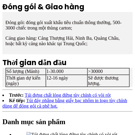
Đóng gói & Giao hàng
Đóng gói: đóng gói xuất khẩu tiêu chuẩn thông thường, 500-
3000 chiếc trong một thùng carton;
Cảng giao hàng: Cảng Thượng Hải, Ninh Ba, Quảng Châu,
hoặc bất kỳ cảng nào khác tại Trung Quốc;
Thời gian dẫn đầu
Số lượng (Mảnh)
1-30.000
>30000
Thời gian dự kiến ​​
12-16 ngày
Sẽ được thương
(ngày)
lượng.
Trước:
Túi đựng chất lỏng đứng tùy chỉnh có vòi rót
Kế tiếp:
Túi đáy phẳng bằng giấy bạc nhôm in logo tùy chỉnh
dùng để đóng gói cà phê hạt.
Danh mục sản phẩm