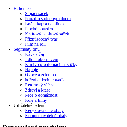
Balicí řešení
Stojací sáček
Pouzdro s plochým dnem
Boční kapsa na klínek
Ploché pouzdro
Kraftový papírový sáček
Přizpůsobený tvar
Film na roli
Segmenty trhu
Káva a čaj
Jídlo a občerstvení
Krmivo pro domácí mazlíčky
Nápoje
Ovoce a zelenina
koření a dochucovadla
Retortový sáček
Zdraví a krása
Péče o domácnost
Role a filmy
Udržitelné balení
Recyklovatelné obaly
Kompostovatelné obaly