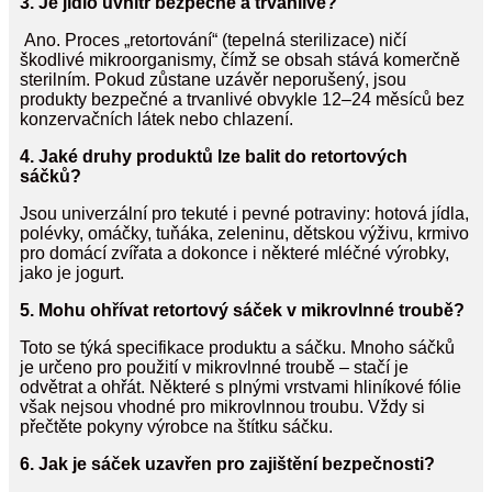
3. Je jídlo uvnitř bezpečné a trvanlivé?
Ano. Proces „retortování“ (tepelná sterilizace) ničí
škodlivé mikroorganismy, čímž se obsah stává komerčně
sterilním. Pokud zůstane uzávěr neporušený, jsou
produkty bezpečné a trvanlivé obvykle 12–24 měsíců bez
konzervačních látek nebo chlazení.
4. Jaké druhy produktů lze balit do retortových
sáčků?
Jsou univerzální pro tekuté i pevné potraviny: hotová jídla,
polévky, omáčky, tuňáka, zeleninu, dětskou výživu, krmivo
pro domácí zvířata a dokonce i některé mléčné výrobky,
jako je jogurt.
5. Mohu ohřívat retortový sáček v mikrovlnné troubě?
Toto se týká specifikace produktu a sáčku. Mnoho sáčků
je určeno pro použití v mikrovlnné troubě – stačí je
odvětrat a ohřát. Některé s plnými vrstvami hliníkové fólie
však nejsou vhodné pro mikrovlnnou troubu. Vždy si
přečtěte pokyny výrobce na štítku sáčku.
6. Jak je sáček uzavřen pro zajištění bezpečnosti?