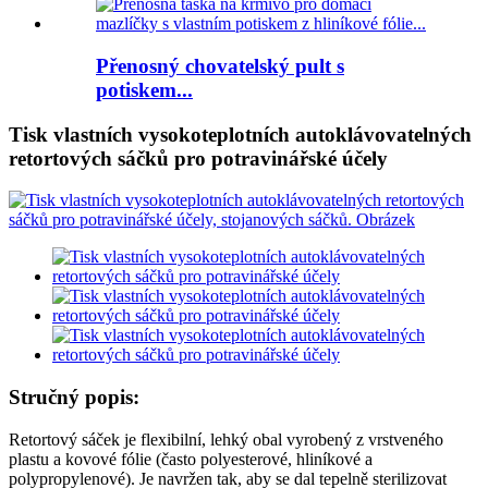
Přenosný chovatelský pult s
potiskem...
Tisk vlastních vysokoteplotních autoklávovatelných
retortových sáčků pro potravinářské účely
Stručný popis:
Retortový sáček je flexibilní, lehký obal vyrobený z vrstveného
plastu a kovové fólie (často polyesterové, hliníkové a
polypropylenové). Je navržen tak, aby se dal tepelně sterilizovat