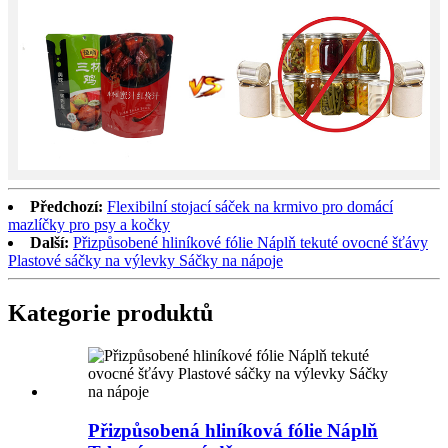
Předchozí:
Flexibilní stojací sáček na krmivo pro domácí
mazlíčky pro psy a kočky
Další:
Přizpůsobené hliníkové fólie Náplň tekuté ovocné šťávy
Plastové sáčky na výlevky Sáčky na nápoje
Kategorie produktů
Přizpůsobená hliníková fólie Náplň