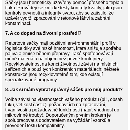
Sáčky jsou hermeticky uzavřeny pomocí přesného tepla a
tlaku. Provádějí se kritické testy kontroly kvality, jako jsou
kontroly pevnosti a integrity svaru, aby se zajistilo, že
uzávěr vydrží zpracování v retortové láhvi a zabrání
kontaminaci.
7. A co dopad na životní prostředí?
Retortové sáčky mají pozitivní environmentální profil v
logistice díky své nízké hmotnosti, která snižuje spotřebu
paliva a emise během přepravy. Také spotřebovávají
méně materiálu na objem než pevné kontejnery.
Recyklovatelnost na konci životnosti závisí na místních
zařízeních a použitých konkrétních materiálech; některé
konstrukce jsou recyklovatelné tam, kde existují
specializované programy.
8. Jak si mám vybrat správný sáček pro můj produkt?
Volba závisí na vlastnostech vašeho produktu (pH, obsah
tuku, velikost částic), požadavcích na zpracování,
trvanlivosti a požadované funkčnosti (např. vhodnost do
mikrovlnné trouby). Doporučeným prvním krokem je
spolupracovat s dodavatelem na vyžádání vzorků a
provedení testů kompatibility.