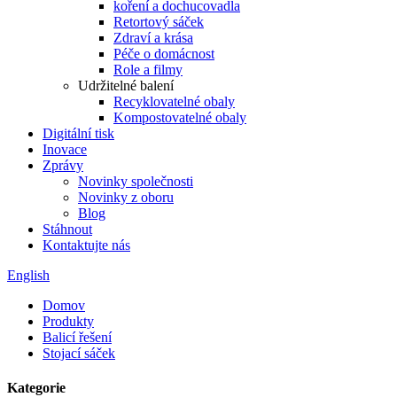
koření a dochucovadla
Retortový sáček
Zdraví a krása
Péče o domácnost
Role a filmy
Udržitelné balení
Recyklovatelné obaly
Kompostovatelné obaly
Digitální tisk
Inovace
Zprávy
Novinky společnosti
Novinky z oboru
Blog
Stáhnout
Kontaktujte nás
English
Domov
Produkty
Balicí řešení
Stojací sáček
Kategorie