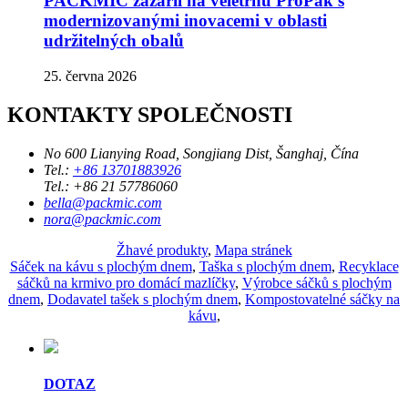
PACKMIC zazářil na veletrhu ProPak s
modernizovanými inovacemi v oblasti
udržitelných obalů
25. června 2026
KONTAKTY SPOLEČNOSTI
No 600 Lianying Road, Songjiang Dist, Šanghaj, Čína
Tel.:
+86 13701883926
Tel.:
+86 21 57786060
bella@packmic.com
nora@packmic.com
Žhavé produkty
,
Mapa stránek
Sáček na kávu s plochým dnem
,
Taška s plochým dnem
,
Recyklace
sáčků na krmivo pro domácí mazlíčky
,
Výrobce sáčků s plochým
dnem
,
Dodavatel tašek s plochým dnem
,
Kompostovatelné sáčky na
kávu
,
DOTAZ