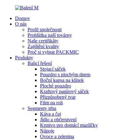
Domov
O nás
Profil společnosti
Prohlídka naší továrny
Naše certifikáty
Zajištění kvality
Proč si vybrat PACKMIC
Produkty
Balicí řešení
Stojací sáček
Pouzdro s plochým dnem
Boční kapsa na klínek
Ploché pouzdro
Kraftový papírový sáček
Přizpůsobený tvar
Film na roli
Segmenty trhu
Káva a čaj
Jídlo a občerstvení
Krmivo pro domácí mazlíčky
Nápoje
Ovoce a zelenina