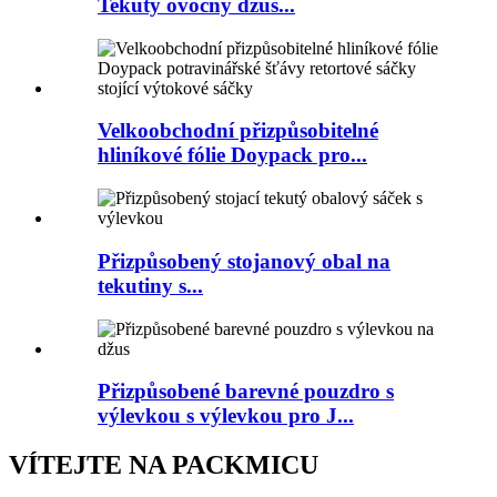
Tekutý ovocný džus...
Velkoobchodní přizpůsobitelné
hliníkové fólie Doypack pro...
Přizpůsobený stojanový obal na
tekutiny s...
Přizpůsobené barevné pouzdro s
výlevkou s výlevkou pro J...
VÍTEJTE NA PACKMICU