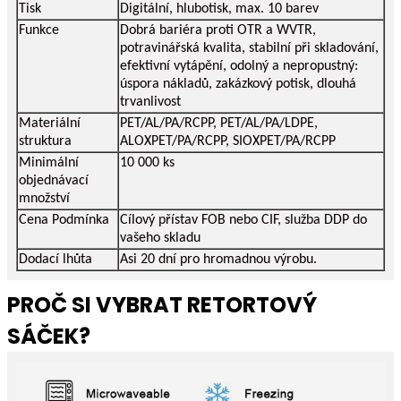
Tisk
Digitální, hlubotisk, max. 10 barev
Funkce
Dobrá bariéra proti OTR a WVTR,
potravinářská kvalita, stabilní při skladování,
efektivní vytápění, odolný a nepropustný:
úspora nákladů, zakázkový potisk, dlouhá
trvanlivost
Materiální
PET/AL/PA/RCPP, PET/AL/PA/LDPE,
struktura
ALOXPET/PA/RCPP, SIOXPET/PA/RCPP
Minimální
10 000 ks
objednávací
množství
Cena Podmínka
Cílový přístav FOB nebo CIF, služba DDP do
vašeho skladu
Dodací lhůta
Asi 20 dní pro hromadnou výrobu.
PROČ SI VYBRAT RETORTOVÝ
SÁČEK?