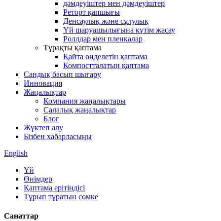
дәмдеуіштер мен дәмдеуіштер
Реторт қапшығы
Денсаулық және сұлулық
Үй шаруашылығына күтім жасау
Роллдар мен пленкалар
Тұрақты қаптама
Қайта өңделетін қаптама
Компостталатын қаптама
Сандық басып шығару
Инновация
Жаңалықтар
Компания жаңалықтары
Салалық жаңалықтар
Блог
Жүктеп алу
Бізбен хабарласыңы
English
Үй
Өнімдер
Қаптама ерітіндісі
Тұрып тұратын сөмке
Санаттар