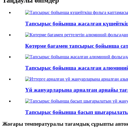
Таңдаулы өнімдер
Тапсырыс бойынша жасалған күшейткіш
Көтерме бағамен тапсырыс бойынша сат
Тапсырыс бойынша жасалған алюминий 
Үй жануарларына арналған арнайы таға
Тапсырыс бойынша басып шығарылатын 
Жоғары температуралы тағамдық сұрыпты автокл