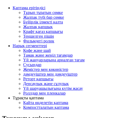
Қаптама ерітіндісі
Тұрып тұратын сөмке
Жалпақ түбі бар сөмке
Бүйірлік ілмекті қалта
Жалпақ қапшық
Крафт қағаз қапшығы
Теңшелген пішін
Фильмдегі ролик
Нарық сегменттері
Кофе және шай
Тамақ және жеңіл тағамдар
Үй жануарларына арналған тағам
Сусындар
Жемістер мен көкөністер
дәмдеуіштер мен дәмдеуіштер
Реторт қапшығы
Денсаулық және сұлулық
Үй шаруашылығына күтім жасау
Роллдар мен пленкалар
Тұрақты қаптама
Қайта өңделетін қаптама
Компостталатын қаптама