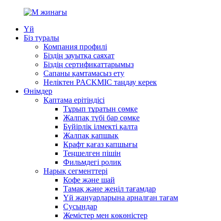
Үй
Біз туралы
Компания профилі
Біздің зауытқа саяхат
Біздің сертификаттарымыз
Сапаны қамтамасыз ету
Неліктен PACKMIC таңдау керек
Өнімдер
Қаптама ерітіндісі
Тұрып тұратын сөмке
Жалпақ түбі бар сөмке
Бүйірлік ілмекті қалта
Жалпақ қапшық
Крафт қағаз қапшығы
Теңшелген пішін
Фильмдегі ролик
Нарық сегменттері
Кофе және шай
Тамақ және жеңіл тағамдар
Үй жануарларына арналған тағам
Сусындар
Жемістер мен көкөністер