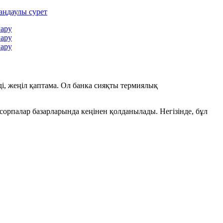
і, жеңіл қаптама. Ол банка сияқты термиялық
 сорпалар базарларында кеңінен қолданылады. Негізінде, бұл