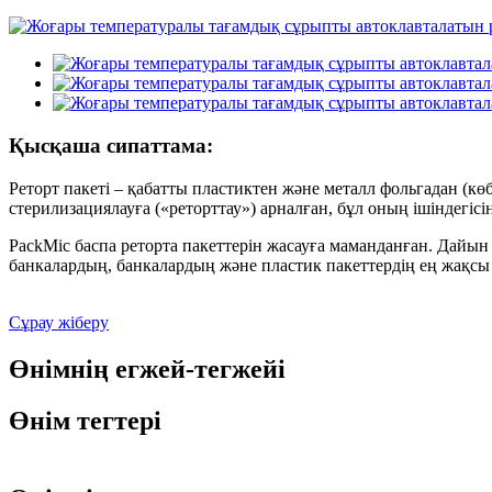
Қысқаша сипаттама:
Реторт пакеті – қабатты пластиктен және металл фольгадан (к
стерилизациялауға («реторттау») арналған, бұл оның ішіндегісі
PackMic баспа реторта пакеттерін жасауға маманданған. Дайын 
банкалардың, банкалардың және пластик пакеттердің ең жақсы қ
Сұрау жіберу
Өнімнің егжей-тегжейі
Өнім тегтері