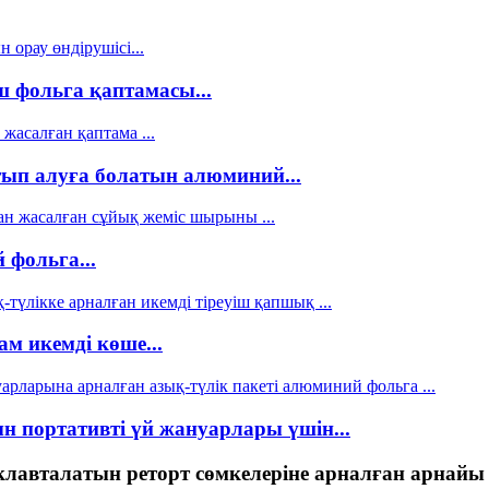
 фольга қаптамасы...
ып алуға болатын алюминий...
фольга...
м икемді көше...
портативті үй жануарлары үшін...
авталатын реторт сөмкелеріне арналған арнайы