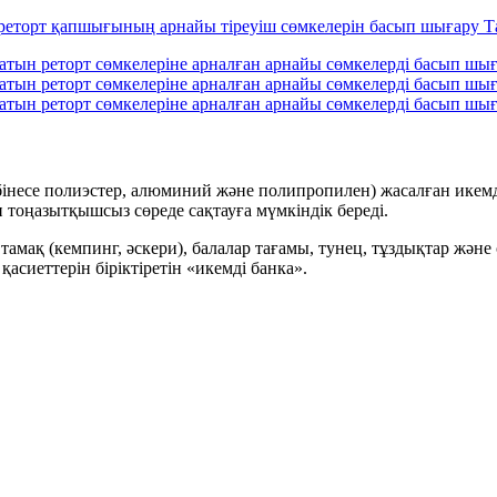
өбінесе полиэстер, алюминий және полипропилен) жасалған икемд
н тоңазытқышсыз сөреде сақтауға мүмкіндік береді.
тамақ (кемпинг, әскери), балалар тағамы, тунец, тұздықтар және
асиеттерін біріктіретін «икемді банка».