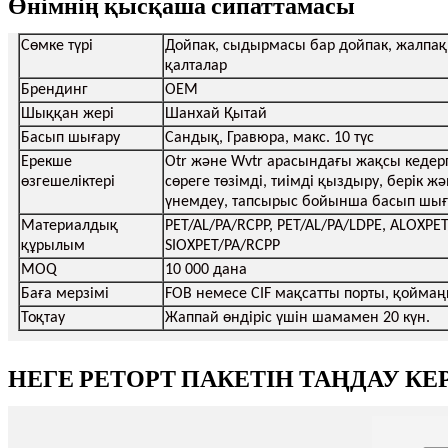
Өнімнің қысқаша сипаттамасы
Сөмке түрі
Дойпак, сыдырмасы бар дойпак, жалпақ 
қалталар
Брендинг
OEM
Шыққан жері
Шанхай Қытай
Басып шығару
Сандық, Гравюра, макс. 10 түс
Ерекше
Otr және Wvtr арасындағы жақсы кедерг
өзгешеліктері
сөреге төзімді, тиімді қыздыру, берік жә
үнемдеу, тапсырыс бойынша басып шығар
Материалдық
PET/AL/PA/RCPP, PET/AL/PA/LDPE, ALOXPET
құрылым
SIOXPET/PA/RCPP
MOQ
10 000 дана
Баға мерзімі
FOB немесе CIF мақсатты порты, қоймаң
Тоқтау
Жаппай өндіріс үшін шамамен 20 күн.
НЕГЕ РЕТОРТ ПАКЕТІН ТАҢДАУ КЕ