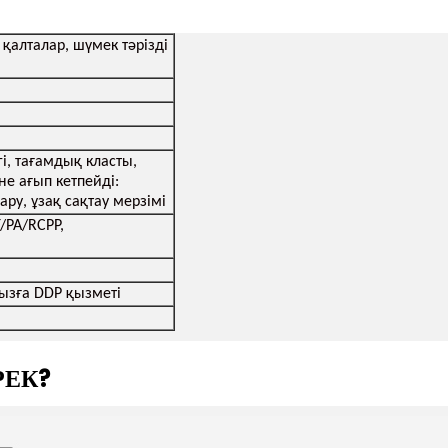
қалталар, шүмек тәрізді
і, тағамдық класты,
не ағып кетпейді:
у, ұзақ сақтау мерзімі
/PA/RCPP,
ызға DDP қызметі
РЕК?