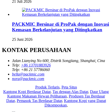
21 Juli 2026
PACKMIC Bersinar di ProPak dengan Inovasi
Kemasan Berkelanjutan yang Ditingkatkan
25 Juni 2026
KONTAK PERUSAHAAN
Jalan Lianying No 600, Distrik Songjiang, Shanghai, Cina
Telp:
+86 13701883926
Telp:
+86 21 57786060
bella@packmic.com
nora@packmic.com
Produk Terlaris
,
Peta Situs
Kantong Kopi Berdasar Datar
,
Tas dengan Alas Datar
,
Daur Ulang
Kantong Makanan Hewan Peliharaan
,
Produsen Tas Berdasar
Datar
,
Pemasok Tas Berdasar Datar
,
Kantong Kopi yang Dapat
Dikomposkan
,