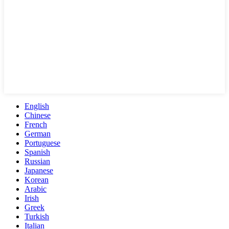
English
Chinese
French
German
Portuguese
Spanish
Russian
Japanese
Korean
Arabic
Irish
Greek
Turkish
Italian