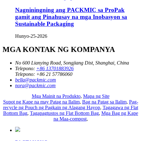
Nagniningning ang PACKMIC sa ProPak
gamit ang Pinahusay na mga Inobasyon sa
Sustainable Packaging
Hunyo-25-2026
MGA KONTAK NG KOMPANYA
No 600 Lianying Road, Songjiang Dist, Shanghai, China
Telepono:
+86 13701883926
Telepono:
+86 21 57786060
bella@packmic.com
nora@packmic.com
Mga Mainit na Produkto
,
Mapa ng Site
Supot ng Kape na may Patag na Ilalim
,
Bag na Patag sa Ilalim
,
Pag-
recycle ng Pouch ng Pagkain ng Alagang Hayop
,
Tagagawa ng Flat
Bottom Bag
,
Tagapagtustos ng Flat Bottom Bag
,
Mga Bag ng Kape
na Maa-compost
,