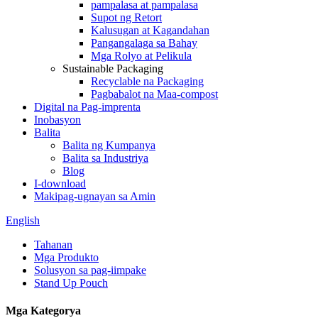
pampalasa at pampalasa
Supot ng Retort
Kalusugan at Kagandahan
Pangangalaga sa Bahay
Mga Rolyo at Pelikula
Sustainable Packaging
Recyclable na Packaging
Pagbabalot na Maa-compost
Digital na Pag-imprenta
Inobasyon
Balita
Balita ng Kumpanya
Balita sa Industriya
Blog
I-download
Makipag-ugnayan sa Amin
English
Tahanan
Mga Produkto
Solusyon sa pag-iimpake
Stand Up Pouch
Mga Kategorya