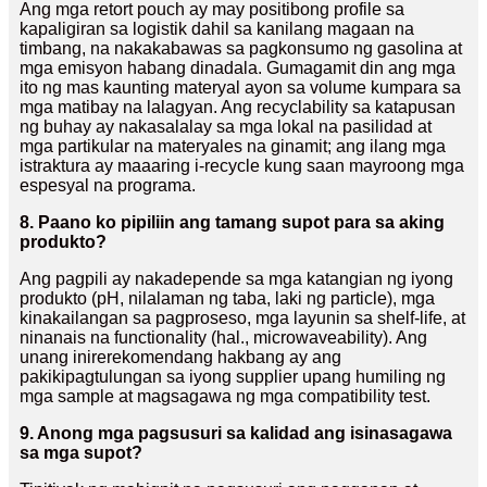
Ang mga retort pouch ay may positibong profile sa
kapaligiran sa logistik dahil sa kanilang magaan na
timbang, na nakakabawas sa pagkonsumo ng gasolina at
mga emisyon habang dinadala. Gumagamit din ang mga
ito ng mas kaunting materyal ayon sa volume kumpara sa
mga matibay na lalagyan. Ang recyclability sa katapusan
ng buhay ay nakasalalay sa mga lokal na pasilidad at
mga partikular na materyales na ginamit; ang ilang mga
istraktura ay maaaring i-recycle kung saan mayroong mga
espesyal na programa.
8. Paano ko pipiliin ang tamang supot para sa aking
produkto?
Ang pagpili ay nakadepende sa mga katangian ng iyong
produkto (pH, nilalaman ng taba, laki ng particle), mga
kinakailangan sa pagproseso, mga layunin sa shelf-life, at
ninanais na functionality (hal., microwaveability). Ang
unang inirerekomendang hakbang ay ang
pakikipagtulungan sa iyong supplier upang humiling ng
mga sample at magsagawa ng mga compatibility test.
9. Anong mga pagsusuri sa kalidad ang isinasagawa
sa mga supot?