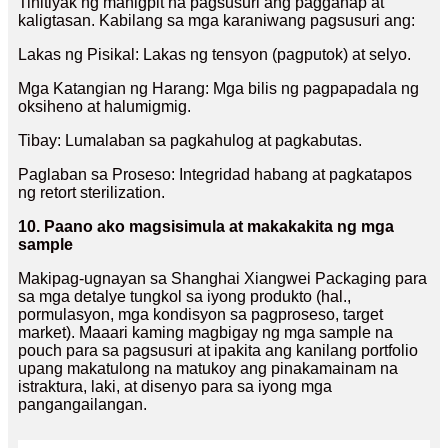
Tinitiyak ng mahigpit na pagsusuri ang pagganap at
kaligtasan. Kabilang sa mga karaniwang pagsusuri ang:
Lakas ng Pisikal: Lakas ng tensyon (pagputok) at selyo.
Mga Katangian ng Harang: Mga bilis ng pagpapadala ng
oksiheno at halumigmig.
Tibay: Lumalaban sa pagkahulog at pagkabutas.
Paglaban sa Proseso: Integridad habang at pagkatapos
ng retort sterilization.
10. Paano ako magsisimula at makakakita ng mga
sample
Makipag-ugnayan sa Shanghai Xiangwei Packaging para
sa mga detalye tungkol sa iyong produkto (hal.,
pormulasyon, mga kondisyon sa pagproseso, target
market). Maaari kaming magbigay ng mga sample na
pouch para sa pagsusuri at ipakita ang kanilang portfolio
upang makatulong na matukoy ang pinakamainam na
istraktura, laki, at disenyo para sa iyong mga
pangangailangan.