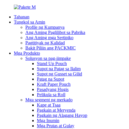
Tahanan
Tungkol sa Amin
Profile ng Kumpanya
Ang Aming Paglilibot sa Pabrika
Ang Aming mga Sertipiko
Pagtitiyak ng Kalidad
Bakit Piliin ang PACKMIC
Mga Produkto
Solusyon sa pag-iimpake
Stand Up Pouch
Supot na Patag sa Ilalim
Supot ng Gusset sa Gilid
Patag na Supot
Kraft Paper Pouch
Pasadyang Hugis
Pelikula sa Roll
Mga segment ng merkado
Kape at Tsaa
Pagkain at Meryenda
Pagkain ng Alagang Hayop
Mga Inumin
Mga Prutas at Gulay