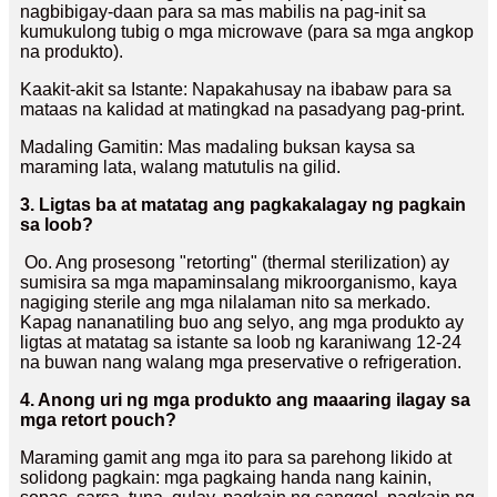
nagbibigay-daan para sa mas mabilis na pag-init sa
kumukulong tubig o mga microwave (para sa mga angkop
na produkto).
Kaakit-akit sa Istante: Napakahusay na ibabaw para sa
mataas na kalidad at matingkad na pasadyang pag-print.
Madaling Gamitin: Mas madaling buksan kaysa sa
maraming lata, walang matutulis na gilid.
3. Ligtas ba at matatag ang pagkakalagay ng pagkain
sa loob?
Oo. Ang prosesong "retorting" (thermal sterilization) ay
sumisira sa mga mapaminsalang mikroorganismo, kaya
nagiging sterile ang mga nilalaman nito sa merkado.
Kapag nananatiling buo ang selyo, ang mga produkto ay
ligtas at matatag sa istante sa loob ng karaniwang 12-24
na buwan nang walang mga preservative o refrigeration.
4. Anong uri ng mga produkto ang maaaring ilagay sa
mga retort pouch?
Maraming gamit ang mga ito para sa parehong likido at
solidong pagkain: mga pagkaing handa nang kainin,