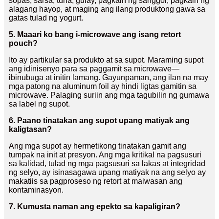
sopas, sarsa, tuna, gulay, pagkain ng sanggol, pagkain ng
alagang hayop, at maging ang ilang produktong gawa sa
gatas tulad ng yogurt.
5. Maaari ko bang i-microwave ang isang retort
pouch?
Ito ay partikular sa produkto at sa supot. Maraming supot
ang idinisenyo para sa paggamit sa microwave—
ibinubuga at initin lamang. Gayunpaman, ang ilan na may
mga patong na aluminum foil ay hindi ligtas gamitin sa
microwave. Palaging suriin ang mga tagubilin ng gumawa
sa label ng supot.
6. Paano tinatakan ang supot upang matiyak ang
kaligtasan?
Ang mga supot ay hermetikong tinatakan gamit ang
tumpak na init at presyon. Ang mga kritikal na pagsusuri
sa kalidad, tulad ng mga pagsusuri sa lakas at integridad
ng selyo, ay isinasagawa upang matiyak na ang selyo ay
makatiis sa pagproseso ng retort at maiwasan ang
kontaminasyon.
7. Kumusta naman ang epekto sa kapaligiran?