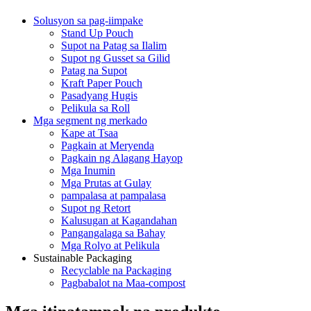
Solusyon sa pag-iimpake
Stand Up Pouch
Supot na Patag sa Ilalim
Supot ng Gusset sa Gilid
Patag na Supot
Kraft Paper Pouch
Pasadyang Hugis
Pelikula sa Roll
Mga segment ng merkado
Kape at Tsaa
Pagkain at Meryenda
Pagkain ng Alagang Hayop
Mga Inumin
Mga Prutas at Gulay
pampalasa at pampalasa
Supot ng Retort
Kalusugan at Kagandahan
Pangangalaga sa Bahay
Mga Rolyo at Pelikula
Sustainable Packaging
Recyclable na Packaging
Pagbabalot na Maa-compost