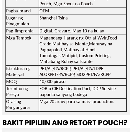
Pouch, Mga Spout na Pouch
Pagba-brand
OEM
Lugar ng
Shanghai Tsina
Pinagmulan
Pag-iimprenta
Digital, Gravure, Max 10 na kulay
Mga Tampok
Magandang Harang ng Otr at Wvtr,Food
Grade,Matibay sa Istante,Mahusay na
Pagpapainit,Matibay at Hindi
Tumatagas:Matipid, Custom Printing,
Mahabang Buhay sa Istante
Istruktura ng
PET/AL/PA/RCPP, PET/AL/PA/LDPE,
Materyal
ALOXPET/PA/RCPP, SIOXPET/PA/RCPP
MOQ
10,000 piraso
Termino ng
FOB o CIF Destination Port, DDP Service
Presyo
papunta sa iyong bodega
Oras ng
Mga 20 araw para sa mass production.
Pangunguna
BAKIT PIPILIIN ANG RETORT POUCH?