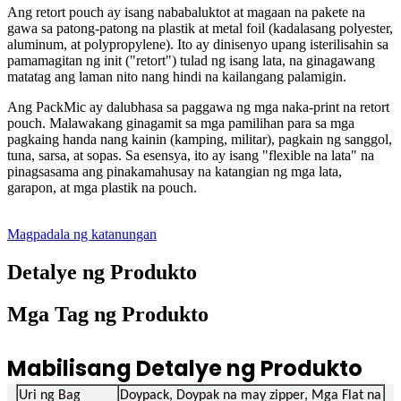
Ang retort pouch ay isang nababaluktot at magaan na pakete na
gawa sa patong-patong na plastik at metal foil (kadalasang polyester,
aluminum, at polypropylene). Ito ay dinisenyo upang isterilisahin sa
pamamagitan ng init ("retort") tulad ng isang lata, na ginagawang
matatag ang laman nito nang hindi na kailangang palamigin.
Ang PackMic ay dalubhasa sa paggawa ng mga naka-print na retort
pouch. Malawakang ginagamit sa mga pamilihan para sa mga
pagkaing handa nang kainin (kamping, militar), pagkain ng sanggol,
tuna, sarsa, at sopas. Sa esensya, ito ay isang "flexible na lata" na
pinagsasama ang pinakamahusay na katangian ng mga lata,
garapon, at mga plastik na pouch.
Magpadala ng katanungan
Detalye ng Produkto
Mga Tag ng Produkto
Mabilisang Detalye ng Produkto
Uri ng Bag
Doypack, Doypak na may zipper, Mga Flat na