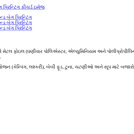
મેટલ ફોઇલ (ઘણીવાર પોલિએસ્ટર, એલ્યુમિનિયમ અને પોલીપ્રોપીલિન) માંથી
.
રળ ભોજન (કેમ્પિંગ, લશ્કરી), બેબી ફૂડ, ટુના, ચટણીઓ અને સૂપ માટે બજા