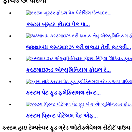
ફીચર્ડ ઉત્પાદનો
કસ્ટમ બૂસ્ટર ફોઇલ પેક પા...
જથ્થાબંધ કસ્ટમાઇઝ કરી શકાય તેવી ફટકડી...
કસ્ટમાઇઝ્ડ એલ્યુમિનિયમ ફોઇલ રે...
કસ્ટમ પેટ ફૂડ ફ્લેક્સિબલ સેન્ટ...
કસ્ટમ પ્રિન્ટ પોર્ટેબલ પેટ એફ...
કસ્ટમ હાઇ ટેમ્પરેચર ફૂડ ગ્રેડ ઓટોક્લેવેબલ રીટોર્ટ પાઉચ સ્