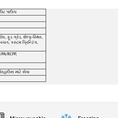
પાઉટ પાઉચ
ૂડ ગ્રેડ, શેલ્ફ-સ્થિર,
બચત, કસ્ટમ પ્રિન્ટિંગ,
/PA/RCPP,
વેરહાઉસ માટે સેવા