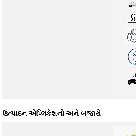
ઉત્પાદન એપ્લિકેશનો અને બજારો