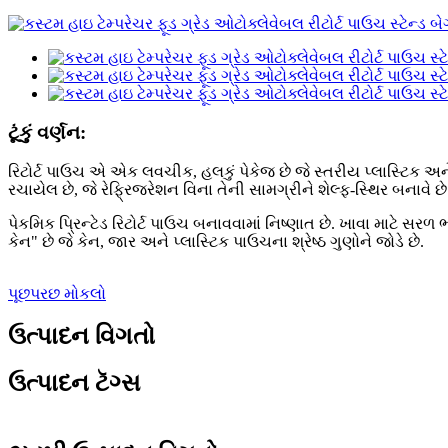
ટૂંકું વર્ણન:
રિટોર્ટ પાઉચ એ એક લવચીક, હલકું પેકેજ છે જે સ્તરીય પ્લાસ્ટિક અને 
રચાયેલ છે, જે રેફ્રિજરેશન વિના તેની સામગ્રીને શેલ્ફ-સ્થિર બનાવે છે
પેકમિક પ્રિન્ટેડ રિટોર્ટ પાઉચ બનાવવામાં નિષ્ણાત છે. ખાવા માટે સ
કેન" છે જે કેન, જાર અને પ્લાસ્ટિક પાઉચના શ્રેષ્ઠ ગુણોને જોડે છે.
પૂછપરછ મોકલો
ઉત્પાદન વિગતો
ઉત્પાદન ટૅગ્સ