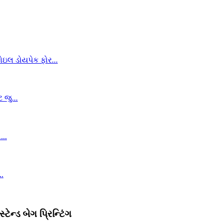
ટેન્ડ બેગ પ્રિન્ટિંગ