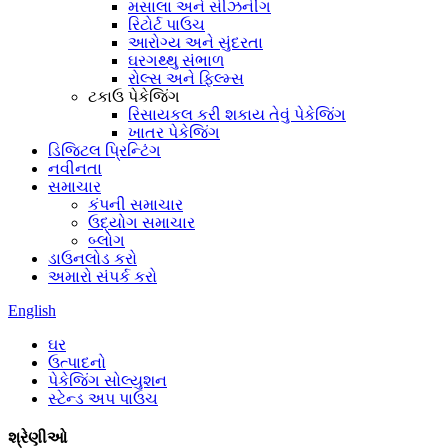
મસાલા અને સીઝનીંગ
રિટોર્ટ પાઉચ
આરોગ્ય અને સુંદરતા
ઘરગથ્થુ સંભાળ
રોલ્સ અને ફિલ્મ્સ
ટકાઉ પેકેજિંગ
રિસાયકલ કરી શકાય તેવું પેકેજિંગ
ખાતર પેકેજિંગ
ડિજિટલ પ્રિન્ટિંગ
નવીનતા
સમાચાર
કંપની સમાચાર
ઉદ્યોગ સમાચાર
બ્લોગ
ડાઉનલોડ કરો
અમારો સંપર્ક કરો
English
ઘર
ઉત્પાદનો
પેકેજિંગ સોલ્યુશન
સ્ટેન્ડ અપ પાઉચ
શ્રેણીઓ