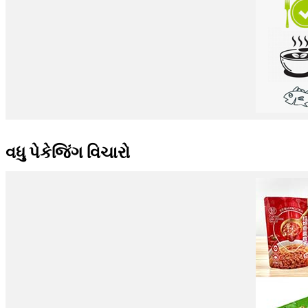
વધુ પેકેજિંગ વિચારો