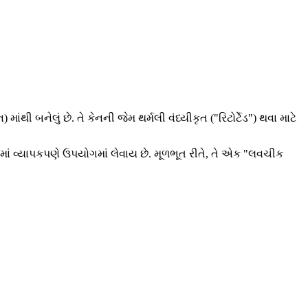
 બનેલું છે. તે કેનની જેમ થર્મલી વંધ્યીકૃત ("રિટોર્ટેડ") થવા માટે
રોમાં વ્યાપકપણે ઉપયોગમાં લેવાય છે. મૂળભૂત રીતે, તે એક "લવચીક