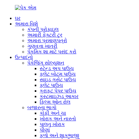
ઘર
અમારા વિશે
કંપની પ્રોફાઇલ
અમારી ફેક્ટરી ટૂર
અમારા પ્રમાણપત્રો
ગુણવત્તા ખાતરી
પેકમિક શા માટે પસંદ કરો
ઉત્પાદનો
પેકેજિંગ સોલ્યુશન
સ્ટેન્ડ અપ પાઉચ
ફ્લેટ બોટમ પાઉચ
સાઇડ ગસેટ પાઉચ
ફ્લેટ પાઉચ
ક્રાફ્ટ પેપર પાઉચ
કસ્ટમાઇઝ્ડ આકાર
ફિલ્મ ઓન રોલ
બજારના ભાગો
કોફી અને ચા
ખોરાક અને નાસ્તો
પાલતુ ખોરાક
પીણાં
ફળો અને શાકભાજી