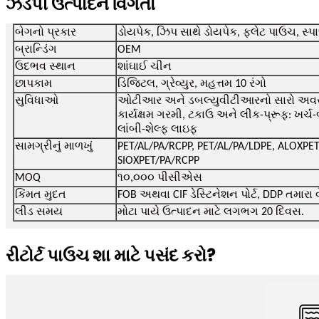
ઝડપી ઉત્પાદન વિગતો
બેગનો પ્રકાર
ડોયપેક, ઝિપ સાથે ડોયપેક, ફ્લેટ પાઉચ, સ્
બ્રાન્ડિંગ
OEM
ઉદભવ સ્થાન
શાંઘાઈ ચીન
છાપકામ
ડિજિટલ, ગ્રેવ્યુર, મહત્તમ 10 રંગો
સુવિધાઓ
ઓટીઆર અને ડબલ્યુવીટીઆરનો સારો અવરોધ, ફ
કાર્યક્ષમ ગરમી, ટકાઉ અને લીક-પ્રૂફ: ખર્ચ-
લાંબી-શેલ્ફ લાઇફ
સામગ્રીનું માળખું
PET/AL/PA/RCPP, PET/AL/PA/LDPE, ALOXPET
SIOXPET/PA/RCPP
MOQ
૧૦,૦૦૦ પીસીએસ
કિંમત મુદત
FOB અથવા CIF ડેસ્ટિનેશન પોર્ટ, DDP તમારા 
લીડ સમય
મોટા પાયે ઉત્પાદન માટે લગભગ 20 દિવસ.
રીટોર્ટ પાઉચ શા માટે પસંદ કરો?