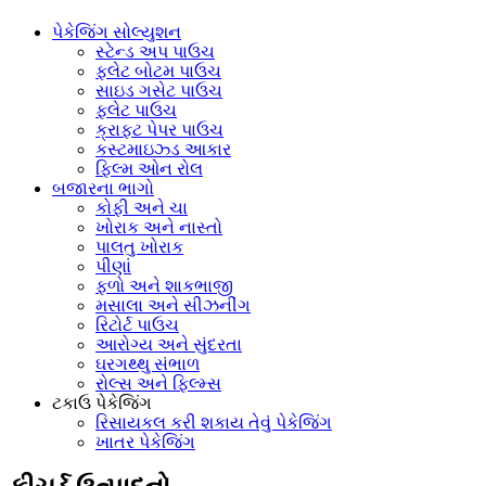
પેકેજિંગ સોલ્યુશન
સ્ટેન્ડ અપ પાઉચ
ફ્લેટ બોટમ પાઉચ
સાઇડ ગસેટ પાઉચ
ફ્લેટ પાઉચ
ક્રાફ્ટ પેપર પાઉચ
કસ્ટમાઇઝ્ડ આકાર
ફિલ્મ ઓન રોલ
બજારના ભાગો
કોફી અને ચા
ખોરાક અને નાસ્તો
પાલતુ ખોરાક
પીણાં
ફળો અને શાકભાજી
મસાલા અને સીઝનીંગ
રિટોર્ટ પાઉચ
આરોગ્ય અને સુંદરતા
ઘરગથ્થુ સંભાળ
રોલ્સ અને ફિલ્મ્સ
ટકાઉ પેકેજિંગ
રિસાયકલ કરી શકાય તેવું પેકેજિંગ
ખાતર પેકેજિંગ