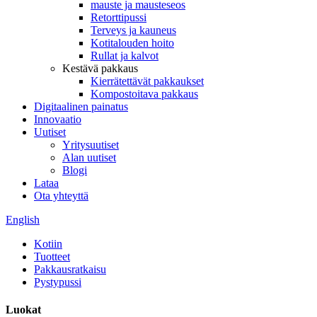
mauste ja mausteseos
Retorttipussi
Terveys ja kauneus
Kotitalouden hoito
Rullat ja kalvot
Kestävä pakkaus
Kierrätettävät pakkaukset
Kompostoitava pakkaus
Digitaalinen painatus
Innovaatio
Uutiset
Yritysuutiset
Alan uutiset
Blogi
Lataa
Ota yhteyttä
English
Kotiin
Tuotteet
Pakkausratkaisu
Pystypussi
Luokat