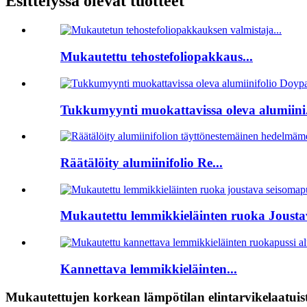
Esittelyssä olevat tuotteet
Mukautettu tehostefoliopakkaus...
Tukkumyynti muokattavissa oleva alumiini.
Räätälöity alumiinifolio Re...
Mukautettu lemmikkieläinten ruoka Joustav
Kannettava lemmikkieläinten...
Mukautettujen korkean lämpötilan elintarvikelaatuiste