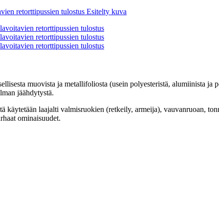
llisesta muovista ja metallifoliosta (usein polyesteristä, alumiinista ja
 ilman jäähdytystä.
tä käytetään laajalti valmisruokien (retkeily, armeija), vauvanruoan, ton
arhaat ominaisuudet.