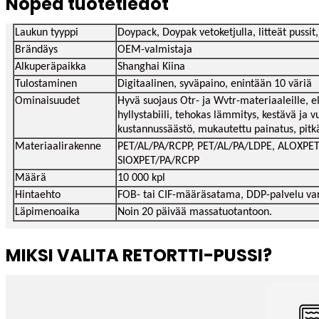
Nopea tuotetiedot
Laukun tyyppi
Doypack, Doypak vetoketjulla, litteät pussit
Brändäys
OEM-valmistaja
Alkuperäpaikka
Shanghai Kiina
Tulostaminen
Digitaalinen, syväpaino, enintään 10 väriä
Ominaisuudet
Hyvä suojaus Otr- ja Wvtr-materiaaleille, el
hyllystabiili, tehokas lämmitys, kestävä ja 
kustannussäästö, mukautettu painatus, pitkä
Materiaalirakenne
PET/AL/PA/RCPP, PET/AL/PA/LDPE, ALOXPET
SIOXPET/PA/RCPP
Määrä
10 000 kpl
Hintaehto
FOB- tai CIF-määräsatama, DDP-palvelu var
Läpimenoaika
Noin 20 päivää massatuotantoon.
MIKSI VALITA RETORTTI-PUSSI?