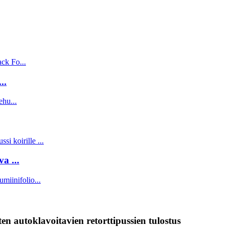
..
a ...
n autoklavoitavien retorttipussien tulostus