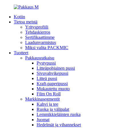
Kotiin
Tietoa meistä
Yritysprofiili
Tehdaskierros
Sertifikaattimme
Laadunvarmistus
Miksi valita PACKMIC
Tuotteet
Pakkausratkaisu
Pystypussi
Litteäpohjainen pussi
Sivuvahvikepussi
Litteä pussi
Kraft-paperipussi
Mukautettu muoto
Film On Roll
Markkinasegmentit
Kahvi ja tee
Ruoka ja välipalat
Lemmikkieläinten ruoka
Juomat
Hedelmät ja vihannekset