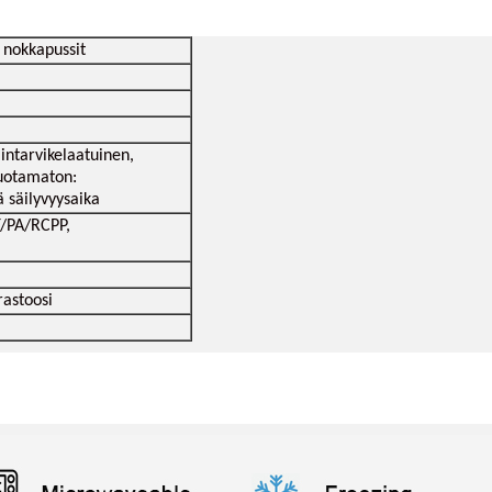
, nokkapussit
intarvikelaatuinen,
vuotamaton:
 säilyvyysaika
/PA/RCPP,
astoosi