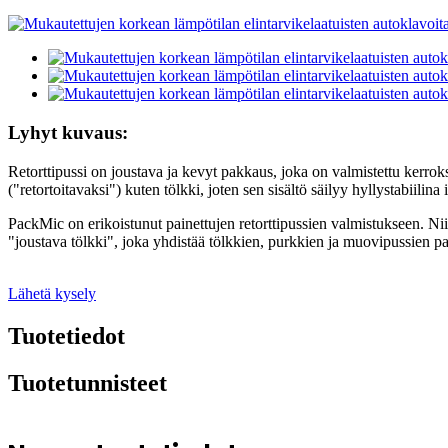
Lyhyt kuvaus:
Retorttipussi on joustava ja kevyt pakkaus, joka on valmistettu kerrokse
("retortoitavaksi") kuten tölkki, joten sen sisältö säilyy hyllystabiilina
PackMic on erikoistunut painettujen retorttipussien valmistukseen. Nii
"joustava tölkki", joka yhdistää tölkkien, purkkien ja muovipussien p
Lähetä kysely
Tuotetiedot
Tuotetunnisteet