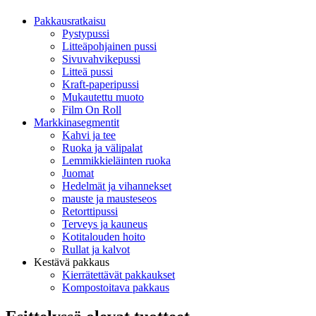
Pakkausratkaisu
Pystypussi
Litteäpohjainen pussi
Sivuvahvikepussi
Litteä pussi
Kraft-paperipussi
Mukautettu muoto
Film On Roll
Markkinasegmentit
Kahvi ja tee
Ruoka ja välipalat
Lemmikkieläinten ruoka
Juomat
Hedelmät ja vihannekset
mauste ja mausteseos
Retorttipussi
Terveys ja kauneus
Kotitalouden hoito
Rullat ja kalvot
Kestävä pakkaus
Kierrätettävät pakkaukset
Kompostoitava pakkaus