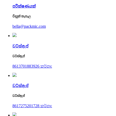
පරීක්ෂණයක්
විද්‍යුත් තැපෑල
bella@packmic.com
වට්ස්ඇප්
වට්ස්ඇප්
8613701883926 කර්තෘ:
වට්ස්ඇප්
වට්ස්ඇප්
8617275201728 කර්තෘ: