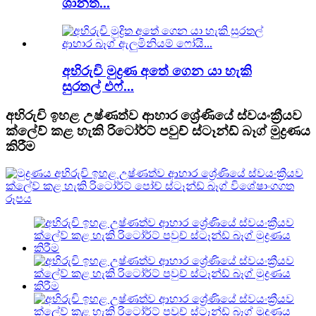
ශාන්ත...
අභිරුචි මුද්‍රණ අතේ ගෙන යා හැකි
සුරතල් එෆ්...
අභිරුචි ඉහළ උෂ්ණත්ව ආහාර ශ්‍රේණියේ ස්වයංක්‍රීයව
ක්ලේව් කළ හැකි රිටෝර්ට් පවුච් ස්ටෑන්ඩ් බෑග් මුද්‍රණය
කිරීම