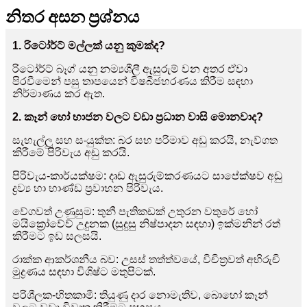
නිතර අසන ප්‍රශ්නය
1. රිටෝර්ට් මල්ලක් යනු කුමක්ද?
රිටෝර්ට් බෑග් යනු නම්‍යශීලී ඇසුරුම් වන අතර ඒවා
පිරවීමෙන් පසු තාපයෙන් විෂබීජහරණය කිරීම සඳහා
නිර්මාණය කර ඇත.
2. කෑන් හෝ භාජන වලට වඩා ප්‍රධාන වාසි මොනවාද?
සැහැල්ලු සහ සංයුක්ත: බර සහ පරිමාව අඩු කරයි, නැව්ගත
කිරීමේ පිරිවැය අඩු කරයි.
පිරිවැය-කාර්යක්ෂම: දෘඩ ඇසුරුම්කරණයට සාපේක්ෂව අඩු
ද්‍රව්‍ය හා භාණ්ඩ ප්‍රවාහන පිරිවැය.
වේගවත් උණුසුම: තුනී පැතිකඩක් උතුරන වතුරේ හෝ
මයික්‍රෝවේව් උදුනක (සුදුසු නිෂ්පාදන සඳහා) ඉක්මනින් රත්
කිරීමට ඉඩ සලසයි.
රාක්ක ආකර්ශනීය බව: උසස් තත්ත්වයේ, විචිත්‍රවත් අභිරුචි
මුද්‍රණය සඳහා විශිෂ්ට මතුපිටක්.
පරිශීලක-හිතකාමී: තියුණු දාර නොමැතිව, බොහෝ කෑන්