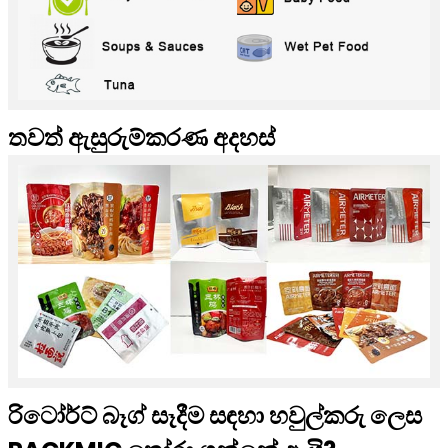
තවත් ඇසුරුම්කරණ අදහස්
රිටෝර්ට් බෑග් සෑදීම සඳහා හවුල්කරු ලෙස