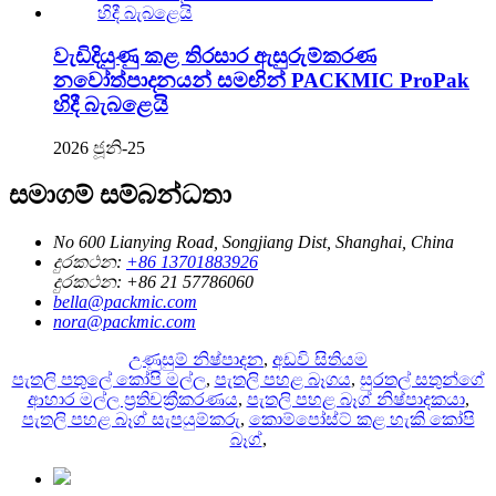
වැඩිදියුණු කළ තිරසාර ඇසුරුම්කරණ
නවෝත්පාදනයන් සමඟින් PACKMIC ProPak
හිදී බැබළෙයි
2026 ජූනි-25
සමාගම් සම්බන්ධතා
No 600 Lianying Road, Songjiang Dist, Shanghai, China
දුරකථන:
+86 13701883926
දුරකථන:
+86 21 57786060
bella@packmic.com
nora@packmic.com
උණුසුම් නිෂ්පාදන
,
අඩවි සිතියම
පැතලි පතුලේ කෝපි මල්ල
,
පැතලි පහළ බෑගය
,
සුරතල් සතුන්ගේ
ආහාර මල්ල ප්‍රතිචක්‍රීකරණය
,
පැතලි පහළ බෑග් නිෂ්පාදකයා
,
පැතලි පහළ බෑග් සැපයුම්කරු
,
කොම්පෝස්ට් කළ හැකි කෝපි
බෑග්
,