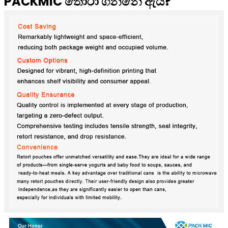
PACKMIC තෝරා ගන්නේ ඇයි?