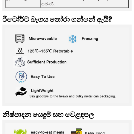
පමණ.
රිටෝර්ට් බෑගය තෝරා ගන්නේ ඇයි?
නිෂ්පාදන යෙදුම් සහ වෙළඳපල