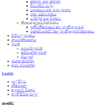
කුළුබඩු සහ කුළුබඩු
රිටෝර්ට් මල්ල
සෞඛ්‍යය සහ රූපලාවන්‍ය
ගෘහ රැකවරණය
රෝල්ස් සහ චිත්‍රපට
තිරසාර ඇසුරුම්කරණය
ප්‍රතිචක්‍රීකරණය කළ හැකි ඇසුරුම්
කොම්පෝස්ට් කළ හැකි ඇසුරුම්කරණය
ඩිජිටල් මුද්‍රණය
නවෝත්පාදනය
පුවත්
සමාගම් පුවත්
කර්මාන්ත පුවත්
බ්ලොග්
බාගත කරන්න
අපව අමතන්න
English
මුල් පිටුව
නිෂ්පාදන
ඇසුරුම් විසඳුම
නැගී සිටින මල්ල
කාණ්ඩ