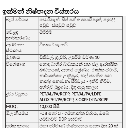
ඉක්මන් නිෂ්පාදන විස්තරය
බෑග් වර්ගය
ඩොයිපැක්, සිප් සහිත ඩොයිපැක්, පැතලි
පවුච්, ස්පවුට් පවුච්
වෙළඳ
ඕඊඑම්
නාමකරණය
ආරම්භක
චීනයේ ෂැංහයි
ස්ථානය
මුද්‍රණය
ඩිජිටල්, ග්‍රැවර්, උපරිම වර්ණ 10
විශේෂාංග
හොඳ බාහිර බාධකයක් සහ ජල ආරක්ෂිත
බාධකයක්, ආහාර ශ්‍රේණිය, රාක්ක-ස්ථායී,
කාර්යක්ෂම උණුසුම, කල් පවතින සහ
කාන්දු නොවන: පිරිවැය - ඉතිරි කිරීම,
අභිරුචි මුද්‍රණය, දිගු ආයු කාලය
ද්‍රව්‍ය ව්‍යුහය
PET/AL/PA/RCPP, PET/AL/PA/LDPE,
ALOXPET/PA/RCPP, SIOXPET/PA/RCPP
MOQ,
10,000 පීසී
මිල නියමය
FOB හෝ CIF ගමනාන්ත වරාය, ඔබේ
ගබඩාවට DDP සේවාව
පූරක කාලය
මහා පරිමාණ නිෂ්පාදනය සඳහා දින 20 ක්