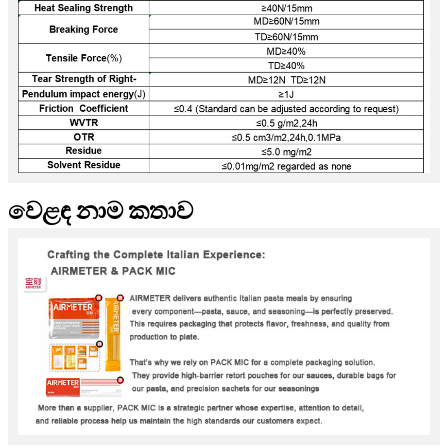
වෙළඳ නාම කතාව