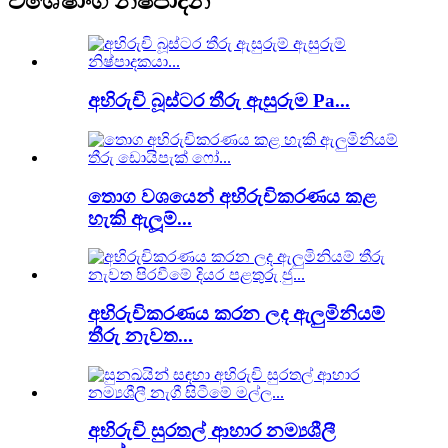
විශේෂාංග නිෂ්පාදන
අභිරුචි බූස්ටර තීරු ඇසුරුම Pa...
තොග වශයෙන් අභිරුචිකරණය කළ
හැකි ඇලූම්...
අභිරුචිකරණය කරන ලද ඇලුමිනියම්
තීරු නැවත...
අභිරුචි සුරතල් ආහාර නම්‍යශීලී