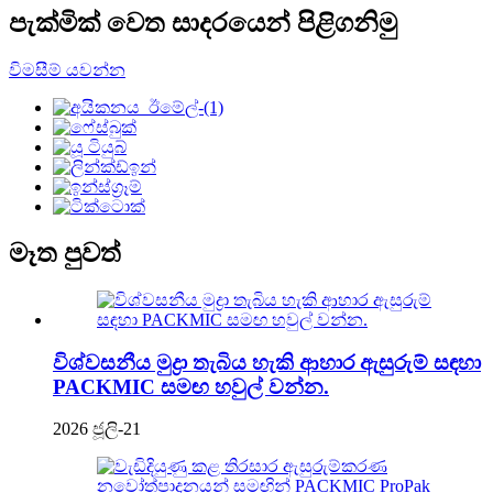
පැක්මික් වෙත සාදරයෙන් පිළිගනිමු
විමසීම් යවන්න
මෑත පුවත්
විශ්වසනීය මුද්‍රා තැබිය හැකි ආහාර ඇසුරුම් සඳහා
PACKMIC සමඟ හවුල් වන්න.
2026 ජූලි-21