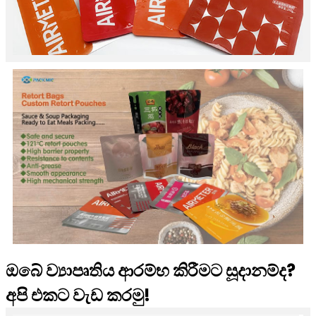
ඔබේ ව්‍යාපෘතිය ආරම්භ කිරීමට සූදානම්ද?
අපි එකට වැඩ කරමු!