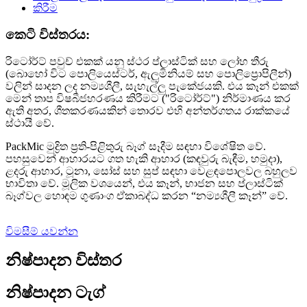
කෙටි විස්තරය:
රිටෝර්ට් පවුච් එකක් යනු ස්ථර ප්ලාස්ටික් සහ ලෝහ තීරු
(බොහෝ විට පොලියෙස්ටර්, ඇලුමිනියම් සහ පොලිප්‍රොපිලීන්)
වලින් සාදන ලද නම්‍යශීලී, සැහැල්ලු පැකේජයකි. එය කෑන් එකක්
මෙන් තාප විෂබීජහරණය කිරීමට ("රිටෝර්ට්") නිර්මාණය කර
ඇති අතර, ශීතකරණයකින් තොරව එහි අන්තර්ගතය රාක්කයේ
ස්ථායී වේ.
PackMic මුද්‍රිත ප්‍රති-පිළිතුරු බෑග් සෑදීම සඳහා විශේෂිත වේ.
පහසුවෙන් ආහාරයට ගත හැකි ආහාර (කඳවුරු බැඳීම, හමුදා),
ළදරු ආහාර, ටූනා, සෝස් සහ සුප් සඳහා වෙළඳපොලවල බහුලව
භාවිතා වේ. මූලික වශයෙන්, එය කෑන්, භාජන සහ ප්ලාස්ටික්
බෑග්වල හොඳම ගුණාංග ඒකාබද්ධ කරන “නම්‍යශීලී කෑන්” වේ.
විමසීම් යවන්න
නිෂ්පාදන විස්තර
නිෂ්පාදන ටැග්