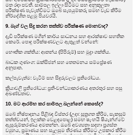
මත රඳා පවතී. සාම්පල ඉල්ලා සිටීමට සහ අනුකූලතා
පරීක්ෂණ පැවැත්වීමට ඔබේ සැපයුම්කරු සමඟ වැඩ කිරීම
නිර්දේශිත පළමු පියවරයි.
9. බෑග් වල සිදු කරන තත්ත්ව පරීක්ෂණ මොනවාද?
දැඩි පරීක්ෂණ මගින් කාර්ය සාධනය සහ ආරක්ෂාව සහතික
කෙරේ. පොදු පරීක්ෂණවලට ඇතුළත් වන්නේ:
භෞතික ශක්තිය: ආතන්ය (පිපිරුම්) සහ මුද්‍රා ශක්තිය.
බාධක ගුණාංග: ඔක්සිජන් සහ තෙතමනය සම්ප්‍රේෂණ
අනුපාත.
කල්පැවැත්ම: වැටීම් සහ සිදුරුවලට ප්‍රතිරෝධය.
ක්‍රියාවලි ප්‍රතිරෝධය: ප්‍රති-වන්ධ්‍යාකරණය අතරතුර සහ පසු
අඛණ්ඩතාව.
10. මට ආරම්භ කර සාම්පල බලන්නේ කෙසේද?
ඔබේ නිෂ්පාදනය පිළිබඳ විස්තර (උදා: සූත්‍රගත කිරීම, සැකසුම්
තත්ත්වයන්, ඉලක්ක වෙළඳපොළ) සමඟ ෂැංහයි ෂියැන්ග්වේ
ඇසුරුම්කරණය අමතන්න. ඔබේ අවශ්‍යතා සඳහා ප්‍රශස්ත
ව්‍යුහය, ප්‍රමාණය සහ සැලසුම තීරණය කිරීමට උපකාර කිරීම