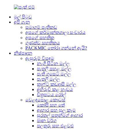
මුල් පිටුව
අපි ගැන
සමාගම් පැතිකඩ
අපගේ කර්මාන්තශාලා සංචාරය
අපගේ සහතික
ගුණත්ව සහතිකය
PACKMIC තෝරා ගන්නේ ඇයි?
නිෂ්පාදන
ඇසුරුම් විසඳුම
නැගී සිටින මල්ල
පැතලි පහළ මල්ල
පැති ගුසෙට් මල්ල
පැතලි මල්ල
ක්‍රාෆ්ට් කඩදාසි මල්ල
අභිරුචි කළ හැඩය
චිත්‍රපටය රෝල්
වෙළඳපොළ කොටස්
කෝපි සහ තේ
ආහාර සහ සුලු කෑම
සුරතල් සතුන්ගේ ආහාර
පාන වර්ග
පලතුරු සහ එළවළු