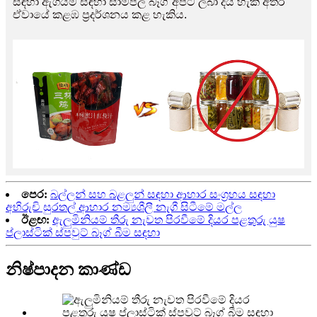
සඳහා ඇගයීම සඳහා සාම්පල බෑග් අපට ලබා දිය හැකි අතර
ඒවායේ කළඹ ප්‍රදර්ශනය කළ හැකිය.
පෙර:
බල්ලන් සහ බළලුන් සඳහා ආහාර සංග්‍රහය සඳහා
අභිරුචි සුරතල් ආහාර නම්‍යශීලී නැගී සිටීමේ මල්ල
ඊළඟ:
ඇලුමිනියම් තීරු නැවත පිරවීමේ දියර පළතුරු යුෂ
ප්ලාස්ටික් ස්පවුට් බෑග් බීම සඳහා
නිෂ්පාදන කාණ්ඩ