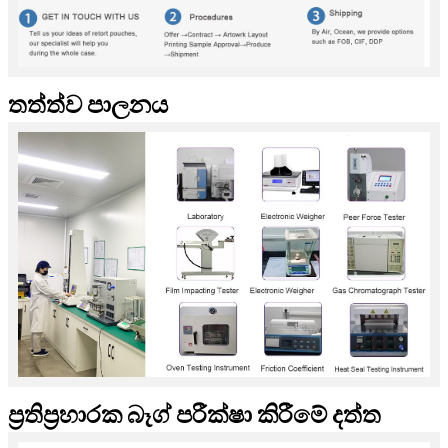
තත්ත්ව පාලනය
ප්‍රතිප්‍රහාරක බෑග් පරීක්ෂා කිරීමේ දත්ත