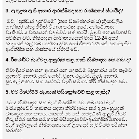
වලට වඩා විවෘත කිරීමට පහසුය.
3. ඇතුළත ඇති ආහාර ආරක්ෂිතද සහ රාක්කයේ ස්ථායීද?
ඔව්. "ප්‍රතිචාර දැක්වීමේ" (තාප විෂබීජහරණය) ක්‍රියාවලිය
හානිකර ක්ෂුද්‍ර ජීවීන් විනාශ කරන අතර, අන්තර්ගතය
වාණිජමය වශයෙන් වඳ බවට පත් කරයි. මුද්‍රාව නොවෙනස්ව
පවතින විට, නිෂ්පාදන සාමාන්‍යයෙන් මාස 12-24 අතර
කාලයක් කල් තබා ගන්නා ද්‍රව්‍ය හෝ ශීතකරණයක් නොමැතිව
ආරක්ෂිත සහ රාක්කයේ ස්ථායී වේ.
4. රිටෝර්ට් බෑග්වල ඇසුරුම් කළ හැකි නිෂ්පාදන මොනවාද?
ඒවා දියර සහ ඝන ආහාර යන දෙකටම බහුකාර්ය වේ: කෑමට
සූදානම් ආහාර, සුප්, සෝස්, ටූනා, එළවළු, ළදරු ආහාර,
සුරතල් ආහාර සහ යෝගට් වැනි සමහර කිරි නිෂ්පාදන පවා.
5. මට රිටෝර්ට් බෑගයක් මයික්‍රෝවේව් කළ හැකිද?
මෙය නිෂ්පාදන සහ බෑග් විශේෂිත වේ. බොහෝ බෑග්
මයික්‍රෝවේව් භාවිතය සඳහා නිර්මාණය කර ඇත - හුදෙක්
වාතාශ්‍රය සහ තාපය. කෙසේ වෙතත්, සම්පූර්ණ ඇලුමිනියම්
තීරු ස්ථර සහිත සමහරක් මයික්‍රෝවේව්-ආරක්ෂිත නොවේ.
බෑග් ලේබලයේ නිෂ්පාදකයාගේ උපදෙස් සැමවිටම පරීක්ෂා
කරන්න.