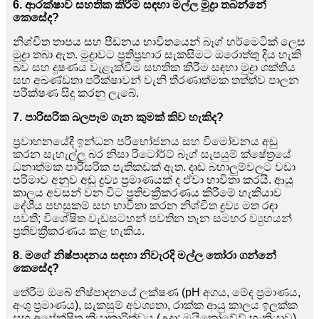
6. ආරක්ෂාව සහතික කිරීම සඳහා මල්ල මුද්‍රා තබන්නේ
කෙසේද?
නිශ්චිත තාපය සහ පීඩනය භාවිතයෙන් බෑග් හර්මෙටික් ලෙස
මුද්‍රා තබා ඇත. මුද්‍රාවට ප්‍රතිප්‍රහාර සැකසීමට ඔරොත්තු දිය හැකි
බව සහ දූෂණය වැළැක්වීම සහතික කිරීම සඳහා මුද්‍රා ශක්තිය
සහ අඛණ්ඩතා පරීක්ෂාවන් වැනි තීරණාත්මක තත්ත්ව පාලන
පරීක්ෂණ සිදු කරනු ලැබේ.
7. පාරිසරික බලපෑම ගැන කුමක් කිව හැකිද?
ප්‍රවාහනයේදී ඉන්ධන පරිභෝජනය සහ විමෝචනය අඩු
කරන සැහැල්ලු බර නිසා රිටෝර්ට් බෑග් සැපයුම් ක්ෂේත්‍රයේ
ධනාත්මක පාරිසරික පැතිකඩක් ඇත. දෘඩ බහාලුම්වලට වඩා
පරිමාව අනුව අඩු ද්‍රව්‍ය ප්‍රමාණයක් ද ඒවා භාවිතා කරයි. ආයු
කාලය අවසන් වන විට ප්‍රතිචක්‍රීකරණය කිරීමේ හැකියාව
දේශීය පහසුකම් සහ භාවිතා කරන නිශ්චිත ද්‍රව්‍ය මත රඳා
පවතී; විශේෂිත වැඩසටහන් පවතින තැන සමහර ව්‍යුහයන්
ප්‍රතිචක්‍රීකරණය කළ හැකිය.
8. මගේ නිෂ්පාදනය සඳහා නිවැරදි මල්ල තෝරා ගන්නේ
කෙසේද?
තේරීම ඔබේ නිෂ්පාදනයේ ලක්ෂණ (pH අගය, මේද ප්‍රමාණය,
අංශු ප්‍රමාණය), සැකසුම් අවශ්‍යතා, රාක්ක ආයු කාලය ඉලක්ක
සහ අපේක්ෂිත ක්‍රියාකාරිත්වය (උදා: මයික්‍රෝවේව් හැකියාව)