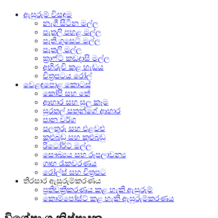
ඇසුරුම් විසඳුම
නැගී සිටින මල්ල
පැතලි පහළ මල්ල
පැති ගුසෙට් මල්ල
පැතලි මල්ල
ක්‍රාෆ්ට් කඩදාසි මල්ල
අභිරුචි කළ හැඩය
චිත්‍රපටය රෝල්
වෙළඳපොළ කොටස්
කෝපි සහ තේ
ආහාර සහ සුලු කෑම
සුරතල් සතුන්ගේ ආහාර
පාන වර්ග
පලතුරු සහ එළවළු
කුළුබඩු සහ කුළුබඩු
රිටෝර්ට් මල්ල
සෞඛ්‍යය සහ රූපලාවන්‍ය
ගෘහ රැකවරණය
රෝල්ස් සහ චිත්‍රපට
තිරසාර ඇසුරුම්කරණය
ප්‍රතිචක්‍රීකරණය කළ හැකි ඇසුරුම්
කොම්පෝස්ට් කළ හැකි ඇසුරුම්කරණය