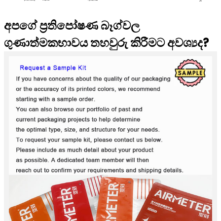
අපගේ ප්‍රතිපෝෂණ බෑග්වල
ගුණාත්මකභාවය තහවුරු කිරීමට අවශ්‍යද?