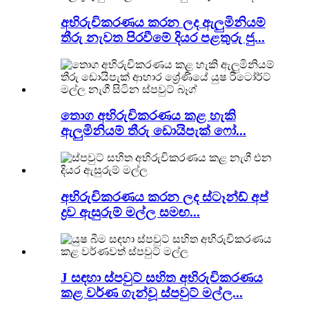
අභිරුචිකරණය කරන ලද ඇලුමිනියම්
තීරු නැවත පිරවීමේ දියර පළතුරු ජු...
තොග අභිරුචිකරණය කළ හැකි
ඇලුමිනියම් තීරු ඩොයිපැක් ෆෝ...
අභිරුචිකරණය කරන ලද ස්ටෑන්ඩ් අප්
ද්‍රව ඇසුරුම් මල්ල සමඟ...
J සඳහා ස්පවුට් සහිත අභිරුචිකරණය
කළ වර්ණ ගැන්වූ ස්පවුට් මල්ල...