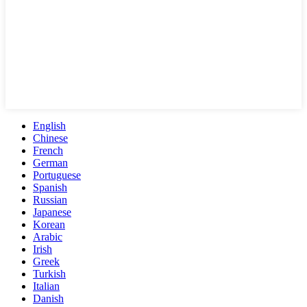
English
Chinese
French
German
Portuguese
Spanish
Russian
Japanese
Korean
Arabic
Irish
Greek
Turkish
Italian
Danish