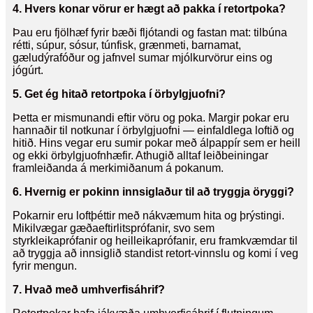
4. Hvers konar vörur er hægt að pakka í retortpoka?
Þau eru fjölhæf fyrir bæði fljótandi og fastan mat: tilbúna
rétti, súpur, sósur, túnfisk, grænmeti, barnamat,
gæludýrafóður og jafnvel sumar mjólkurvörur eins og
jógúrt.
5. Get ég hitað retortpoka í örbylgjuofni?
Þetta er mismunandi eftir vöru og poka. Margir pokar eru
hannaðir til notkunar í örbylgjuofni — einfaldlega loftið og
hitið. Hins vegar eru sumir pokar með álpappír sem er heill
og ekki örbylgjuofnhæfir. Athugið alltaf leiðbeiningar
framleiðanda á merkimiðanum á pokanum.
6. Hvernig er pokinn innsiglaður til að tryggja öryggi?
Pokarnir eru loftþéttir með nákvæmum hita og þrýstingi.
Mikilvægar gæðaeftirlitsprófanir, svo sem
styrkleikaprófanir og heilleikaprófanir, eru framkvæmdar til
að tryggja að innsiglið standist retort-vinnslu og komi í veg
fyrir mengun.
7. Hvað með umhverfisáhrif?