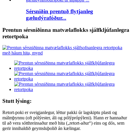
Sérsniðin prentuð flytjanleg
gæludýrafóður...
Prentun sérsniðinna matvælaflokks sjálfkljúfanlegra
retortpoka
Stutt lýsing:
Retort-poki er sveigjanlegur, léttur pakki úr lagskiptu plasti og
málmþynnu (oft pólýester, áli og pólýprópýleni). Hann er hannaður
til að vera sótthreinsaður með hita („retort-aður“) eins og dós, sem
gerir innihaldið geymsluþolið án kælingar.