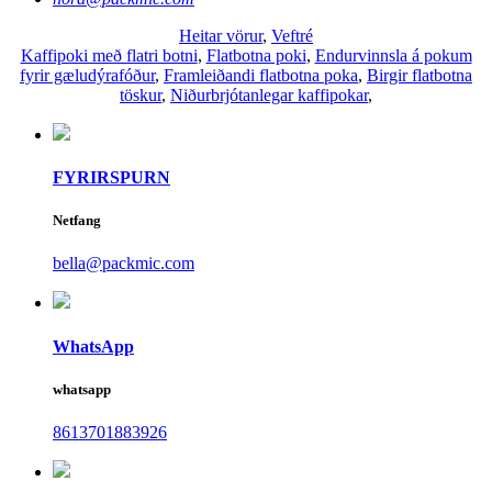
Heitar vörur
,
Veftré
Kaffipoki með flatri botni
,
Flatbotna poki
,
Endurvinnsla á pokum
fyrir gæludýrafóður
,
Framleiðandi flatbotna poka
,
Birgir flatbotna
töskur
,
Niðurbrjótanlegar kaffipokar
,
FYRIRSPURN
Netfang
bella@packmic.com
WhatsApp
whatsapp
8613701883926