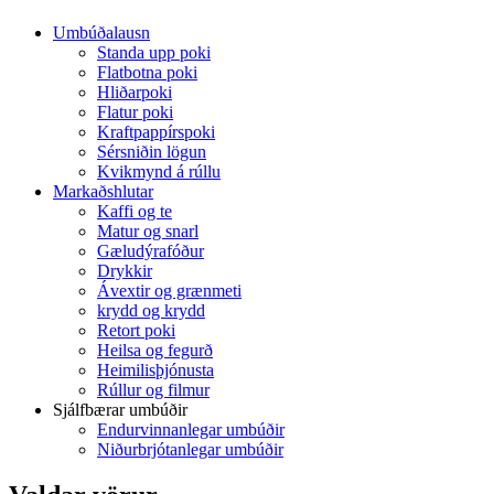
Umbúðalausn
Standa upp poki
Flatbotna poki
Hliðarpoki
Flatur poki
Kraftpappírspoki
Sérsniðin lögun
Kvikmynd á rúllu
Markaðshlutar
Kaffi og te
Matur og snarl
Gæludýrafóður
Drykkir
Ávextir og grænmeti
krydd og krydd
Retort poki
Heilsa og fegurð
Heimilisþjónusta
Rúllur og filmur
Sjálfbærar umbúðir
Endurvinnanlegar umbúðir
Niðurbrjótanlegar umbúðir