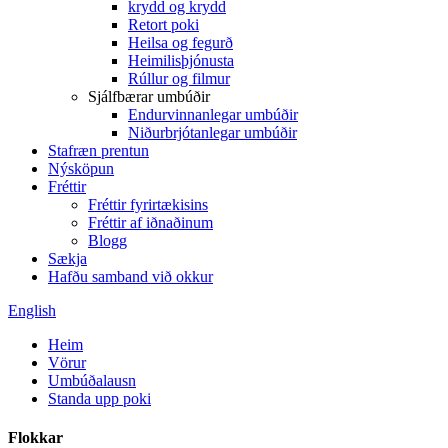
krydd og krydd
Retort poki
Heilsa og fegurð
Heimilisþjónusta
Rúllur og filmur
Sjálfbærar umbúðir
Endurvinnanlegar umbúðir
Niðurbrjótanlegar umbúðir
Stafræn prentun
Nýsköpun
Fréttir
Fréttir fyrirtækisins
Fréttir af iðnaðinum
Blogg
Sækja
Hafðu samband við okkur
English
Heim
Vörur
Umbúðalausn
Standa upp poki
Flokkar