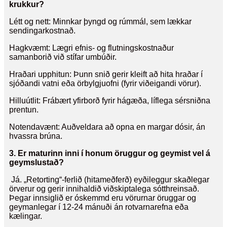
krukkur?
Létt og nett: Minnkar þyngd og rúmmál, sem lækkar
sendingarkostnað.
Hagkvæmt: Lægri efnis- og flutningskostnaður
samanborið við stífar umbúðir.
Hraðari upphitun: Þunn snið gerir kleift að hita hraðar í
sjóðandi vatni eða örbylgjuofni (fyrir viðeigandi vörur).
Hilluútlit: Frábært yfirborð fyrir hágæða, líflega sérsniðna
prentun.
Notendavænt: Auðveldara að opna en margar dósir, án
hvassra brúna.
3. Er maturinn inni í honum öruggur og geymist vel á
geymslustað?
Já. „Retorting“-ferlið (hitameðferð) eyðileggur skaðlegar
örverur og gerir innihaldið viðskiptalega sótthreinsað.
Þegar innsiglið er óskemmd eru vörurnar öruggar og
geymanlegar í 12-24 mánuði án rotvarnarefna eða
kælingar.