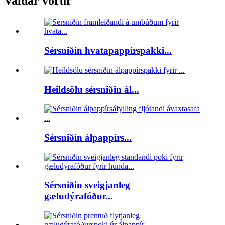
Valdar vörur
Sérsniðin hvatapappírspakki...
Heildsölu sérsniðin ál...
Sérsniðin álpappírs...
Sérsniðin sveigjanleg
gæludýrafóður...