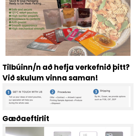
Tilbúinn/n að hefja verkefnið þitt?
Við skulum vinna saman!
Gæðaeftirlit