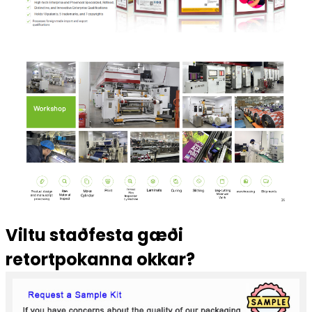
Viltu staðfesta gæði
retortpokanna okkar?