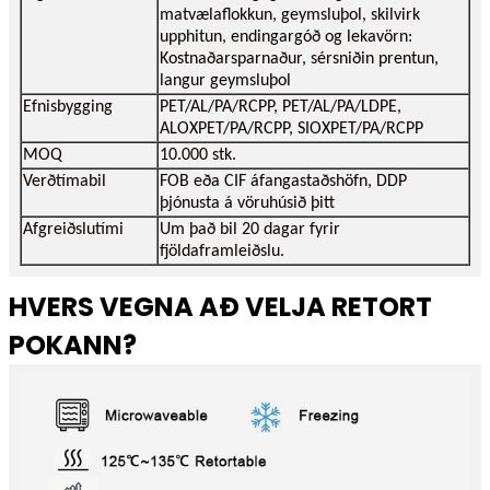
matvælaflokkun, geymsluþol, skilvirk
upphitun, endingargóð og lekavörn:
Kostnaðarsparnaður, sérsniðin prentun,
langur geymsluþol
Efnisbygging
PET/AL/PA/RCPP, PET/AL/PA/LDPE,
ALOXPET/PA/RCPP, SIOXPET/PA/RCPP
MOQ
10.000 stk.
Verðtímabil
FOB eða CIF áfangastaðshöfn, DDP
þjónusta á vöruhúsið þitt
Afgreiðslutími
Um það bil 20 dagar fyrir
fjöldaframleiðslu.
HVERS VEGNA AÐ VELJA RETORT
POKANN?