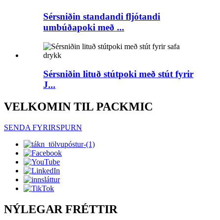
Sérsniðin standandi fljótandi
umbúðapoki með ...
Sérsniðin lituð stútpoki með stút fyrir
J...
VELKOMIN TIL PACKMIC
SENDA FYRIRSPURN
NÝLEGAR FRÉTTIR