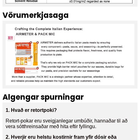
Vörumerkjasaga
Algengar spurningar
1. Hvað er retortpoki?
Retort-pokar eru sveigjanlegar umbúðir, hannaðar til að
vera sótthreinsaðar með hita eftir fyllingu.
2. Hverjir eru helstu kostirnir fram yfir dósir eða