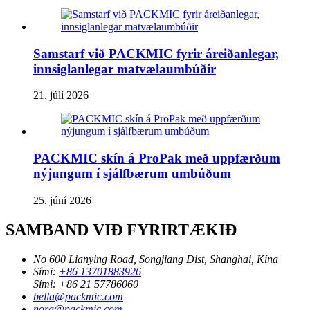
Samstarf við PACKMIC fyrir áreiðanlegar,
innsiglanlegar matvælaumbúðir
21. júlí 2026
PACKMIC skín á ProPak með uppfærðum
nýjungum í sjálfbærum umbúðum
25. júní 2026
SAMBAND VIÐ FYRIRTÆKIÐ
No 600 Lianying Road, Songjiang Dist, Shanghai, Kína
Sími:
+86 13701883926
Sími:
+86 21 57786060
bella@packmic.com
nora@packmic.com