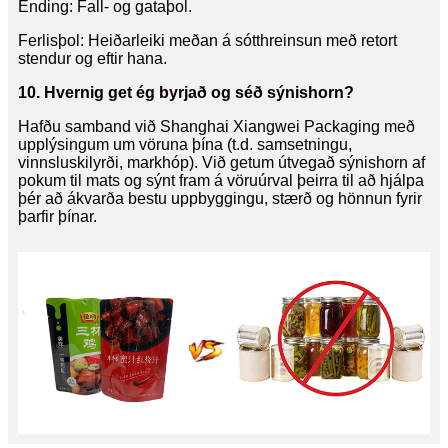
Ending: Fall- og gataþol.
Ferlisþol: Heiðarleiki meðan á sótthreinsun með retort
stendur og eftir hana.
10. Hvernig get ég byrjað og séð sýnishorn?
Hafðu samband við Shanghai Xiangwei Packaging með
upplýsingum um vöruna þína (t.d. samsetningu,
vinnsluskilyrði, markhóp). Við getum útvegað sýnishorn af
pokum til mats og sýnt fram á vöruúrval þeirra til að hjálpa
þér að ákvarða bestu uppbyggingu, stærð og hönnun fyrir
þarfir þínar.