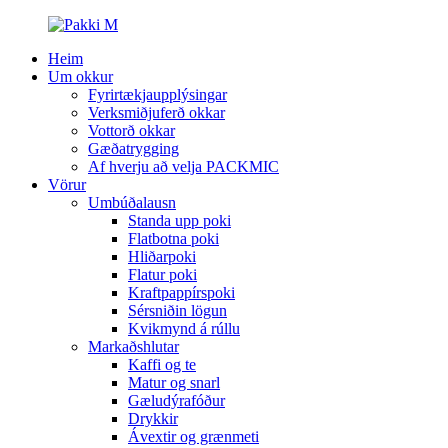
Heim
Um okkur
Fyrirtækjaupplýsingar
Verksmiðjuferð okkar
Vottorð okkar
Gæðatrygging
Af hverju að velja PACKMIC
Vörur
Umbúðalausn
Standa upp poki
Flatbotna poki
Hliðarpoki
Flatur poki
Kraftpappírspoki
Sérsniðin lögun
Kvikmynd á rúllu
Markaðshlutar
Kaffi og te
Matur og snarl
Gæludýrafóður
Drykkir
Ávextir og grænmeti