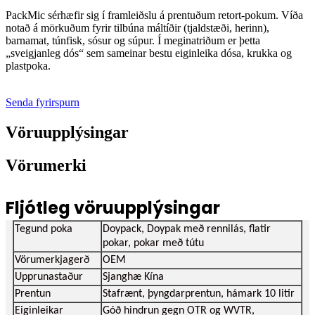
PackMic sérhæfir sig í framleiðslu á prentuðum retort-pokum. Víða
notað á mörkuðum fyrir tilbúna máltíðir (tjaldstæði, herinn),
barnamat, túnfisk, sósur og súpur. Í meginatriðum er þetta
„sveigjanleg dós“ sem sameinar bestu eiginleika dósa, krukka og
plastpoka.
Senda fyrirspurn
Vöruupplýsingar
Vörumerki
Fljótleg vöruupplýsingar
Tegund poka
Doypack, Doypak með rennilás, flatir
pokar, pokar með tútu
Vörumerkjagerð
OEM
Upprunastaður
Sjanghæ Kína
Prentun
Stafrænt, þyngdarprentun, hámark 10 litir
Eiginleikar
Góð hindrun gegn OTR og WVTR,