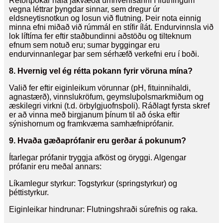
Retortpokar hafa jákvæða umhverfisáhrif í flutningum
vegna léttrar þyngdar sinnar, sem dregur úr
eldsneytisnotkun og losun við flutning. Þeir nota einnig
minna efni miðað við rúmmál en stífir ílát. Endurvinnsla við
lok líftíma fer eftir staðbundinni aðstöðu og tilteknum
efnum sem notuð eru; sumar byggingar eru
endurvinnanlegar þar sem sérhæfð verkefni eru í boði.
8. Hvernig vel ég rétta pokann fyrir vöruna mína?
Valið fer eftir eiginleikum vörunnar (pH, fituinnihaldi,
agnastærð), vinnslukröfum, geymsluþolsmarkmiðum og
æskilegri virkni (t.d. örbylgjuofnsþoli). Ráðlagt fyrsta skref
er að vinna með birgjanum þínum til að óska ​​eftir
sýnishornum og framkvæma samhæfniprófanir.
9. Hvaða gæðaprófanir eru gerðar á pokunum?
Ítarlegar prófanir tryggja afköst og öryggi. Algengar
prófanir eru meðal annars:
Líkamlegur styrkur: Togstyrkur (springstyrkur) og
þéttistyrkur.
Eiginleikar hindrunar: Flutningshraði súrefnis og raka.