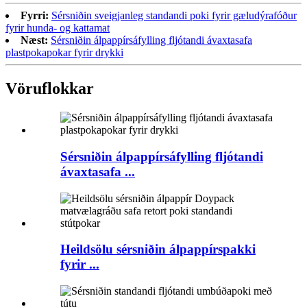
Fyrri:
Sérsniðin sveigjanleg standandi poki fyrir gæludýrafóður
fyrir hunda- og kattamat
Næst:
Sérsniðin álpappírsáfylling fljótandi ávaxtasafa
plastpokapokar fyrir drykki
Vöruflokkar
Sérsniðin álpappírsáfylling fljótandi
ávaxtasafa ...
Heildsölu sérsniðin álpappírspakki
fyrir ...