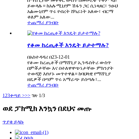
በማሸጊያው መዋቅር ውስጥ በመሠረቱ ጥቅም ላይ
ይውላሉ። ከአሉሚኒየም ሽፋን ጋር ሲነጻጸር፣ ንፁህ
አልሙኒየም ጥሩ የብረት ሸካራነት አለው፣ ብርማ
ቀለም አለው...
ተጨማሪ ያንብቡ
የቆመ ከረጢቶች እንዴት ይታተማሉ?
በአስተዳዳሪ በ23-12-01
የቆሙ ከረጢቶች በማሸጊያ ኢንዱስትሪ ውስጥ
በምቾታቸው እና በተለዋዋጭነታቸው ምክንያት
ተወዳጅ እየሆኑ መጥተዋል። ከባህላዊ የማሸጊያ
ዘዴዎች በጣም ጥሩ አማራጭ ይሰጣሉ፣...
ተጨማሪ ያንብቡ
1
2
3
ቀጣይ >
>>
ገጽ 1/3
ወደ ፓክሚክ እንኳን በደህና መጡ
ጥያቄ ይላኩ