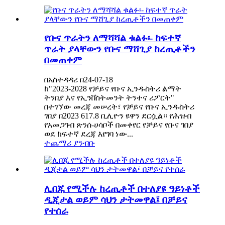
የቡና ጥራትን ለማሻሻል ቁልፉ፡- ከፍተኛ
ጥራት ያላቸውን የቡና ማሸጊያ ከረጢቶችን
በመጠቀም
በአስተዳዳሪ በ24-07-18
ከ"2023-2028 የቻይና የቡና ኢንዱስትሪ ልማት
ትንበያ እና የኢንቨስትመንት ትንተና ሪፖርት"
በተገኘው መረጃ መሠረት፣ የቻይና የቡና ኢንዱስትሪ
ገበያ በ2023 617.8 ቢሊዮን ዩዋን ደርሷል። የሕዝብ
የአመጋገብ ጽንሰ-ሀሳቦች በመቀየር የቻይና የቡና ገበያ
ወደ ከፍተኛ ደረጃ እየገባ ነው...
ተጨማሪ ያንብቡ
ሊበጁ የሚችሉ ከረጢቶች በተለያዩ ዓይነቶች
ዲጂታል ወይም ሳህን ታትመዋል፤ በቻይና
የተሰራ