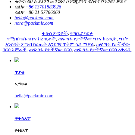
ቁጥር 600 ሊያኒንግ መንገድ፣ ሶንግጂያንግ ዲስት፣ ሻንጋይ፣ ቻይና
ስልክ፡
+86 13701883926
ስልክ፡
+86 21 57786060
bella@packmic.com
nora@packmic.com
ትኩስ ምርቶች
,
የጣቢያ ካርታ
የሚበሰብሱ የቡና ከረጢቶች
,
ጠፍጣፋ የታችኛው የቡና ከረጢት
,
የቤት
እንስሳት ምግብ ከረጢት እንደገና ጥቅም ላይ ማዋል
,
ጠፍጣፋ የታችኛው
ቦርሳ አምራች
,
ጠፍጣፋ የታችኛው ቦርሳ
,
ጠፍጣፋ የታችኛው ቦርሳ አቅራቢ
,
ጥያቄ
ኢሜይል
bella@packmic.com
ዋትስአፕ
ዋትስአፕ