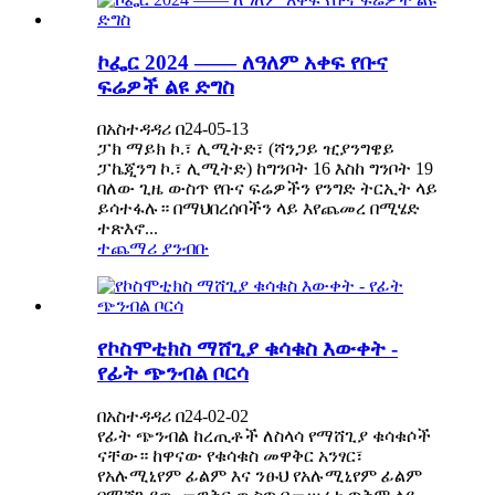
ኮፌር 2024 —— ለዓለም አቀፍ የቡና
ፍሬዎች ልዩ ድግስ
በአስተዳዳሪ በ24-05-13
ፓክ ማይክ ኮ.፣ ሊሚትድ፣ (ሻንጋይ ዢያንግዌይ
ፓኬጂንግ ኮ.፣ ሊሚትድ) ከግንቦት 16 እስከ ግንቦት 19
ባለው ጊዜ ውስጥ የቡና ፍሬዎችን የንግድ ትርኢት ላይ
ይሳተፋሉ። በማህበረሰባችን ላይ እየጨመረ በሚሄድ
ተጽእኖ...
ተጨማሪ ያንብቡ
የኮስሞቲክስ ማሸጊያ ቁሳቁስ እውቀት -
የፊት ጭንብል ቦርሳ
በአስተዳዳሪ በ24-02-02
የፊት ጭንብል ከረጢቶች ለስላሳ የማሸጊያ ቁሳቁሶች
ናቸው። ከዋናው የቁሳቁስ መዋቅር አንፃር፣
የአሉሚኒየም ፊልም እና ንፁህ የአሉሚኒየም ፊልም