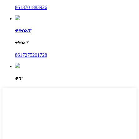
8613701883926
ዋትስአፕ
ዋትስአፕ
8617275201728
ቶፕ