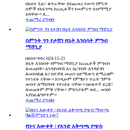
በአሁኑ ጊዜ፣ ቁጥራቸው እየጨመረ የመጣ የምርት
ስሞች የአፍንጫ ከረጢቶችን የመምረጥ አዝማሚያ
አላቸው። ሌ...
ተጨማሪ ያንብቡ
ስምንት ጎን የታሸገ የቤት እንስሳት ምግብ
ማሸጊያ
በአስተዳዳሪ በ24-11-21
የቤት እንስሳት የምግብ ማሸጊያ ከረጢቶች ምግብን
ለመጠበቅ፣ እንዳይበላሽ እና እርጥበት እንዳይገባ
ለመከላከል እና በተቻለ መጠን ዕድሜውን ለማራዘም
የተነደፉ ናቸው። እንዲሁም የምግቡን ጥራት ግምት
ውስጥ ለማስገባት የተነደፉ ናቸው። በሁለተኛ ደረጃ፣
ለመጠቀም ምቹ ናቸው፣ ምክንያቱም ወደ... መሄድ
አያስፈልግዎትም።
ተጨማሪ ያንብቡ
የቡና እውቀት | የአንድ አቅጣጫ የጭስ