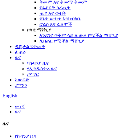
ቅመም እና ቅመማ ቅመም
የሬቶርት ከረጢት
ጤና እና ውበት
የቤት ውስጥ እንክብካቤ
ሮልስ እና ፊልሞች
ዘላቂ ማሸጊያ
እንደገና ጥቅም ላይ ሊውል የሚችል ማሸጊያ
ሊበጠር የሚችል ማሸጊያ
ዲጂታል ህትመት
ፈጠራ
ዜና
የኩባንያ ዜና
የኢንዱስትሪ ዜና
ጦማር
አውርድ
ያግኙን
English
መነሻ
ዜና
ዜና
የኩባንያ ዜና