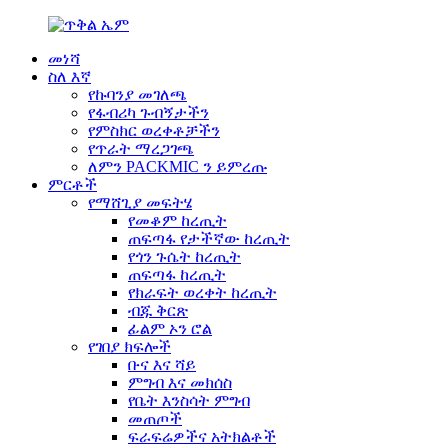
መነሻ
ስለ እኛ
የኩባንያ መገለጫ
የፋብሪካ ጉብኝታችን
የምስክር ወረቀቶቻችን
የጥራት ማረጋገጫ
ለምን PACKMIC ን ይምረጡ
ምርቶች
የማሸጊያ መፍትሄ
የመቆም ከረጢት
ጠፍጣፋ የታችኛው ከረጢት
የጎን ጉሴት ከረጢት
ጠፍጣፋ ከረጢት
የክራፍት ወረቀት ከረጢት
ብጁ ቅርጽ
ፊልም ኦን ሮል
የገበያ ክፍሎች
ቡና እና ሻይ
ምግብ እና መክሰስ
የቤት እንስሳት ምግብ
መጠጦች
ፍራፍሬዎችና አትክልቶች