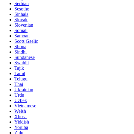
Serbian
Sesotho
Sinhala
Slovak
Slovenian
Somali
Samoan
Scots Gaelic
Shona
Sindhi
Sundanese
Swahili
Tajik
Tamil
Telugu
Thai
Ukrainian
Urdu
Uzbek
Vietnamese
Welsh
Xhosa
Yiddish
Yoruba
Zulu