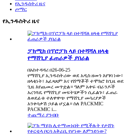
የኢንዱስትሪ ዜና
ጦማር
የኢንዱስትሪ ዜና
ፓክሚክ በፕሮፓክ ላይ በተሻሻለ ዘላቂ
የማሸጊያ ፈጠራዎች ያበራል
በአስተዳዳሪ በ26-06-25
የማሸጊያ ኢንዱስትሪው ወደ አዲስ ዘመን እየገባ ነው፣
ዘላቂነት፣ አፈጻጸም እና የሸማቾች ተሞክሮ ከጊዜ ወደ
ጊዜ እየጨመረ መጥቷል። ዓለም አቀፍ ብራንዶች
አረንጓዴ የማሸጊያ መፍትሄዎችን ሲፈልጉ፣ ፈጠራ
ለወደፊቱ ተለዋዋጭ የማሸጊያ መሳሪያዎች
አንቀሳቃሽ ኃይል ሆኗል። ስለ PACKMIC
PACKMIC i...
ተጨማሪ ያንብቡ