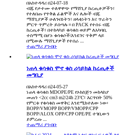
በአስተዳዳሪ በ24-07-18
ብጁ የታተሙ ተለዋዋጭ የማሸጊያ ከረጢቶቻችን፣
የተለበጡ የጥቅል ፊልሞች እና ሌሎች ብጁ
ማሸጊያዎች ሁለገብነትን፣ ዘላቂነትን እና ጥራትን
ምርጥ ጥምረት ይሰጣሉ። በ PACK የተሰሩ ብጁ
ከረጢቶች፣ በተከላካይ ቁሳቁስ ወይም ለአካባቢ
ተስማሚ በሆኑ ቁሳቁሶች/እንደገና ጥቅም ላይ
በሚውሉ ማሸጊያዎች የተሰራ ...
ተጨማሪ ያንብቡ
ነጠላ ቁሳቁስ ሞኖ ቁስ ሪሳይክል ከረጢቶች
መግቢያ
በአስተዳዳሪ በ24-05-27
ነጠላ ቁሳቁስ MDOPE/PE የኦክስጅን መከላከያ
መጠን <2cc cm3 m2/24h 23℃፣ እርጥበት 50%
የምርቱ የቁሳቁስ መዋቅር እንደሚከተለው ነው፡
BOPP/VMOPP BOPP/VMOPP/CPP
BOPP/ALOX OPP/CPP OPE/PE ተገቢውን
ይምረጡ ...
ተጨማሪ ያንብቡ