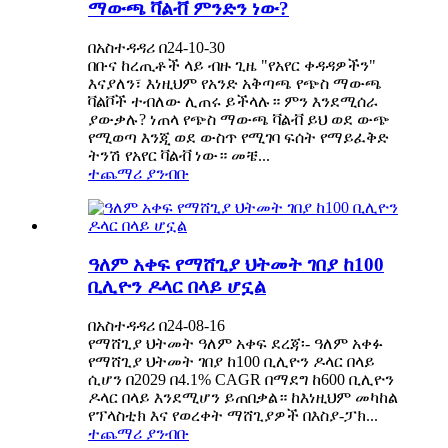
ማውጫ ቫልቭ ምንድን ነው?
በአስተዳዳሪ በ24-10-30
በቡና ከረጢቶች ላይ ብዙ ጊዜ "የአየር ቀዳዳዎችን"
እናያለን፣ እነዚህም የአንድ አቅጣጫ የጭስ ማውጫ
ቫልቮች ተብለው ሊጠሩ ይችላሉ። ምን እንደሚሰራ
ያውቃሉ? ነጠላ የጭስ ማውጫ ቫልቭ ይህ ወደ ውጭ
የሚወጣ እንጂ ወደ ውስጥ የሚገባ ፍሰት የማይፈቅድ
ትንሽ የአየር ቫልቭ ነው። መቼ...
ተጨማሪ ያንብቡ
ዓለም አቀፍ የማሸጊያ ህትመት ገበያ ከ100
ቢሊዮን ዶላር በላይ ሆኗል
በአስተዳዳሪ በ24-08-16
የማሸጊያ ህትመት ዓለም አቀፍ ደረጃ፡- ዓለም አቀፉ
የማሸጊያ ህትመት ገበያ ከ100 ቢሊዮን ዶላር በላይ
ሲሆን በ2029 በ4.1% CAGR በማደግ ከ600 ቢሊዮን
ዶላር በላይ እንደሚሆን ይጠበቃል። ከእነዚህም መካከል
የፕላስቲክ እና የወረቀት ማሸጊያዎች በእስያ-ፓክ...
ተጨማሪ ያንብቡ