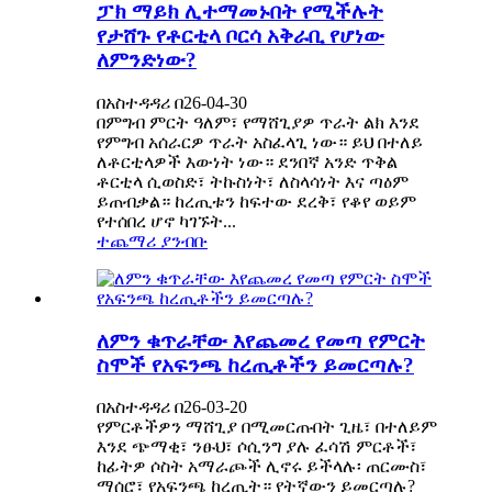
ፓክ ማይክ ሊተማመኑበት የሚችሉት
የታሸጉ የቶርቲላ ቦርሳ አቅራቢ የሆነው
ለምንድነው?
በአስተዳዳሪ በ26-04-30
በምግብ ምርት ዓለም፣ የማሸጊያዎ ጥራት ልክ እንደ
የምግብ አሰራርዎ ጥራት አስፈላጊ ነው። ይህ በተለይ
ለቶርቲላዎች እውነት ነው። ደንበኛ አንድ ጥቅል
ቶርቲላ ሲወስድ፣ ትኩስነት፣ ለስላሳነት እና ጣዕም
ይጠብቃል። ከረጢቱን ከፍተው ደረቅ፣ የቆየ ወይም
የተሰበረ ሆኖ ካገኙት...
ተጨማሪ ያንብቡ
ለምን ቁጥራቸው እየጨመረ የመጣ የምርት
ስሞች የአፍንጫ ከረጢቶችን ይመርጣሉ?
በአስተዳዳሪ በ26-03-20
የምርቶችዎን ማሸጊያ በሚመርጡበት ጊዜ፣ በተለይም
እንደ ጭማቂ፣ ንፁህ፣ ሶሲንግ ያሉ ፈሳሽ ምርቶች፣
ከፊትዎ ሶስት አማራጮች ሊኖሩ ይችላሉ፡ ጠርሙስ፣
ማሰሮ፣ የአፍንጫ ከረጢት። የትኛውን ይመርጣሉ?