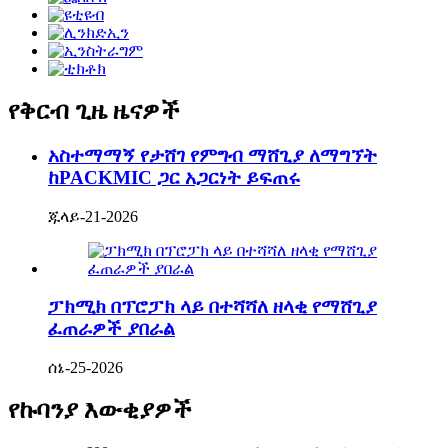
የቅርብ ጊዜ ዜናዎች
አስተማማኝ የታሸገ የምግብ ማሸጊያ ለማግኘት
ከPACKMIC ጋር አጋርነት ይፍጠሩ
ጁላይ-21-2026
ፓክሚክ በፕሮፓክ ላይ በተሻሻለ ዘላቂ የማሸጊያ
ፈጠራዎች ያበራል
ሰኔ-25-2026
የኩባንያ እውቂያዎች