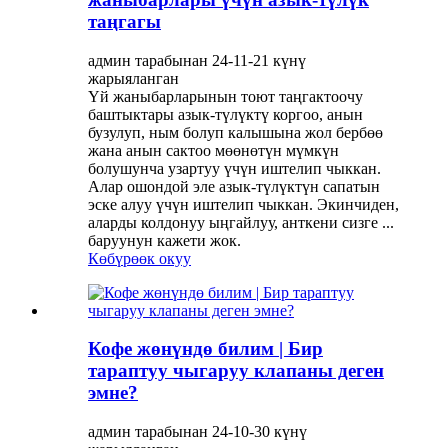
таңгагы
админ тарабынан 24-11-21 күнү
жарыяланган
Үй жаныбарларынын тоют таңгактоочу
баштыктары азык-түлүктү коргоо, анын
бузулуп, ным болуп калышына жол бербөө
жана анын сактоо мөөнөтүн мүмкүн
болушунча узартуу үчүн иштелип чыккан.
Алар ошондой эле азык-түлүктүн сапатын
эске алуу үчүн иштелип чыккан. Экинчиден,
аларды колдонуу ыңгайлуу, анткени сизге ...
баруунун кажети жок.
Көбүрөөк окуу
Кофе жөнүндө билим | Бир
тараптуу чыгаруу клапаны деген
эмне?
админ тарабынан 24-10-30 күнү