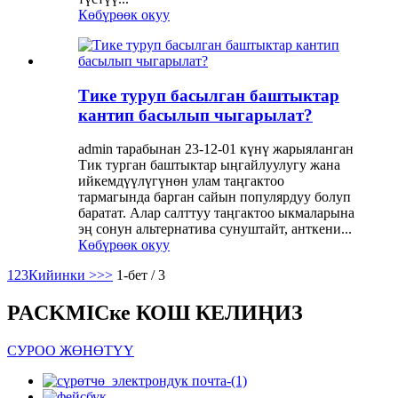
Көбүрөөк окуу
Тике туруп басылган баштыктар
кантип басылып чыгарылат?
admin тарабынан 23-12-01 күнү жарыяланган
Тик турган баштыктар ыңгайлуулугу жана
ийкемдүүлүгүнөн улам таңгактоо
тармагында барган сайын популярдуу болуп
баратат. Алар салттуу таңгактоо ыкмаларына
эң сонун альтернатива сунуштайт, анткени...
Көбүрөөк окуу
1
2
3
Кийинки >
>>
1-бет / 3
PACKMICке КОШ КЕЛИҢИЗ
СУРОО ЖӨНӨТҮҮ