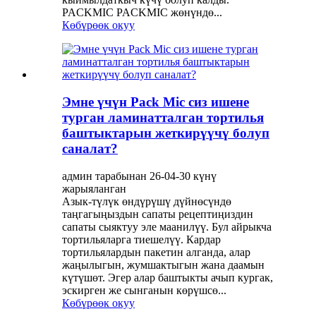
PACKMIC PACKMIC жөнүндө...
Көбүрөөк окуу
Эмне үчүн Pack Mic сиз ишене
турган ламинатталган тортилья
баштыктарын жеткирүүчү болуп
саналат?
админ тарабынан 26-04-30 күнү
жарыяланган
Азык-түлүк өндүрүшү дүйнөсүндө
таңгагыңыздын сапаты рецептиңиздин
сапаты сыяктуу эле маанилүү. Бул айрыкча
тортильяларга тиешелүү. Кардар
тортильялардын пакетин алганда, алар
жаңылыгын, жумшактыгын жана даамын
күтүшөт. Эгер алар баштыкты ачып кургак,
эскирген же сынганын көрүшсө...
Көбүрөөк окуу