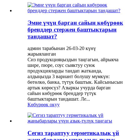
Эмне үчүн барган сайын көбүрөөк
бренддер стержен баштыктарын
тандашат?
админ тарабынан 26-03-20 күнү
жарыяланган
Сиз продукцияңыздын таңгагын, айрыкча
шире, пюре, соус сыяктуу суюк
продукцияларды тандап жатканда,
алдыңызда 3 вариант болушу мүмкүн:
бөтөлкө, банка, түтүк баштык. Кайсынысын
артык көрөсүз? Азыркы учурда барган
сайын көбүрөөк бренддер түтүк
баштыктарын тандашат. Ле...
Көбүрөөк окуу
Сегиз тараптуу герметикалык үй
жаныбарлары үчүн азык-түлүк