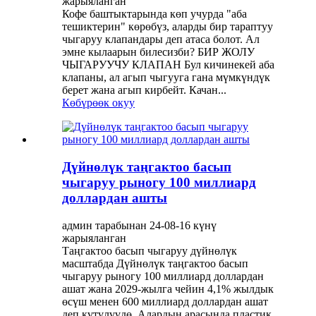
жарыяланган
Кофе баштыктарында көп учурда "аба
тешиктерин" көрөбүз, аларды бир тараптуу
чыгаруу клапандары деп атаса болот. Ал
эмне кылаарын билесизби? БИР ЖОЛУ
ЧЫГАРУУЧУ КЛАПАН Бул кичинекей аба
клапаны, ал агып чыгууга гана мүмкүндүк
берет жана агып кирбейт. Качан...
Көбүрөөк окуу
Дүйнөлүк таңгактоо басып
чыгаруу рыногу 100 миллиард
доллардан ашты
админ тарабынан 24-08-16 күнү
жарыяланган
Таңгактоо басып чыгаруу дүйнөлүк
масштабда Дүйнөлүк таңгактоо басып
чыгаруу рыногу 100 миллиард доллардан
ашат жана 2029-жылга чейин 4,1% жылдык
өсүш менен 600 миллиард доллардан ашат
деп күтүлүүдө. Алардын арасында пластик