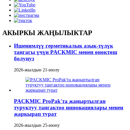
АКЫРКЫ ЖАҢЫЛЫКТАР
Ишенимдүү герметикалык азык-түлүк
таңгагы үчүн PACKMIC менен өнөктөш
болуңуз
2026-жылдын 21-июлу
PACKMIC ProPak'та жаңыртылган
туруктуу таңгактоо инновациялары менен
жаркырап турат
2026-жылдын 25-июну