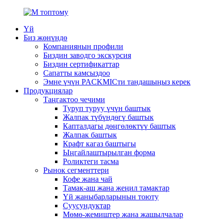
Үй
Биз жөнүндө
Компаниянын профили
Биздин заводго экскурсия
Биздин сертификаттар
Сапатты камсыздоо
Эмне үчүн PACKMICти тандашыңыз керек
Продукциялар
Таңгактоо чечими
Туруп туруу үчүн баштык
Жалпак түбүндөгү баштык
Капталдагы дөңгөлөктүү баштык
Жалпак баштык
Крафт кагаз баштыгы
Ыңгайлаштырылган форма
Роликтеги тасма
Рынок сегменттери
Кофе жана чай
Тамак-аш жана жеңил тамактар
Үй жаныбарларынын тоюту
Суусундуктар
Мөмө-жемиштер жана жашылчалар