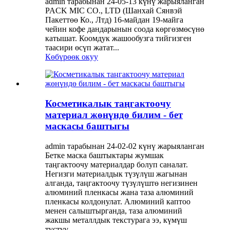
admin тарабынан 24-05-13 күнү жарыяланган
PACK MIC CO., LTD (Шанхай Сянвэй
Пакеттөө Ко., Лтд) 16-майдан 19-майга
чейин кофе дандарынын соода көргөзмөсүнө
катышат. Коомдук жашообузга тийгизген
таасири өсүп жатат...
Көбүрөөк окуу
Косметикалык таңгактоочу
материал жөнүндө билим - бет
маскасы баштыгы
admin тарабынан 24-02-02 күнү жарыяланган
Бетке маска баштыктары жумшак
таңгактоочу материалдар болуп саналат.
Негизги материалдык түзүлүш жагынан
алганда, таңгактоочу түзүлүштө негизинен
алюминий пленкасы жана таза алюминий
пленкасы колдонулат. Алюминий каптоо
менен салыштырганда, таза алюминий
жакшы металлдык текстурага ээ, күмүш
түстүү...