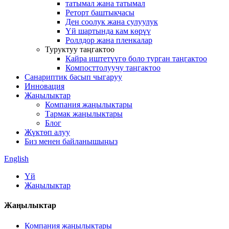
татымал жана татымал
Реторт баштыкчасы
Ден соолук жана сулуулук
Үй шартында кам көрүү
Роллдор жана пленкалар
Туруктуу таңгактоо
Кайра иштетүүгө боло турган таңгактоо
Компосттолуучу таңгактоо
Санариптик басып чыгаруу
Инновация
Жаңылыктар
Компания жаңылыктары
Тармак жаңылыктары
Блог
Жүктөп алуу
Биз менен байланышыңыз
English
Үй
Жаңылыктар
Жаңылыктар
Компания жаңылыктары