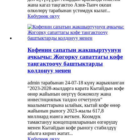
жана кагаз таңгактоо Азия-Тынч океан
өлкөлөрү тарабынан үстөмдүк кылат...
Көбүрөөк окуу
Кофенин сапатын жакшыртуунун
ачкычы: Жогорку сапаттагы кофе
таңгактоочу баштыктарды
колдонуу менен
admin тарабынан 24-07-18 күнү жарыяланган
"2023-2028-жылдарга карата Кытайдын кофе
өнөр жайынын өнүгүү божомолу жана
инвестициялык талдоо отчетунун"
маалыматтарына ылайык, кытай кофе өнөр
жайынын рыногу 2023-жылы 617,8
миллиард юанга жеткен. Коомдук
тамактануу концепцияларынын өзгөрүшү
менен Кытайдын кофе рыногу стабилдүү
абалга кирип жатат...
Көбүрөөк окуу