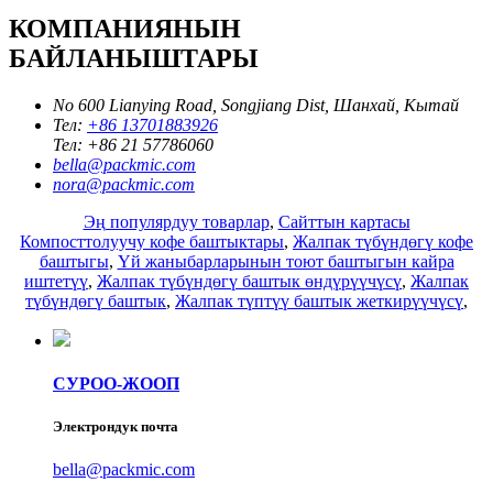
КОМПАНИЯНЫН
БАЙЛАНЫШТАРЫ
No 600 Lianying Road, Songjiang Dist, Шанхай, Кытай
Тел:
+86 13701883926
Тел:
+86 21 57786060
bella@packmic.com
nora@packmic.com
Эң популярдуу товарлар
,
Сайттын картасы
Компосттолуучу кофе баштыктары
,
Жалпак түбүндөгү кофе
баштыгы
,
Үй жаныбарларынын тоют баштыгын кайра
иштетүү
,
Жалпак түбүндөгү баштык өндүрүүчүсү
,
Жалпак
түбүндөгү баштык
,
Жалпак түптүү баштык жеткирүүчүсү
,
СУРОО-ЖООП
Электрондук почта
bella@packmic.com