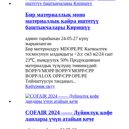
Бир материалдык моно
материалдык кайра иштетүү
баштыкчалары Киришүү
админ тарабынан 24-05-27 күнү
жарыяланган
Бир материалдуу MDOPE/PE Кычкылтек
тосмосунун ылдамдыгы <2cc см3 м2/24 саат
23℃, нымдуулук 50% Продукциянын
материалдык түзүлүшү төмөнкүдөй:
BOPP/VMOPP BOPP/VMOPP/CPP
BOPP/ALOX OPP/CPP OPE/PE
Тийиштүүсүн тандаңыз...
Көбүрөөк окуу
COFAIR 2024 —— Дүйнөлүк кофе
дандары үчүн атайын кече