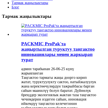
Тармак жаңылыктары
Блог
Тармак жаңылыктары
PACKMIC ProPak'та
жаңыртылган туруктуу таңгактоо
инновациялары менен жаркырап
турат
админ тарабынан 26-06-25 күнү
жарыяланган
Таңгактоо тармагы жаңы доорго кирип
жатат, туруктуулукту сактоо, натыйжалуулук
жана керектөөчүлөрдүн тажрыйбасы барган
сайын маанилүү болуп баратат. Дүйнөлүк
бренддер экологиялык жактан таза таңгактоо
чечимдерин издеген сайын, инновация
ийкемдүү таңгактоо келечегинин
кыймылдаткыч күчү болуп калды.