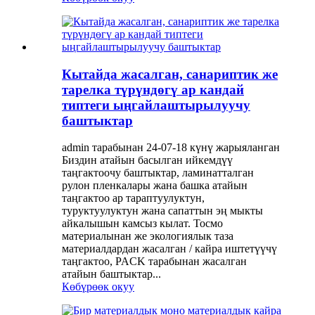
Кытайда жасалган, санариптик же
тарелка түрүндөгү ар кандай
типтеги ыңгайлаштырылуучу
баштыктар
admin тарабынан 24-07-18 күнү жарыяланган
Биздин атайын басылган ийкемдүү
таңгактоочу баштыктар, ламинатталган
рулон пленкалары жана башка атайын
таңгактоо ар тараптуулуктун,
туруктуулуктун жана сапаттын эң мыкты
айкалышын камсыз кылат. Тосмо
материалынан же экологиялык таза
материалдардан жасалган / кайра иштетүүчү
таңгактоо, PACK тарабынан жасалган
атайын баштыктар...
Көбүрөөк окуу