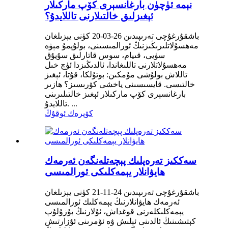
نېمە ئۈچۈن بارغانسېرى كۆپ ماركىلار
ئېغىزلىق خالتىلارنى تاللايدۇ؟
باشقۇرغۇچى تەرىپىدىن 26-03-20 كۈنى يېزىلغان
مەھسۇلاتلىرىڭىزنىڭ ئورالمىسىنى، بولۇپمۇ مېۋە
سۈيى، قىيام، سوس قاتارلىق سۇيۇق
مەھسۇلاتلارنى تاللىغاندا، ئالدىڭىزدا ئۈچ خىل
تاللاش بولۇشى مۇمكىن: بوتۇلكا، قۇتا، ئېغىز
خالتىسى. قايسىسىنى ياخشى كۆرىسىز؟ ھازىر
بارغانسېرى كۆپ ماركىلار ئېغىز خالتىلىرىنى
تاللايدۇ. ...
كۆپرەك ئوقۇڭ
سەككىز تەرەپلىك پېچەتلەنگەن ئەرمەك
ھايۋانلار يېمەكلىكى ئورالمىسى
باشقۇرغۇچى تەرىپىدىن 24-11-21 كۈنى يېزىلغان
ئەرمەك ھايۋانلارنىڭ يېمەكلىك ئورالمىسى
يېمەكلىكلەرنى قوغداش، ئۇلارنىڭ بۇزۇلۇپ
كېتىشىنىڭ ئالدىنى ئېلىش ۋە ئۆمرىنى ئۇزارتىش