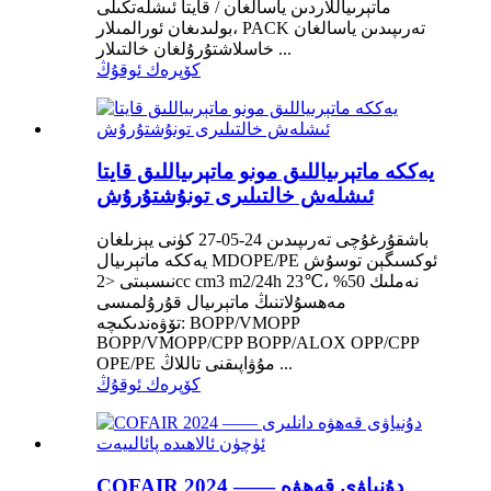
ماتېرىياللاردىن ياسالغان / قايتا ئىشلەتكىلى
بولىدىغان ئورالمىلار، PACK تەرىپىدىن ياسالغان
خاسلاشتۇرۇلغان خالتىلار ...
كۆپرەك ئوقۇڭ
يەككە ماتېرىياللىق مونو ماتېرىياللىق قايتا
ئىشلەش خالتىلىرى تونۇشتۇرۇش
باشقۇرغۇچى تەرىپىدىن 24-05-27 كۈنى يېزىلغان
يەككە ماتېرىيال MDOPE/PE ئوكسىگېن توسۇش
نىسبىتى <2cc cm3 m2/24h 23℃، نەملىك 50%
مەھسۇلاتنىڭ ماتېرىيال قۇرۇلمىسى
تۆۋەندىكىچە: BOPP/VMOPP
BOPP/VMOPP/CPP BOPP/ALOX OPP/CPP
OPE/PE مۇۋاپىقنى تاللاڭ ...
كۆپرەك ئوقۇڭ
COFAIR 2024 —— دۇنياۋى قەھۋە