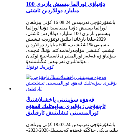
دۇنياۋى ئورالما بېسىش بازىرى 100
مىليارد دوللاردىن ئاشتى
باشقۇرغۇچى تەرىپىدىن 24-08-16 كۈنى يېزىلغان
ئورالما بېسىش دۇنيا مىقياسىدا دۇنيا ئورالما
بېسىش بازىرى 100 مىليارد دوللاردىن ئاشتى،
2029-يىلغا بارغاندا يىللىق ئوتتۇرىچە ئېشىش
نىسبىتى %4.1 ئېشىپ، 600 مىليارد دوللاردىن
ئېشىپ كېتىشى مۆلچەرلەنمەكتە. بۇنىڭ ئىچىدە،
سۇلياۋ ۋە قەغەز ئورالمىلىرى ئاسىيا-تىنچ ئوكيان
دۆلەتلىرى تەرىپىدىن ئىگىلىنىلىدۇ...
كۆپرەك ئوقۇڭ
قەھۋە سۈپىتىنى ياخشىلاشنىڭ
ئاچقۇچى: يۇقىرى سۈپەتلىك قەھۋە
ئورالمىسىنى ئىشلىتىش ئارقىلىق
باشقۇرغۇچى تەرىپىدىن 24-07-18 كۈنى يېزىلغان
«2023-2028-يىللىرىدىكى جۇڭگو قەھۋە كەسپىنىڭ