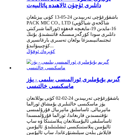
دانلىرى ئۈچۈن ئالاھىدە پائالىيەت
باشقۇرغۇچى تەرىپىدىن 24-05-13 كۈنى يېزىلغان
PACK MIC CO., LTD (شاڭخەي شياڭۋېي
ئورالما شىركىتى) 16-مايدىن 19-مايغىچە قەھۋە
دانلىرى سودا كۆرگەزمىسىگە قاتنىشىدۇ. بۇنىڭ
ئىجتىمائىيىمىزغا بولغان تەسىرى بارغانسېرى
كۈچىيىۋاتىدۇ...
كۆپرەك ئوقۇڭ
گىرىم بۇيۇملىرى ئورالمىسى بىلىمى - يۈز
ماسكىسى خالتىسى
باشقۇرغۇچى تەرىپىدىن 24-02-02 كۈنى يوللانغان
يۈز ماسكىسى خالتىلىرى يۇمشاق ئورالما
ماتېرىيالى. ئاساسلىق ماتېرىيال قۇرۇلمىسى
نۇقتىسىدىن قارىغاندا، ئورالما قۇرۇلمىسىدا
ئاساسلىقى ئاليۇمىنلانغان پىلاستىنكا ۋە ساپ
ئاليۇمىن پىلاستىنكىسى ئىشلىتىلىدۇ. ئاليۇمىن
قاپلاش بىلەن سېلىشتۇرغاندا، ساپ ئاليۇمىن