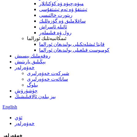
مېۋە-چېۋە ۋە كۆكتاتلار
تېتىتقۇ ۋە تەم تېتىتقۇسى
رېتورت خالتىسى
ساغلاملىق ۋە گۈزەللىك
ئائىلە ئاسراش
رول ۋە فىلىملەر
ئىمكانىيەتلىك ئورالما
قايتا ئىشلەتكىلى بولىدىغان ئورالما
كومپوست قىلغىلى بولىدىغان ئورالما
رەقەملىك بېسىش
يېڭىلىق يارىتىش
خەۋەرلەر
شىركەت خەۋەرلىرى
سانائەت خەۋەرلىرى
بىلوگ
چۈشۈرۈش
بىز بىلەن ئالاقىلىشىڭ
English
ئۆي
خەۋەرلەر
خەۋەرلەر