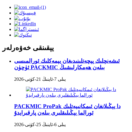
يېقىنقى خەۋەرلەر
ئىشەنچلىك پېچەتلىنىدىغان يېمەكلىك ئورالمىسى
ئۈچۈن PACKMIC بىلەن ھەمكارلىشىڭ
2026-يىلى 7-ئاينىڭ 21-كۈنى
PACKMIC ProPak دا يېڭىلانغان ئىمكانىيەتلىك
ئورالما يېڭىلىقلىرى بىلەن پارقىرايدۇ
2026-يىلى 6-ئاينىڭ 25-كۈنى