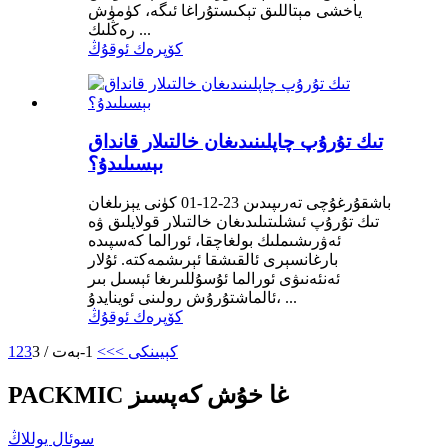
ياخشى مېتاللىق تېكىستۇراغا ئىگە، كۈمۈش
رەڭلىك ...
كۆپرەك ئوقۇڭ
تىك تۇرۇپ چاپلىنىدىغان خالتىلار قانداق
بېسىلىدۇ؟
باشقۇرغۇچى تەرىپىدىن 23-12-01 كۈنى يېزىلغان
تىك تۇرۇپ ئىشلىتىلىدىغان خالتىلار قولايلىق ۋە
ئەۋرىشىملىك ​​بولغاچقا، ئورالما كەسپىدە
بارغانسېرى ئالقىشقا ئېرىشمەكتە. ئۇلار
ئەنئەنىۋى ئورالما ئۇسۇللىرىغا ئېسىل بىر
ئالماشتۇرۇش رولىنى ئوينايدۇ، ...
كۆپرەك ئوقۇڭ
كېيىنكى >
>>
1-بەت / 3
3
2
1
PACKMIC غا خۇش كەپسىز
سوئال يوللاڭ