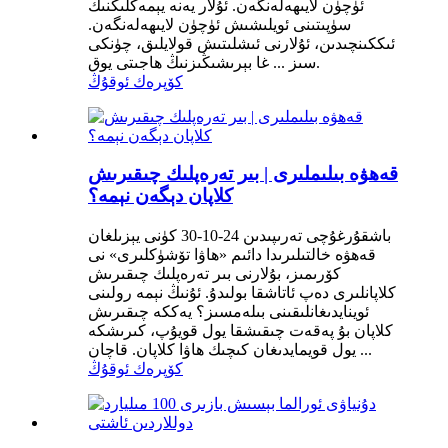
ئۈچۈن لايىھەلەنگەن. ئۇلار يەنە يېمەكلىكنىڭ
سۈپىتىنى ئويلىشىش ئۈچۈن لايىھەلەنگەن.
ئىككىنچىدىن، ئۇلارنى ئىشلىتىش قولايلىق، چۈنكى
سىز ... غا بېرىشىڭىزنىڭ ھاجىتى يوق.
كۆپرەك ئوقۇڭ
قەھۋە بىلىملىرى | بىر تەرەپلىك چىقىرىش
كلاپان دېگەن نېمە؟
باشقۇرغۇچى تەرىپىدىن 24-10-30 كۈنى يېزىلغان
قەھۋە خالتىلىرىدا دائىم «ھاۋا تۆشۈكلىرى» نى
كۆرىمىز، بۇلارنى بىر تەرەپلىك چىقىرىش
كلاپانلىرى دەپ ئاتاشقا بولىدۇ. ئۇنىڭ نېمە رولىنى
ئوينايدىغانلىقىنى بىلەمسىز؟ يەككە چىقىرىش
كلاپان بۇ پەقەت چىقىشقا يول قويۇپ، كىرىشكە
يول قويمايدىغان كىچىك ھاۋا كلاپان. قاچان ...
كۆپرەك ئوقۇڭ