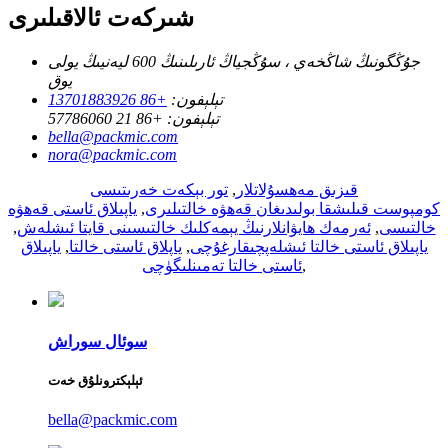
شىركەت ئالاقىلىرى
جۇڭگونىڭ شاڭخەي ، سۇڭجياڭ ئارىلىنىڭ 600 ليەنيىڭ يولى
يوق
تېلېفون:
+86 13701883926
تېلېفون:
+86 21 57786060
bella@packmic.com
nora@packmic.com
قىزىق مەھسۇلاتلار
,
تور بېكەت خەرىتىسى
كومپوست قىلىشقا بولىدىغان قەھۋە خالتىلىرى
,
ياپىلاق ئاستى قەھۋە
خالتىسى
,
ئەرمەك ھايۋانلارنىڭ يېمەكلىك خالتىسىنى قايتا ئىشلەش
,
ياپىلاق ئاستى خالتا ئىشلەپچىقارغۇچى
,
ياپلاق ئاستى خالتا
,
ياپىلاق
,
ئاستى خالتا تەمىنلىگۈچى
سوئال سوراش
ئېلېكترونلۇق خەت
bella@packmic.com