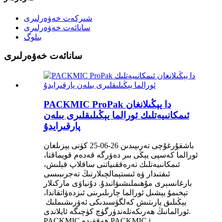
شىركەت خەۋەرلىرى
سانائەت خەۋەرلىرى
بىلوگ
سانائەت خەۋەرلىرى
PACKMIC ProPak دا يېڭىلانغان
ئىمكانىيەتلىك ئورالما يېڭىلىقلىرى بىلەن
پارقىرايدۇ
باشقۇرغۇچى تەرىپىدىن 26-06-25 كۈنى يېزىلغان
ئورالما كەسپى يېڭى بىر دەۋرگە قەدەم قويماقتا،
ئىمكانىيەتلىك تەرەققىياتنى ساقلاپ قېلىش،
ئىقتىدار ۋە ئىستېمالچىلارنىڭ تەجرىبىسى
بارغانسېرى مۇھىملىشىۋاتىدۇ. دۇنياۋى ماركىلار
تېخىمۇ يېشىل ئورالما چارىلىرىنى ئىزدەۋاتقاندا،
يېڭىلىق يارىتىش كەلگۈسىدىكى ئەۋرىشىملىك ​​
ئورالمانىڭ ھەرىكەتلەندۈرگۈچ كۈچىگە ئايلاندى.
PACKMIC ھەققىدە PACKMIC i...