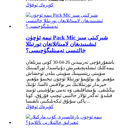
كۆپرەك ئوقۇڭ
نېمە ئۈچۈن Pack Mic شىركىتى سىز
ئىشىنىدىغان لامىناتلانغان تورتىللا
خالتىسى تەمىنلىگۈچىسى؟
باشقۇرغۇچى تەرىپىدىن 26-04-30 كۈنى يېزىلغان
يېمەكلىك ئىشلەپچىقىرىش دۇنياسىدا، ئورالمىنىڭ
سۈپىتى رېتسېپنىڭ سۈپىتى بىلەن ئوخشاش
مۇھىم. بۇ، بولۇپمۇ تورتىللا ئۈچۈن تېخىمۇ مۇھىم.
خېرىدار تورتىللانىڭ بىر بولاقىنى ئالسا، ئۇنىڭ
يېڭىلىقى، يۇمشاقلىقى ۋە تەمى بولۇشىنى ئۈمىد
قىلىدۇ. ئەگەر ئۇلار خالتىنى ئېچىپ قۇرۇق، كونا
ياكى سۇنۇق ئىكەنلىكىنى بايقىسا ...
كۆپرەك ئوقۇڭ