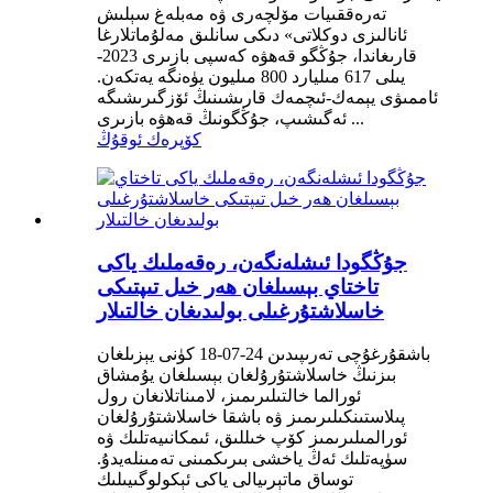
تەرەققىيات مۆلچەرى ۋە مەبلەغ سېلىش
ئانالىزى دوكلاتى» دىكى سانلىق مەلۇماتلارغا
قارىغاندا، جۇڭگو قەھۋە كەسپى بازىرى 2023-
يىلى 617 مىليارد 800 مىليون يۈەنگە يەتكەن.
ئاممىۋى يېمەك-ئىچمەك قارىشىنىڭ ئۆزگىرىشىگە
ئەگىشىپ، جۇڭگونىڭ قەھۋە بازىرى ...
كۆپرەك ئوقۇڭ
جۇڭگودا ئىشلەنگەن، رەقەملىك ياكى
تاختاي بېسىلغان ھەر خىل تىپتىكى
خاسلاشتۇرغىلى بولىدىغان خالتىلار
باشقۇرغۇچى تەرىپىدىن 24-07-18 كۈنى يېزىلغان
بىزنىڭ خاسلاشتۇرۇلغان بېسىلغان يۇمشاق
ئورالما خالتىلىرىمىز، لامىناتلانغان رول
پىلاستىنكىلىرىمىز ۋە باشقا خاسلاشتۇرۇلغان
ئورالمىلىرىمىز كۆپ خىللىق، ئىمكانىيەتلىك ۋە
سۈپەتلىك ئەڭ ياخشى بىرىكمىنى تەمىنلەيدۇ.
توساق ماتېرىيالى ياكى ئېكولوگىيىلىك