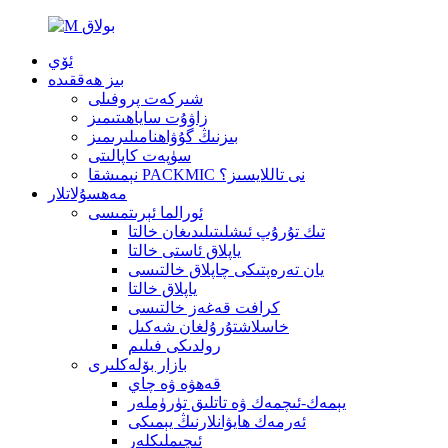
ئۆي
بىز ھەققىدە
شىركەت پروفىلى
زاۋۇت ساياھىتىمىز
بىزنىڭ گۇۋاھنامىلىرىمىز
سۈپەت كاپالىتى
نېمىشقا PACKMIC نى تاللايسىز؟
مەھسۇلاتلار
ئورالما ئېرىتمىسى
تىك تۇرۇپ ئىشلىتىلىدىغان خالتا
ياپلاق ئاستى خالتا
يان تەرەپتىكى چاپلاق خالتىسى
ياپلاق خالتا
كرافت قەغەز خالتىسى
خاسلاشتۇرۇلغان شەكىل
رولدىكى فىلىم
بازار بۆلەكلىرى
قەھۋە ۋە چاي
يېمەك-ئىچمەك ۋە تاتلىق تۈرۈملەر
ئەرمەك ھايۋانلارنىڭ يېمىكى
ئىچىملىكلەر