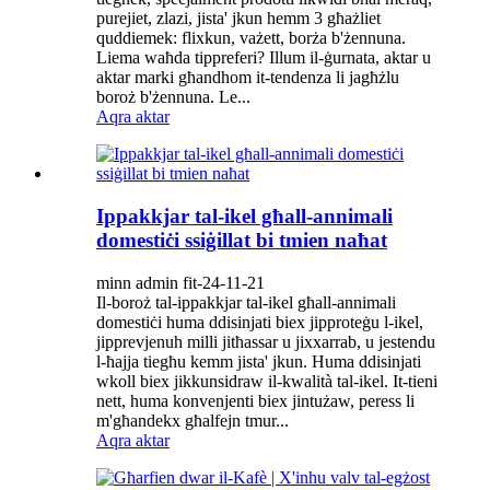
purejiet, zlazi, jista' jkun hemm 3 għażliet
quddiemek: flixkun, vażett, borża b'żennuna.
Liema waħda tippreferi? Illum il-ġurnata, aktar u
aktar marki għandhom it-tendenza li jagħżlu
boroż b'żennuna. Le...
Aqra aktar
Ippakkjar tal-ikel għall-annimali
domestiċi ssiġillat bi tmien naħat
minn admin fit-24-11-21
Il-boroż tal-ippakkjar tal-ikel għall-annimali
domestiċi huma ddisinjati biex jipproteġu l-ikel,
jipprevjenuh milli jitħassar u jixxarrab, u jestendu
l-ħajja tiegħu kemm jista' jkun. Huma ddisinjati
wkoll biex jikkunsidraw il-kwalità tal-ikel. It-tieni
nett, huma konvenjenti biex jintużaw, peress li
m'għandekx għalfejn tmur...
Aqra aktar