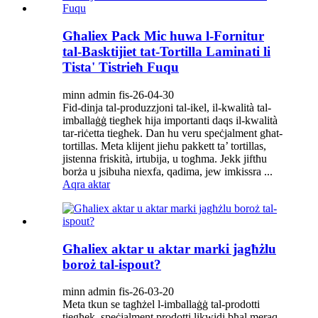
Għaliex Pack Mic huwa l-Fornitur
tal-Basktijiet tat-Tortilla Laminati li
Tista' Tistrieħ Fuqu
minn admin fis-26-04-30
Fid-dinja tal-produzzjoni tal-ikel, il-kwalità tal-
imballaġġ tiegħek hija importanti daqs il-kwalità
tar-riċetta tiegħek. Dan hu veru speċjalment għat-
tortillas. Meta klijent jieħu pakkett ta’ tortillas,
jistenna friskità, irtubija, u togħma. Jekk jiftħu
borża u jsibuha niexfa, qadima, jew imkissra ...
Aqra aktar
Għaliex aktar u aktar marki jagħżlu
boroż tal-ispout?
minn admin fis-26-03-20
Meta tkun se tagħżel l-imballaġġ tal-prodotti
tiegħek, speċjalment prodotti likwidi bħal meraq,