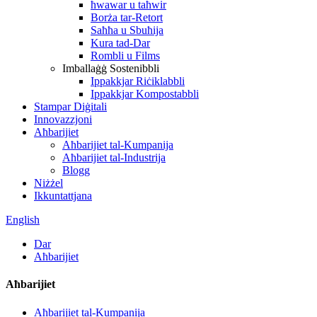
ħwawar u taħwir
Borża tar-Retort
Saħħa u Sbuħija
Kura tad-Dar
Rombli u Films
Imballaġġ Sostenibbli
Ippakkjar Riċiklabbli
Ippakkjar Kompostabbli
Stampar Diġitali
Innovazzjoni
Aħbarijiet
Aħbarijiet tal-Kumpanija
Aħbarijiet tal-Industrija
Blogg
Niżżel
Ikkuntattjana
English
Dar
Aħbarijiet
Aħbarijiet
Aħbarijiet tal-Kumpanija