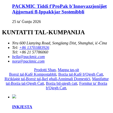
PACKMIC Tiddi f'ProPak b'Innovazzjonijiet
Aġġornati fl-Ippakkjar Sostenibbli
25 ta' Ġunju 2026
KUNTATTI TAL-KUMPANIJA
Nru 600 Lianying Road, Songjiang Dist, Shanghai, iċ-Ċina
Tel:
+86 13701883926
Tel:
+86 21 57786060
bella@packmic.com
nora@packmic.com
Prodotti Sħan
,
Mappa tas-sit
Boroż tal-Kafè Kompostabbli
,
Borża tal-Kafè b'Qiegħ Ċatt
,
Riċiklaġġ tal-Boroż tal-Ikel għall-Annimali Domestiċi
,
Manifattur
tal-Borża tal-Qiegħ Ċatt
,
Borża bil-qiegħ ċatt
,
Fornitur ta' Borża
b'Qiegħ Ċatt
,
INKJESTA