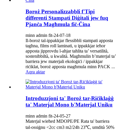
Boroż Personalizzabbli f'Tipi
differenti Stampati Diġitali jew fuq
Pjanċa Magħmula fiċ-Ċina
minn admin fit-24-07-18
Il-boroż tal-ippakkjar flessibbli stampati apposta
tagħna, films roll laminati, u ippakkjar ieħor
apposta jipprovdu l-aħjar taħlita ta’ versatilità,
sostenibbiltà, u kwalità. Magħmulin b’materjal ta’
barriera jew materjali ekoloġiċi / ippakkjar
riċiklat, boroż apposta magħmula minn PACK ...
Aqra aktar
Introduzzjoni ta' Boroż tar-Riċiklaġġ
ta' Materjal Mono b'Materjal Uniku
minn admin fit-24-05-27
Materjal wieħed MDOPE/PE Rata ta' barriera
tal-ossiġnu <2cc cm3 m2/24h 23℃, umdità 50%