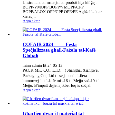
L-istruttura tal-materjal tal-prodott hija kif ġej:
BOPP/VMOPP BOPP/VMOPP/CPP
BOPP/ALOX OPP/CPP OPE/PE Agħżel l-aktar
xieraq...
Aqra aktar
COFAIR 2024 —— Festa
Speċjalizzata għall-Fażola tal-Kafè
Globali
minn admin fit-24-05-13
PACK MIC CO., LTD, （Shanghai Xiangwei
Packaging Co., Ltd） se jattendu l-fiera
kummerċjali tal-kafè mis-16 ta' Mejju sad-19 ta'
Mejju. B'impatt dejjem jikber fuq is-soċjal...
Aqra aktar
Għarfien dwar il-materjal tal-