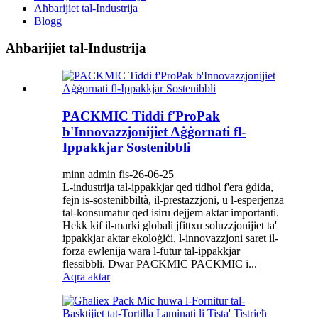
Aħbarijiet tal-Industrija
Blogg
Aħbarijiet tal-Industrija
PACKMIC Tiddi f'ProPak
b'Innovazzjonijiet Aġġornati fl-
Ippakkjar Sostenibbli
minn admin fis-26-06-25
L-industrija tal-ippakkjar qed tidħol f'era ġdida,
fejn is-sostenibbiltà, il-prestazzjoni, u l-esperjenza
tal-konsumatur qed isiru dejjem aktar importanti.
Hekk kif il-marki globali jfittxu soluzzjonijiet ta'
ippakkjar aktar ekoloġiċi, l-innovazzjoni saret il-
forza ewlenija wara l-futur tal-ippakkjar
flessibbli. Dwar PACKMIC PACKMIC i...
Aqra aktar