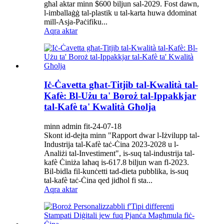
għal aktar minn $600 biljun sal-2029. Fost dawn,
l-imballaġġ tal-plastik u tal-karta huwa ddominat
mill-Asja-Paċifiku...
Aqra aktar
Iċ-Ċavetta għat-Titjib tal-Kwalità tal-
Kafè: Bl-Użu ta' Boroż tal-Ippakkjar
tal-Kafè ta' Kwalità Għolja
minn admin fit-24-07-18
Skont id-dejta minn "Rapport dwar l-Iżvilupp tal-
Industrija tal-Kafè taċ-Ċina 2023-2028 u l-
Analiżi tal-Investiment", is-suq tal-industrija tal-
kafè Ċiniża laħaq is-617.8 biljun wan fl-2023.
Bil-bidla fil-kunċetti tad-dieta pubblika, is-suq
tal-kafè taċ-Ċina qed jidħol fi sta...
Aqra aktar