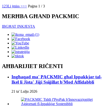
1
2
3
Li jmiss >
>>
Paġna 1 / 3
MERĦBA GĦAND PACKMIC
IBGĦAT INKJESTA
AĦBARIJIET RIĊENTI
Ingħaqad ma' PACKMIC għal Ippakkjar tal-
Ikel li Jista' Jiġi Ssiġillat b'Mod Affidabbli
21 ta' Lulju 2026