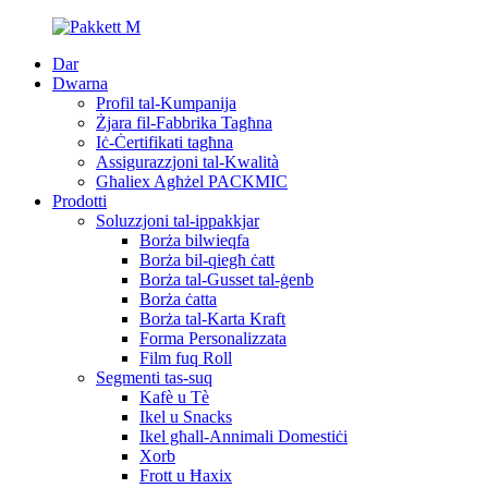
Dar
Dwarna
Profil tal-Kumpanija
Żjara fil-Fabbrika Tagħna
Iċ-Ċertifikati tagħna
Assigurazzjoni tal-Kwalità
Għaliex Agħżel PACKMIC
Prodotti
Soluzzjoni tal-ippakkjar
Borża bilwieqfa
Borża bil-qiegħ ċatt
Borża tal-Gusset tal-ġenb
Borża ċatta
Borża tal-Karta Kraft
Forma Personalizzata
Film fuq Roll
Segmenti tas-suq
Kafè u Tè
Ikel u Snacks
Ikel għall-Annimali Domestiċi
Xorb
Frott u Ħaxix