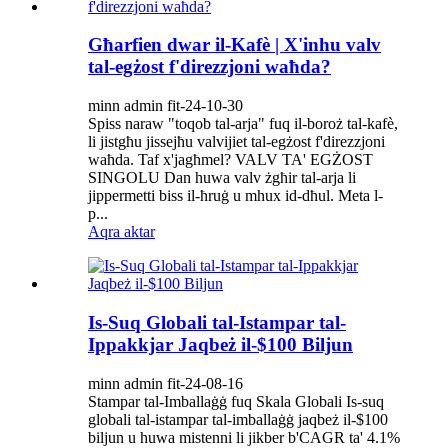
Għarfien dwar il-Kafè | X'inhu valv
tal-egżost f'direzzjoni waħda?
minn admin fit-24-10-30
Spiss naraw "toqob tal-arja" fuq il-boroż tal-kafè,
li jistgħu jissejħu valvijiet tal-egżost f'direzzjoni
waħda. Taf x'jagħmel? VALV TA' EGŻOST
SINGOLU Dan huwa valv żgħir tal-arja li
jippermetti biss il-ħruġ u mhux id-dħul. Meta l-
p...
Aqra aktar
Is-Suq Globali tal-Istampar tal-
Ippakkjar Jaqbeż il-$100 Biljun
minn admin fit-24-08-16
Stampar tal-Imballaġġ fuq Skala Globali Is-suq
globali tal-istampar tal-imballaġġ jaqbeż il-$100
biljun u huwa mistenni li jikber b'CAGR ta' 4.1%