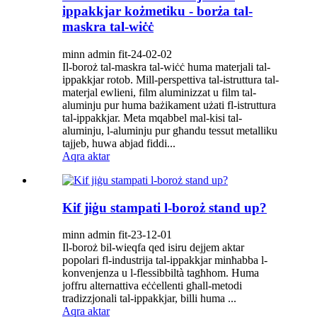
ippakkjar kożmetiku - borża tal-
maskra tal-wiċċ
minn admin fit-24-02-02
Il-boroż tal-maskra tal-wiċċ huma materjali tal-
ippakkjar rotob. Mill-perspettiva tal-istruttura tal-
materjal ewlieni, film aluminizzat u film tal-
aluminju pur huma bażikament użati fl-istruttura
tal-ippakkjar. Meta mqabbel mal-kisi tal-
aluminju, l-aluminju pur għandu tessut metalliku
tajjeb, huwa abjad fiddi...
Aqra aktar
Kif jiġu stampati l-boroż stand up?
minn admin fit-23-12-01
Il-boroż bil-wieqfa qed isiru dejjem aktar
popolari fl-industrija tal-ippakkjar minħabba l-
konvenjenza u l-flessibbiltà tagħhom. Huma
joffru alternattiva eċċellenti għall-metodi
tradizzjonali tal-ippakkjar, billi huma ...
Aqra aktar