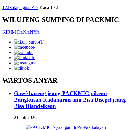
1
2
3
Salajengna >
>>
Kaca 1 / 3
WILUJENG SUMPING DI PACKMIC
KIRIM PANANYA
WARTOS ANYAR
Gawé bareng jeung PACKMIC pikeun
Bungkusan Kadaharan anu Bisa Disegel jeung
Bisa Diandelkeun
21 Juli 2026