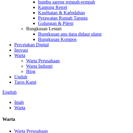
bumbu sareng rempah-rempah
Kantong Retort
Kaséhatan & Kaéndahan
Perawatan Rumah Tangga
Gulungan & Pilem
Bungkusan Lestari
Bungkusan anu tiasa didaur ulang
Bungkusan Kompos
Percetakan Digital
Inovasi
Warta
Warta Perusahaan
Warta Industri
Blog
Unduh
Taros Kami
English
Imah
Warta
Warta
Warta Perusahaan