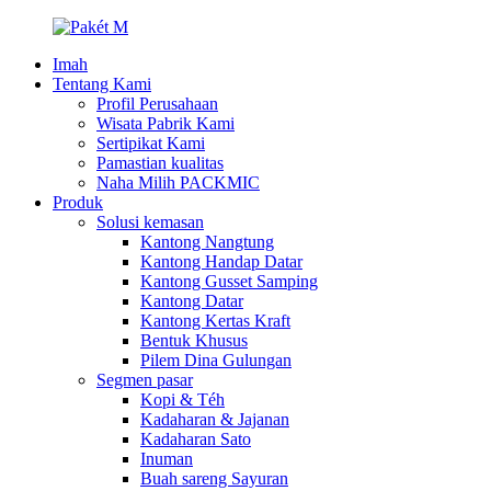
Imah
Tentang Kami
Profil Perusahaan
Wisata Pabrik Kami
Sertipikat Kami
Pamastian kualitas
Naha Milih PACKMIC
Produk
Solusi kemasan
Kantong Nangtung
Kantong Handap Datar
Kantong Gusset Samping
Kantong Datar
Kantong Kertas Kraft
Bentuk Khusus
Pilem Dina Gulungan
Segmen pasar
Kopi & Téh
Kadaharan & Jajanan
Kadaharan Sato
Inuman
Buah sareng Sayuran