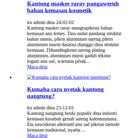
Kantong masker raray pangaweruh
bahan kemasan kosmetik
ku admin dina 24-02-02
Kantong masker raray mangrupikeun bahan
kemasan anu lemes. Tina sudut pandang struktur
bahan utama, pilem aluminium sareng pilem
aluminium murni dasarna dianggo dina struktur
kemasan. Dibandingkeun sareng plating
aluminium, aluminium murni gaduh tékstur
logam anu saé, warnana pérak...
Maca deui
Kumaha cara nyetak kantong
nangtung?
ku admin dina 23-12-01
Kantong nangtung beuki populér dina industri
kemasan kusabab genah sareng kalenturanana.
Éta nawiskeun alternatif anu saé pikeun metode
kemasan tradisional, nyaéta ...
Maca deui