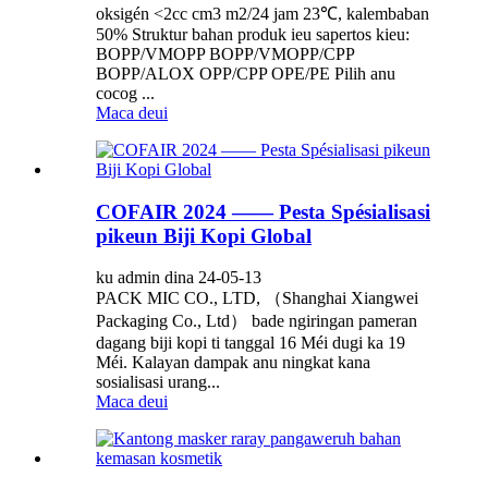
oksigén <2cc cm3 m2/24 jam 23℃, kalembaban
50% Struktur bahan produk ieu sapertos kieu:
BOPP/VMOPP BOPP/VMOPP/CPP
BOPP/ALOX OPP/CPP OPE/PE Pilih anu
cocog ...
Maca deui
COFAIR 2024 —— Pesta Spésialisasi
pikeun Biji Kopi Global
ku admin dina 24-05-13
PACK MIC CO., LTD, （Shanghai Xiangwei
Packaging Co., Ltd） bade ngiringan pameran
dagang biji kopi ti tanggal 16 Méi dugi ka 19
Méi. Kalayan dampak anu ningkat kana
sosialisasi urang...
Maca deui