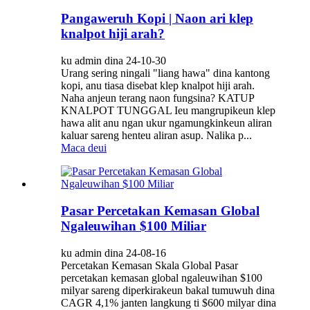
Pangaweruh Kopi | Naon ari klep
knalpot hiji arah?
ku admin dina 24-10-30
Urang sering ningali "liang hawa" dina kantong
kopi, anu tiasa disebat klep knalpot hiji arah.
Naha anjeun terang naon fungsina? KATUP
KNALPOT TUNGGAL Ieu mangrupikeun klep
hawa alit anu ngan ukur ngamungkinkeun aliran
kaluar sareng henteu aliran asup. Nalika p...
Maca deui
Pasar Percetakan Kemasan Global
Ngaleuwihan $100 Miliar
ku admin dina 24-08-16
Percetakan Kemasan Skala Global Pasar
percetakan kemasan global ngaleuwihan $100
milyar sareng diperkirakeun bakal tumuwuh dina
CAGR 4,1% janten langkung ti $600 milyar dina