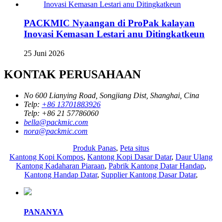
PACKMIC Nyaangan di ProPak kalayan
Inovasi Kemasan Lestari anu Ditingkatkeun
25 Juni 2026
KONTAK PERUSAHAAN
No 600 Lianying Road, Songjiang Dist, Shanghai, Cina
Telp:
+86 13701883926
Telp:
+86 21 57786060
bella@packmic.com
nora@packmic.com
Produk Panas
,
Peta situs
Kantong Kopi Kompos
,
Kantong Kopi Dasar Datar
,
Daur Ulang
Kantong Kadaharan Piaraan
,
Pabrik Kantong Datar Handap
,
Kantong Handap Datar
,
Supplier Kantong Dasar Datar
,
PANANYA