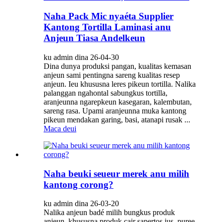
Naha Pack Mic nyaéta Supplier
Kantong Tortilla Laminasi anu
Anjeun Tiasa Andelkeun
ku admin dina 26-04-30
Dina dunya produksi pangan, kualitas kemasan
anjeun sami pentingna sareng kualitas resep
anjeun. Ieu khususna leres pikeun tortilla. Nalika
palanggan ngahontal sabungkus tortilla,
aranjeunna ngarepkeun kasegaran, kalembutan,
sareng rasa. Upami aranjeunna muka kantong
pikeun mendakan garing, basi, atanapi rusak ...
Maca deui
Naha beuki seueur merek anu milih
kantong corong?
ku admin dina 26-03-20
Nalika anjeun badé milih bungkus produk
anjeun, khususna produk cair sapertos jus, puree,