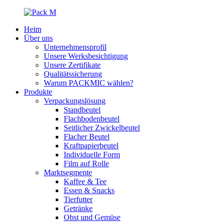
Heim
Über uns
Unternehmensprofil
Unsere Werksbesichtigung
Unsere Zertifikate
Qualitätssicherung
Warum PACKMIC wählen?
Produkte
Verpackungslösung
Standbeutel
Flachbodenbeutel
Seitlicher Zwickelbeutel
Flacher Beutel
Kraftpapierbeutel
Individuelle Form
Film auf Rolle
Marktsegmente
Kaffee & Tee
Essen & Snacks
Tierfutter
Getränke
Obst und Gemüse