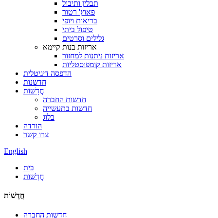
תבלין ותיבול
פאוץ' רטור
בריאות ויופי
טיפול ביתי
גלילים וסרטים
אריזות בנות קיימא
אריזות ניתנות למחזור
אריזות קומפוסטליות
הדפסה דיגיטלית
חדשנות
חֲדָשׁוֹת
חדשות החברה
חדשות בתעשייה
בלוג
הורדה
צרו קשר
English
בַּיִת
חֲדָשׁוֹת
חֲדָשׁוֹת
חדשות החברה