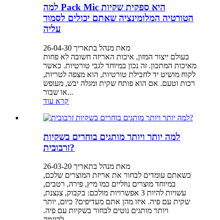
למה Pack Mic היא ספקית שקיות
הטורטיה המלומינציה שאתם יכולים לסמוך
עליה
מאת מנהל בתאריך 26-04-30
בעולם ייצור המזון, איכות האריזה חשובה לא פחות
מאיכות המתכון. זה נכון במיוחד לגבי טורטיות. כאשר
לקוח מושיט יד לחבילת טורטיות, הוא מצפה לטריות,
רכות וטעם. אם הוא פותח שקית ומגלה יבש, מעופש
או שבור...
קרא עוד
למה יותר ויותר מותגים בוחרים בשקיות
זרבובית?
מאת מנהל בתאריך 26-03-20
כשאתם עומדים לבחור את אריזת המוצרים שלכם,
במיוחד מוצרים נוזליים כמו מיץ, פירה, רטבים,
עשויות להיות 3 אפשרויות מולכם: בקבוק, צנצנת,
שקית עם פיה. איזו מהן אתם מעדיפים? כיום, יותר
ויותר מותגים נוטים לבחור בשקיות עם פיה.
לדוגמה...