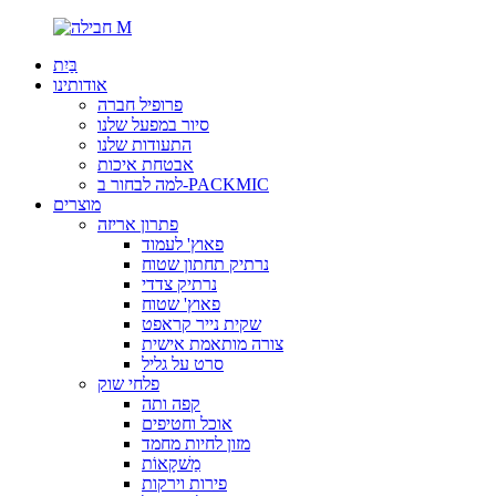
בַּיִת
אודותינו
פרופיל חברה
סיור במפעל שלנו
התעודות שלנו
אבטחת איכות
למה לבחור ב-PACKMIC
מוצרים
פתרון אריזה
פאוץ' לעמוד
נרתיק תחתון שטוח
נרתיק צדדי
פאוץ' שטוח
שקית נייר קראפט
צורה מותאמת אישית
סרט על גליל
פלחי שוק
קפה ותה
אוכל וחטיפים
מזון לחיות מחמד
מַשׁקָאוֹת
פירות וירקות