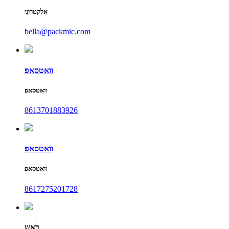
אֶלֶקטרוֹנִי
bella@packmic.com
וואטסאפ
וואטסאפ
8613701883926
וואטסאפ
וואטסאפ
8617275201728
רֹאשׁ