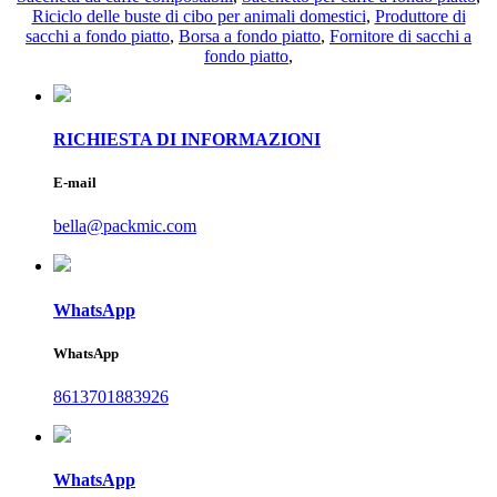
Riciclo delle buste di cibo per animali domestici
,
Produttore di
sacchi a fondo piatto
,
Borsa a fondo piatto
,
Fornitore di sacchi a
fondo piatto
,
RICHIESTA DI INFORMAZIONI
E-mail
bella@packmic.com
WhatsApp
WhatsApp
8613701883926
WhatsApp