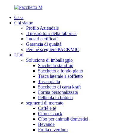
Casa
Chi siamo
Profilo Aziendale
Il nostro tour della fabbrica
I nostri certificati
Garanzia di qualità
Perché scegliere PACKMIC
Libri
Soluzione di imballaggio
Sacchetto stand-up
Sacchetto a fondo piatto
Tasca laterale a soffietto
Tasca piatta
Sacchetto di carta kraft
Forma personalizzata
Pellicola in bobina
segmenti di mercato
Caffè e tè
Cibo e snack
Cibo per animali domestici
Bevande
Frutta e verdura