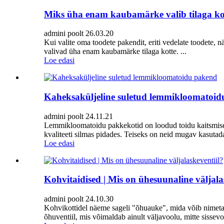
Miks üha enam kaubamärke valib tilaga ko
admini poolt 26.03.20
Kui valite oma toodete pakendit, eriti vedelate toodete, n
valivad üha enam kaubamärke tilaga kotte. ...
Loe edasi
Kaheksaküljeline suletud lemmikloomatoi
admini poolt 24.11.21
Lemmikloomatoidu pakkekotid on loodud toidu kaitsmiseks,
kvaliteeti silmas pidades. Teiseks on neid mugav kasutada
Loe edasi
Kohvitaidised | Mis on ühesuunaline väljala
admini poolt 24.10.30
Kohvikottidel näeme sageli "õhuauke", mida võib nime
õhuventiil, mis võimaldab ainult väljavoolu, mitte sissevo