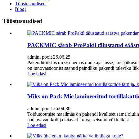
Tööstusuudised
Blogi
Tööstusuudised
PACKMIC särab ProPakil täiustatud sääst
admini poolt 26.06.25
Pakenditööstus on sisenemas uude ajastusse, kus jätkusu
on innovatsioonist saanud paindliku pakendi tuleviku
Loe edasi
Miks on Pack Mic lamineeritud tortillakottide
admini poolt 26.04.30
Toidutootmise maailmas on pakendi kvaliteet sama oluline ku
nad avavad koti ja leiavad kuiva, seisnud või katkist...
Loe edasi