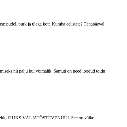
ust: pudel, purk ja tilaga kott. Kumba eelistate? Tänapäeval
miseks nii palju kui võimalik. Samuti on need loodud toidu
see on mõeldud? ÜKS VÄLJATÕSTEVENÜÜL See on väike