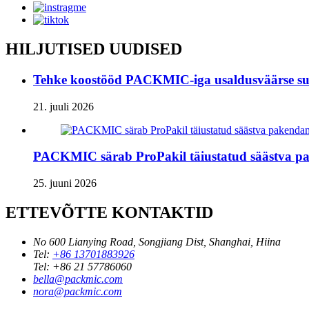
HILJUTISED UUDISED
Tehke koostööd PACKMIC-iga usaldusväärse sul
21. juuli 2026
PACKMIC särab ProPakil täiustatud säästva p
25. juuni 2026
ETTEVÕTTE KONTAKTID
No 600 Lianying Road, Songjiang Dist, Shanghai, Hiina
Tel:
+86 13701883926
Tel:
+86 21 57786060
bella@packmic.com
nora@packmic.com