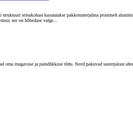
struktuuri seisukohast kasutatakse pakkematerjalina peamiselt alumiini
stuur, see on hõbedase valge...
d oma mugavuse ja paindlikkuse tõttu. Need pakuvad suurepärast alternat