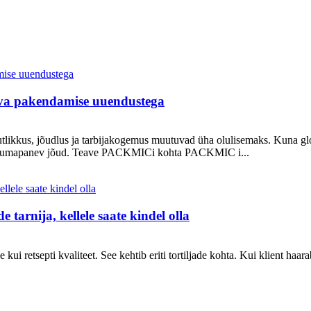
va pakendamise uuendustega
utlikkus, jõudlus ja tarbijakogemus muutuvad üha olulisemaks. Kuna g
 liikumapanev jõud. Teave PACKMICi kohta PACKMIC i...
 tarnija, kellele saate kindel olla
i retsepti kvaliteet. See kehtib eriti tortiljade kohta. Kui klient haarab