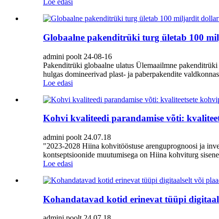
Loe edasi
Globaalne pakenditrüki turg ületab 100 milj
admini poolt 24-08-16
Pakenditrüki globaalne ulatus Ülemaailmne pakenditrüki t
hulgas domineerivad plast- ja paberpakendite valdkonnas 
Loe edasi
Kohvi kvaliteedi parandamise võti: kvalite
admini poolt 24.07.18
"2023-2028 Hiina kohvitööstuse arenguprognoosi ja invest
kontseptsioonide muutumisega on Hiina kohviturg sisene
Loe edasi
Kohandatavad kotid erinevat tüüpi digitaals
admini poolt 24.07.18