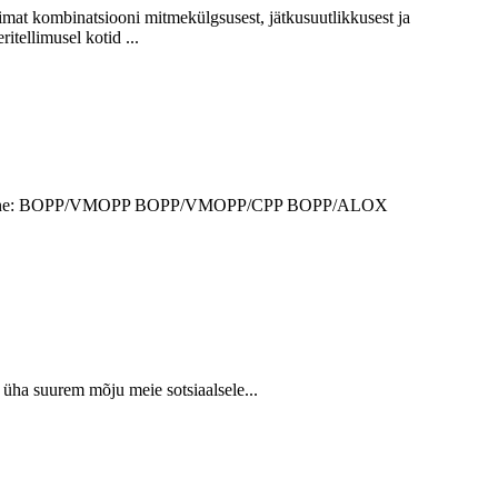
imat kombinatsiooni mitmekülgsusest, jätkusuutlikkusest ja
itellimusel kotid ...
on järgmine: BOPP/VMOPP BOPP/VMOPP/CPP BOPP/ALOX
ha suurem mõju meie sotsiaalsele...