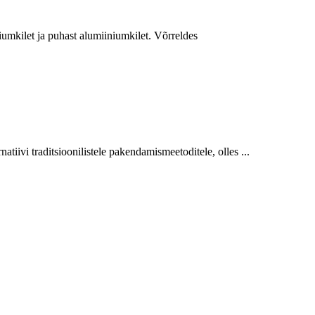
umkilet ja puhast alumiiniumkilet. Võrreldes
iivi traditsioonilistele pakendamismeetoditele, olles ...