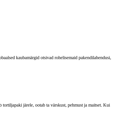
lobaalsed kaubamärgid otsivad rohelisemaid pakendilahendusi,
 tortiljapaki järele, ootab ta värskust, pehmust ja maitset. Kui