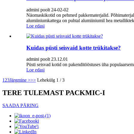
admini poolt 24-02-02
Näomaskikotid on pehmed pakkematerjalid. Põhimaterjali 
alumiiniumkattega on puhtal alumiiniumil hea metalliktek
Loe edasi
Kuidas püsti seisvaid kotte trükitakse?
admini poolt 23.12.01
Püsti seisvad kotid on pakenditööstuses üha populaarsema
Loe edasi
1
2
3
Järgmine >
>>
Lehekülg 1 / 3
TERE TULEMAST PACKMIC-I
SAADA PÄRING