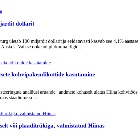
ardit dollarit
urg ületab 100 miljardit dollarit ja eeldatavasti kasvab see 4,1% aasta
Aasia ja Vaikse ookeani piirkonna riigid...
etsete kohvipakendikottide kasutamine
eeringute analüüsi aruande" andmete kohaselt ulatus Hiina kohvitööstus
mas staadiumisse...
elt või plaaditrükiga, valmistatud Hiinas