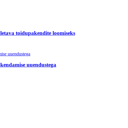
etava toidupakendite loomiseks
akendamise uuendustega