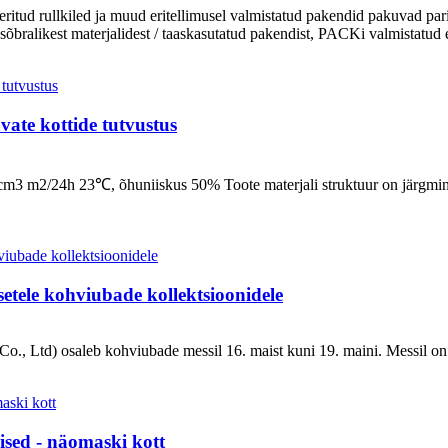
eritud rullkiled ja muud eritellimusel valmistatud pakendid pakuvad par
sõbralikest materjalidest / taaskasutatud pakendist, PACKi valmistatud er
vate kottide tutvustus
cc cm3 m2/24h 23℃, õhuniiskus 50% Toote materjali struktuur 
ele kohviubade kollektsioonidele
Ltd) osaleb kohviubade messil 16. maist kuni 19. maini. Messil on ü
sed - näomaski kott