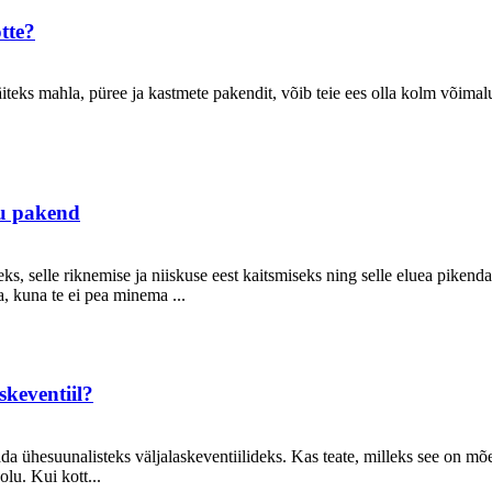
tte?
äiteks mahla, püree ja kastmete pakendit, võib teie ees olla kolm võimal
du pakend
 selle riknemise ja niiskuse eest kaitsmiseks ning selle eluea pikenda
, kuna te ei pea minema ...
skeventiil?
tada ühesuunalisteks väljalaskeventiilideks. Kas teate, milleks 
olu. Kui kott...