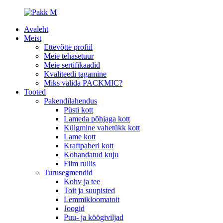
Avaleht
Meist
Ettevõtte profiil
Meie tehasetuur
Meie sertifikaadid
Kvaliteedi tagamine
Miks valida PACKMIC?
Tooted
Pakendilahendus
Püsti kott
Lameda põhjaga kott
Külgmine vahetükk kott
Lame kott
Kraftpaberi kott
Kohandatud kuju
Film rullis
Turusegmendid
Kohv ja tee
Toit ja suupisted
Lemmikloomatoit
Joogid
Puu- ja köögiviljad