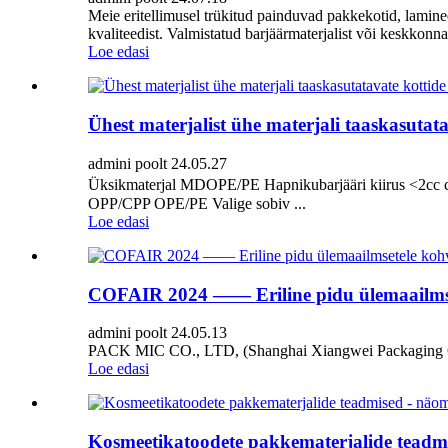
Meie eritellimusel trükitud painduvad pakkekotid, lamine
kvaliteedist. Valmistatud barjäärmaterjalist või keskkonna
Loe edasi
Ühest materjalist ühe materjali taaskasutata
admini poolt 24.05.27
Üksikmaterjal MDOPE/PE Hapnikubarjääri kiirus <2
OPP/CPP OPE/PE Valige sobiv ...
Loe edasi
COFAIR 2024 —— Eriline pidu ülemaailmset
admini poolt 24.05.13
PACK MIC CO., LTD, (Shanghai Xiangwei Packaging Co., 
Loe edasi
Kosmeetikatoodete pakkematerjalide teadmi