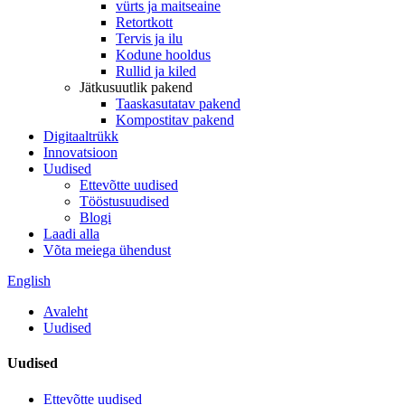
vürts ja maitseaine
Retortkott
Tervis ja ilu
Kodune hooldus
Rullid ja kiled
Jätkusuutlik pakend
Taaskasutatav pakend
Kompostitav pakend
Digitaaltrükk
Innovatsioon
Uudised
Ettevõtte uudised
Tööstusuudised
Blogi
Laadi alla
Võta meiega ühendust
English
Avaleht
Uudised
Uudised
Ettevõtte uudised