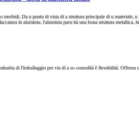
io morbidi. Da u puntu di vista di a struttura principale di u materiale, 
placcatura in aluminiu, l'aluminiu puru hà una bona struttura metallica, hè
ndustria di l'imballaggio per via di a so comodità è flessibilità. Offrenu 