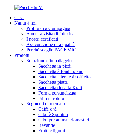
Casa
Nantu à noi
Profilu di a Cumpagnia
A nostra visita di fabbrica
I nostri certificati
Assicurazione di a qualità
Perchè sceglie PACKMIC
Prodotti
Soluzione d'imballaggio
Sacchetta in piedi
Sacchetta à fondu pianu
Sacchetta laterale à soffietto
Sacchetta piatta
Sacchetta di carta Kraft
Forma persunalizata
Film in rotulu
Segmenti di mercatu
Caffè è tè
Cibu è Spuntini
Cibu per animali domestici
Bevande
Frutti è ligumi