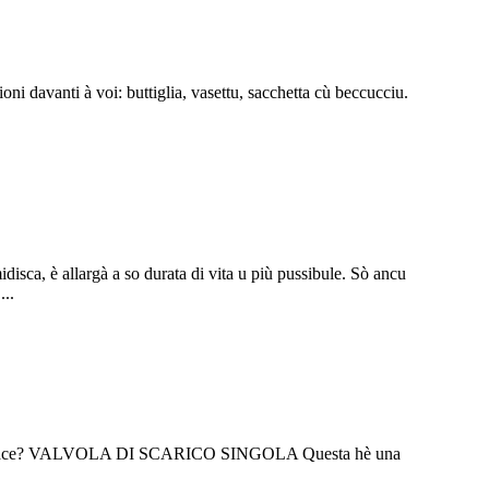
ioni davanti à voi: buttiglia, vasettu, sacchetta cù beccucciu.
idisca, è allargà a so durata di vita u più pussibule. Sò ancu
...
e ciò chì face? VALVOLA DI SCARICO SINGOLA Questa hè una