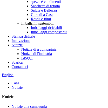
spezie è cundimenti
Sacchetta di retorta
Salute è Bellezza
Cura di a Casa
Rotoli è filmi
Imballaggi sustenibili
Imballaggi riciclabili
Imballaggi compostabili
Stampa digitale
Innuvazione
Nutizie
Nutizie di a cumpagnia
Nutizie di l'industria
Bloggu
Scaricà
Cuntatta ci
English
Casa
Nutizie
Nutizie
Nutizie di a cumpagnia