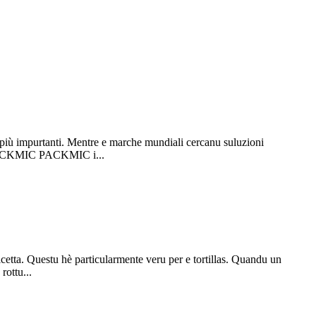
re più impurtanti. Mentre e marche mundiali cercanu suluzioni
 di PACKMIC PACKMIC i...
ricetta. Questu hè particularmente veru per e tortillas. Quandu un
rottu...