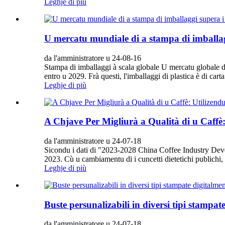
Leghje di più
U mercatu mundiale di a stampa di imballagg
da l'amministratore u 24-08-16
Stampa di imballaggi à scala globale U mercatu globale di
entro u 2029. Frà questi, l'imballaggi di plastica è di cart
Leghje di più
A Chjave Per Migliurà a Qualità di u Caffè: 
da l'amministratore u 24-07-18
Sicondu i dati di "2023-2028 China Coffee Industry Devel
2023. Cù u cambiamentu di i cuncetti dietetichi publichi, 
Leghje di più
Buste persunalizabili in diversi tipi stampat
da l'amministratore u 24-07-18