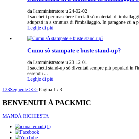
da l'amministratore u 24-02-02
I sacchetti per maschere facciali sò materiali di imballagg
aduprati in a struttura di l'imballaggio. In paragone cù a 
Leghje di più
Cumu sò stampate e buste stand-up?
da l'amministratore u 23-12-01
I sacchetti stand-up sò diventati sempre più populari in l'i
essendu ...
Leghje di più
1
2
3
Seguente >
>>
Pagina 1 / 3
BENVENUTI À PACKMIC
MANDÀ RICHIESTA