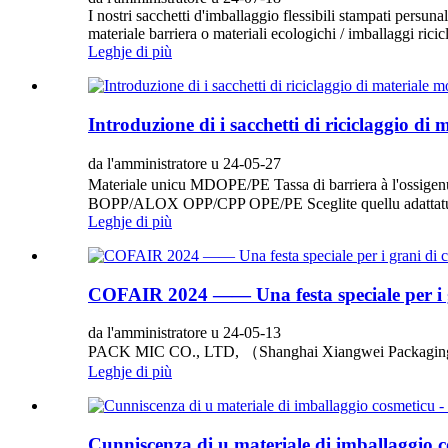
I nostri sacchetti d'imballaggio flessibili stampati persunal
materiale barriera o materiali ecologichi / imballaggi ricic
Leghje di più
Introduzione di i sacchetti di riciclaggio d
da l'amministratore u 24-05-27
Materiale unicu MDOPE/PE Tassa di barriera à l'ossi
BOPP/ALOX OPP/CPP OPE/PE Sceglite quellu adattatu
Leghje di più
COFAIR 2024 —— Una festa speciale per i g
da l'amministratore u 24-05-13
PACK MIC CO., LTD, （Shanghai Xiangwei Packaging Co., Lt
Leghje di più
Cunniscenza di u materiale di imballaggio c