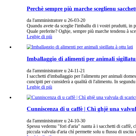
Perchè sempre più marche sceglienu sacchett
da l'amministratore u 26-03-20
Quandu avete da sceglie l'imballu di i vostri prudutti, in p
Quale preferite? Oghje, sempre più marche tendenu à sceg
Leghje di più
Imballaggio di alimenti per animali sigillatu 
da l'amministratore u 24-11-21
I sacchetti d'imballaggio per l'alimentu per animali domest
cuncipiti per cunsiderà a qualità di l'alimentu. In segundu
Leghje di più
Cunniscenza di u caffè | Chì ghjè una valvul
da l'amministratore u 24-10-30
Spessu vedemu "fori d'aria" nantu à i sacchetti di caf
piccula valvula d'aria chì permette solu u flussu di uscita