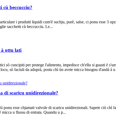
i cù beccucciu?
articulare i prudutti liquidi cum'è suchju, purè, salse, ci ponu esse 3 opz
lie sacchetti cù beccucciu. Le...
à ottu lati
ici sò cuncipiti per prutege l'alimentu, impedisce ch'ellu si guasti è s'um
 locu, sò faciuli da aduprà, postu chì ùn avete micca bisognu d'andà à u 
a di scaricu unidirezionale?
fè, chì ponu esse chjamati valvole di scaricu unidirezionali. Sapet
 è micca u flussu di entrata. Quandu u p...