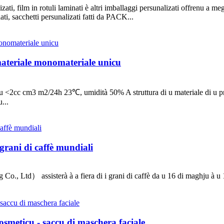
izati, film in rotuli laminati è altri imballaggi persunalizati offrenu a meg
lati, sacchetti persunalizati fatti da PACK...
i materiale monomateriale unicu
genu <2cc cm3 m2/24h 23℃, umidità 50% A struttura di u materiale
...
rani di caffè mundiali
d） assisterà à a fiera di i grani di caffè da u 16 di maghju à u 19 
osmeticu - saccu di maschera faciale