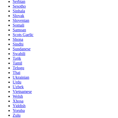
Serbian
Sesotho
Sinhala
Slovak
Slovenian
Somali
Samoan
Scots Gaelic
Shona
Sindhi
Sundanese
Swahili
Tajik
Tamil
Telugu
Thai
Ukrainian
Urdu
Uzbek
Vietnamese
Welsh
Xhosa
Yiddish
Yoruba
Zulu