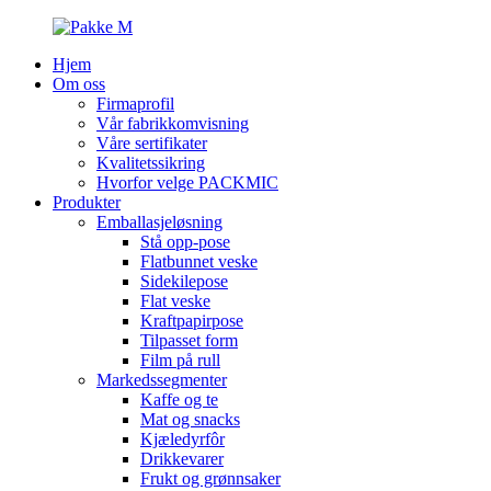
Hjem
Om oss
Firmaprofil
Vår fabrikkomvisning
Våre sertifikater
Kvalitetssikring
Hvorfor velge PACKMIC
Produkter
Emballasjeløsning
Stå opp-pose
Flatbunnet veske
Sidekilepose
Flat veske
Kraftpapirpose
Tilpasset form
Film på rull
Markedssegmenter
Kaffe og te
Mat og snacks
Kjæledyrfôr
Drikkevarer
Frukt og grønnsaker