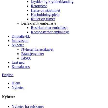
krydder og krydderblanding
Retortpose
Helse og skjønnhet
Husholdningspleie
Ruller og filmer
Bærekraftig emballasje
Resirkulerbar emballasje
Komposterbar emballasje
Digitaltrykk
Innovasjon
Nyheter
Nyheter fra selskapet
Bransjenyheter
Blogg
Last ned
Kontakt oss
English
Hjem
Nyheter
Nyheter
Nyheter fra selskapet