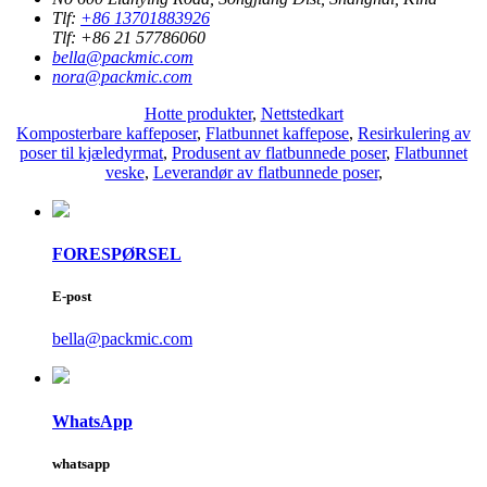
Tlf:
+86 13701883926
Tlf:
+86 21 57786060
bella@packmic.com
nora@packmic.com
Hotte produkter
,
Nettstedkart
Komposterbare kaffeposer
,
Flatbunnet kaffepose
,
Resirkulering av
poser til kjæledyrmat
,
Produsent av flatbunnede poser
,
Flatbunnet
veske
,
Leverandør av flatbunnede poser
,
FORESPØRSEL
E-post
bella@packmic.com
WhatsApp
whatsapp