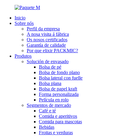
Inicio
Sobre nós
Perfil da empresa
A nosa visita á fábrica
Os nosos certificados
Garantía de calidade
Por que elixir PACKMIC?
Produtos
Solución de envasado
Bolsa de pé
Bolsa de fondo plano
Bolsa lateral con fuelle
Bolsa plana
Bolsa de papel kraft
Forma personalizada
Película en rolo
Segmentos de mercado
Café e té
Comida e aperitivos
Comida para mascotas
Bebidas
Froitas e verduras