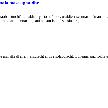
 mála masc aghaidhe
 thaobh struchtúr an ábhair phríomhúil de, úsáidtear scannán alúmanai
ht mhiotalach mhaith ag alúmanam íon, tá sé bán airgid...
?
he mar gheall ar a n-áisiúlacht agus a solúbthacht. Cuireann siad rogha e