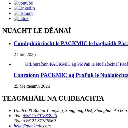
NUACHT LE DÉANAÍ
Comhpháirtíocht le PACKMIC le haghaidh Pacáis
21 Iúil 2026
Lonraíonn PACKMIC ag ProPak le Nuálaíochtaí 
25 Meitheamh 2026
TEAGMHÁIL NA CUIDEACHTA
Uimh 600 Bóthar Lianying, Songjiang Dist, Shanghai, An tSín
Teil:
+86 13701883926
Teil:
+86 21 57786060
bella@packmic.com