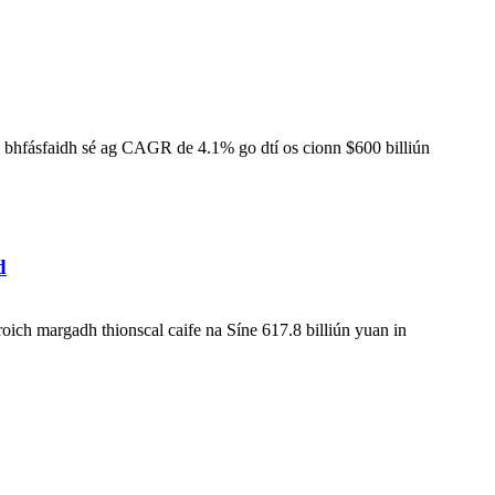
o bhfásfaidh sé ag CAGR de 4.1% go dtí os cionn $600 billiún
d
oich margadh thionscal caife na Síne 617.8 billiún yuan in