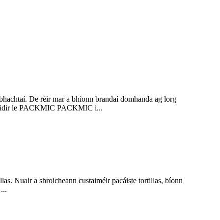
 tábhachtaí. De réir mar a bhíonn brandaí domhanda ag lorg
a. Maidir le PACKMIC PACKMIC i...
illas. Nuair a shroicheann custaiméir pacáiste tortillas, bíonn
...