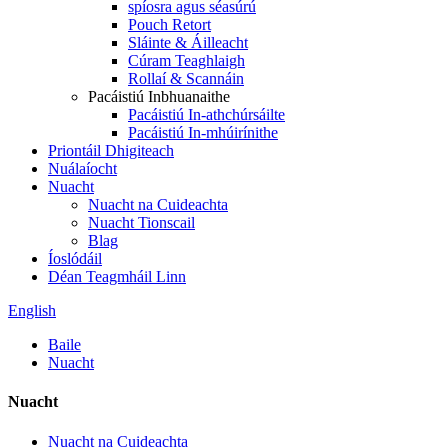
spíosra agus séasúrú
Pouch Retort
Sláinte & Áilleacht
Cúram Teaghlaigh
Rollaí & Scannáin
Pacáistiú Inbhuanaithe
Pacáistiú In-athchúrsáilte
Pacáistiú In-mhúirínithe
Priontáil Dhigiteach
Nuálaíocht
Nuacht
Nuacht na Cuideachta
Nuacht Tionscail
Blag
Íoslódáil
Déan Teagmháil Linn
English
Baile
Nuacht
Nuacht
Nuacht na Cuideachta