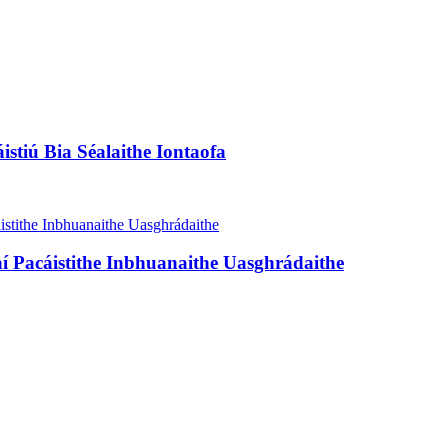
tiú Bia Séalaithe Iontaofa
Pacáistithe Inbhuanaithe Uasghrádaithe