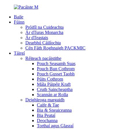
Baile
Fúinn
Próifíl na Cuideachta
Ár dTuras Monarcha
Ár dTeastais
Dearbhú Cáilíochta
Cén Fáth Roghnaigh PACKMIC
Táirgí
Réiteach pacáistithe
Pouch Seasamh Suas
Pouch Bun Cothrom
Pouch Gusset Taobh
Púits Cothrom
Mála Páipéir Kraft
Cruth Saincheaptha
Scannán ar Rolla
Deighleoga margaidh
Caife & Tae
Bia & Sneaiceanna
Bia Peataí
Deochanna
Torthaí agus Glasraí