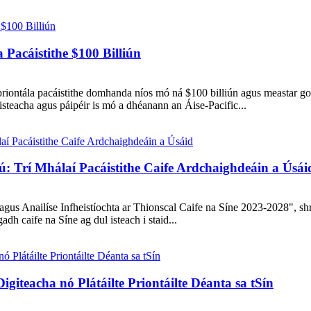
acáistithe $100 Billiún
riontála pacáistithe domhanda níos mó ná $100 billiún agus meastar g
aisteacha agus páipéir is mó a dhéanann an Áise-Pacific...
: Trí Mhálaí Pacáistithe Caife Ardchaighdeáin a Úsái
agus Anailíse Infheistíochta ar Thionscal Caife na Síne 2023-2028", shr
dh caife na Síne ag dul isteach i staid...
igiteacha nó Plátáilte Priontáilte Déanta sa tSín