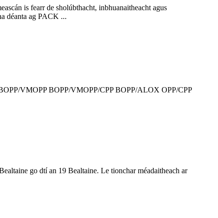
 meascán is fearr de sholúbthacht, inbhuanaitheacht agus
tha déanta ag PACK ...
an táirge: BOPP/VMOPP BOPP/VMOPP/CPP BOPP/ALOX OPP/CPP
ealtaine go dtí an 19 Bealtaine. Le tionchar méadaitheach ar