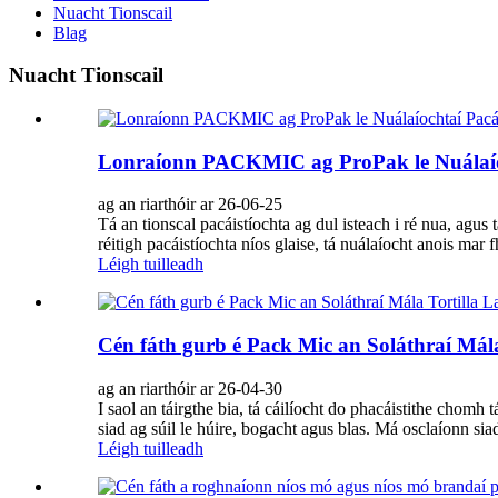
Nuacht Tionscail
Blag
Nuacht Tionscail
Lonraíonn PACKMIC ag ProPak le Nuálaíoc
ag an riarthóir ar 26-06-25
Tá an tionscal pacáistíochta ag dul isteach i ré nua, agu
réitigh pacáistíochta níos glaise, tá nuálaíocht anois 
Léigh tuilleadh
Cén fáth gurb é Pack Mic an Soláthraí Mála
ag an riarthóir ar 26-04-30
I saol an táirgthe bia, tá cáilíocht do phacáistithe chomh t
siad ag súil le húire, bogacht agus blas. Má osclaíonn sia
Léigh tuilleadh