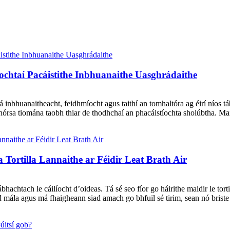
htaí Pacáistithe Inbhuanaithe Uasghrádaithe
s tá inbhuanaitheacht, feidhmíocht agus taithí an tomhaltóra ag éirí níos
mar fhórsa tiomána taobh thiar de thodhchaí an phacáistíochta sholúbth
 Tortilla Lannaithe ar Féidir Leat Brath Air
ábhachtach le cáilíocht d’oideas. Tá sé seo fíor go háirithe maidir le tort
d mála agus má fhaigheann siad amach go bhfuil sé tirim, sean nó briste 