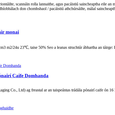
iontáilte, scannáin rolla lannaithe, agus pacáistiú saincheaptha eile an
dhíobhálach don chomhshaol / pacáistiú athchúrsáilte, málaí saincheap
air monai
c cm3 m2/24u 23℃, taise 50% Seo a leanas struchtúr ábhartha 
ónairí Caife Domhanda
o., Ltd) ag freastal ar an taispeántas trádála pónairí caife ón 16 B