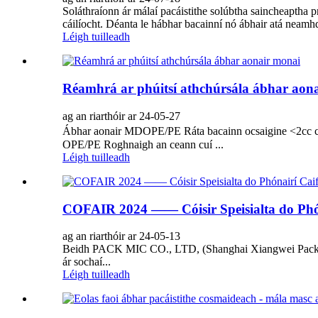
Soláthraíonn ár málaí pacáistithe solúbtha saincheaptha pr
cáilíocht. Déanta le hábhar bacainní nó ábhair atá neamh
Léigh tuilleadh
Réamhrá ar phúitsí athchúrsála ábhar aon
ag an riarthóir ar 24-05-27
Ábhar aonair MDOPE/PE Ráta bacainn ocsaigine <2c
OPE/PE Roghnaigh an ceann cuí ...
Léigh tuilleadh
COFAIR 2024 —— Cóisir Speisialta do Ph
ag an riarthóir ar 24-05-13
Beidh PACK MIC CO., LTD, (Shanghai Xiangwei Packaging C
ár sochaí...
Léigh tuilleadh