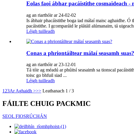
Eolas faoi ábhar pacáistithe cosmaideach -
ag an riarthóir ar 24-02-02
Is ábhair phacáistithe boga iad málaí maisc aghaidhe. Ó
pacáistithe. I gcomparáid le plátáil alúmanaim, tá uigeac
Léigh tuilleadh
Conas a phriontáiltear málaí seasamh suas
ag an riarthóir ar 23-12-01
Tá tóir ag méadú ar phúitsí seasaimh sa tionscal pacáistit
toisc go bhfuil siad ...
Léigh tuilleadh
1
2
3
Ar Aghaidh >
>>
Leathanach 1 / 3
FÁILTE CHUIG PACKMIC
SEOL FIOSRÚCHÁN