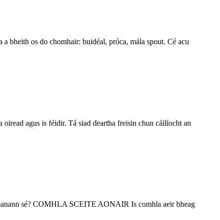
gha a bheith os do chomhair: buidéal, próca, mála spout. Cé acu
 oiread agus is féidir. Tá siad deartha freisin chun cáilíocht an
t cad a dhéanann sé? COMHLA SCEITE AONAIR Is comhla aeir bheag