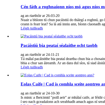
Cén fáth a roghnaíonn níos mó agus níos m
ag an riarthóir ar 26-03-20
Nuair a bhíonn tú chun pacáistiú do tháirgí a roghnú, go h
ceann is fearr leat? Sa lá atá inniu ann, bíonn claonadh 
Léigh tuilleadh
Pacáistiú bia peataí séalaithe ocht taobh
ag an riarthóir ar 24-11-21
Tá málaí pacáistithe bia peataí deartha chun bia a chosaint,
bhia a chur san áireamh. Ar an dara dul síos, tá siad áisiúi
Léigh tuilleadh
Eolas Caife | Cad is comhla sceite aontreo 
ag an riarthóir ar 24-10-30
Is minic a fheicimid "poill aeir" ar mhálaí caife, ar f
í seo nach gceadaíonn ach sreabhadh amach agus ní sreab