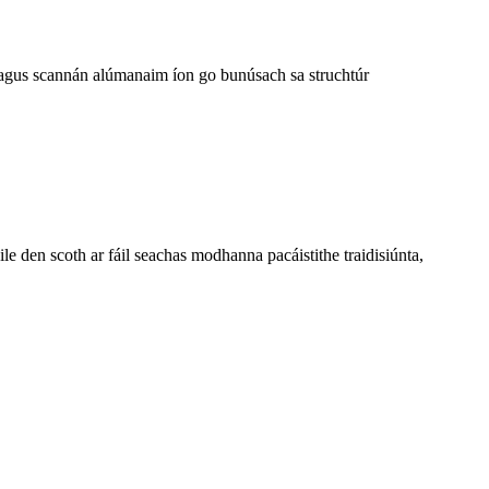
m agus scannán alúmanaim íon go bunúsach sa struchtúr
ile den scoth ar fáil seachas modhanna pacáistithe traidisiúnta,