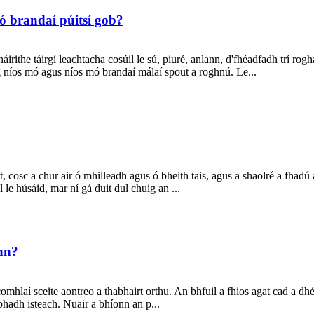
ó brandaí púitsí gob?
áirithe táirgí leachtacha cosúil le sú, piuré, anlann, d'fhéadfadh trí ro
ag níos mó agus níos mó brandaí málaí spout a roghnú. Le...
 cosc ​​a chur air ó mhilleadh agus ó bheith tais, agus a shaolré a fhadú a
l le húsáid, mar ní gá duit dul chuig an ...
ann?
éidir comhlaí sceite aontreo a thabhairt orthu. An bhfuil a fhios aga
hadh isteach. Nuair a bhíonn an p...