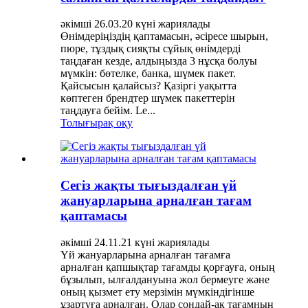
әкімші 26.03.20 күні жариялады
Өнімдеріңіздің қаптамасын, әсіресе шырын,
пюре, тұздық сияқты сұйық өнімдерді
таңдаған кезде, алдыңызда 3 нұсқа болуы
мүмкін: бөтелке, банка, шүмек пакет.
Қайсысын қалайсыз? Қазіргі уақытта
көптеген брендтер шүмек пакеттерін
таңдауға бейім. Le...
Толығырақ оқу
Сегіз жақты тығыздалған үй
жануарларына арналған тағам
қаптамасы
әкімші 24.11.21 күні жариялады
Үй жануарларына арналған тағамға
арналған қапшықтар тағамды қорғауға, оның
бұзылып, ылғалдануына жол бермеуге және
оның қызмет ету мерзімін мүмкіндігінше
ұзартуға арналған. Олар сондай-ақ тағамның