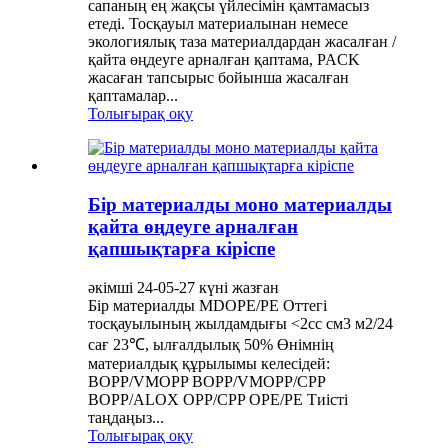
сапаның ең жақсы үйлесімін қамтамасыз
етеді. Тосқауыл материалынан немесе
экологиялық таза материалдардан жасалған /
қайта өңдеуге арналған қаптама, PACK
жасаған тапсырыс бойынша жасалған
қаптамалар...
Толығырақ оқу
Бір материалды моно материалды
қайта өңдеуге арналған
қапшықтарға кіріспе
әкімші 24-05-27 күні жазған
Бір материалды MDOPE/PE Оттегі
тосқауылының жылдамдығы <2cc см3 м2/24
сағ 23℃, ылғалдылық 50% Өнімнің
материалдық құрылымы келесідей:
BOPP/VMOPP BOPP/VMOPP/CPP
BOPP/ALOX OPP/CPP OPE/PE Тиісті
таңдаңыз...
Толығырақ оқу