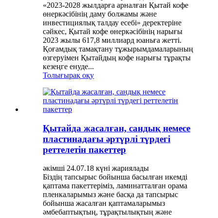
«2023-2028 жылдарға арналған Қытай кофе
өнеркәсібінің даму болжамы және
инвестициялық талдау есебі» деректеріне
сәйкес, Қытай кофе өнеркәсібінің нарығы
2023 жылы 617,8 миллиард юаньға жетті.
Қоғамдық тамақтану тұжырымдамаларының
өзгеруімен Қытайдың кофе нарығы тұрақты
кезеңге енуде...
Толығырақ оқу
Қытайда жасалған, сандық немесе
пластинадағы әртүрлі түрдегі
реттелетін пакеттер
әкімші 24.07.18 күні жариялады
Біздің тапсырыс бойынша басылған икемді
қаптама пакеттеріміз, ламинатталған орама
пленкаларымыз және басқа да тапсырыс
бойынша жасалған қаптамаларымыз
әмбебаптықтың, тұрақтылықтың және