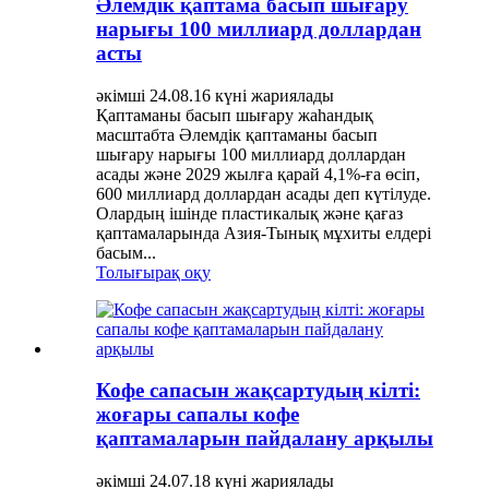
Әлемдік қаптама басып шығару
нарығы 100 миллиард доллардан
асты
әкімші 24.08.16 күні жариялады
Қаптаманы басып шығару жаһандық
масштабта Әлемдік қаптаманы басып
шығару нарығы 100 миллиард доллардан
асады және 2029 жылға қарай 4,1%-ға өсіп,
600 миллиард доллардан асады деп күтілуде.
Олардың ішінде пластикалық және қағаз
қаптамаларында Азия-Тынық мұхиты елдері
басым...
Толығырақ оқу
Кофе сапасын жақсартудың кілті:
жоғары сапалы кофе
қаптамаларын пайдалану арқылы
әкімші 24.07.18 күні жариялады