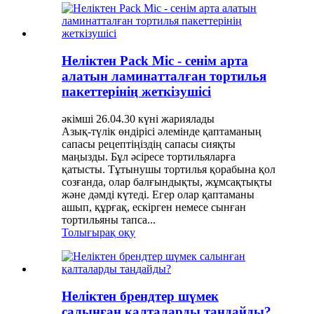
Неліктен Pack Mic - сенім арта
алатын ламинатталған тортилья
пакеттерінің жеткізушісі
әкімші 26.04.30 күні жариялады
Азық-түлік өндірісі әлемінде қаптаманың
сапасы рецептіңіздің сапасы сияқты
маңызды. Бұл әсіресе тортильяларға
қатысты. Тұтынушы тортилья қорабына қол
созғанда, олар балғындықты, жұмсақтықты
және дәмді күтеді. Егер олар қаптаманы
ашып, құрғақ, ескірген немесе сынған
тортильяны тапса...
Толығырақ оқу
Неліктен брендтер шүмек
салынған қалталарды таңдайды?