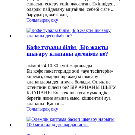
сапасын ескеру үшін жасалған. Екіншіден,
оларды пайдалану ыңғайлы, себебі сізге ...
барудың қажеті жоқ.
Толығырақ оқу
Кофе туралы білім | Бір жақты
шығару клапаны дегеніміз не?
әкімші 24.10.30 күні жариялады
Біз кофе пакеттерінде жиі «ауа тесіктерін»
көреміз, оларды бір жақты шығару
клапандары деп атауға болады. Оның не
істейтінін білесіз бе? БІР АРНАЙЫ ШЫҒУ
КЛАПАНЫ Бұл тек шығуға мүмкіндік
беретін және ағынға емес, кішкентай ауа
клапаны. Қашан...
Толығырақ оқу