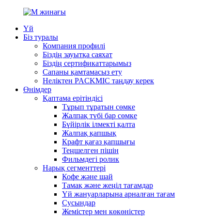
Үй
Біз туралы
Компания профилі
Біздің зауытқа саяхат
Біздің сертификаттарымыз
Сапаны қамтамасыз ету
Неліктен PACKMIC таңдау керек
Өнімдер
Қаптама ерітіндісі
Тұрып тұратын сөмке
Жалпақ түбі бар сөмке
Бүйірлік ілмекті қалта
Жалпақ қапшық
Крафт қағаз қапшығы
Теңшелген пішін
Фильмдегі ролик
Нарық сегменттері
Кофе және шай
Тамақ және жеңіл тағамдар
Үй жануарларына арналған тағам
Сусындар
Жемістер мен көкөністер