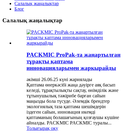
Салалық жаңалықтар
Блог
Салалық жаңалықтар
PACKMIC ProPak-та жаңартылған
тұрақты қаптама
инновацияларымен жарқырайды
әкімші 26.06.25 күні жариялады
Қаптама өнеркәсібі жаңа дәуірге аяқ басып
келеді, тұрақтылықты сақтау, өнімділік және
тұтынушылық тәжірибе барған сайын
маңызды бола түсуде. Әлемдік брендтер
экологиялық таза қаптама шешімдерін
іздеген сайын, инновация икемді
қаптаманың болашағының қозғаушы күшіне
айналды. PACKMIC PACKMIC туралы...
Толығырақ оқу