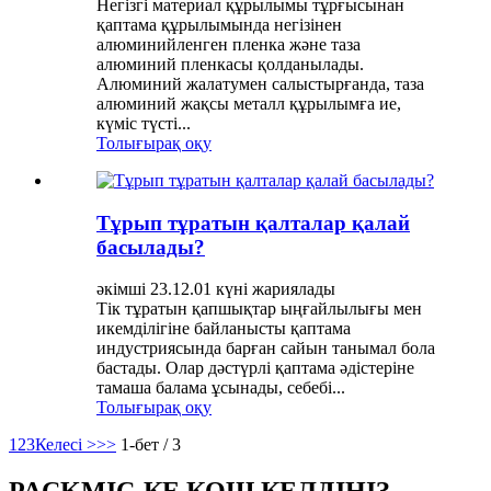
Негізгі материал құрылымы тұрғысынан
қаптама құрылымында негізінен
алюминийленген пленка және таза
алюминий пленкасы қолданылады.
Алюминий жалатумен салыстырғанда, таза
алюминий жақсы металл құрылымға ие,
күміс түсті...
Толығырақ оқу
Тұрып тұратын қалталар қалай
басылады?
әкімші 23.12.01 күні жариялады
Тік тұратын қапшықтар ыңғайлылығы мен
икемділігіне байланысты қаптама
индустриясында барған сайын танымал бола
бастады. Олар дәстүрлі қаптама әдістеріне
тамаша балама ұсынады, себебі...
Толығырақ оқу
1
2
3
Келесі >
>>
1-бет / 3