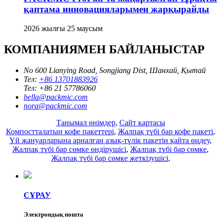
қаптама инновацияларымен жарқырайды
2026 жылғы 25 маусым
КОМПАНИЯМЕН БАЙЛАНЫСТАР
No 600 Lianying Road, Songjiang Dist, Шанхай, Қытай
Тел:
+86 13701883926
Тел:
+86 21 57786060
bella@packmic.com
nora@packmic.com
Танымал өнімдер
,
Сайт картасы
Компостталатын кофе пакеттері
,
Жалпақ түбі бар кофе пакеті
,
Үй жануарларына арналған азық-түлік пакетін қайта өңдеу
,
Жалпақ түбі бар сөмке өндірушісі
,
Жалпақ түбі бар сөмке
,
Жалпақ түбі бар сөмке жеткізушісі
,
СҰРАУ
Электрондық пошта