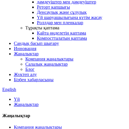
дәмдеуіштер мен дәмдеуіштер
Реторт қапшығы
Денсаулық және сұлулық
Үй шаруашылығына күтім жасау
Роллдар мен пленкалар
Тұрақты қаптама
Қайта өңделетін қаптама
Компостталатын қаптама
Сандық басып шығару
Инновация
Жаңалықтар
Компания жаңалықтары
Салалық жаңалықтар
Блог
Жүктеп алу
Бізбен хабарласыңы
English
Үй
Жаңалықтар
Жаңалықтар
Компания жаңалықтары