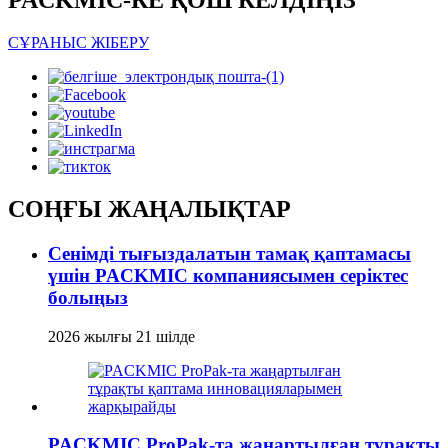
PACKMIC-КЕ ҚОШ КЕЛДІҢІЗ
СҰРАНЫС ЖІБЕРУ
СОҢҒЫ ЖАҢАЛЫҚТАР
Сенімді тығыздалатын тамақ қаптамасы
үшін PACKMIC компаниясымен серіктес
болыңыз
2026 жылғы 21 шілде
PACKMIC ProPak-та жаңартылған тұрақты