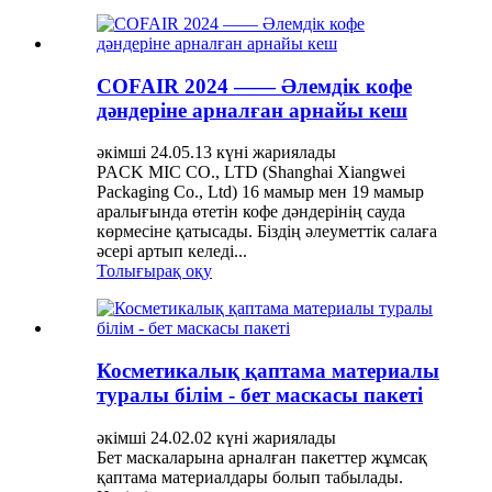
COFAIR 2024 —— Әлемдік кофе
дәндеріне арналған арнайы кеш
әкімші 24.05.13 күні жариялады
PACK MIC CO., LTD (Shanghai Xiangwei
Packaging Co., Ltd) 16 мамыр мен 19 мамыр
аралығында өтетін кофе дәндерінің сауда
көрмесіне қатысады. Біздің әлеуметтік салаға
әсері артып келеді...
Толығырақ оқу
Косметикалық қаптама материалы
туралы білім - бет маскасы пакеті
әкімші 24.02.02 күні жариялады
Бет маскаларына арналған пакеттер жұмсақ
қаптама материалдары болып табылады.