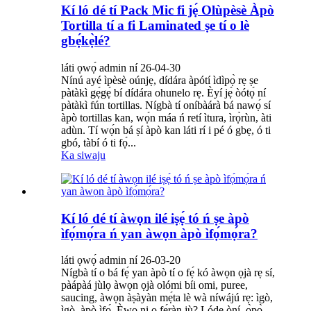
Kí ló dé tí Pack Mic fi jẹ́ Olùpèsè Àpò
Tortilla tí a fi Laminated ṣe tí o lè
gbẹ́kẹ̀lé?
láti ọwọ́ admin ní 26-04-30
Nínú ayé ìpèsè oúnjẹ, dídára àpótí ìdìpọ̀ rẹ ṣe
pàtàkì gẹ́gẹ́ bí dídára ohunelo rẹ. Èyí jẹ́ òótọ́ ní
pàtàkì fún tortillas. Nígbà tí oníbàárà bá nawọ́ sí
àpò tortillas kan, wọ́n máa ń retí ìtura, ìrọ̀rùn, àti
adùn. Tí wọ́n bá ṣí àpò kan láti rí i pé ó gbẹ, ó ti
gbó, tàbí ó ti fọ́...
Ka siwaju
Kí ló dé tí àwọn ilé iṣẹ́ tó ń ṣe àpò
ìfọ́mọ́ra ń yan àwọn àpò ìfọ́mọ́ra?
láti ọwọ́ admin ní 26-03-20
Nígbà tí o bá fẹ́ yan àpò tí o fẹ́ kó àwọn ọjà rẹ sí,
pàápàá jùlọ àwọn ọjà olómi bíi omi, puree,
saucing, àwọn àṣàyàn mẹ́ta lè wà níwájú rẹ: ìgò,
ìgò, àpò ìfọ́. Èwo ni o fẹ́ràn jù? Lóde òní, ọ̀pọ̀