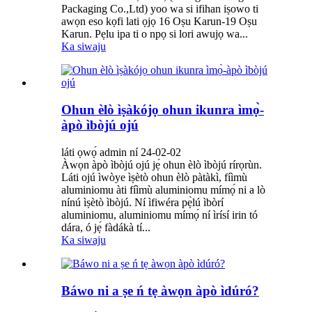
Packaging Co.,Ltd) yoo wa si ifihan iṣowo ti
awọn eso kọfi lati ọjọ 16 Oṣu Karun-19 Oṣu
Karun. Pẹlu ipa ti o npọ si lori awujọ wa...
Ka siwaju
Ohun èlò ìṣàkójọ ohun ikunra ìmọ̀-
àpò ìbòjú ojú
láti ọwọ́ admin ní 24-02-02
Àwọn àpò ìbòjú ojú jẹ́ ohun èlò ìbòjú rírọrùn.
Láti ojú ìwòye ìṣètò ohun èlò pàtàkì, fíìmù
aluminiomu àti fíìmù aluminiomu mímọ́ ni a lò
nínú ìṣètò ìbòjú. Ní ìfiwéra pẹ̀lú ìbòrí
aluminiomu, aluminiomu mímọ́ ní ìrísí irin tó
dára, ó jẹ́ fàdákà tí...
Ka siwaju
Báwo ni a ṣe ń tẹ àwọn àpò ìdúró?