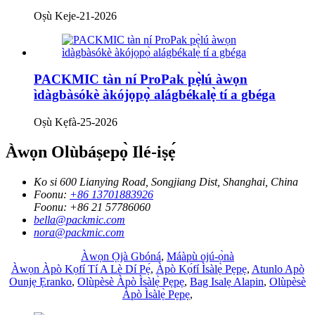
Oṣù Keje-21-2026
PACKMIC tàn ní ProPak pẹ̀lú àwọn
ìdàgbàsókè àkójọpọ̀ alágbékalẹ̀ tí a gbéga
Oṣù Kẹfà-25-2026
Àwọn Olùbáṣepọ̀ Ilé-iṣẹ́
Ko si 600 Lianying Road, Songjiang Dist, Shanghai, China
Foonu:
+86 13701883926
Foonu:
+86 21 57786060
bella@packmic.com
nora@packmic.com
Àwọn Ọjà Gbóná
,
Máàpù ojú-ọ̀nà
Àwọn Àpò Kọfí Tí A Lè Dí Pẹ́
,
Àpò Kọ́fí Ìsàlẹ̀ Pẹpẹ
,
Atunlo Apò
Ounjẹ Ẹranko
,
Olùpèsè Àpò Ìsàlẹ̀ Pẹpẹ
,
Bag Isalẹ Alapin
,
Olùpèsè
Àpò Ìsàlẹ̀ Pẹpẹ
,