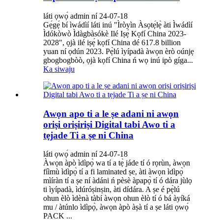
láti ọwọ́ admin ní 24-07-18
Gẹ́gẹ́ bí ìwádìí láti inú "Ìròyìn Àsọtẹ́lẹ̀ àti Ìwádìí
Ìdókòwò Ìdàgbàsókè Ilé Iṣẹ́ Kọfí China 2023-
2028", ọjà ilé iṣẹ́ kọfí China dé 617.8 billion
yuan ní ọdún 2023. Pẹ̀lú ìyípadà àwọn èrò oúnjẹ
gbogbogbòò, ọjà kọfí China ń wọ inú ipò gíga...
Ka siwaju
Awọn apo ti a le ṣe adani ni awọn
oriṣi oriṣiriṣi Digital tabi Awo ti a
tẹjade Ti a ṣe ni China
láti ọwọ́ admin ní 24-07-18
Àwọn àpò ìdìpọ̀ wa tí a tẹ̀ jáde tí ó rọrùn, àwọn
fíìmù ìdìpọ̀ tí a fi laminated ṣe, àti àwọn ìdìpọ̀
mìíràn tí a ṣe ní àdáni ń pèsè àpapọ̀ tí ó dára jùlọ
ti ìyípadà, ìdúróṣinṣin, àti dídára. A ṣe é pẹ̀lú
ohun èlò ìdènà tàbí àwọn ohun èlò tí ó bá àyíká
mu / àtúnlo ìdìpọ̀, àwọn àpò àṣà tí a ṣe láti ọwọ́
PACK ...