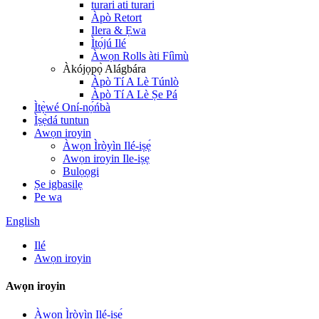
turari ati turari
Àpò Retort
Ilera & Ẹwa
Ìtọ́jú Ilé
Àwọn Rolls àti Fíìmù
Àkójọpọ̀ Alágbára
Àpò Tí A Lè Túnlò
Àpò Tí A Lè Ṣe Pá
Ìtẹ̀wé Oní-nọ́ńbà
Ìṣẹ̀dá tuntun
Awọn iroyin
Àwọn Ìròyìn Ilé-iṣẹ́
Awọn iroyin Ile-iṣẹ
Bulọọgi
Ṣe igbasilẹ
Pe wa
English
Ilé
Awọn iroyin
Awọn iroyin
Àwọn Ìròyìn Ilé-iṣẹ́