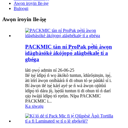
Awọn iroyin Ile-iṣẹ
Bulọọgi
Awọn iroyin Ile-iṣẹ
PACKMIC tàn ní ProPak pẹ̀lú àwọn
ìdàgbàsókè àkójọpọ̀ alágbékalẹ̀ tí a
gbéga
láti ọwọ́ admin ní 26-06-25
Ilé iṣẹ́ ìdìpọ̀ ń wọ àkókò tuntun, ìdúróṣinṣin, iṣẹ́,
àti ìrírí àwọn oníbàárà ń di ohun tó ṣe pàtàkì sí i.
Bí àwọn ilé iṣẹ́ kárí ayé ṣe ń wá àwọn ojútùú
ìdìpọ̀ tó dára jù, ìṣẹ̀dá tuntun ti di ohun tó ń darí
ọjọ́ iwájú ìdìpọ̀ tó rọrùn. Nípa PACKMIC
PACKMIC i...
Ka siwaju