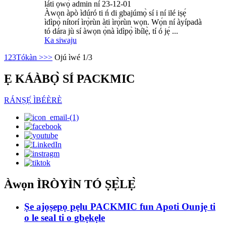
láti ọwọ́ admin ní 23-12-01
Àwọn àpò ìdúró ti ń di gbajúmọ̀ sí i ní ilé iṣẹ́
ìdìpọ̀ nítorí ìrọ̀rùn àti ìrọ̀rùn wọn. Wọ́n ní àyípadà
tó dára jù sí àwọn ọ̀nà ìdìpọ̀ ìbílẹ̀, tí ó jẹ́ ...
Ka siwaju
1
2
3
Tókàn >
>>
Ojú ìwé 1/3
Ẹ KÁÀBỌ̀ SÍ PACKMIC
RÁNṢẸ́ ÌBÉÈRÈ
Àwọn ÌRÒYÌN TÓ ṢẸ̀LẸ̀
Ṣe ajọṣepọ pẹlu PACKMIC fun Apoti Ounjẹ ti
o le seal ti o gbẹkẹle