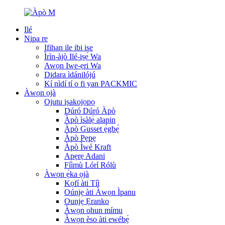
Ilé
Nipa re
Ifihan ile ibi ise
Ìrìn-àjò Ilé-iṣẹ́ Wa
Awọn Iwe-ẹri Wa
Didara ìdánilójú
Kí nìdí tí o fi yan PACKMIC
Àwọn ọjà
Ojutu iṣakojọpọ
Dúró Dúró Àpò
Àpò ìsàlẹ̀ alapin
Àpò Gusset ẹ̀gbẹ́
Àpò Pẹpẹ
Àpò Ìwé Kraft
Apẹrẹ Adani
Fíìmù Lórí Rólù
Àwọn ẹ̀ka ọjà
Kọfí àti Tíì
Oúnjẹ àti Àwọn Ìpanu
Ounjẹ Ẹranko
Àwọn ohun mímu
Àwọn èso àti ewébẹ̀