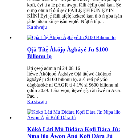
kọfí, èyí tí a lè pè ní àwọn fáìlì èéfín ọ̀nà kan. Ṣé
o mọ ohun tí ó ń ṣe? FÁÌLẸ̀ Ẹ́FÍFÚN ẸYÍN
KÌÍNÍ Èyí jẹ́ fáìlì afẹ́fẹ́ kékeré kan tí ó ń gba ìṣàn
jáde nìkan kìí ṣe ìṣàn wọlé. Nígbà tí p...
Ka siwaju
Ọjà Títẹ̀ Àkójọ Àgbáyé Ju $100
Bilionu lọ
láti ọwọ́ admin ní 24-08-16
Ìtẹ̀wé Àkójọpọ̀ Àgbáyé Ọjà títẹ̀wé àkójọpọ̀
àgbáyé ju $100 bilionu lọ, a sì retí pé yóò
dàgbàsókè ní CAGR ti 4.1% sí $600 bilionu ní
ọdún 2029. Lára wọn, ìtẹ̀wé ṣíṣu àti ìwé ni Asia-
Pac...
Ka siwaju
Kókó Láti Mú Dídára Kọfí Dára Jù:
Nípa lílo Àwọn Àpò Kófì Dára Jù