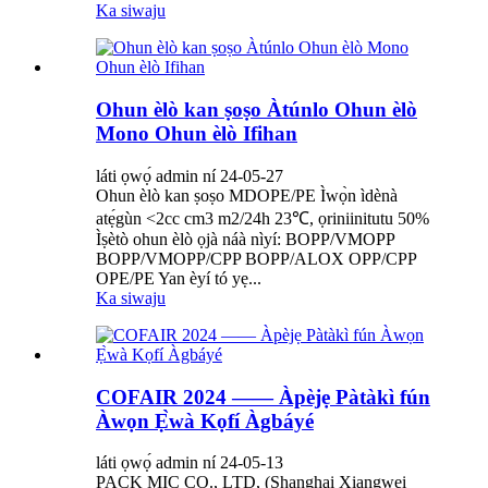
Ka siwaju
Ohun èlò kan ṣoṣo Àtúnlo Ohun èlò
Mono Ohun èlò Ifihan
láti ọwọ́ admin ní 24-05-27
Ohun èlò kan ṣoṣo MDOPE/PE Ìwọ̀n ìdènà
atẹ́gùn <2cc cm3 m2/24h 23℃, ọriniinitutu 50%
Ìṣètò ohun èlò ọjà náà nìyí: BOPP/VMOPP
BOPP/VMOPP/CPP BOPP/ALOX OPP/CPP
OPE/PE Yan èyí tó yẹ...
Ka siwaju
COFAIR 2024 —— Àpèjẹ Pàtàkì fún
Àwọn Ẹ̀wà Kọfí Àgbáyé
láti ọwọ́ admin ní 24-05-13
PACK MIC CO., LTD, (Shanghai Xiangwei