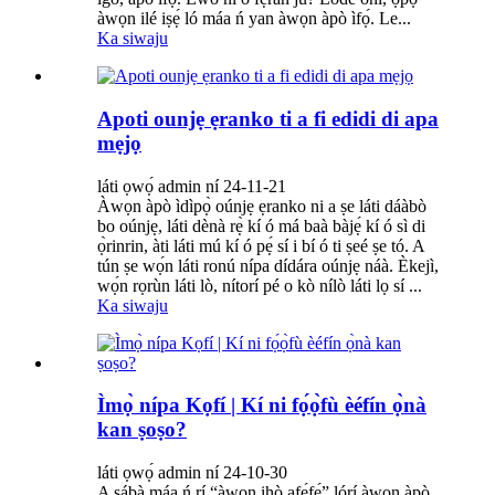
àwọn ilé iṣẹ́ ló máa ń yan àwọn àpò ìfọ́. Le...
Ka siwaju
Apoti ounjẹ ẹranko ti a fi edidi di apa
mẹjọ
láti ọwọ́ admin ní 24-11-21
Àwọn àpò ìdìpọ̀ oúnjẹ ẹranko ni a ṣe láti dáàbò
bo oúnjẹ, láti dènà rẹ̀ kí ó má ​​baà bàjẹ́ kí ó sì di
ọ̀rinrin, àti láti mú kí ó pẹ́ sí i bí ó ti ṣeé ṣe tó. A
tún ṣe wọ́n láti ronú nípa dídára oúnjẹ náà. Èkejì,
wọ́n rọrùn láti lò, nítorí pé o kò nílò láti lọ sí ...
Ka siwaju
Ìmọ̀ nípa Kọfí | Kí ni fọ́ọ̀fù èéfín ọ̀nà
kan ṣoṣo?
láti ọwọ́ admin ní 24-10-30
A sábà máa ń rí “àwọn ihò afẹ́fẹ́” lórí àwọn àpò